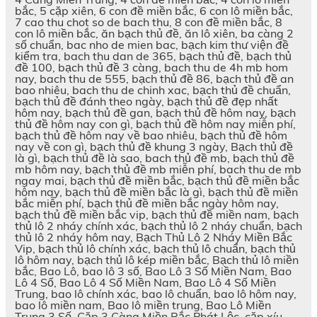
bắc, 5 cặp xiên, 6 con đề miền bắc, 6 con lô miền bắc,
7 cao thu chot so de bach thu, 8 con đề miền bắc, 8
con lô miền bắc, ăn bạch thủ đề, ăn lô xiên, ba càng 2
số chuẩn, bac nho de mien bac, bạch kim thư viện đề
kiểm tra, bach thu dan de 365, bạch thủ đề, bạch thủ
đề 100, bạch thủ đề 3 càng, bach thu de 4h mb hom
nay, bach thu de 555, bạch thủ đề 86, bạch thủ đề an
bao nhiêu, bach thu de chinh xac, bạch thủ đề chuẩn,
bạch thủ đề đánh theo ngày, bạch thủ đề đẹp nhất
hôm nay, bạch thủ đề gan, bạch thủ đề hôm nay, bạch
thủ đề hôm nay con gì, bạch thủ đề hôm nay miễn phí,
bạch thủ đề hôm nay về bao nhiêu, bạch thủ đề hôm
nay về con gì, bạch thủ đề khung 3 ngày, Bạch thủ đề
là gì, bạch thủ đề là sao, bach thủ đề mb, bạch thủ đề
mb hôm nay, bạch thủ đề mb miễn phí, bach thu de mb
ngay mai, bạch thủ đề miền bắc, bạch thủ đề miền bắc
hôm nay, bạch thủ đề miền bắc là gì, bạch thủ đề miền
bắc miễn phí, bạch thủ đề miền bắc ngày hôm nay,
bạch thủ đề miền bắc vip, bạch thủ đề miền nam, bạch
thủ lô 2 nháy chính xác, bạch thủ lô 2 nháy chuẩn, bạch
thủ lô 2 nháy hôm nay, Bạch Thủ Lô 2 Nháy Miền Bắc
Vip, bạch thủ lô chính xác, bạch thủ lô chuẩn, bạch thủ
lô hôm nay, bạch thủ lô kép miền bắc, Bạch thủ lô miền
bắc, Bao Lô, bao lô 3 số, Bao Lô 3 Số Miền Nam, Bao
Lô 4 Số, Bao Lô 4 Số Miền Nam, Bao Lô 4 Số Miền
Trung, bao lô chính xác, bao lô chuẩn, bao lô hôm nay,
bao lô miền nam, Bao lô miền trung, Bao Lô Miền
Trung 3 Số, Cặp 3 Càng Miền Bắc Phát Lộc, cặp xíu