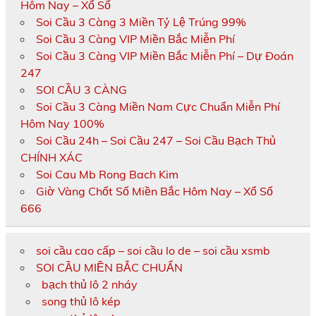
Hôm Nay – Xổ Số
Soi Cầu 3 Càng 3 Miền Tỷ Lệ Trúng 99%
Soi Cầu 3 Càng VIP Miền Bắc Miễn Phí
Soi Cầu 3 Càng VIP Miền Bắc Miễn Phí – Dự Đoán
247
SOI CẦU 3 CÀNG
Soi Cầu 3 Càng Miền Nam Cực Chuẩn Miễn Phí
Hôm Nay 100%
Soi Cầu 24h – Soi Cầu 247 – Soi Cầu Bạch Thủ
CHÍNH XÁC
Soi Cau Mb Rong Bach Kim
Giờ Vàng Chốt Số Miền Bắc Hôm Nay – Xổ Số
666
soi cầu cao cấp – soi cầu lo de – soi cầu xsmb
SOI CẦU MIỀN BẮC CHUẨN
bạch thủ lô 2 nháy
song thủ lô kép