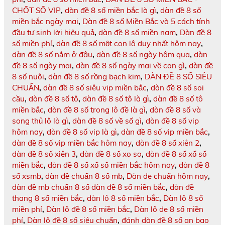
CHỐT SỐ VIP
,
dàn đề 8 số miền bắc là gì
,
dàn đề 8 số
miền bắc ngày mai
,
Dàn đề 8 số Miền Bắc và 5 cách tính
đầu tư sinh lời hiệu quả
,
dàn đề 8 số miền nam
,
Dàn đề 8
số miền phí
,
dàn đề 8 số một con lô duy nhất hôm nay
,
dàn đề 8 số nằm ở đâu
,
dàn đề 8 số ngày hôm qua
,
dàn
đề 8 số ngày mai
,
dàn đề 8 số ngày mai về con gì
,
dàn đề
8 số nuôi
,
dàn đề 8 số rồng bạch kim
,
DÀN ĐỀ 8 SỐ SIÊU
CHUẨN
,
dàn đề 8 số siêu vip miền bắc
,
dàn đề 8 số soi
cầu
,
dàn đề 8 số tô
,
dàn đề 8 số tô là gì
,
dàn đề 8 số tô
miền bắc
,
dàn đề 8 số trong lô đề là gì
,
dàn đề 8 số và
song thủ lô là gì
,
dàn đề 8 số về số gì
,
dàn đề 8 số vip
hôm nay
,
dàn đề 8 số vip là gì
,
dàn đề 8 số vip miền bắc
,
dàn đề 8 số vip miền bắc hôm nay
,
dàn đề 8 số xiên 2
,
dàn đề 8 số xiên 3
,
dàn đề 8 số xo so
,
dàn đề 8 số xổ số
miền bắc
,
dàn đề 8 số xổ số miền bắc hôm nay
,
dàn đề 8
số xsmb
,
dàn đề chuẩn 8 số mb
,
Dàn de chuẩn hôm nay
,
dàn đề mb chuẩn 8 số dàn đề 8 số miền bắc
,
dàn đề
thang 8 số miền bắc
,
dàn lô 8 số miền bắc
,
Dàn lô 8 số
miền phí
,
Dàn lô đề 8 số miền bắc
,
Dàn lô de 8 số miền
phí
,
Dàn lô đề 8 số siêu chuẩn
,
đánh dàn đề 8 số an bao