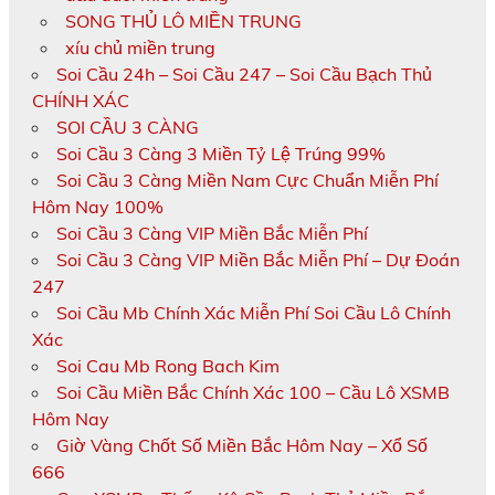
SONG THỦ LÔ MIỀN TRUNG
xíu chủ miền trung
Soi Cầu 24h – Soi Cầu 247 – Soi Cầu Bạch Thủ
CHÍNH XÁC
SOI CẦU 3 CÀNG
Soi Cầu 3 Càng 3 Miền Tỷ Lệ Trúng 99%
Soi Cầu 3 Càng Miền Nam Cực Chuẩn Miễn Phí
Hôm Nay 100%
Soi Cầu 3 Càng VIP Miền Bắc Miễn Phí
Soi Cầu 3 Càng VIP Miền Bắc Miễn Phí – Dự Đoán
247
Soi Cầu Mb Chính Xác Miễn Phí Soi Cầu Lô Chính
Xác
Soi Cau Mb Rong Bach Kim
Soi Cầu Miền Bắc Chính Xác 100 – Cầu Lô XSMB
Hôm Nay
Giờ Vàng Chốt Số Miền Bắc Hôm Nay – Xổ Số
666