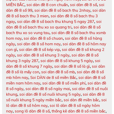
MIỀN BẮC
,
soi dàn đề 8 con chuẩn
,
soi dàn đề 8 số
,
soi
dàn đề 8 số 99
,
soi dàn đề 8 số bach thu 2nhay
,
soi dàn
đề 8 số bach thu 3 mien
,
soi dàn đề 8 số bach thu 3
ngay
,
soi dàn đề 8 số bach thu khung 5 ngay 287
,
soi
dàn đề 8 số bach thu xo so quang tri
,
soi dàn đề 8 số
bach thu xo so vung tau
,
soi dàn đề 8 số bach thu xsmb
hom nay
,
soi dàn đề 8 số chuan
,
soi dàn đề 8 số hàng
ngày
,
soi dàn đề 8 số hom nay
,
soi dàn đề 8 số hôm nay
con gì
,
soi dàn đề 8 số kép vip
,
soi dàn đề 8 số khung 2
ngày
,
soi dàn đề 8 số khung 3 ngày
,
soi dàn đề 8 số
khung 3 ngày 287
,
soi dàn đề 8 số khung 5 ngày
,
soi
dàn đề 8 số khung 7 ngày
,
soi dàn đề 8 số là gì
,
soi dàn
đề 8 số là mấy con
,
soi dàn đề 8 số mb
,
soi dàn đề 8 số
mb hôm nay
,
Soi DÀN de 8 số miền Bắc
,
soi dàn đề 8 số
miền nam hôm nay
,
soi dàn đề 8 số miễn phí
,
soi dàn đề
8 số ngày
,
soi dàn đề 8 số ngày mai
,
soi dàn đề 8 số nuôi
khung
,
soi dàn đề 8 số nuôi khung 5 ngày
,
soi dàn đề 8
số nuôi khung 5 ngày miền bắc
,
soi dàn đề miền bắc
,
soi
lô dàn đề 8 số hôm nay
,
soi lô dàn đề 8 số ngày hôm
nay
,
song lô dàn đề 8 số
,
thống kê dàn đề 8 số miền bắc
,