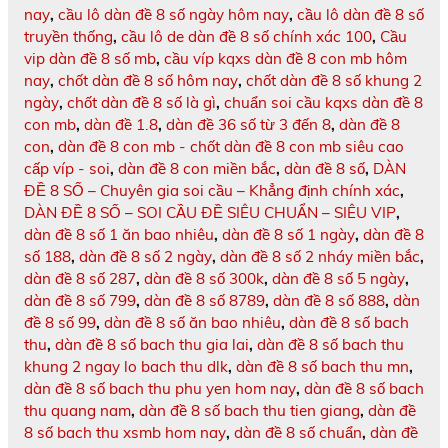
nay
,
cầu lô dàn đề 8 số ngày hôm nay
,
cầu lô dàn đề 8 số
truyền thống
,
cầu lô de dàn đề 8 số chính xác 100
,
Cầu
vip dàn đề 8 số mb
,
cầu víp kqxs dàn đề 8 con mb hôm
nay
,
chốt dàn đề 8 số hôm nay
,
chốt dàn đề 8 số khung 2
ngày
,
chốt dàn đề 8 số là gì
,
chuẩn soi cầu kqxs dàn đề 8
con mb
,
dàn đề 1.8
,
dàn đề 36 số từ 3 đến 8
,
dàn đề 8
con
,
dàn đề 8 con mb - chốt dàn đề 8 con mb siêu cao
cấp víp - soi
,
dàn đề 8 con miền bắc
,
dàn đề 8 số
,
DÀN
ĐỀ 8 SỐ – Chuyên gia soi cầu – Khẳng định chính xác
,
DÀN ĐỀ 8 SỐ – SOI CẦU ĐỀ SIÊU CHUẨN – SIÊU VIP
,
dàn đề 8 số 1 ăn bao nhiêu
,
dàn đề 8 số 1 ngày
,
dàn đề 8
số 188
,
dàn đề 8 số 2 ngày
,
dàn đề 8 số 2 nháy miền bắc
,
dàn đề 8 số 287
,
dàn đề 8 số 300k
,
dàn đề 8 số 5 ngày
,
dàn đề 8 số 799
,
dàn đề 8 số 8789
,
dàn đề 8 số 888
,
dàn
đề 8 số 99
,
dàn đề 8 số ăn bao nhiêu
,
dàn đề 8 số bach
thu
,
dàn đề 8 số bach thu gia lai
,
dàn đề 8 số bach thu
khung 2 ngay lo bach thu dlk
,
dàn đề 8 số bach thu mn
,
dàn đề 8 số bach thu phu yen hom nay
,
dàn đề 8 số bach
thu quang nam
,
dàn đề 8 số bach thu tien giang
,
dàn đề
8 số bach thu xsmb hom nay
,
dàn đề 8 số chuẩn
,
dàn đề