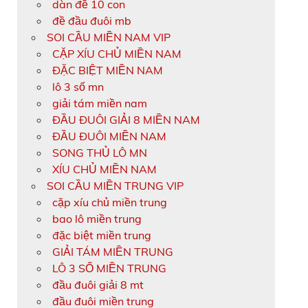
dàn đề 10 con
đề đầu đuôi mb
SOI CẦU MIỀN NAM VIP
CẶP XÍU CHỦ MIỀN NAM
ĐẶC BIỆT MIỀN NAM
lô 3 số mn
giải tám miền nam
ĐẦU ĐUÔI GIẢI 8 MIỀN NAM
ĐẦU ĐUÔI MIỀN NAM
SONG THỦ LÔ MN
XÍU CHỦ MIỀN NAM
SOI CẦU MIỀN TRUNG VIP
cặp xíu chủ miền trung
bao lô miền trung
đặc biệt miền trung
GIẢI TÁM MIỀN TRUNG
LÔ 3 SỐ MIỀN TRUNG
đầu đuôi giải 8 mt
đầu đuôi miền trung