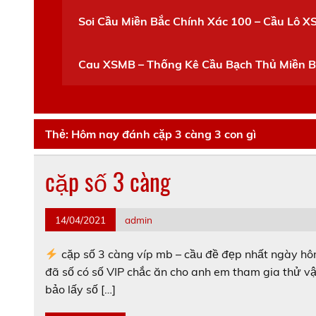
Soi Cầu Miền Bắc Chính Xác 100 – Cầu Lô 
Cau XSMB – Thống Kê Cầu Bạch Thủ Miền B
Thẻ:
Hôm nay đánh cặp 3 càng 3 con gì
cặp số 3 càng
14/04/2021
admin
cặp số 3 càng víp mb – cầu đề đẹp nhất ngày hô
đã số có số VIP chắc ăn cho anh em tham gia thử v
bảo lấy số […]