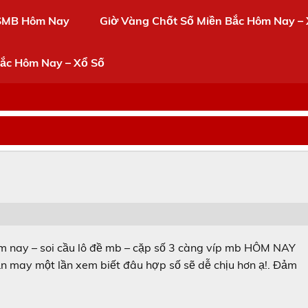
XSMB Hôm Nay
Giờ Vàng Chốt Số Miền Bắc Hôm Nay –
ắc Hôm Nay – Xổ Số
m nay – soi cầu lô đề mb – cặp số 3 càng víp mb HÔM NAY
ận may một lần xem biết đâu hợp số sẽ dễ chịu hơn ạ!. Đảm