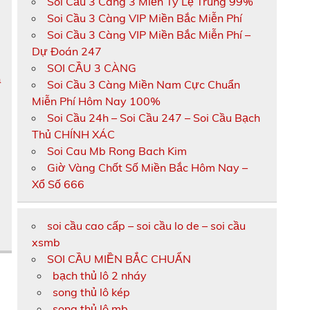
Soi Cầu 3 Càng 3 Miền Tỷ Lệ Trúng 99%
Soi Cầu 3 Càng VIP Miền Bắc Miễn Phí
Soi Cầu 3 Càng VIP Miền Bắc Miễn Phí –
Dự Đoán 247
SOI CẦU 3 CÀNG
ả
Soi Cầu 3 Càng Miền Nam Cực Chuẩn
Miễn Phí Hôm Nay 100%
Soi Cầu 24h – Soi Cầu 247 – Soi Cầu Bạch
Thủ CHÍNH XÁC
Soi Cau Mb Rong Bach Kim
3
Giờ Vàng Chốt Số Miền Bắc Hôm Nay –
Xổ Số 666
soi cầu cao cấp – soi cầu lo de – soi cầu
xsmb
SOI CẦU MIỀN BẮC CHUẨN
bạch thủ lô 2 nháy
song thủ lô kép
song thủ lô mb