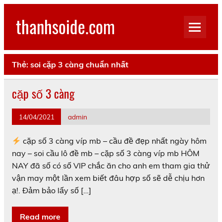
Skip
to
thanhsoide.com
content
Thẻ:
soi cặp 3 càng chuẩn nhất
cặp số 3 càng
14/04/2021
admin
cặp số 3 càng víp mb – cầu đề đẹp nhất ngày hôm
nay – soi cầu lô đề mb – cặp số 3 càng víp mb HÔM
NAY đã số có số VIP chắc ăn cho anh em tham gia thử
vận may một lần xem biết đâu hợp số sẽ dễ chịu hơn
ạ!. Đảm bảo lấy số […]
Read more