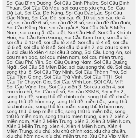
Soi Cầu Bình Dương, Soi Cầu Bình Phước, Soi Cầu Bình
Thuận, Soi Cầu Cà Mau, soi cau cap xiu chu, Soi Cầu
Đà Lạt, Soi Cầu Đà Nẵng, Soi Cầu Đắc Lắc, Soi Cầu
Đắc Nông, Soi Cầu Đề, soi cầu đề 10 số, soi cầu de 4
số, soi cầu đề 6 số, soi cầu đề 8 số, soi cầu đề đầu đuôi,
Soi Cầu Đồng Nai, soi cầu giải 8, Soi Cầu Giải 8 Miền
Nam, soi cau giải đặc biệt, Soi Cầu Huế, Soi Cầu Khánh
Hoà, Soi Cầu Kiên Giang, Soi Cầu Kom Tum, soi cầu lô,
soi cầu lô 10 số, soi cầu lô 3 số, Soi cầu lô 4 số, soi cầu
lô 6 số, soi cầu lô 8 số, Soi cầu lô xiên 2, soi cau lo xien
3, soi cầu lô xiên 4 soi cầu 3 càng, Soi Cầu Long An, soi
cau mien bac, soi cau mien nam, soi cau mien trung,
Soi Cầu Phú Yên, Soi Cầu Quảng Nam, Soi Cầu Quảng
Ngãi, Soi Cầu Số Miền Bắc, soi cầu song thủ đề, Soi cầu
song thủ lô, Soi Cầu Tây Ninh, Soi Cầu Thành Phố, Soi
Cầu Tiền Giang, Soi Cầu Trà Vinh, Soi Cầu TTH, Soi
Cầu Từ Chuyên Gia, Soi Cầu Vĩnh Lon, SOI CẦU VIP,
Soi Cầu Vũng Tàu, Soi Cầu xiên 3, Soi cầu xiên 4, soi
cau xỉu chủ, Soi Cầu xổ số, Soi cầu XSMB, Soi xiên 2,
song thu đề, song thủ đề chính xác, song thủ đề chuẩn,
song thủ đề hôm nay, song thủ đề miền bắc, song thủ
lô chính xác, song thủ lô chuẩn, song thủ lô hôm nay,
song thủ lô kép miền bắc, song thủ lô miền bắc, song
thủ lô miền nam, song thu lo mien trung, xien 2, xiên 2
miền nam, Xiên 2 Miền Trung, xiên 3, Xiên 3 Miền Nam,
Xiên 3 Miền Trung, xien 4, Xiên 4 Miền Nam, Xiên 4
Miền Trung, xỉu chủ, xỉu chủ chính xác, xỉu chủ chuẩn,
xỉu chủ hôm nay, xíu chủ miền trung, Xíu Chủ Vip Miền