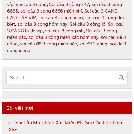
víp
,
soi cau 3 cang
,
Soi cầu 3 càng 247
,
soi cầu 3 càng
6666
,
soi cầu 3 càng 6666 miễn phí
,
Soi cầu 3 CÀNG
CAO CẤP VIP
,
soi cầu 3 càng chuẩn
,
soi cau 3 cang dac
biet
,
soi cầu 3 càng hôm nay
,
Soi cầu 3 càng lô
,
Soi cau
3 CÀNG lo de vip
,
soi cau 3 cang mb
,
Soi cầu 3 càng
miền bắc
,
soi cầu 3 càng miền bắc hôm nay
,
soi cầu đề 3
càng
,
soi cầu đề 3 càng miền bắc
,
soi đề 3 càng
,
soi de 3
cang xsmb
Bài viết mới
Soi Cầu Mb Chính Xác Miễn Phí Soi Cầu Lô Chính
Xác