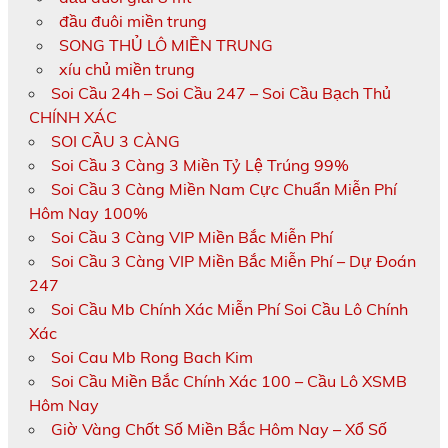
đầu đuôi miền trung
SONG THỦ LÔ MIỀN TRUNG
xíu chủ miền trung
Soi Cầu 24h – Soi Cầu 247 – Soi Cầu Bạch Thủ
CHÍNH XÁC
SOI CẦU 3 CÀNG
Soi Cầu 3 Càng 3 Miền Tỷ Lệ Trúng 99%
Soi Cầu 3 Càng Miền Nam Cực Chuẩn Miễn Phí
Hôm Nay 100%
Soi Cầu 3 Càng VIP Miền Bắc Miễn Phí
Soi Cầu 3 Càng VIP Miền Bắc Miễn Phí – Dự Đoán
247
Soi Cầu Mb Chính Xác Miễn Phí Soi Cầu Lô Chính
Xác
Soi Cau Mb Rong Bach Kim
Soi Cầu Miền Bắc Chính Xác 100 – Cầu Lô XSMB
Hôm Nay
Giờ Vàng Chốt Số Miền Bắc Hôm Nay – Xổ Số