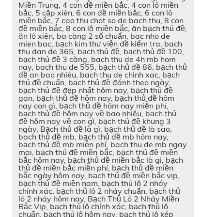
Miền Trung, 4 con đề miền bắc, 4 con lô miền
bắc, 5 cặp xiên, 6 con đề miền bắc, 6 con lô
miền bắc, 7 cao thu chot so de bach thu, 8 con
đề miền bắc, 8 con lô miền bắc, ăn bạch thủ đề,
ăn lô xiên, ba càng 2 số chuẩn, bac nho de
mien bac, bạch kim thư viện đề kiểm tra, bach
thu dan de 365, bạch thủ đề, bạch thủ đề 100,
bạch thủ đề 3 càng, bach thu de 4h mb hom
nay, bach thu de 555, bạch thủ đề 86, bạch thủ
đề an bao nhiêu, bach thu de chinh xac, bạch
thủ đề chuẩn, bạch thủ đề đánh theo ngày,
bạch thủ đề đẹp nhất hôm nay, bạch thủ đề
gan, bạch thủ đề hôm nay, bạch thủ đề hôm
nay con gì, bạch thủ đề hôm nay miễn phí,
bạch thủ đề hôm nay về bao nhiêu, bạch thủ
đề hôm nay về con gì, bạch thủ đề khung 3
ngày, Bạch thủ đề là gì, bạch thủ đề là sao,
bach thủ đề mb, bạch thủ đề mb hôm nay,
bạch thủ đề mb miễn phí, bach thu de mb ngay
mai, bạch thủ đề miền bắc, bạch thủ đề miền
bắc hôm nay, bạch thủ đề miền bắc là gì, bạch
thủ đề miền bắc miễn phí, bạch thủ đề miền
bắc ngày hôm nay, bạch thủ đề miền bắc vip,
bạch thủ đề miền nam, bạch thủ lô 2 nháy
chính xác, bạch thủ lô 2 nháy chuẩn, bạch thủ
lô 2 nháy hôm nay, Bạch Thủ Lô 2 Nháy Miền
Bắc Vip, bạch thủ lô chính xác, bạch thủ lô
chuẩn, bạch thủ lô hôm nay, bạch thủ lô kép