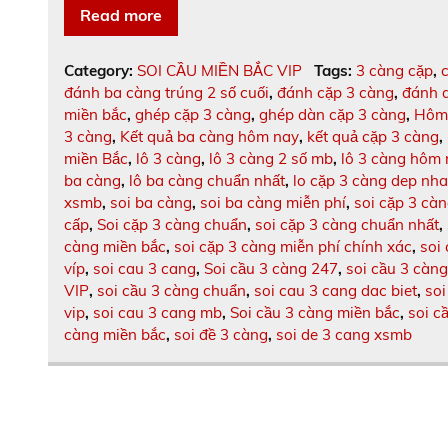
Read more
Category:
SOI CẦU MIỀN BẮC VIP
Tags:
3 càng cặp
,
đánh ba càng trúng 2 số cuối
,
đánh cặp 3 càng
,
đánh 
miền bắc
,
ghép cặp 3 càng
,
ghép dàn cặp 3 càng
,
Hôm 
3 càng
,
Kết quả ba càng hôm nay
,
kết quả cặp 3 càng
,
miền Bắc
,
lô 3 càng
,
lô 3 càng 2 số mb
,
lô 3 càng hôm
ba càng
,
lô ba càng chuẩn nhất
,
lo cặp 3 càng dep nh
xsmb
,
soi ba càng
,
soi ba càng miễn phí
,
soi cặp 3 cà
cấp
,
Soi cặp 3 càng chuẩn
,
soi cặp 3 càng chuẩn nhất
,
càng miền bắc
,
soi cặp 3 càng miễn phí chính xác
,
soi
víp
,
soi cau 3 cang
,
Soi cầu 3 càng 247
,
soi cầu 3 càn
VIP
,
soi cầu 3 càng chuẩn
,
soi cau 3 cang dac biet
,
so
vip
,
soi cau 3 cang mb
,
Soi cầu 3 càng miền bắc
,
soi c
càng miền bắc
,
soi đề 3 càng
,
soi de 3 cang xsmb