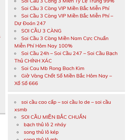
Soi Cầu 3 Càng 3 Miền Tỷ Lệ Trúng 99%
Soi Cầu 3 Càng VIP Miền Bắc Miễn Phí
Soi Cầu 3 Càng VIP Miền Bắc Miễn Phí –
Dự Đoán 247
SOI CẦU 3 CÀNG
ả
Soi Cầu 3 Càng Miền Nam Cực Chuẩn
Miễn Phí Hôm Nay 100%
Soi Cầu 24h – Soi Cầu 247 – Soi Cầu Bạch
Thủ CHÍNH XÁC
Soi Cau Mb Rong Bach Kim
3
Giờ Vàng Chốt Số Miền Bắc Hôm Nay –
Xổ Số 666
soi cầu cao cấp – soi cầu lo de – soi cầu
xsmb
SOI CẦU MIỀN BẮC CHUẨN
bạch thủ lô 2 nháy
song thủ lô kép
song thủ lô mb