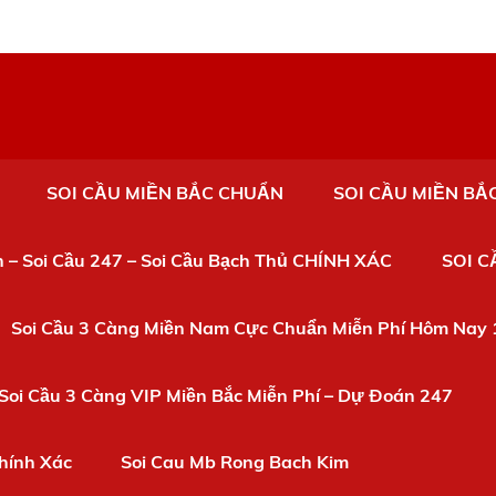
SOI CẦU MIỀN BẮC CHUẨN
SOI CẦU MIỀN BẮC
h – Soi Cầu 247 – Soi Cầu Bạch Thủ CHÍNH XÁC
SOI C
Soi Cầu 3 Càng Miền Nam Cực Chuẩn Miễn Phí Hôm Nay
Soi Cầu 3 Càng VIP Miền Bắc Miễn Phí – Dự Đoán 247
Chính Xác
Soi Cau Mb Rong Bach Kim