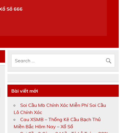
 Xổ Số 666
Bài viết mới
Soi Cầu Mb Chính Xác Miễn Phí Soi Cầu
Lô Chính Xác
Cau XSMB – Thống Kê Cầu Bạch Thủ
Miền Bắc Hôm Nay – Xổ Số