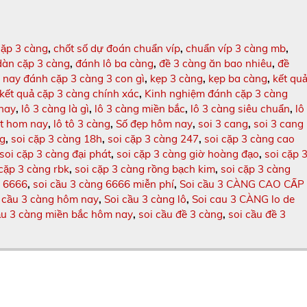
cặp 3 càng
,
chốt số dự đoán chuẩn víp
,
chuẩn víp 3 càng mb
,
dàn cặp 3 càng
,
đánh lô ba càng
,
đề 3 càng ăn bao nhiêu
,
đề
nay đánh cặp 3 càng 3 con gì
,
kẹp 3 càng
,
kẹp ba càng
,
kết qu
kết quả cặp 3 càng chính xác
,
Kinh nghiệm đánh cặp 3 càng
 nay
,
lô 3 càng là gì
,
lô 3 càng miền bắc
,
lô 3 càng siêu chuẩn
,
lô
at hom nay
,
lô tô 3 càng
,
Số đẹp hôm nay
,
soi 3 cang
,
soi 3 cang
ng
,
soi cặp 3 càng 18h
,
soi cặp 3 càng 247
,
soi cặp 3 càng cao
soi cặp 3 càng đại phát
,
soi cặp 3 càng giờ hoàng đạo
,
soi cặp 
 cặp 3 càng rbk
,
soi cặp 3 càng rồng bạch kim
,
soi cặp 3 càng
g 6666
,
soi cầu 3 càng 6666 miễn phí
,
Soi cầu 3 CÀNG CAO CẤP
i cầu 3 càng hôm nay
,
Soi cầu 3 càng lô
,
Soi cau 3 CÀNG lo de
ầu 3 càng miền bắc hôm nay
,
soi cầu đề 3 càng
,
soi cầu đề 3