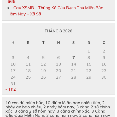
666
Cau XSMB – Thống Kê Cầu Bạch Thủ Miền Bắc
Hôm Nay – Xổ Số
THÁNG 8 2026
H
B
T
N
S
B
C
1
2
3
4
5
6
7
8
9
10
11
12
13
14
15
16
17
18
19
20
21
22
23
24
25
26
27
28
29
30
31
« Th2
10 con đề miền bắc, 10 điểm lô ăn bao nhiêu tiền, 2
nháy ăn bao nhiêu, 2 nháy hôm nay, 3 càng 2 số chính
xác, 3 càng 2 số hôm nay, 3 càng chính xác, 3 Càng
Đầu Đuôi Miền Nam, 3 cang hom nay, 3 càng hôm nay