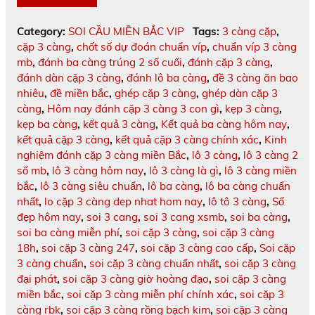
Category:
SOI CẦU MIỀN BẮC VIP
Tags:
3 càng cặp
,
cặp 3 càng
,
chốt số dự đoán chuẩn víp
,
chuẩn víp 3 càng
mb
,
đánh ba càng trúng 2 số cuối
,
đánh cặp 3 càng
,
đánh dàn cặp 3 càng
,
đánh lô ba càng
,
đề 3 càng ăn bao
nhiêu
,
đề miền bắc
,
ghép cặp 3 càng
,
ghép dàn cặp 3
càng
,
Hôm nay đánh cặp 3 càng 3 con gì
,
kẹp 3 càng
,
kẹp ba càng
,
kết quả 3 càng
,
Kết quả ba càng hôm nay
,
kết quả cặp 3 càng
,
kết quả cặp 3 càng chính xác
,
Kinh
nghiệm đánh cặp 3 càng miền Bắc
,
lô 3 càng
,
lô 3 càng 2
số mb
,
lô 3 càng hôm nay
,
lô 3 càng là gì
,
lô 3 càng miền
bắc
,
lô 3 càng siêu chuẩn
,
lô ba càng
,
lô ba càng chuẩn
nhất
,
lo cặp 3 càng dep nhat hom nay
,
lô tô 3 càng
,
Số
đẹp hôm nay
,
soi 3 cang
,
soi 3 cang xsmb
,
soi ba càng
,
soi ba càng miễn phí
,
soi cặp 3 càng
,
soi cặp 3 càng
18h
,
soi cặp 3 càng 247
,
soi cặp 3 càng cao cấp
,
Soi cặp
3 càng chuẩn
,
soi cặp 3 càng chuẩn nhất
,
soi cặp 3 càng
đại phát
,
soi cặp 3 càng giờ hoàng đạo
,
soi cặp 3 càng
miền bắc
,
soi cặp 3 càng miễn phí chính xác
,
soi cặp 3
càng rbk
,
soi cặp 3 càng rồng bạch kim
,
soi cặp 3 càng