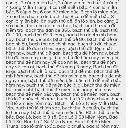
con gì, 3 càng miền bắc, 3 càng vip miền bắc, 4 càng,
4 Càng Miền Trung, 4 con đề miền bắc, 4 con lô miền
bắc, 5 cặp xiên, 6 con đề miền bắc, 6 con lô miền bắc,
7 cao thu chot so de bach thu, 8 con đề miền bắc, 8
con lô miền bắc, ăn bạch thủ đề, ăn lô xiên, ba càng 2
số chuẩn, bac nho de mien bac, bạch kim thư viện đề
kiểm tra, bach thu dan de 365, bạch thủ đề, bạch thủ
đề 100, bạch thủ đề 3 càng, bach thu de 4h mb hom
nay, bach thu de 555, bạch thủ đề 86, bạch thủ đề an
bao nhiêu, bach thu de chinh xac, bạch thủ đề chuẩn,
bạch thủ đề đánh theo ngày, bạch thủ đề đẹp nhất
hôm nay, bạch thủ đề gan, bạch thủ đề hôm nay, bạch
thủ đề hôm nay con gì, bạch thủ đề hôm nay miễn phí,
bạch thủ đề hôm nay về bao nhiêu, bạch thủ đề hôm
nay về con gì, bạch thủ đề khung 3 ngày, Bạch thủ đề
là gì, bạch thủ đề là sao, bach thủ đề mb, bạch thủ đề
mb hôm nay, bạch thủ đề mb miễn phí, bach thu de mb
ngay mai, bạch thủ đề miền bắc, bạch thủ đề miền bắc
hôm nay, bạch thủ đề miền bắc là gì, bạch thủ đề miền
bắc miễn phí, bạch thủ đề miền bắc ngày hôm nay,
bạch thủ đề miền bắc vip, bạch thủ đề miền nam, bạch
thủ lô 2 nháy chính xác, bạch thủ lô 2 nháy chuẩn, bạch
thủ lô 2 nháy hôm nay, Bạch Thủ Lô 2 Nháy Miền Bắc
Vip, bạch thủ lô chính xác, bạch thủ lô chuẩn, bạch thủ
lô hôm nay, bạch thủ lô kép miền bắc, Bạch thủ lô miền
bắc, Bao Lô, bao lô 3 số, Bao Lô 3 Số Miền Nam, Bao
Lô 4 Số, Bao Lô 4 Số Miền Nam, Bao Lô 4 Số Miền
Trung, bao lô chính xác, bao lô chuẩn, bao lô hôm nay,