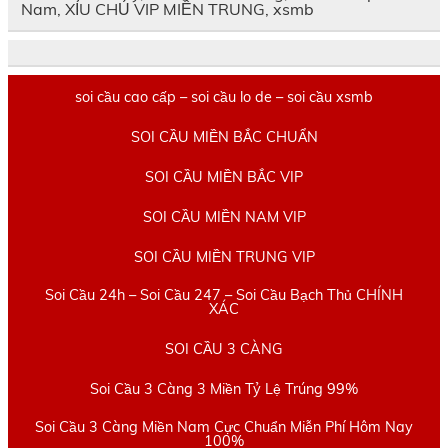
Nam, XỈU CHỦ VIP MIỀN TRUNG, xsmb
soi cầu cao cấp – soi cầu lo de – soi cầu xsmb
SOI CẦU MIỀN BẮC CHUẨN
SOI CẦU MIỀN BẮC VIP
SOI CẦU MIỀN NAM VIP
SOI CẦU MIỀN TRUNG VIP
Soi Cầu 24h – Soi Cầu 247 – Soi Cầu Bạch Thủ CHÍNH
XÁC
SOI CẦU 3 CÀNG
Soi Cầu 3 Càng 3 Miền Tỷ Lệ Trúng 99%
Soi Cầu 3 Càng Miền Nam Cực Chuẩn Miễn Phí Hôm Nay
100%