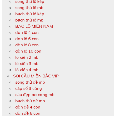
song thủ lô kép
song thủ lô mb
bạch thủ lô kép
bạch thủ lô mb
BAO LÔ MIỀN NAM
dàn lô 4 con
dàn lô 6 con
dàn lô 8 con
dàn lô 10 con
lô xiên 2 mb
lô xiên 3 mb
lô xiên 4 mb
SOI CẦU MIỀN BẮC VIP
song thủ đề mb
cặp số 3 càng
cầu đẹp ba càng mb
bạch thủ đề mb
dàn đề 4 con
dàn đề 6 con