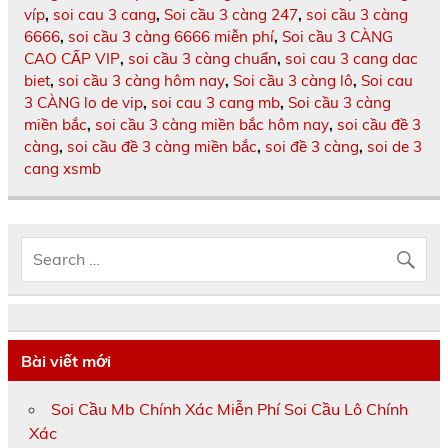
víp
,
soi cau 3 cang
,
Soi cầu 3 càng 247
,
soi cầu 3 càng
6666
,
soi cầu 3 càng 6666 miễn phí
,
Soi cầu 3 CÀNG
CAO CẤP VIP
,
soi cầu 3 càng chuẩn
,
soi cau 3 cang dac
biet
,
soi cầu 3 càng hôm nay
,
Soi cầu 3 càng lô
,
Soi cau
3 CÀNG lo de vip
,
soi cau 3 cang mb
,
Soi cầu 3 càng
miền bắc
,
soi cầu 3 càng miền bắc hôm nay
,
soi cầu đề 3
càng
,
soi cầu đề 3 càng miền bắc
,
soi đề 3 càng
,
soi de 3
cang xsmb
Bài viết mới
Soi Cầu Mb Chính Xác Miễn Phí Soi Cầu Lô Chính
Xác