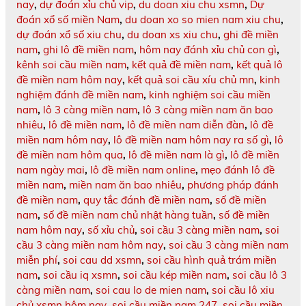
nay
,
dự đoán xỉu chủ vip
,
du doan xiu chu xsmn
,
Dự
đoán xổ số miền Nam
,
du doan xo so mien nam xiu chu
,
dự đoán xổ số xiu chu
,
du doan xs xiu chu
,
ghi đề miền
nam
,
ghi lô đề miền nam
,
hôm nay đánh xỉu chủ con gì
,
kênh soi cầu miền nam
,
kết quả đề miền nam
,
kết quả lô
đề miền nam hôm nay
,
kết quả soi cầu xíu chủ mn
,
kinh
nghiệm đánh đề miền nam
,
kinh nghiệm soi cầu miền
nam
,
lô 3 càng miền nam
,
lô 3 càng miền nam ăn bao
nhiêu
,
lô đề miền nam
,
lô đề miền nam diễn đàn
,
lô đề
miền nam hôm nay
,
lô đề miền nam hôm nay ra số gì
,
lô
đề miền nam hôm qua
,
lô đề miền nam là gì
,
lô đề miền
nam ngày mai
,
lô đề miền nam online
,
mẹo đánh lô đề
miền nam
,
miền nam ăn bao nhiêu
,
phương pháp đánh
đề miền nam
,
quy tắc đánh đề miền nam
,
số đề miền
nam
,
số đề miền nam chủ nhật hàng tuần
,
số đề miền
nam hôm nay
,
số xỉu chủ
,
soi cầu 3 càng miền nam
,
soi
cầu 3 càng miền nam hôm nay
,
soi cầu 3 càng miền nam
miễn phí
,
soi cau dd xsmn
,
soi cầu hình quả trám miền
nam
,
soi cầu iq xsmn
,
soi cầu kép miền nam
,
soi cầu lô 3
càng miền nam
,
soi cau lo de mien nam
,
soi cầu lô xiu
chủ xsmn hôm nay
,
soi cầu miền nam 247
,
soi cầu miền