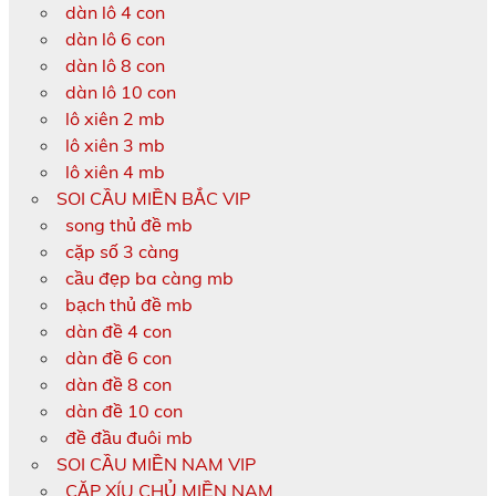
dàn lô 4 con
dàn lô 6 con
dàn lô 8 con
dàn lô 10 con
lô xiên 2 mb
lô xiên 3 mb
lô xiên 4 mb
SOI CẦU MIỀN BẮC VIP
song thủ đề mb
cặp số 3 càng
cầu đẹp ba càng mb
bạch thủ đề mb
dàn đề 4 con
dàn đề 6 con
dàn đề 8 con
dàn đề 10 con
đề đầu đuôi mb
SOI CẦU MIỀN NAM VIP
CẶP XÍU CHỦ MIỀN NAM