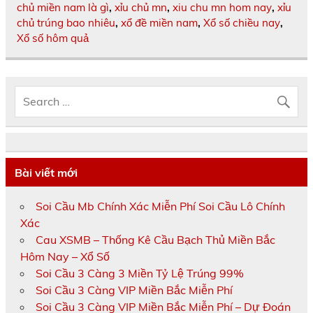
chủ miền nam là gì
,
xỉu chủ mn
,
xiu chu mn hom nay
,
xỉu
chủ trúng bao nhiêu
,
xổ đề miền nam
,
Xổ số chiều nay
,
Xổ số hôm quả
Bài viết mới
Soi Cầu Mb Chính Xác Miễn Phí Soi Cầu Lô Chính
Xác
Cau XSMB – Thống Kê Cầu Bạch Thủ Miền Bắc
Hôm Nay – Xổ Số
Soi Cầu 3 Càng 3 Miền Tỷ Lệ Trúng 99%
Soi Cầu 3 Càng VIP Miền Bắc Miễn Phí
Soi Cầu 3 Càng VIP Miền Bắc Miễn Phí – Dự Đoán