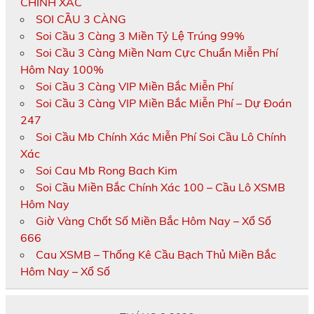
CHÍNH XÁC
SOI CẦU 3 CÀNG
Soi Cầu 3 Càng 3 Miền Tỷ Lệ Trúng 99%
Soi Cầu 3 Càng Miền Nam Cực Chuẩn Miễn Phí
Hôm Nay 100%
Soi Cầu 3 Càng VIP Miền Bắc Miễn Phí
Soi Cầu 3 Càng VIP Miền Bắc Miễn Phí – Dự Đoán
247
Soi Cầu Mb Chính Xác Miễn Phí Soi Cầu Lô Chính
Xác
Soi Cau Mb Rong Bach Kim
Soi Cầu Miền Bắc Chính Xác 100 – Cầu Lô XSMB
Hôm Nay
Giờ Vàng Chốt Số Miền Bắc Hôm Nay – Xổ Số
666
Cau XSMB – Thống Kê Cầu Bạch Thủ Miền Bắc
Hôm Nay – Xổ Số