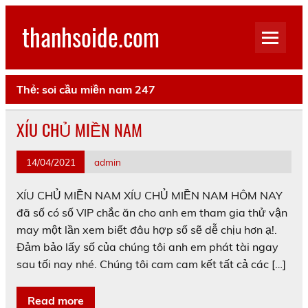
Skip
to
thanhsoide.com
content
Thẻ:
soi cầu miền nam 247
XÍU CHỦ MIỀN NAM
14/04/2021
admin
XÍU CHỦ MIỀN NAM XÍU CHỦ MIỀN NAM HÔM NAY
đã số có số VIP chắc ăn cho anh em tham gia thử vận
may một lần xem biết đâu hợp số sẽ dễ chịu hơn ạ!.
Đảm bảo lấy số của chúng tôi anh em phát tài ngay
sau tối nay nhé. Chúng tôi cam cam kết tất cả các […]
Read more