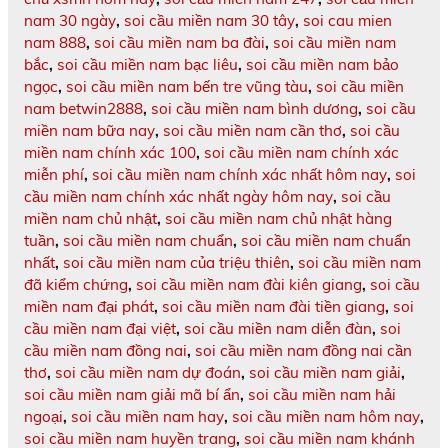
nam 30 ngày
,
soi cầu miền nam 30 tây
,
soi cau mien
nam 888
,
soi cầu miền nam ba đài
,
soi cầu miền nam
bắc
,
soi cầu miền nam bạc liêu
,
soi cầu miền nam bảo
ngọc
,
soi cầu miền nam bến tre vũng tàu
,
soi cầu miền
nam betwin2888
,
soi cầu miền nam bình dương
,
soi cầu
miền nam bữa nay
,
soi cầu miền nam cần thơ
,
soi cầu
miền nam chính xác 100
,
soi cầu miền nam chính xác
miễn phí
,
soi cầu miền nam chính xác nhất hôm nay
,
soi
cầu miền nam chính xác nhất ngày hôm nay
,
soi cầu
miền nam chủ nhật
,
soi cầu miền nam chủ nhật hàng
tuần
,
soi cầu miền nam chuẩn
,
soi cầu miền nam chuẩn
nhất
,
soi cầu miền nam của triệu thiên
,
soi cầu miền nam
đã kiểm chứng
,
soi cầu miền nam đài kiên giang
,
soi cầu
miền nam đại phát
,
soi cầu miền nam đài tiền giang
,
soi
cầu miền nam đại việt
,
soi cầu miền nam diễn đàn
,
soi
cầu miền nam đồng nai
,
soi cầu miền nam đồng nai cần
thơ
,
soi cầu miền nam dự đoán
,
soi cầu miền nam giải
,
soi cầu miền nam giải mã bí ẩn
,
soi cầu miền nam hải
ngoại
,
soi cầu miền nam hay
,
soi cầu miền nam hôm nay
,
soi cầu miền nam huyền trang
,
soi cầu miền nam khánh