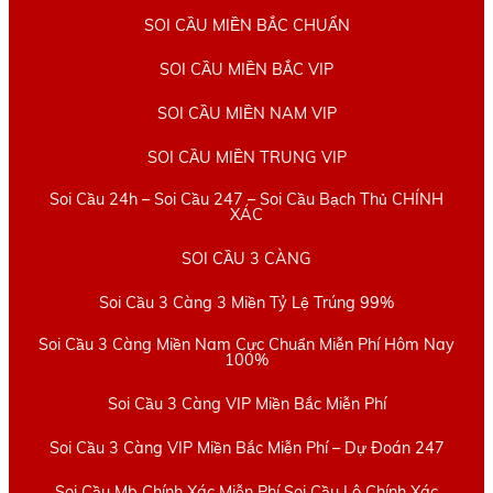
SOI CẦU MIỀN BẮC CHUẨN
SOI CẦU MIỀN BẮC VIP
SOI CẦU MIỀN NAM VIP
SOI CẦU MIỀN TRUNG VIP
Soi Cầu 24h – Soi Cầu 247 – Soi Cầu Bạch Thủ CHÍNH
XÁC
SOI CẦU 3 CÀNG
Soi Cầu 3 Càng 3 Miền Tỷ Lệ Trúng 99%
Soi Cầu 3 Càng Miền Nam Cực Chuẩn Miễn Phí Hôm Nay
100%
Soi Cầu 3 Càng VIP Miền Bắc Miễn Phí
Soi Cầu 3 Càng VIP Miền Bắc Miễn Phí – Dự Đoán 247
Soi Cầu Mb Chính Xác Miễn Phí Soi Cầu Lô Chính Xác