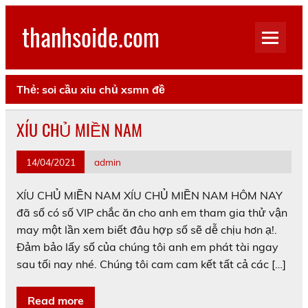
Skip
to
thanhsoide.com
content
Thẻ:
soi cầu xiu chủ xsmn đề
XÍU CHỦ MIỀN NAM
14/04/2021
admin
XÍU CHỦ MIỀN NAM XÍU CHỦ MIỀN NAM HÔM NAY
đã số có số VIP chắc ăn cho anh em tham gia thử vận
may một lần xem biết đâu hợp số sẽ dễ chịu hơn ạ!.
Đảm bảo lấy số của chúng tôi anh em phát tài ngay
sau tối nay nhé. Chúng tôi cam cam kết tất cả các […]
Read more