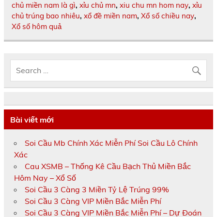
chủ miền nam là gì
,
xỉu chủ mn
,
xiu chu mn hom nay
,
xỉu
chủ trúng bao nhiêu
,
xổ đề miền nam
,
Xổ số chiều nay
,
Xổ số hôm quả
Bài viết mới
Soi Cầu Mb Chính Xác Miễn Phí Soi Cầu Lô Chính
Xác
Cau XSMB – Thống Kê Cầu Bạch Thủ Miền Bắc
Hôm Nay – Xổ Số
Soi Cầu 3 Càng 3 Miền Tỷ Lệ Trúng 99%
Soi Cầu 3 Càng VIP Miền Bắc Miễn Phí
Soi Cầu 3 Càng VIP Miền Bắc Miễn Phí – Dự Đoán