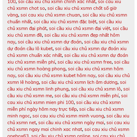
100
,
soi cầu xiu chủ xsmn chính xác nhất
,
soi cau xiu
chủ xsmn chot so
,
soi cầu xiu chủ xsmn chốt số giờ
vàng
,
soi cau xiu chủ xsmn chuan
,
soi cầu xiu chủ xsmn
chuẩn nhất
,
soi cầu xiu chủ xsmn đặc biệt
,
soi cầu xiu
chủ xsmn đại phát
,
soi cầu xiu chủ xsmn đại việt
,
soi cầu
xiu chủ xsmn đề
,
soi cầu xiu chủ xsmn đẹp nhất hôm
nay
,
soi cầu xiu chủ xsmn dự đoán
,
soi cầu xiu chủ xsmn
dự đoán cầu lô kubet
,
soi cầu xiu chủ xsmn dự đoán xiu
chủ xsmn chuẩn xác nhất
,
soi cầu xiu chủ xsmn dự đoán
xiu chủ xsmn miễn phí
,
soi cầu xiu chủ xsmn free
,
soi cầu
xiu chủ xsmn hoàng phong
,
soi cầu xiu chủ xsmn hôm
nay
,
soi cầu xiu chủ xsmn kubet hôm nay
,
soi cầu xiu chủ
xsmn lê hoàng
,
soi cầu xiu chủ xsmn lịch âm dương
,
soi
cầu xiu chủ xsmn linh phung
,
soi cầu xiu chủ xsmn lô
,
soi
cầu xiu chủ xsmn me
,
soi cầu xiu chủ xsmn miễn phí
,
soi
cau xiu chủ xsmn mien phi 100
,
soi cầu xiu chủ xsmn
miễn phí ngày hôm nay trực tiếp
,
soi cầu xiu chủ xsmn
minh ngoc
,
soi cau xiu chủ xsmn minh vuong
,
soi cầu xiu
chủ xsmn net
,
soi cầu xiu chủ xsmn ngày mai
,
soi cau xiu
chủ xsmn ngay mai chinh xac nhat
,
soi cau xiu chủ xsmn
onebox63
,
soi cầu xiu chủ xsmn online
,
soi cau xiu chủ