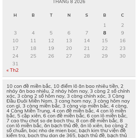
THÁNG 8 2026
H
B
T
N
S
B
C
1
2
3
4
5
6
7
8
9
10
11
12
13
14
15
16
17
18
19
20
21
22
23
24
25
26
27
28
29
30
31
« Th2
10 con đề miền bắc, 10 điểm lô ăn bao nhiêu tiền, 2
nháy ăn bao nhiêu, 2 nháy hôm nay, 3 càng 2 số chính
xác, 3 càng 2 số hôm nay, 3 càng chính xác, 3 Càng
Đầu Đuôi Miền Nam, 3 cang hom nay, 3 càng hôm nay
con gì, 3 càng miền bắc, 3 càng vip miền bắc, 4 càng,
4 Càng Miền Trung, 4 con đề miền bắc, 4 con lô miền
bắc, 5 cặp xiên, 6 con đề miền bắc, 6 con lô miền bắc,
7 cao thu chot so de bach thu, 8 con đề miền bắc, 8
con lô miền bắc, ăn bạch thủ đề, ăn lô xiên, ba càng 2
số chuẩn, bac nho de mien bac, bạch kim thư viện đề
kiểm tra, bach thu dan de 365, bạch thủ đề, bạch thủ