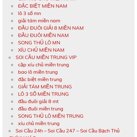
ĐẶC BIỆT MIỀN NAM
lô 3 số mn
giải tám miền nam
ĐẦU ĐUÔI GIẢI 8 MIỀN NAM
ĐẦU ĐUÔI MIỀN NAM
SONG THỦ LÔ MN
XÍU CHỦ MIỀN NAM
SOI CẦU MIỀN TRUNG VIP
cặp xíu chủ miền trung
bao lô miền trung
đặc biệt miền trung
GIẢI TÁM MIỀN TRUNG
LÔ 3 SỐ MIỀN TRUNG
đầu đuôi giải 8 mt
đầu đuôi miền trung
SONG THỦ LÔ MIỀN TRUNG
xíu chủ miền trung
Soi Cầu 24h – Soi Cầu 247 – Soi Cầu Bạch Thủ