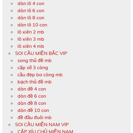
dàn lô 4 con
dàn lô 6 con
dàn lô 8 con
dàn lô 10 con
lô xiên 2 mb
lô xiên 3 mb
lô xiên 4 mb
SOI CẦU MIỀN BẮC VIP
song thủ đề mb
cặp số 3 càng
cầu đẹp ba càng mb
bạch thủ đề mb
dàn đề 4 con
dàn đề 6 con
dàn đề 8 con
dàn đề 10 con
đề đầu đuôi mb
SOI CẦU MIỀN NAM VIP
CẶP XÍU CHỦ MIỀN NAM