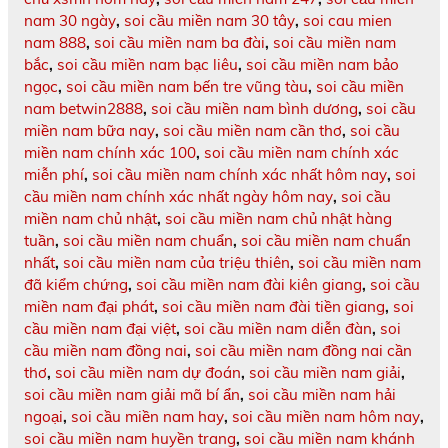
nam 30 ngày
,
soi cầu miền nam 30 tây
,
soi cau mien
nam 888
,
soi cầu miền nam ba đài
,
soi cầu miền nam
bắc
,
soi cầu miền nam bạc liêu
,
soi cầu miền nam bảo
ngọc
,
soi cầu miền nam bến tre vũng tàu
,
soi cầu miền
nam betwin2888
,
soi cầu miền nam bình dương
,
soi cầu
miền nam bữa nay
,
soi cầu miền nam cần thơ
,
soi cầu
miền nam chính xác 100
,
soi cầu miền nam chính xác
miễn phí
,
soi cầu miền nam chính xác nhất hôm nay
,
soi
cầu miền nam chính xác nhất ngày hôm nay
,
soi cầu
miền nam chủ nhật
,
soi cầu miền nam chủ nhật hàng
tuần
,
soi cầu miền nam chuẩn
,
soi cầu miền nam chuẩn
nhất
,
soi cầu miền nam của triệu thiên
,
soi cầu miền nam
đã kiểm chứng
,
soi cầu miền nam đài kiên giang
,
soi cầu
miền nam đại phát
,
soi cầu miền nam đài tiền giang
,
soi
cầu miền nam đại việt
,
soi cầu miền nam diễn đàn
,
soi
cầu miền nam đồng nai
,
soi cầu miền nam đồng nai cần
thơ
,
soi cầu miền nam dự đoán
,
soi cầu miền nam giải
,
soi cầu miền nam giải mã bí ẩn
,
soi cầu miền nam hải
ngoại
,
soi cầu miền nam hay
,
soi cầu miền nam hôm nay
,
soi cầu miền nam huyền trang
,
soi cầu miền nam khánh