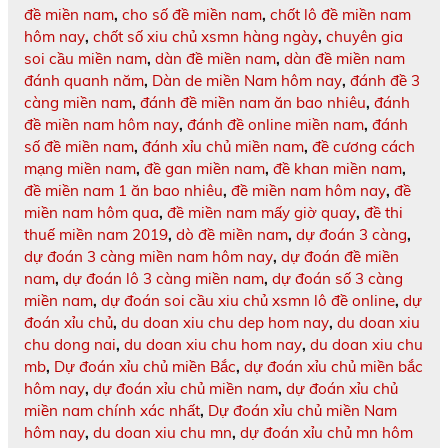
đề miền nam
,
cho số đề miền nam
,
chốt lô đề miền nam
hôm nay
,
chốt số xiu chủ xsmn hàng ngày
,
chuyên gia
soi cầu miền nam
,
dàn đề miền nam
,
dàn đề miền nam
đánh quanh năm
,
Dàn de miền Nam hôm nay
,
đánh đề 3
càng miền nam
,
đánh đề miền nam ăn bao nhiêu
,
đánh
đề miền nam hôm nay
,
đánh đề online miền nam
,
đánh
số đề miền nam
,
đánh xỉu chủ miền nam
,
đề cương cách
mạng miền nam
,
đề gan miền nam
,
đề khan miền nam
,
đề miền nam 1 ăn bao nhiêu
,
đề miền nam hôm nay
,
đề
miền nam hôm qua
,
đề miền nam mấy giờ quay
,
đề thi
thuế miền nam 2019
,
dò đề miền nam
,
dự đoán 3 càng
,
dự đoán 3 càng miền nam hôm nay
,
dự đoán đề miền
nam
,
dự đoán lô 3 càng miền nam
,
dự đoán số 3 càng
miền nam
,
dự đoán soi cầu xiu chủ xsmn lô đề online
,
dự
đoán xỉu chủ
,
du doan xiu chu dep hom nay
,
du doan xiu
chu dong nai
,
du doan xiu chu hom nay
,
du doan xiu chu
mb
,
Dự đoán xỉu chủ miền Bắc
,
dự đoán xỉu chủ miền bắc
hôm nay
,
dự đoán xỉu chủ miền nam
,
dự đoán xỉu chủ
miền nam chính xác nhất
,
Dự đoán xỉu chủ miền Nam
hôm nay
,
du doan xiu chu mn
,
dự đoán xỉu chủ mn hôm