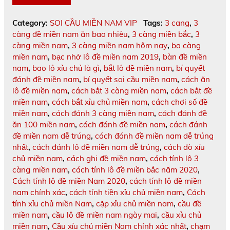
Category:
SOI CẦU MIỀN NAM VIP
Tags:
3 cang
,
3
càng đề miền nam ăn bao nhiêu
,
3 càng miền bắc
,
3
càng miền nam
,
3 càng miền nam hôm nay
,
ba càng
miền nam
,
bạc nhớ lô đề miền nam 2019
,
bàn đề miền
nam
,
bao lô xỉu chủ là gì
,
bắt lô đề miền nam
,
bí quyết
đánh đề miền nam
,
bí quyết soi cầu miền nam
,
cách ăn
lô đề miền nam
,
cách bắt 3 càng miền nam
,
cách bắt đề
miền nam
,
cách bắt xỉu chủ miền nam
,
cách chơi số đề
miền nam
,
cách đánh 3 càng miền nam
,
cách đánh đề
ăn 100 miền nam
,
cách đánh đề miền nam
,
cách đánh
đề miền nam dễ trúng
,
cách đánh đề miền nam dễ trúng
nhất
,
cách đánh lô đề miền nam dễ trúng
,
cách dò xỉu
chủ miền nam
,
cách ghi đề miền nam
,
cách tính lô 3
càng miền nam
,
cách tính lô đề miền bắc năm 2020
,
Cách tính lô đề miền Nam 2020
,
cách tính lô đề miền
nam chính xác
,
cách tính tiền xỉu chủ miền nam
,
Cách
tính xỉu chủ miền Nam
,
cặp xỉu chủ miền nam
,
cầu đề
miền nam
,
cầu lô đề miền nam ngày mai
,
cầu xỉu chủ
miền nam
,
Cầu xỉu chủ miền Nam chính xác nhất
,
chạm