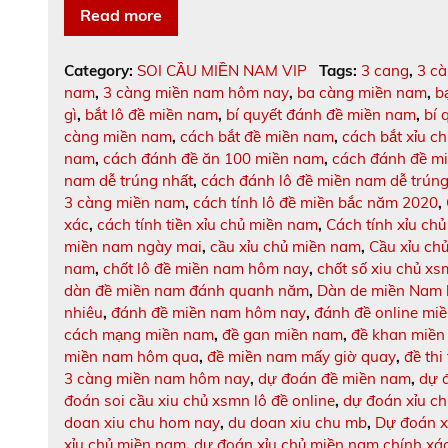
Read more
Category:
SOI CẦU MIỀN NAM VIP
Tags:
3 cang
,
3 cà
nam
,
3 càng miền nam hôm nay
,
ba càng miền nam
,
b
gì
,
bắt lô đề miền nam
,
bí quyết đánh đề miền nam
,
bí 
càng miền nam
,
cách bắt đề miền nam
,
cách bắt xỉu c
nam
,
cách đánh đề ăn 100 miền nam
,
cách đánh đề m
nam dễ trúng nhất
,
cách đánh lô đề miền nam dễ trún
3 càng miền nam
,
cách tính lô đề miền bắc năm 2020
,
xác
,
cách tính tiền xỉu chủ miền nam
,
Cách tính xỉu ch
miền nam ngày mai
,
cầu xỉu chủ miền nam
,
Cầu xỉu ch
nam
,
chốt lô đề miền nam hôm nay
,
chốt số xiu chủ x
dàn đề miền nam đánh quanh năm
,
Dàn de miền Nam
nhiêu
,
đánh đề miền nam hôm nay
,
đánh đề online mi
cách mạng miền nam
,
đề gan miền nam
,
đề khan miề
miền nam hôm qua
,
đề miền nam mấy giờ quay
,
đề th
3 càng miền nam hôm nay
,
dự đoán đề miền nam
,
dự 
đoán soi cầu xiu chủ xsmn lô đề online
,
dự đoán xỉu ch
doan xiu chu hom nay
,
du doan xiu chu mb
,
Dự đoán x
xỉu chủ miền nam
,
dự đoán xỉu chủ miền nam chính xá