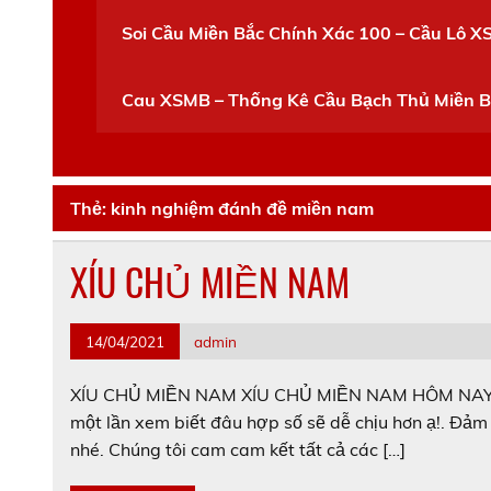
Soi Cầu Miền Bắc Chính Xác 100 – Cầu Lô 
Cau XSMB – Thống Kê Cầu Bạch Thủ Miền B
Thẻ:
kinh nghiệm đánh đề miền nam
XÍU CHỦ MIỀN NAM
14/04/2021
admin
XÍU CHỦ MIỀN NAM XÍU CHỦ MIỀN NAM HÔM NAY đã 
một lần xem biết đâu hợp số sẽ dễ chịu hơn ạ!. Đảm
nhé. Chúng tôi cam cam kết tất cả các […]