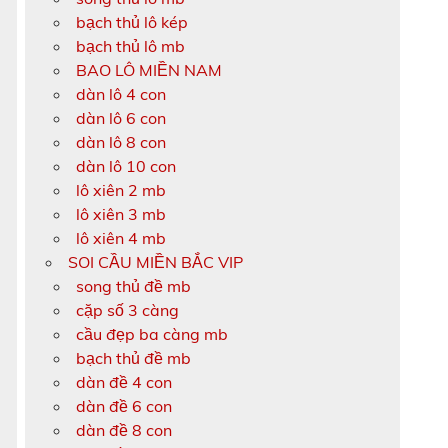
o
bạch thủ lô kép
bạch thủ lô mb
BAO LÔ MIỀN NAM
,
dàn lô 4 con
dàn lô 6 con
dàn lô 8 con
dàn lô 10 con
3
lô xiên 2 mb
lô xiên 3 mb
lô xiên 4 mb
SOI CẦU MIỀN BẮC VIP
song thủ đề mb
cặp số 3 càng
cầu đẹp ba càng mb
bạch thủ đề mb
dàn đề 4 con
dàn đề 6 con
dàn đề 8 con