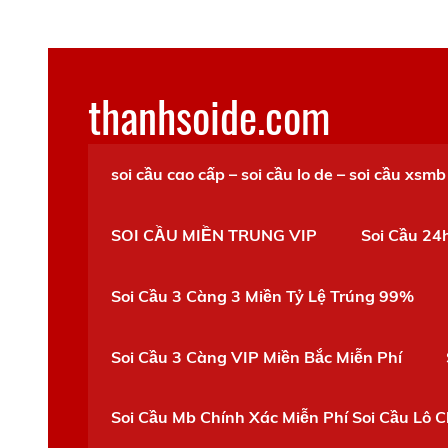
Skip
to
content
thanhsoide.com
soi cầu cao cấp – soi cầu lo de – soi cầu xsmb
SOI CẦU MIỀN TRUNG VIP
Soi Cầu 24
Soi Cầu 3 Càng 3 Miền Tỷ Lệ Trúng 99%
Soi Cầu 3 Càng VIP Miền Bắc Miễn Phí
Soi Cầu Mb Chính Xác Miễn Phí Soi Cầu Lô 