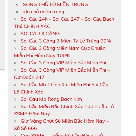
SONG THỦ LÔ MIỀN TRUNG
i
xíu chủ miền trung
Soi Cầu 24h – Soi Cầu 247 – Soi Cầu Bạch
Thủ CHÍNH XÁC
SOI CẦU 3 CÀNG
Soi Cầu 3 Càng 3 Miền Tỷ Lệ Trúng 99%
Soi Cầu 3 Càng Miền Nam Cực Chuẩn
Miễn Phí Hôm Nay 100%
Soi Cầu 3 Càng VIP Miền Bắc Miễn Phí
Soi Cầu 3 Càng VIP Miền Bắc Miễn Phí –
Dự Đoán 247
Soi Cầu Mb Chính Xác Miễn Phí Soi Cầu
Lô Chính Xác
Soi Cau Mb Rong Bach Kim
Soi Cầu Miền Bắc Chính Xác 100 – Cầu Lô
XSMB Hôm Nay
Giờ Vàng Chốt Số Miền Bắc Hôm Nay –
Xổ Số 666
Cau XSMB – Thống Kê Cầu Bạch Thủ