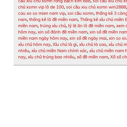
cầu xiu chủ xsmn rồng bạch kim 888
,
soi cầu xiu chủ 
chủ xsmn vip lô de 100
,
soi cầu xiu chủ xsmn win2888
cau xo so mien nam vip
,
soi cầu xsmn
,
thống kê 3 càn
nam
,
thống kê lô đề miền nam
,
Thống kê xỉu chủ miền 
miền nam
,
trúng xỉu chủ
,
tỷ lệ ăn lô đề miền nam
,
xem 
hôm nay
,
xin số đánh đề miền nam
,
xin số đề miền na
miền nam ngày hôm nay
,
xin số đề ngày mai
,
xin so x
xỉu chủ hôm nay
,
Xỉu chủ là gì
,
xỉu chủ là sao
,
xỉu chủ 
nhiêu
,
xỉu chủ miền Nam chính xác
,
xỉu chủ miền nam 
nay
,
xỉu chủ trúng bao nhiêu
,
xổ đề miền nam
,
Xổ số ch