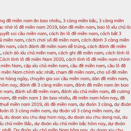
ng đề miền nam ăn bao nhiêu
,
3 càng miền bắc
,
3 càng miền
ạc nhớ lô đề miền nam 2019
,
bàn đề miền nam
,
bao lô xỉu chủ là
quyết soi cầu miền nam
,
cách ăn lô đề miền nam
,
cách bắt 3
hủ miền nam
,
cách chơi số đề miền nam
,
cách đánh 3 càng miền
iền nam
,
cách đánh đề miền nam dễ trúng
,
cách đánh đề miền
g
,
cách dò xỉu chủ miền nam
,
cách ghi đề miền nam
,
cách tính lô
Cách tính lô đề miền Nam 2020
,
cách tính lô đề miền nam chính
ủ miền Nam
,
cặp xỉu chủ miền nam
,
cầu đề miền nam
,
cầu lô đề
ủ miền Nam chính xác nhất
,
chạm đề miền nam
,
cho số đề miền
smn hàng ngày
,
chuyên gia soi cầu miền nam
,
dàn đề miền nam
,
 hôm nay
,
đánh đề 3 càng miền nam
,
đánh đề miền nam ăn bao
ền nam
,
đánh số đề miền nam
,
đánh xỉu chủ miền nam
,
đề cương
n nam
,
đề miền nam 1 ăn bao nhiêu
,
đề miền nam hôm nay
,
đề
i thuế miền nam 2019
,
dò đề miền nam
,
dự đoán 3 càng
,
dự đoá
đoán lô 3 càng miền nam
,
dự đoán số 3 càng miền nam
,
dự
ủ
,
du doan xiu chu dep hom nay
,
du doan xiu chu dong nai
,
du
ỉu chủ miền Bắc
,
dự đoán xỉu chủ miền bắc hôm nay
,
dự đoán
c nhất
,
Dự đoán xỉu chủ miền Nam hôm nay
,
du doan xiu chu