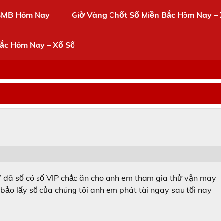
XSMB Hôm Nay
Giờ Vàng Chốt Số Miền Bắc Hôm Nay –
ắc Hôm Nay – Xổ Số
số có số VIP chắc ăn cho anh em tham gia thử vận may
 bảo lấy số của chúng tôi anh em phát tài ngay sau tối nay