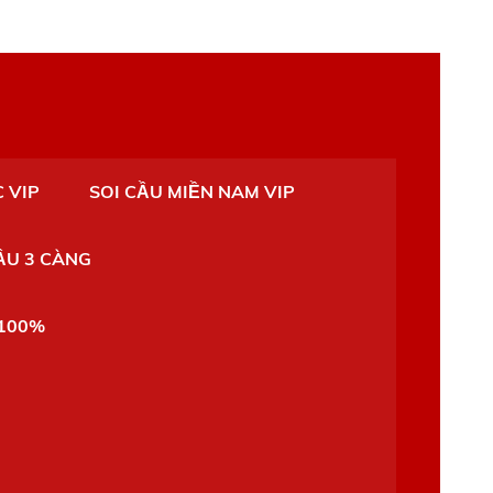
 VIP
SOI CẦU MIỀN NAM VIP
ẦU 3 CÀNG
 100%