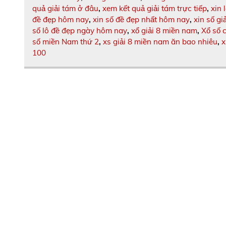
quả giải tám ở đâu
,
xem kết quả giải tám trực tiếp
,
xin 
đề đẹp hôm nay
,
xin số đề đẹp nhất hôm nay
,
xin số g
số lô đề đẹp ngày hôm nay
,
xổ giải 8 miền nam
,
Xổ số 
số miền Nam thứ 2
,
xs giải 8 miền nam ăn bao nhiêu
,
x
100