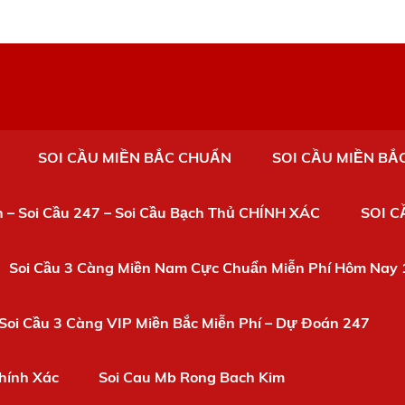
SOI CẦU MIỀN BẮC CHUẨN
SOI CẦU MIỀN BẮC
h – Soi Cầu 247 – Soi Cầu Bạch Thủ CHÍNH XÁC
SOI C
Soi Cầu 3 Càng Miền Nam Cực Chuẩn Miễn Phí Hôm Nay
Soi Cầu 3 Càng VIP Miền Bắc Miễn Phí – Dự Đoán 247
Chính Xác
Soi Cau Mb Rong Bach Kim