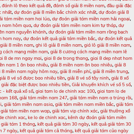
,
đánh lô theo kết quả đề
,
đánh số giải 8 miền nam
,
đầu giải đặc
c nhất
,
dự đoán giải 8 miền bắc chính xác nhất
,
dự đoán giải 8
ải tám miền nam hai lúa
,
dự đoán giải tám miền nam hải ngoại
,
ền nam hôm qua
,
dự đoán giải tám miền nam kim tự tháp
,
dự
iền nam nguyễn khánh
,
dự đoán giải tám miền nam rồng bạch
ám hom nay
,
dự đoán kết quả giải tám miền bắc
,
dự đoán kết quả
 giải 8 miền nam
,
ghi lô giải 8 miền nam
,
giá lô giải 8 miền nam
,
ng cách mạng miền nam
,
giải 8 cương cách mạng miền nam lê
ai 8 de mn ngay mai
,
giai 8 de trong thang
,
giai 8 dep nhat hom
iền nam 1 ăn bao nhiêu
,
giải 8 miền nam ăn bao nhiêu
,
giải 8
ải 8 miền nam ngày hôm nay
,
giải 8 miễn phí
,
giải 8 miền trung
,
giải 8 vé số được bao nhiêu tiền
,
giải 8 vé số tây ninh
,
giải 8 xổ
,
giải đặc biệt được bao nhiêu tiền
,
Giải khuyến khích vé số 5 số
,
c - kết quả xổ số
,
giai tam lo de chinh xac 100
,
giai tam lo de
 nam 168
,
giải tám miền nam 247
,
giải tám miền nam a trúng rồi
,
i
,
giải tám miền nam asia
,
giải tám miền nam miền bắc
,
giải tám
,
giải tám miền nam wap
,
giải tám vip chính xác
,
giải thưởng xổ
de chinh xac
,
ke lo de chinh xac
,
kênh dự đoán giải tám miền
 giải tám 1 tháng
,
kết quả giải tám 30 ngày
,
kết quả giải tám 30
ám 7 ngày
,
kết quả giải tám cả tháng
,
kết quả giải tám của ngày