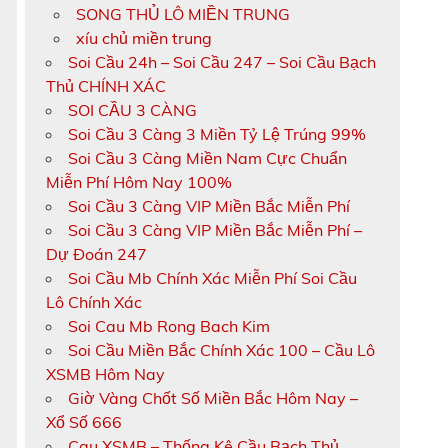
SONG THỦ LÔ MIỀN TRUNG
xíu chủ miền trung
Soi Cầu 24h – Soi Cầu 247 – Soi Cầu Bạch
Thủ CHÍNH XÁC
SOI CẦU 3 CÀNG
Soi Cầu 3 Càng 3 Miền Tỷ Lệ Trúng 99%
Soi Cầu 3 Càng Miền Nam Cực Chuẩn
Miễn Phí Hôm Nay 100%
Soi Cầu 3 Càng VIP Miền Bắc Miễn Phí
h
Soi Cầu 3 Càng VIP Miền Bắc Miễn Phí –
Dự Đoán 247
Soi Cầu Mb Chính Xác Miễn Phí Soi Cầu
Lô Chính Xác
Soi Cau Mb Rong Bach Kim
Soi Cầu Miền Bắc Chính Xác 100 – Cầu Lô
XSMB Hôm Nay
Giờ Vàng Chốt Số Miền Bắc Hôm Nay –
Xổ Số 666
Cau XSMB – Thống Kê Cầu Bạch Thủ