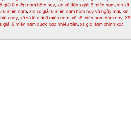
lô giải 8 miền nam hôm nay
,
xin số đánh giải 8 miền nam
,
xin số
iải 8 miền nam
,
xin số giải 8 miền nam hôm nay và ngày mai
,
xin
chiều nay
,
xổ số lô giải 8 miền nam
,
xổ số miền nam hôm nay
,
Xổ
s giải 8 miền nam được bao nhiêu tiền
,
xs giai tam chinh xac