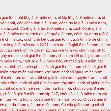
 giải tám
,
bắt lô giải 8 miền nam
,
bí kíp lô giải 8 miền nam
,
bí
 xác nhất
,
các cách tính giải 8 mn
,
cách ăn lô giải 8 miền nam
,
ền nam
,
cách đánh giải 8 ăn 100 miền nam
,
cách đánh giải 8
giải 8 miền nam
,
cách dò kết quả giải tám
,
cách dự đoán giải 8
i 8 chính xác
,
cách tính kết quả giải tám
,
cách tính lo de chinh
tính lô giải 8 miền nam 2021
,
cách tính lô giải 8 miền nam chính
xac
,
cầu giải 8 chính xác nhất
,
cầu giải tám vip chính xác nhất
,
ngày mai
,
cho số giải 8 miền nam
,
cho xem kết quả giải tám
,
chốt
rám miền nam
,
chốt số giải 8 miền bắc
,
chốt số giải 8 miền bắc
 nam chính xác miễn phí
,
chốt số giải 8 miền nam chốt số giải 8
8 miền nam miễn phí chính xác nhất
,
chốt số giải 8 miền nam
i 8 miền nam online
,
chốt số giải 8 miền nam quyền tranh
,
chốt
 sóc trăng
,
chốt số giải 8 miền nam tây ninh
,
chốt số giải 8 miền
n
,
chốt số giải 8 miền nam thứ hai tuần rồi
,
chốt số giải 8 miền
h
,
chốt số giải 8 miền nam vip 247
,
chốt số giải 8 miền nam vip
iền nam vũng tàu
,
chốt số giải 8 miền nam xổ số
,
chốt số giải 8
ên gia dự đoán giải tám miền nam
,
Cơ cấu giải thưởng xổ số
đánh giải 8 miền nam
,
đánh giải 8 miền nam ăn bao nhiêu
,
đánh