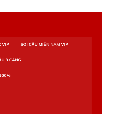
 VIP
SOI CẦU MIỀN NAM VIP
ẦU 3 CÀNG
 100%