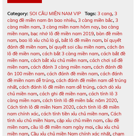
Category:
SOI CẦU MIỀN NAM VIP
Tags:
3 cang
,
3
càng đề miền nam ăn bao nhiêu
,
3 càng miền bắc
,
3
càng miền nam
,
3 càng miền nam hôm nay
,
ba càng
miền nam
,
bạc nhớ lô đề miền nam 2019
,
bàn đề miền
nam
,
bao lô xỉu chủ là gì
,
bắt lô đề miền nam
,
bí quyết
đánh đề miền nam
,
bí quyết soi cầu miền nam
,
cách ăn
lô đề miền nam
,
cách bắt 3 càng miền nam
,
cách bắt đề
miền nam
,
cách bắt xỉu chủ miền nam
,
cách chơi số đề
miền nam
,
cách đánh 3 càng miền nam
,
cách đánh đề
ăn 100 miền nam
,
cách đánh đề miền nam
,
cách đánh
đề miền nam dễ trúng
,
cách đánh đề miền nam dễ trúng
nhất
,
cách đánh lô đề miền nam dễ trúng
,
cách dò xỉu
chủ miền nam
,
cách ghi đề miền nam
,
cách tính lô 3
càng miền nam
,
cách tính lô đề miền bắc năm 2020
,
Cách tính lô đề miền Nam 2020
,
cách tính lô đề miền
nam chính xác
,
cách tính tiền xỉu chủ miền nam
,
Cách
tính xỉu chủ miền Nam
,
cặp xỉu chủ miền nam
,
cầu đề
miền nam
,
cầu lô đề miền nam ngày mai
,
cầu xỉu chủ
miền nam
,
Cầu xỉu chủ miền Nam chính xác nhất
,
chạm