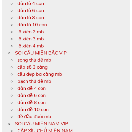
dàn lô 4 con
dàn lô 6 con
dàn lô 8 con
dàn lô 10 con
lô xiên 2 mb
lô xiên 3 mb
lô xiên 4 mb
SOI CẦU MIỀN BẮC VIP
song thủ đề mb
cặp số 3 càng
cầu đẹp ba càng mb
bạch thủ đề mb
dàn đề 4 con
dàn đề 6 con
dàn đề 8 con
dàn đề 10 con
đề đầu đuôi mb
SOI CẦU MIỀN NAM VIP
CẶP XÍU CHỦ MIỀN NAM