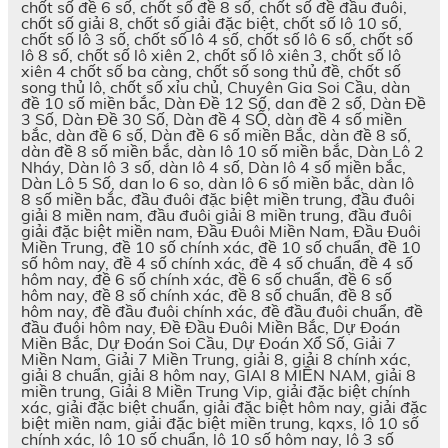
chốt số đề 6 số, chốt số đề 8 số, chốt số đề đầu đuôi,
chốt số giải 8, chốt số giải đặc biệt, chốt số lô 10 số,
chốt số lô 3 số, chốt số lô 4 số, chốt số lô 6 số, chốt số
lô 8 số, chốt số lô xiên 2, chốt số lô xiên 3, chốt số lô
xiên 4 chốt số ba càng, chốt số song thủ đề, chốt số
song thủ lô, chốt số xỉu chủ, Chuyên Gia Soi Cầu, dàn
đề 10 số miền bắc, Dàn Đề 12 Số, dan đề 2 số, Dàn Đề
3 Số, Dàn Đề 30 Số, Dàn đề 4 SỐ, dàn đề 4 số miền
bắc, dàn đề 6 số, Dàn đề 6 số miền Bắc, dàn đề 8 số,
dàn đề 8 số miền bắc, dàn lô 10 số miền bắc, Dàn Lô 2
Nháy, Dàn lô 3 số, dàn lô 4 số, Dàn lô 4 số miền bắc,
Dàn Lô 5 Số, dan lo 6 so, dàn lô 6 số miền bắc, dàn lô
8 số miền bắc, đầu đuôi đặc biệt miền trung, đầu đuôi
giải 8 miền nam, đầu đuôi giải 8 miền trung, đầu đuôi
giải đặc biệt miền nam, Đầu Đuôi Miền Nam, Đầu Đuôi
Miền Trung, đề 10 số chính xác, đề 10 số chuẩn, đề 10
số hôm nay, đề 4 số chính xác, đề 4 số chuẩn, đề 4 số
hôm nay, đề 6 số chính xác, đề 6 số chuẩn, đề 6 số
hôm nay, đề 8 số chính xác, đề 8 số chuẩn, đề 8 số
hôm nay, đề đầu đuôi chính xác, đề đầu đuôi chuẩn, đề
đầu đuôi hôm nay, Đề Đầu Đuôi Miền Bắc, Dự Đoán
Miền Bắc, Dự Đoán Soi Cầu, Dự Đoán Xổ Số, Giải 7
Miền Nam, Giải 7 Miền Trung, giải 8, giải 8 chính xác,
giải 8 chuẩn, giải 8 hôm nay, GIAI 8 MIỀN NAM, giải 8
miền trung, Giải 8 Miền Trung Vip, giải đặc biệt chính
xác, giải đặc biệt chuẩn, giải đặc biệt hôm nay, giải đặc
biệt miền nam, giải đặc biệt miền trung, kqxs, lô 10 số
chính xác, lô 10 số chuẩn, lô 10 số hôm nay, lô 3 số