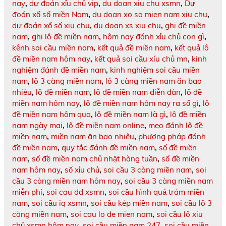
nay
,
dự đoán xỉu chủ vip
,
du doan xiu chu xsmn
,
Dự
đoán xổ số miền Nam
,
du doan xo so mien nam xiu chu
,
dự đoán xổ số xiu chu
,
du doan xs xiu chu
,
ghi đề miền
nam
,
ghi lô đề miền nam
,
hôm nay đánh xỉu chủ con gì
,
kênh soi cầu miền nam
,
kết quả đề miền nam
,
kết quả lô
đề miền nam hôm nay
,
kết quả soi cầu xíu chủ mn
,
kinh
nghiệm đánh đề miền nam
,
kinh nghiệm soi cầu miền
nam
,
lô 3 càng miền nam
,
lô 3 càng miền nam ăn bao
nhiêu
,
lô đề miền nam
,
lô đề miền nam diễn đàn
,
lô đề
miền nam hôm nay
,
lô đề miền nam hôm nay ra số gì
,
lô
đề miền nam hôm qua
,
lô đề miền nam là gì
,
lô đề miền
nam ngày mai
,
lô đề miền nam online
,
mẹo đánh lô đề
miền nam
,
miền nam ăn bao nhiêu
,
phương pháp đánh
đề miền nam
,
quy tắc đánh đề miền nam
,
số đề miền
nam
,
số đề miền nam chủ nhật hàng tuần
,
số đề miền
nam hôm nay
,
số xỉu chủ
,
soi cầu 3 càng miền nam
,
soi
cầu 3 càng miền nam hôm nay
,
soi cầu 3 càng miền nam
miễn phí
,
soi cau dd xsmn
,
soi cầu hình quả trám miền
nam
,
soi cầu iq xsmn
,
soi cầu kép miền nam
,
soi cầu lô 3
càng miền nam
,
soi cau lo de mien nam
,
soi cầu lô xiu
chủ xsmn hôm nay
,
soi cầu miền nam 247
,
soi cầu miền