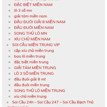
ĐẶC BIỆT MIỀN NAM
lô 3 số mn
giải tám miền nam
ĐẦU ĐUÔI GIẢI 8 MIỀN NAM
ĐẦU ĐUÔI MIỀN NAM
SONG THỦ LÔ MN
XÍU CHỦ MIỀN NAM
SOI CẦU MIỀN TRUNG VIP
cặp xíu chủ miền trung
bao lô miền trung
đặc biệt miền trung
GIẢI TÁM MIỀN TRUNG
LÔ 3 SỐ MIỀN TRUNG
đầu đuôi giải 8 mt
đầu đuôi miền trung
SONG THỦ LÔ MIỀN TRUNG
xíu chủ miền trung
Soi Cầu 24h – Soi Cầu 247 – Soi Cầu Bạch Thủ