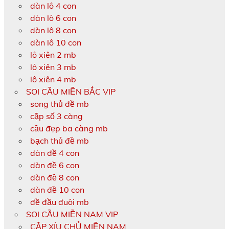
dàn lô 4 con
dàn lô 6 con
dàn lô 8 con
dàn lô 10 con
lô xiên 2 mb
lô xiên 3 mb
lô xiên 4 mb
SOI CẦU MIỀN BẮC VIP
song thủ đề mb
cặp số 3 càng
cầu đẹp ba càng mb
bạch thủ đề mb
dàn đề 4 con
dàn đề 6 con
dàn đề 8 con
dàn đề 10 con
đề đầu đuôi mb
SOI CẦU MIỀN NAM VIP
CẶP XÍU CHỦ MIỀN NAM