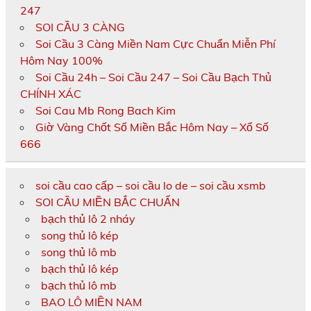
247
SOI CẦU 3 CÀNG
Soi Cầu 3 Càng Miền Nam Cực Chuẩn Miễn Phí
Hôm Nay 100%
Soi Cầu 24h – Soi Cầu 247 – Soi Cầu Bạch Thủ
CHÍNH XÁC
Soi Cau Mb Rong Bach Kim
Giờ Vàng Chốt Số Miền Bắc Hôm Nay – Xổ Số
666
soi cầu cao cấp – soi cầu lo de – soi cầu xsmb
SOI CẦU MIỀN BẮC CHUẨN
bạch thủ lô 2 nháy
song thủ lô kép
song thủ lô mb
bạch thủ lô kép
bạch thủ lô mb
BAO LÔ MIỀN NAM