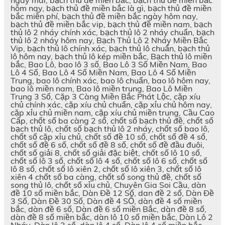
hôm nay, bạch thủ đề miền bắc là gì, bạch thủ đề miền
bắc miễn phí, bạch thủ đề miền bắc ngày hôm nay,
bạch thủ đề miền bắc vip, bạch thủ đề miền nam, bạch
thủ lô 2 nháy chính xác, bạch thủ lô 2 nháy chuẩn, bạch
thủ lô 2 nháy hôm nay, Bạch Thủ Lô 2 Nháy Miền Bắc
Vip, bạch thủ lô chính xác, bạch thủ lô chuẩn, bạch thủ
lô hôm nay, bạch thủ lô kép miền bắc, Bạch thủ lô miền
bắc, Bao Lô, bao lô 3 số, Bao Lô 3 Số Miền Nam, Bao
Lô 4 Số, Bao Lô 4 Số Miền Nam, Bao Lô 4 Số Miền
Trung, bao lô chính xác, bao lô chuẩn, bao lô hôm nay,
bao lô miền nam, Bao lô miền trung, Bao Lô Miền
Trung 3 Số, Cặp 3 Càng Miền Bắc Phát Lộc, cặp xíu
chủ chính xác, cặp xíu chủ chuẩn, cặp xỉu chủ hôm nay,
cặp xỉu chủ miền nam, cặp xíu chủ miền trung, Cầu Cao
Cấp, chốt số ba càng 2 số, chốt số bạch thủ đề, chốt số
bạch thủ lô, chốt số bạch thủ lô 2 nháy, chốt số bao lô,
chốt số cặp xỉu chủ, chốt số đề 10 số, chốt số đề 4 số,
chốt số đề 6 số, chốt số đề 8 số, chốt số đề đầu đuôi,
chốt số giải 8, chốt số giải đặc biệt, chốt số lô 10 số,
chốt số lô 3 số, chốt số lô 4 số, chốt số lô 6 số, chốt số
lô 8 số, chốt số lô xiên 2, chốt số lô xiên 3, chốt số lô
xiên 4 chốt số ba càng, chốt số song thủ đề, chốt số
song thủ lô, chốt số xỉu chủ, Chuyên Gia Soi Cầu, dàn
đề 10 số miền bắc, Dàn Đề 12 Số, dan đề 2 số, Dàn Đề
3 Số, Dàn Đề 30 Số, Dàn đề 4 SỐ, dàn đề 4 số miền
bắc, dàn đề 6 số, Dàn đề 6 số miền Bắc, dàn đề 8 số,
dàn đề 8 số miền bắc, dàn lô 10 số miền bắc, Dàn Lô 2
Nháy, Dàn lô 3 số, dàn lô 4 số, Dàn lô 4 số miền bắc,