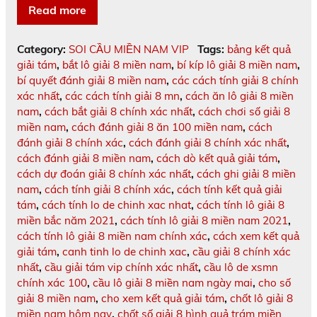
Read more
Category:
SOI CẦU MIỀN NAM VIP
Tags:
bảng kết quả
giải tám
,
bắt lô giải 8 miền nam
,
bí kíp lô giải 8 miền nam
,
bí quyết đánh giải 8 miền nam
,
các cách tính giải 8 chính
xác nhất
,
các cách tính giải 8 mn
,
cách ăn lô giải 8 miền
nam
,
cách bắt giải 8 chính xác nhất
,
cách chơi số giải 8
miền nam
,
cách đánh giải 8 ăn 100 miền nam
,
cách
đánh giải 8 chính xác
,
cách đánh giải 8 chính xác nhất
,
cách đánh giải 8 miền nam
,
cách dò kết quả giải tám
,
cách dự đoán giải 8 chính xác nhất
,
cách ghi giải 8 miền
nam
,
cách tính giải 8 chính xác
,
cách tính kết quả giải
tám
,
cách tính lo de chinh xac nhat
,
cách tính lô giải 8
miền bắc năm 2021
,
cách tính lô giải 8 miền nam 2021
,
cách tính lô giải 8 miền nam chính xác
,
cách xem kết quả
giải tám
,
canh tinh lo de chinh xac
,
cầu giải 8 chính xác
nhất
,
cầu giải tám vip chính xác nhất
,
cầu lô de xsmn
chính xác 100
,
cầu lô giải 8 miền nam ngày mai
,
cho số
giải 8 miền nam
,
cho xem kết quả giải tám
,
chốt lô giải 8
miền nam hôm nay
,
chốt số giải 8 hình quả trám miền