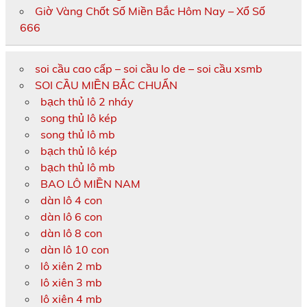
Giờ Vàng Chốt Số Miền Bắc Hôm Nay – Xổ Số
666
soi cầu cao cấp – soi cầu lo de – soi cầu xsmb
SOI CẦU MIỀN BẮC CHUẨN
bạch thủ lô 2 nháy
song thủ lô kép
song thủ lô mb
bạch thủ lô kép
bạch thủ lô mb
BAO LÔ MIỀN NAM
dàn lô 4 con
dàn lô 6 con
dàn lô 8 con
dàn lô 10 con
lô xiên 2 mb
lô xiên 3 mb
lô xiên 4 mb