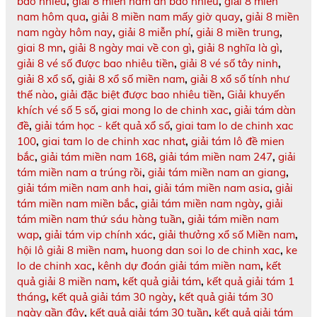
bao nhiêu
,
giải 8 miền nam ăn bao nhiêu
,
giải 8 miền
nam hôm qua
,
giải 8 miền nam mấy giờ quay
,
giải 8 miền
nam ngày hôm nay
,
giải 8 miễn phí
,
giải 8 miền trung
,
giai 8 mn
,
giải 8 ngày mai về con gì
,
giải 8 nghĩa là gì
,
giải 8 vé số được bao nhiêu tiền
,
giải 8 vé số tây ninh
,
giải 8 xổ số
,
giải 8 xổ số miền nam
,
giải 8 xổ số tính như
thế nào
,
giải đặc biệt được bao nhiêu tiền
,
Giải khuyến
khích vé số 5 số
,
giai mong lo de chinh xac
,
giải tám dàn
đề
,
giải tám học - kết quả xổ số
,
giai tam lo de chinh xac
100
,
giai tam lo de chinh xac nhat
,
giải tám lô đề mien
bắc
,
giải tám miền nam 168
,
giải tám miền nam 247
,
giải
tám miền nam a trúng rồi
,
giải tám miền nam an giang
,
giải tám miền nam anh hai
,
giải tám miền nam asia
,
giải
tám miền nam miền bắc
,
giải tám miền nam ngày
,
giải
tám miền nam thứ sáu hàng tuần
,
giải tám miền nam
wap
,
giải tám vip chính xác
,
giải thưởng xổ số Miền nam
,
hội lô giải 8 miền nam
,
huong dan soi lo de chinh xac
,
ke
lo de chinh xac
,
kênh dự đoán giải tám miền nam
,
kết
quả giải 8 miền nam
,
kết quả giải tám
,
kết quả giải tám 1
tháng
,
kết quả giải tám 30 ngày
,
kết quả giải tám 30
ngày gần đây
,
kết quả giải tám 30 tuần
,
kết quả giải tám