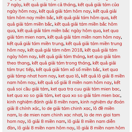
7 ngày
,
kết quả giải tám cả tháng
,
kết quả giải tám của
ngày hôm nay
,
kết quả giải tám hôm nay
,
kết quả giải
tám hôm nay miền bắc
,
kết quả giải tám hôm qua
,
kết
quả giải tám miền bắc
,
kết quả giải tám miền bắc hôm
qua
,
kết quả giải tám miền bắc ngày hôm qua
,
ket qua
giải tám mien nam
,
kết quả giải tám miền nam hôm nay
,
kết quả giải tám miền trung
,
kết quả giải tám miền trung
hôm nay
,
kết quả giải tám năm 2018
,
kết quả giải tám
ngày hôm nay
,
kết quả giải tám tháng
,
ket qua giải tám
theo thang
,
kết quả giải tám trong tháng
,
kết quả giải
tám trực tiếp
,
kết quả giải tám xổ số miền bắc
,
ket qua
giải támp nhat hom nay
,
ket qua lô
,
kết quả lô giải 8 miền
nam hôm nay
,
kết quả số giải 8 miền nam hôm nay
,
kết
quả soi cầu giải tám
,
ket qua tra cuu giải tám mien bac
,
ket qua xo so giải tám
,
ket qua xo so giải tám mien bac
,
kinh nghiệm đánh giải 8 miền nam
,
kinh nghiệm dự đoán
giải 8 chính xác
,
lo de giải tám chinh xac
,
lô đề miền
nam
,
lo de mien nam chinh xac nhat
,
lo de mn giai tam
hom nay
,
lô giải 8 miền nam
,
lô giải 8 miền nam diễn
đàn
,
lô giải 8 miền nam hôm nay
,
lô giải 8 miền nam hôm