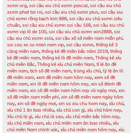
xsmn org
,
soi cầu xiu chủ xsmn pascal
,
soi cầu xiu chủ
xsmn phat tai roi
,
soi cầu xiu chủ xsmn plus
,
soi cầu xiu
chủ xsmn rồng bạch kim 888
,
soi cầu xiu chủ xsmn siêu
chuẩn
,
soi cầu xiu chủ xsmn soi cầu 168
,
soi cầu xiu chủ
xsmn vip lô de 100
,
soi cầu xiu chủ xsmn win2888
,
soi
cầu xiu chủ xsmn xsla
,
soi cầu xổ số miền nam miễn phí
,
soi cau xo so mien nam vip
,
soi cầu xsmn
,
thống kê 3
càng miền nam
,
thống kê đề miền bắc năm 2019
,
thống
kê đề miền nam
,
thống kê lô đề miền nam
,
Thống kê xỉu
chủ miền Bắc
,
Thống kê xỉu chủ miền Nam
,
tỉ lệ ăn đề
miền nam
,
tịch số đề miền nam
,
trúng xỉu chủ
,
tỷ lệ ăn lô
đề miền nam
,
xem đề miền nam hôm nay
,
xem số đề
miền nam
,
xin lô đề miền nam hôm nay
,
xin số đánh đề
miền nam
,
xin số đề miền nam hôm nay và ngày mai
,
xin
số đề miền nam miễn phí
,
xin số đề miền nam ngày hôm
nay
,
xin số đề ngày mai
,
xin so xiu chu hom nay
,
xỉu chủ
,
xỉu chủ 1 ăn bao nhiêu
,
xỉu chủ con gì
,
xỉu chủ hôm nay
,
Xỉu chủ là gì
,
xỉu chủ là sao
,
xỉu chủ miền bắc hôm nay
,
xỉu chủ miền nam
,
xỉu chủ miền nam ăn bao nhiêu
,
xỉu
chủ miền Nam chính xác
,
xỉu chủ miền nam hôm nay
,
xỉu