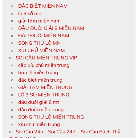
ĐẶC BIỆT MIỀN NAM
lô 3 số mn
giải tám miền nam
ĐẦU ĐUÔI GIẢI 8 MIỀN NAM
ĐẦU ĐUÔI MIỀN NAM
SONG THỦ LÔ MN
XÍU CHỦ MIỀN NAM
SOI CẦU MIỀN TRUNG VIP
cặp xíu chủ miền trung
bao lô miền trung
đặc biệt miền trung
GIẢI TÁM MIỀN TRUNG
LÔ 3 SỐ MIỀN TRUNG
đầu đuôi giải 8 mt
đầu đuôi miền trung
SONG THỦ LÔ MIỀN TRUNG
xíu chủ miền trung
Soi Cầu 24h – Soi Cầu 247 – Soi Cầu Bạch Thủ