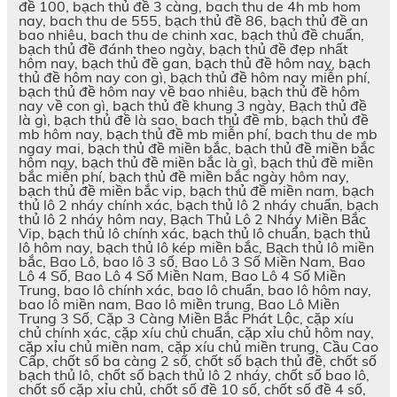
đề 100, bạch thủ đề 3 càng, bach thu de 4h mb hom
nay, bach thu de 555, bạch thủ đề 86, bạch thủ đề an
bao nhiêu, bach thu de chinh xac, bạch thủ đề chuẩn,
bạch thủ đề đánh theo ngày, bạch thủ đề đẹp nhất
hôm nay, bạch thủ đề gan, bạch thủ đề hôm nay, bạch
thủ đề hôm nay con gì, bạch thủ đề hôm nay miễn phí,
bạch thủ đề hôm nay về bao nhiêu, bạch thủ đề hôm
nay về con gì, bạch thủ đề khung 3 ngày, Bạch thủ đề
là gì, bạch thủ đề là sao, bach thủ đề mb, bạch thủ đề
mb hôm nay, bạch thủ đề mb miễn phí, bach thu de mb
ngay mai, bạch thủ đề miền bắc, bạch thủ đề miền bắc
hôm nay, bạch thủ đề miền bắc là gì, bạch thủ đề miền
bắc miễn phí, bạch thủ đề miền bắc ngày hôm nay,
bạch thủ đề miền bắc vip, bạch thủ đề miền nam, bạch
thủ lô 2 nháy chính xác, bạch thủ lô 2 nháy chuẩn, bạch
thủ lô 2 nháy hôm nay, Bạch Thủ Lô 2 Nháy Miền Bắc
Vip, bạch thủ lô chính xác, bạch thủ lô chuẩn, bạch thủ
lô hôm nay, bạch thủ lô kép miền bắc, Bạch thủ lô miền
bắc, Bao Lô, bao lô 3 số, Bao Lô 3 Số Miền Nam, Bao
Lô 4 Số, Bao Lô 4 Số Miền Nam, Bao Lô 4 Số Miền
Trung, bao lô chính xác, bao lô chuẩn, bao lô hôm nay,
bao lô miền nam, Bao lô miền trung, Bao Lô Miền
Trung 3 Số, Cặp 3 Càng Miền Bắc Phát Lộc, cặp xíu
chủ chính xác, cặp xíu chủ chuẩn, cặp xỉu chủ hôm nay,
cặp xỉu chủ miền nam, cặp xíu chủ miền trung, Cầu Cao
Cấp, chốt số ba càng 2 số, chốt số bạch thủ đề, chốt số
bạch thủ lô, chốt số bạch thủ lô 2 nháy, chốt số bao lô,
chốt số cặp xỉu chủ, chốt số đề 10 số, chốt số đề 4 số,