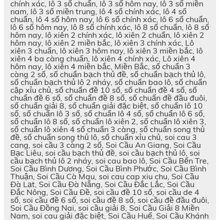
chính xác, lô 3 số chuẩn, lô 3 số hôm nay, lô 3 số miền
nam, lô 3 số miền trung, lô 4 số chính xác, lô 4 số
chuẩn, lô 4 số hôm nay, lô 6 số chính xác, lô 6 số chuẩn,
lô 6 số hôm nay, lô 8 số chính xác, lô 8 số chuẩn, lô 8 số
hôm nay, lô xiên 2 chính xác, lô xiên 2 chuẩn, lô xiên 2
hôm nay, lô xiên 2 miền bắc, lô xiên 3 chính xác, Lô
xiên 3 chuẩn, lô xiên 3 hôm nay, lô xiên 3 miền bắc, lô
xiên 4 ba càng chuẩn, lô xiên 4 chính xác, Lô xiên 4
hôm nay, lô xiên 4 miền bắc, Miền Bắc, số chuẩn 3
càng 2 số, số chuẩn bạch thủ đề, số chuẩn bạch thủ lô,
số chuẩn bạch thủ lô 2 nháy, số chuẩn bao lô, số chuẩn
cặp xỉu chủ, số chuẩn đề 10 số, số chuẩn đề 4 số, số
chuẩn đề 6 số, số chuẩn đề 8 số, số chuẩn đề đầu đuôi,
số chuẩn giải 8, số chuẩn giải đặc biệt, số chuẩn lô 10
số, số chuẩn lô 3 số, số chuẩn lô 4 số, số chuẩn lô 6 số,
số chuẩn lô 8 số, số chuẩn lô xiên 2, số chuẩn lô xiên 3,
số chuẩn lô xiên 4 số chuẩn 3 càng, số chuẩn song thủ
đề, số chuẩn song thủ lô, số chuẩn xỉu chủ, soi cau 3
cang, soi cầu 3 càng 2 số, Soi Cầu An Giang, Soi Cầu
Bạc Liêu, soi cầu bạch thủ đề, soi cầu bạch thủ lô, soi
cầu bạch thủ lô 2 nháy, soi cau bao lô, Soi Cầu Bến Tre,
Soi Cầu Bình Dương, Soi Cầu Bình Phước, Soi Cầu Bình
Thuận, Soi Cầu Cà Mau, soi cau cap xiu chu, Soi Cầu
Đà Lạt, Soi Cầu Đà Nẵng, Soi Cầu Đắc Lắc, Soi Cầu
Đắc Nông, Soi Cầu Đề, soi cầu đề 10 số, soi cầu de 4
số, soi cầu đề 6 số, soi cầu đề 8 số, soi cầu đề đầu đuôi,
Soi Cầu Đồng Nai, soi cầu giải 8, Soi Cầu Giải 8 Miền
Nam, soi cau giải đặc biệt, Soi Cầu Huế, Soi Cầu Khánh