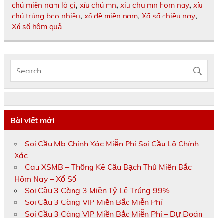
chủ miền nam là gì
,
xỉu chủ mn
,
xiu chu mn hom nay
,
xỉu
chủ trúng bao nhiêu
,
xổ đề miền nam
,
Xổ số chiều nay
,
Xổ số hôm quả
Bài viết mới
Soi Cầu Mb Chính Xác Miễn Phí Soi Cầu Lô Chính
Xác
Cau XSMB – Thống Kê Cầu Bạch Thủ Miền Bắc
Hôm Nay – Xổ Số
Soi Cầu 3 Càng 3 Miền Tỷ Lệ Trúng 99%
Soi Cầu 3 Càng VIP Miền Bắc Miễn Phí
Soi Cầu 3 Càng VIP Miền Bắc Miễn Phí – Dự Đoán