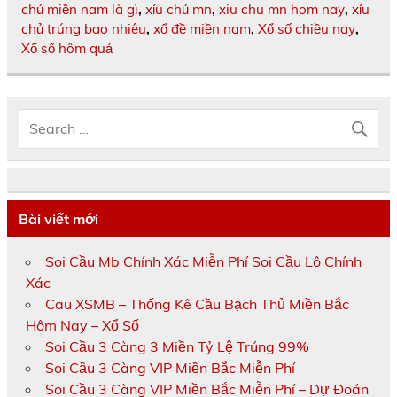
chủ miền nam là gì
,
xỉu chủ mn
,
xiu chu mn hom nay
,
xỉu
chủ trúng bao nhiêu
,
xổ đề miền nam
,
Xổ số chiều nay
,
Xổ số hôm quả
Bài viết mới
Soi Cầu Mb Chính Xác Miễn Phí Soi Cầu Lô Chính
Xác
Cau XSMB – Thống Kê Cầu Bạch Thủ Miền Bắc
Hôm Nay – Xổ Số
Soi Cầu 3 Càng 3 Miền Tỷ Lệ Trúng 99%
Soi Cầu 3 Càng VIP Miền Bắc Miễn Phí
Soi Cầu 3 Càng VIP Miền Bắc Miễn Phí – Dự Đoán