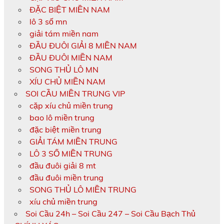
ĐẶC BIỆT MIỀN NAM
lô 3 số mn
giải tám miền nam
ĐẦU ĐUÔI GIẢI 8 MIỀN NAM
ĐẦU ĐUÔI MIỀN NAM
SONG THỦ LÔ MN
XÍU CHỦ MIỀN NAM
SOI CẦU MIỀN TRUNG VIP
cặp xíu chủ miền trung
bao lô miền trung
đặc biệt miền trung
GIẢI TÁM MIỀN TRUNG
LÔ 3 SỐ MIỀN TRUNG
đầu đuôi giải 8 mt
đầu đuôi miền trung
SONG THỦ LÔ MIỀN TRUNG
xíu chủ miền trung
Soi Cầu 24h – Soi Cầu 247 – Soi Cầu Bạch Thủ