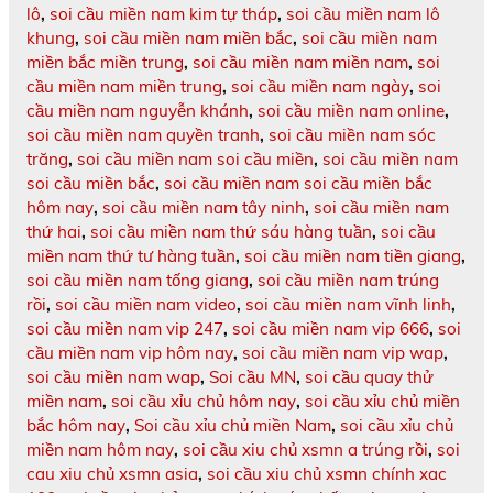
lô
,
soi cầu miền nam kim tự tháp
,
soi cầu miền nam lô
khung
,
soi cầu miền nam miền bắc
,
soi cầu miền nam
miền bắc miền trung
,
soi cầu miền nam miền nam
,
soi
cầu miền nam miền trung
,
soi cầu miền nam ngày
,
soi
cầu miền nam nguyễn khánh
,
soi cầu miền nam online
,
soi cầu miền nam quyền tranh
,
soi cầu miền nam sóc
trăng
,
soi cầu miền nam soi cầu miền
,
soi cầu miền nam
soi cầu miền bắc
,
soi cầu miền nam soi cầu miền bắc
hôm nay
,
soi cầu miền nam tây ninh
,
soi cầu miền nam
thứ hai
,
soi cầu miền nam thứ sáu hàng tuần
,
soi cầu
miền nam thứ tư hàng tuần
,
soi cầu miền nam tiền giang
,
soi cầu miền nam tống giang
,
soi cầu miền nam trúng
rồi
,
soi cầu miền nam video
,
soi cầu miền nam vĩnh linh
,
soi cầu miền nam vip 247
,
soi cầu miền nam vip 666
,
soi
cầu miền nam vip hôm nay
,
soi cầu miền nam vip wap
,
soi cầu miền nam wap
,
Soi cầu MN
,
soi cầu quay thử
miền nam
,
soi cầu xỉu chủ hôm nay
,
soi cầu xỉu chủ miền
bắc hôm nay
,
Soi cầu xỉu chủ miền Nam
,
soi cầu xỉu chủ
miền nam hôm nay
,
soi cầu xiu chủ xsmn a trúng rồi
,
soi
cau xiu chủ xsmn asia
,
soi cầu xiu chủ xsmn chính xac