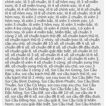
chính xác, lô 3 số chuẩn, lô 3 số hôm nay, lô 3 số miền
nam, lô 3 số miền trung, lô 4 số chính xác, lô 4 số
chuẩn, lô 4 số hôm nay, lô 6 số chính xác, lô 6 số chuẩn,
lô 6 số hôm nay, lô 8 số chính xác, lô 8 số chuẩn, lô 8 số
hôm nay, lô xiên 2 chính xác, lô xiên 2 chuẩn, lô xiên 2
hôm nay, lô xiên 2 miền bắc, lô xiên 3 chính xác, Lô
xiên 3 chuẩn, lô xiên 3 hôm nay, lô xiên 3 miền bắc, lô
xiên 4 ba càng chuẩn, lô xiên 4 chính xác, Lô xiên 4
hôm nay, lô xiên 4 miền bắc, Miền Bắc, số chuẩn 3
càng 2 số, số chuẩn bạch thủ đề, số chuẩn bạch thủ lô,
số chuẩn bạch thủ lô 2 nháy, số chuẩn bao lô, số chuẩn
cặp xỉu chủ, số chuẩn đề 10 số, số chuẩn đề 4 số, số
chuẩn đề 6 số, số chuẩn đề 8 số, số chuẩn đề đầu đuôi,
số chuẩn giải 8, số chuẩn giải đặc biệt, số chuẩn lô 10
số, số chuẩn lô 3 số, số chuẩn lô 4 số, số chuẩn lô 6 số,
số chuẩn lô 8 số, số chuẩn lô xiên 2, số chuẩn lô xiên 3,
số chuẩn lô xiên 4 số chuẩn 3 càng, số chuẩn song thủ
đề, số chuẩn song thủ lô, số chuẩn xỉu chủ, soi cau 3
cang, soi cầu 3 càng 2 số, Soi Cầu An Giang, Soi Cầu
Bạc Liêu, soi cầu bạch thủ đề, soi cầu bạch thủ lô, soi
cầu bạch thủ lô 2 nháy, soi cau bao lô, Soi Cầu Bến Tre,
Soi Cầu Bình Dương, Soi Cầu Bình Phước, Soi Cầu Bình
Thuận, Soi Cầu Cà Mau, soi cau cap xiu chu, Soi Cầu
Đà Lạt, Soi Cầu Đà Nẵng, Soi Cầu Đắc Lắc, Soi Cầu
Đắc Nông, Soi Cầu Đề, soi cầu đề 10 số, soi cầu de 4
số, soi cầu đề 6 số, soi cầu đề 8 số, soi cầu đề đầu đuôi,
Soi Cầu Đồng Nai, soi cầu giải 8, Soi Cầu Giải 8 Miền
Nam, soi cau giải đặc biệt, Soi Cầu Huế, Soi Cầu Khánh