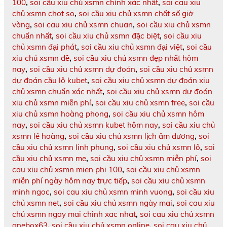
100
,
soi cầu xiu chủ xsmn chính xác nhất
,
soi cau xiu
chủ xsmn chot so
,
soi cầu xiu chủ xsmn chốt số giờ
vàng
,
soi cau xiu chủ xsmn chuan
,
soi cầu xiu chủ xsmn
chuẩn nhất
,
soi cầu xiu chủ xsmn đặc biệt
,
soi cầu xiu
chủ xsmn đại phát
,
soi cầu xiu chủ xsmn đại việt
,
soi cầu
xiu chủ xsmn đề
,
soi cầu xiu chủ xsmn đẹp nhất hôm
nay
,
soi cầu xiu chủ xsmn dự đoán
,
soi cầu xiu chủ xsmn
dự đoán cầu lô kubet
,
soi cầu xiu chủ xsmn dự đoán xiu
chủ xsmn chuẩn xác nhất
,
soi cầu xiu chủ xsmn dự đoán
xiu chủ xsmn miễn phí
,
soi cầu xiu chủ xsmn free
,
soi cầu
xiu chủ xsmn hoàng phong
,
soi cầu xiu chủ xsmn hôm
nay
,
soi cầu xiu chủ xsmn kubet hôm nay
,
soi cầu xiu chủ
xsmn lê hoàng
,
soi cầu xiu chủ xsmn lịch âm dương
,
soi
cầu xiu chủ xsmn linh phung
,
soi cầu xiu chủ xsmn lô
,
soi
cầu xiu chủ xsmn me
,
soi cầu xiu chủ xsmn miễn phí
,
soi
cau xiu chủ xsmn mien phi 100
,
soi cầu xiu chủ xsmn
miễn phí ngày hôm nay trực tiếp
,
soi cầu xiu chủ xsmn
minh ngoc
,
soi cau xiu chủ xsmn minh vuong
,
soi cầu xiu
chủ xsmn net
,
soi cầu xiu chủ xsmn ngày mai
,
soi cau xiu
chủ xsmn ngay mai chinh xac nhat
,
soi cau xiu chủ xsmn
onebox63
,
soi cầu xiu chủ xsmn online
,
soi cau xiu chủ