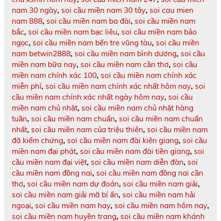
nam 30 ngày
,
soi cầu miền nam 30 tây
,
soi cau mien
nam 888
,
soi cầu miền nam ba đài
,
soi cầu miền nam
bắc
,
soi cầu miền nam bạc liêu
,
soi cầu miền nam bảo
ngọc
,
soi cầu miền nam bến tre vũng tàu
,
soi cầu miền
nam betwin2888
,
soi cầu miền nam bình dương
,
soi cầu
miền nam bữa nay
,
soi cầu miền nam cần thơ
,
soi cầu
miền nam chính xác 100
,
soi cầu miền nam chính xác
miễn phí
,
soi cầu miền nam chính xác nhất hôm nay
,
soi
cầu miền nam chính xác nhất ngày hôm nay
,
soi cầu
miền nam chủ nhật
,
soi cầu miền nam chủ nhật hàng
tuần
,
soi cầu miền nam chuẩn
,
soi cầu miền nam chuẩn
nhất
,
soi cầu miền nam của triệu thiên
,
soi cầu miền nam
đã kiểm chứng
,
soi cầu miền nam đài kiên giang
,
soi cầu
miền nam đại phát
,
soi cầu miền nam đài tiền giang
,
soi
cầu miền nam đại việt
,
soi cầu miền nam diễn đàn
,
soi
cầu miền nam đồng nai
,
soi cầu miền nam đồng nai cần
thơ
,
soi cầu miền nam dự đoán
,
soi cầu miền nam giải
,
soi cầu miền nam giải mã bí ẩn
,
soi cầu miền nam hải
ngoại
,
soi cầu miền nam hay
,
soi cầu miền nam hôm nay
,
soi cầu miền nam huyền trang
,
soi cầu miền nam khánh