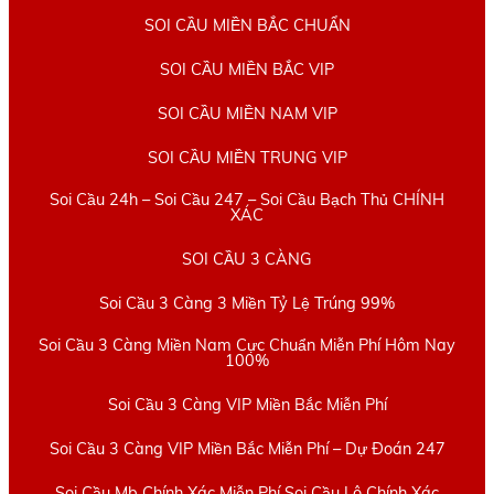
SOI CẦU MIỀN BẮC CHUẨN
SOI CẦU MIỀN BẮC VIP
SOI CẦU MIỀN NAM VIP
SOI CẦU MIỀN TRUNG VIP
Soi Cầu 24h – Soi Cầu 247 – Soi Cầu Bạch Thủ CHÍNH
XÁC
SOI CẦU 3 CÀNG
Soi Cầu 3 Càng 3 Miền Tỷ Lệ Trúng 99%
Soi Cầu 3 Càng Miền Nam Cực Chuẩn Miễn Phí Hôm Nay
100%
Soi Cầu 3 Càng VIP Miền Bắc Miễn Phí
Soi Cầu 3 Càng VIP Miền Bắc Miễn Phí – Dự Đoán 247
Soi Cầu Mb Chính Xác Miễn Phí Soi Cầu Lô Chính Xác