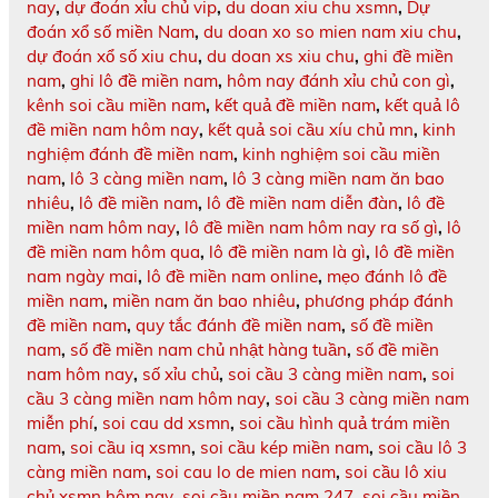
nay
,
dự đoán xỉu chủ vip
,
du doan xiu chu xsmn
,
Dự
đoán xổ số miền Nam
,
du doan xo so mien nam xiu chu
,
dự đoán xổ số xiu chu
,
du doan xs xiu chu
,
ghi đề miền
nam
,
ghi lô đề miền nam
,
hôm nay đánh xỉu chủ con gì
,
kênh soi cầu miền nam
,
kết quả đề miền nam
,
kết quả lô
đề miền nam hôm nay
,
kết quả soi cầu xíu chủ mn
,
kinh
nghiệm đánh đề miền nam
,
kinh nghiệm soi cầu miền
nam
,
lô 3 càng miền nam
,
lô 3 càng miền nam ăn bao
nhiêu
,
lô đề miền nam
,
lô đề miền nam diễn đàn
,
lô đề
miền nam hôm nay
,
lô đề miền nam hôm nay ra số gì
,
lô
đề miền nam hôm qua
,
lô đề miền nam là gì
,
lô đề miền
nam ngày mai
,
lô đề miền nam online
,
mẹo đánh lô đề
miền nam
,
miền nam ăn bao nhiêu
,
phương pháp đánh
đề miền nam
,
quy tắc đánh đề miền nam
,
số đề miền
nam
,
số đề miền nam chủ nhật hàng tuần
,
số đề miền
nam hôm nay
,
số xỉu chủ
,
soi cầu 3 càng miền nam
,
soi
cầu 3 càng miền nam hôm nay
,
soi cầu 3 càng miền nam
miễn phí
,
soi cau dd xsmn
,
soi cầu hình quả trám miền
nam
,
soi cầu iq xsmn
,
soi cầu kép miền nam
,
soi cầu lô 3
càng miền nam
,
soi cau lo de mien nam
,
soi cầu lô xiu
chủ xsmn hôm nay
,
soi cầu miền nam 247
,
soi cầu miền