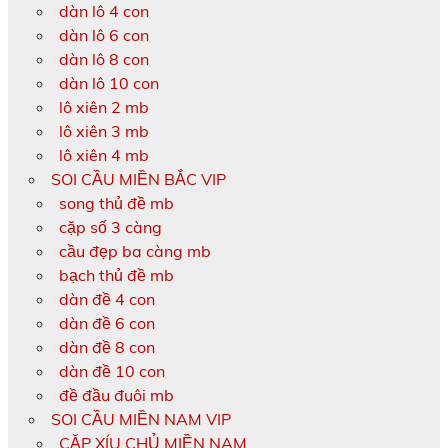
dàn lô 4 con
dàn lô 6 con
dàn lô 8 con
dàn lô 10 con
lô xiên 2 mb
lô xiên 3 mb
lô xiên 4 mb
SOI CẦU MIỀN BẮC VIP
song thủ đề mb
cặp số 3 càng
cầu đẹp ba càng mb
bạch thủ đề mb
dàn đề 4 con
dàn đề 6 con
dàn đề 8 con
dàn đề 10 con
đề đầu đuôi mb
SOI CẦU MIỀN NAM VIP
CẶP XÍU CHỦ MIỀN NAM