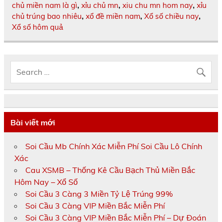
chủ miền nam là gì
,
xỉu chủ mn
,
xiu chu mn hom nay
,
xỉu
chủ trúng bao nhiêu
,
xổ đề miền nam
,
Xổ số chiều nay
,
Xổ số hôm quả
Bài viết mới
Soi Cầu Mb Chính Xác Miễn Phí Soi Cầu Lô Chính
Xác
Cau XSMB – Thống Kê Cầu Bạch Thủ Miền Bắc
Hôm Nay – Xổ Số
Soi Cầu 3 Càng 3 Miền Tỷ Lệ Trúng 99%
Soi Cầu 3 Càng VIP Miền Bắc Miễn Phí
Soi Cầu 3 Càng VIP Miền Bắc Miễn Phí – Dự Đoán