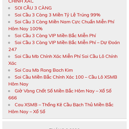
CHÍNH XÁC
SOI CẦU 3 CÀNG
Soi Cầu 3 Càng 3 Miền Tỷ Lệ Trúng 99%
Soi Cầu 3 Càng Miền Nam Cực Chuẩn Miễn Phí
Hôm Nay 100%
Soi Cầu 3 Càng VIP Miền Bắc Miễn Phí
Soi Cầu 3 Càng VIP Miền Bắc Miễn Phí – Dự Đoán
247
Soi Cầu Mb Chính Xác Miễn Phí Soi Cầu Lô Chính
Xác
Soi Cau Mb Rong Bach Kim
Soi Cầu Miền Bắc Chính Xác 100 – Cầu Lô XSMB
Hôm Nay
Giờ Vàng Chốt Số Miền Bắc Hôm Nay – Xổ Số
666
Cau XSMB – Thống Kê Cầu Bạch Thủ Miền Bắc
Hôm Nay – Xổ Số