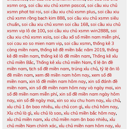
xsmn org
,
soi cầu xiu chủ xsmn pascal
,
soi cầu xiu chủ
xsmn phat tai roi
,
soi cầu xiu chủ xsmn plus
,
soi cầu xiu
chủ xsmn rồng bạch kim 888
,
soi cầu xiu chủ xsmn siêu
chuẩn
,
soi cầu xiu chủ xsmn soi cầu 168
,
soi cầu xiu chủ
xsmn vip lô de 100
,
soi cầu xiu chủ xsmn win2888
,
soi
cầu xiu chủ xsmn xsla
,
soi cầu xổ số miền nam miễn phí
,
soi cau xo so mien nam vip
,
soi cầu xsmn
,
thống kê 3
càng miền nam
,
thống kê đề miền bắc năm 2019
,
thống
kê đề miền nam
,
thống kê lô đề miền nam
,
Thống kê xỉu
chủ miền Bắc
,
Thống kê xỉu chủ miền Nam
,
tỉ lệ ăn đề
miền nam
,
tịch số đề miền nam
,
trúng xỉu chủ
,
tỷ lệ ăn lô
đề miền nam
,
xem đề miền nam hôm nay
,
xem số đề
miền nam
,
xin lô đề miền nam hôm nay
,
xin số đánh đề
miền nam
,
xin số đề miền nam hôm nay và ngày mai
,
xin
số đề miền nam miễn phí
,
xin số đề miền nam ngày hôm
nay
,
xin số đề ngày mai
,
xin so xiu chu hom nay
,
xỉu chủ
,
xỉu chủ 1 ăn bao nhiêu
,
xỉu chủ con gì
,
xỉu chủ hôm nay
,
Xỉu chủ là gì
,
xỉu chủ là sao
,
xỉu chủ miền bắc hôm nay
,
xỉu chủ miền nam
,
xỉu chủ miền nam ăn bao nhiêu
,
xỉu
chủ miền Nam chính xác
,
xỉu chủ miền nam hôm nay
,
xỉu