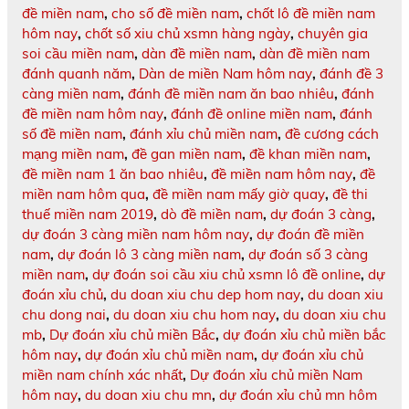
đề miền nam
,
cho số đề miền nam
,
chốt lô đề miền nam
hôm nay
,
chốt số xiu chủ xsmn hàng ngày
,
chuyên gia
soi cầu miền nam
,
dàn đề miền nam
,
dàn đề miền nam
đánh quanh năm
,
Dàn de miền Nam hôm nay
,
đánh đề 3
càng miền nam
,
đánh đề miền nam ăn bao nhiêu
,
đánh
đề miền nam hôm nay
,
đánh đề online miền nam
,
đánh
số đề miền nam
,
đánh xỉu chủ miền nam
,
đề cương cách
mạng miền nam
,
đề gan miền nam
,
đề khan miền nam
,
đề miền nam 1 ăn bao nhiêu
,
đề miền nam hôm nay
,
đề
miền nam hôm qua
,
đề miền nam mấy giờ quay
,
đề thi
thuế miền nam 2019
,
dò đề miền nam
,
dự đoán 3 càng
,
dự đoán 3 càng miền nam hôm nay
,
dự đoán đề miền
nam
,
dự đoán lô 3 càng miền nam
,
dự đoán số 3 càng
miền nam
,
dự đoán soi cầu xiu chủ xsmn lô đề online
,
dự
đoán xỉu chủ
,
du doan xiu chu dep hom nay
,
du doan xiu
chu dong nai
,
du doan xiu chu hom nay
,
du doan xiu chu
mb
,
Dự đoán xỉu chủ miền Bắc
,
dự đoán xỉu chủ miền bắc
hôm nay
,
dự đoán xỉu chủ miền nam
,
dự đoán xỉu chủ
miền nam chính xác nhất
,
Dự đoán xỉu chủ miền Nam
hôm nay
,
du doan xiu chu mn
,
dự đoán xỉu chủ mn hôm