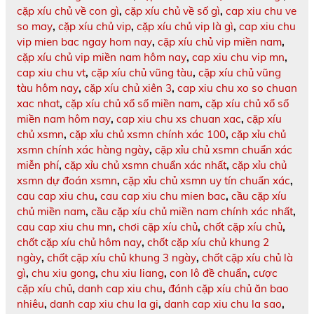
cặp xíu chủ về con gì
,
cặp xíu chủ về số gì
,
cap xiu chu ve
so may
,
cặp xíu chủ vip
,
cặp xíu chủ vip là gì
,
cap xiu chu
vip mien bac ngay hom nay
,
cặp xíu chủ vip miền nam
,
cặp xíu chủ vip miền nam hôm nay
,
cap xiu chu vip mn
,
cap xiu chu vt
,
cặp xíu chủ vũng tàu
,
cặp xíu chủ vũng
tàu hôm nay
,
cặp xíu chủ xiên 3
,
cap xiu chu xo so chuan
xac nhat
,
cặp xíu chủ xổ số miền nam
,
cặp xíu chủ xổ số
miền nam hôm nay
,
cap xiu chu xs chuan xac
,
cặp xíu
chủ xsmn
,
cặp xỉu chủ xsmn chính xác 100
,
cặp xỉu chủ
xsmn chính xác hàng ngày
,
cặp xỉu chủ xsmn chuẩn xác
miễn phí
,
cặp xỉu chủ xsmn chuẩn xác nhất
,
cặp xỉu chủ
xsmn dự đoán xsmn
,
cặp xỉu chủ xsmn uy tín chuẩn xác
,
cau cap xiu chu
,
cau cap xiu chu mien bac
,
cầu cặp xíu
chủ miền nam
,
cầu cặp xíu chủ miền nam chính xác nhất
,
cau cap xiu chu mn
,
chơi cặp xíu chủ
,
chốt cặp xíu chủ
,
chốt cặp xíu chủ hôm nay
,
chốt cặp xíu chủ khung 2
ngày
,
chốt cặp xíu chủ khung 3 ngày
,
chốt cặp xíu chủ là
gì
,
chu xiu gong
,
chu xiu liang
,
con lô đề chuẩn
,
cược
cặp xíu chủ
,
danh cap xiu chu
,
đánh cặp xíu chủ ăn bao
nhiêu
,
danh cap xiu chu la gi
,
danh cap xiu chu la sao
,