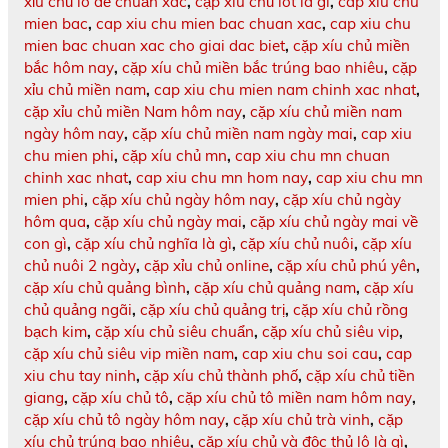
xỉu chủ lô đề chuẩn xác
,
cặp xíu chủ lót là gì
,
cap xiu chu
mien bac
,
cap xiu chu mien bac chuan xac
,
cap xiu chu
mien bac chuan xac cho giai dac biet
,
cặp xíu chủ miền
bắc hôm nay
,
cặp xíu chủ miền bắc trúng bao nhiêu
,
cặp
xỉu chủ miền nam
,
cap xiu chu mien nam chinh xac nhat
,
cặp xỉu chủ miền Nam hôm nay
,
cặp xíu chủ miền nam
ngày hôm nay
,
cặp xíu chủ miền nam ngày mai
,
cap xiu
chu mien phi
,
cặp xíu chủ mn
,
cap xiu chu mn chuan
chinh xac nhat
,
cap xiu chu mn hom nay
,
cap xiu chu mn
mien phi
,
cặp xíu chủ ngày hôm nay
,
cặp xíu chủ ngày
hôm qua
,
cặp xíu chủ ngày mai
,
cặp xíu chủ ngày mai về
con gì
,
cặp xíu chủ nghĩa là gì
,
cặp xíu chủ nuôi
,
cặp xíu
chủ nuôi 2 ngày
,
cặp xỉu chủ online
,
cặp xíu chủ phú yên
,
cặp xíu chủ quảng bình
,
cặp xíu chủ quảng nam
,
cặp xíu
chủ quảng ngãi
,
cặp xíu chủ quảng trị
,
cặp xíu chủ rồng
bạch kim
,
cặp xíu chủ siêu chuẩn
,
cặp xíu chủ siêu vip
,
cặp xíu chủ siêu vip miền nam
,
cap xiu chu soi cau
,
cap
xiu chu tay ninh
,
cặp xíu chủ thành phố
,
cặp xíu chủ tiền
giang
,
cặp xíu chủ tô
,
cặp xíu chủ tô miền nam hôm nay
,
cặp xíu chủ tô ngày hôm nay
,
cặp xíu chủ trà vinh
,
cặp
xíu chủ trúng bao nhiêu
,
cặp xíu chủ và độc thủ lô là gì
,