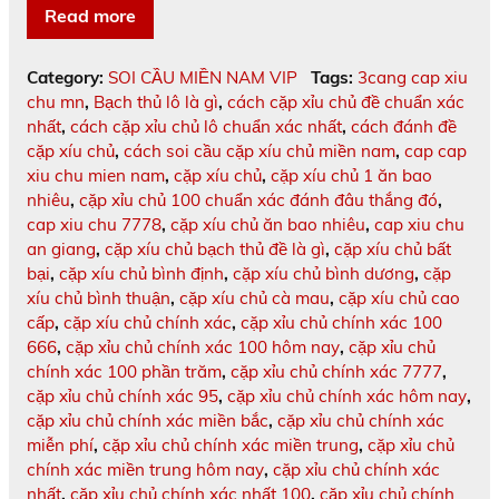
Read more
Category:
SOI CẦU MIỀN NAM VIP
Tags:
3cang cap xiu
chu mn
,
Bạch thủ lô là gì
,
cách cặp xỉu chủ đề chuẩn xác
nhất
,
cách cặp xỉu chủ lô chuẩn xác nhất
,
cách đánh đề
cặp xíu chủ
,
cách soi cầu cặp xíu chủ miền nam
,
cap cap
xiu chu mien nam
,
cặp xíu chủ
,
cặp xíu chủ 1 ăn bao
nhiêu
,
cặp xỉu chủ 100 chuẩn xác đánh đâu thắng đó
,
cap xiu chu 7778
,
cặp xíu chủ ăn bao nhiêu
,
cap xiu chu
an giang
,
cặp xíu chủ bạch thủ đề là gì
,
cặp xíu chủ bất
bại
,
cặp xíu chủ bình định
,
cặp xíu chủ bình dương
,
cặp
xíu chủ bình thuận
,
cặp xíu chủ cà mau
,
cặp xíu chủ cao
cấp
,
cặp xíu chủ chính xác
,
cặp xỉu chủ chính xác 100
666
,
cặp xỉu chủ chính xác 100 hôm nay
,
cặp xỉu chủ
chính xác 100 phần trăm
,
cặp xỉu chủ chính xác 7777
,
cặp xỉu chủ chính xác 95
,
cặp xỉu chủ chính xác hôm nay
,
cặp xỉu chủ chính xác miền bắc
,
cặp xỉu chủ chính xác
miễn phí
,
cặp xỉu chủ chính xác miền trung
,
cặp xỉu chủ
chính xác miền trung hôm nay
,
cặp xỉu chủ chính xác
nhất
,
cặp xỉu chủ chính xác nhất 100
,
cặp xỉu chủ chính