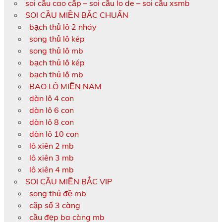
soi cầu cao cấp – soi cầu lo de – soi cầu xsmb
SOI CẦU MIỀN BẮC CHUẨN
bạch thủ lô 2 nháy
song thủ lô kép
song thủ lô mb
bạch thủ lô kép
bạch thủ lô mb
BAO LÔ MIỀN NAM
dàn lô 4 con
dàn lô 6 con
dàn lô 8 con
dàn lô 10 con
lô xiên 2 mb
lô xiên 3 mb
lô xiên 4 mb
SOI CẦU MIỀN BẮC VIP
song thủ đề mb
cặp số 3 càng
cầu đẹp ba càng mb