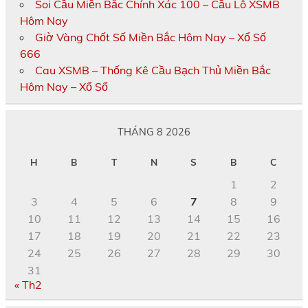
Soi Cầu Miền Bắc Chính Xác 100 – Cầu Lô XSMB
Hôm Nay
Giờ Vàng Chốt Số Miền Bắc Hôm Nay – Xổ Số
666
Cau XSMB – Thống Kê Cầu Bạch Thủ Miền Bắc
Hôm Nay – Xổ Số
THÁNG 8 2026
H
B
T
N
S
B
C
1
2
3
4
5
6
7
8
9
10
11
12
13
14
15
16
17
18
19
20
21
22
23
24
25
26
27
28
29
30
31
« Th2