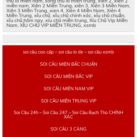
thủ lô miền nam, song thu lo mien trung, xien 2, xiên 2
miền nam, Xiên 2 Miền Trung, xiên 3, Xiên 3 Miền Nam,
Xiên 3 Miền Trung, xien 4, Xiên 4 Miền Nam, Xiên 4
Miền Trung, xỉu chủ, xỉu chủ chính xác, xỉu chủ chuẩn,
xỉu chủ hôm nay, xíu chủ miền trung, Xíu Chủ Vip Miền
Nam, XỈU CHỦ VIP MIỀN TRUNG, xsmb
soi cầu cao cấp – soi cầu lo de – soi cầu xsmb
SOI CẦU MIỀN BẮC CHUẨN
SOI CẦU MIỀN BẮC VIP
SOI CẦU MIỀN NAM VIP
SOI CẦU MIỀN TRUNG VIP
Soi Cầu 24h – Soi Cầu 247 – Soi Cầu Bạch Thủ CHÍNH
XÁC
SOI CẦU 3 CÀNG