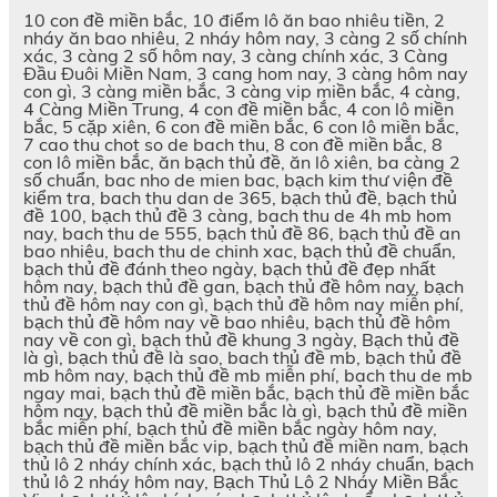
10 con đề miền bắc, 10 điểm lô ăn bao nhiêu tiền, 2
nháy ăn bao nhiêu, 2 nháy hôm nay, 3 càng 2 số chính
xác, 3 càng 2 số hôm nay, 3 càng chính xác, 3 Càng
Đầu Đuôi Miền Nam, 3 cang hom nay, 3 càng hôm nay
con gì, 3 càng miền bắc, 3 càng vip miền bắc, 4 càng,
4 Càng Miền Trung, 4 con đề miền bắc, 4 con lô miền
bắc, 5 cặp xiên, 6 con đề miền bắc, 6 con lô miền bắc,
7 cao thu chot so de bach thu, 8 con đề miền bắc, 8
con lô miền bắc, ăn bạch thủ đề, ăn lô xiên, ba càng 2
số chuẩn, bac nho de mien bac, bạch kim thư viện đề
kiểm tra, bach thu dan de 365, bạch thủ đề, bạch thủ
đề 100, bạch thủ đề 3 càng, bach thu de 4h mb hom
nay, bach thu de 555, bạch thủ đề 86, bạch thủ đề an
bao nhiêu, bach thu de chinh xac, bạch thủ đề chuẩn,
bạch thủ đề đánh theo ngày, bạch thủ đề đẹp nhất
hôm nay, bạch thủ đề gan, bạch thủ đề hôm nay, bạch
thủ đề hôm nay con gì, bạch thủ đề hôm nay miễn phí,
bạch thủ đề hôm nay về bao nhiêu, bạch thủ đề hôm
nay về con gì, bạch thủ đề khung 3 ngày, Bạch thủ đề
là gì, bạch thủ đề là sao, bach thủ đề mb, bạch thủ đề
mb hôm nay, bạch thủ đề mb miễn phí, bach thu de mb
ngay mai, bạch thủ đề miền bắc, bạch thủ đề miền bắc
hôm nay, bạch thủ đề miền bắc là gì, bạch thủ đề miền
bắc miễn phí, bạch thủ đề miền bắc ngày hôm nay,
bạch thủ đề miền bắc vip, bạch thủ đề miền nam, bạch
thủ lô 2 nháy chính xác, bạch thủ lô 2 nháy chuẩn, bạch
thủ lô 2 nháy hôm nay, Bạch Thủ Lô 2 Nháy Miền Bắc