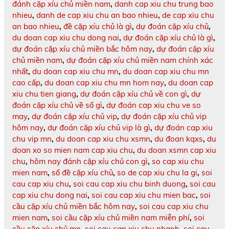
đánh cặp xíu chủ miền nam
,
danh cap xiu chu trung bao
nhieu
,
danh de cap xiu chu an bao nhieu
,
de cap xiu chu
an bao nhieu
,
đề cặp xíu chủ là gì
,
dự đoán cặp xíu chủ
,
du doan cap xiu chu dong nai
,
dự đoán cặp xíu chủ là gì
,
dự đoán cặp xíu chủ miền bắc hôm nay
,
dự đoán cặp xíu
chủ miền nam
,
dự đoán cặp xíu chủ miền nam chính xác
nhất
,
du doan cap xiu chu mn
,
du doan cap xiu chu mn
cao cấp
,
du doan cap xiu chu mn hom nay
,
du doan cap
xiu chu tien giang
,
dự đoán cặp xíu chủ về con gì
,
dự
đoán cặp xíu chủ về số gì
,
dự đoán cap xiu chu ve so
may
,
dự đoán cặp xíu chủ vip
,
dự đoán cặp xíu chủ vip
hôm nay
,
dự đoán cặp xíu chủ vip là gì
,
dự đoán cap xiu
chu vip mn
,
du doan cap xiu chu xsmn
,
du đoan kqxs
,
du
doan xo so mien nam cap xiu chu
,
du doan xsmn cap xiu
chu
,
hôm nay đánh cặp xíu chủ con gì
,
so cap xiu chu
mien nam
,
số đề cặp xíu chủ
,
so de cap xiu chu la gi
,
soi
cau cap xiu chu
,
soi cau cap xiu chu binh duong
,
soi cau
cap xiu chu dong nai
,
soi cau cap xiu chu mien bac
,
soi
cầu cặp xíu chủ miền bắc hôm nay
,
soi cau cap xiu chu
mien nam
,
soi cầu cặp xíu chủ miền nam miễn phí
,
soi
cầu cặp xíu chủ mn
,
soi cau cap xiu chu nhanh
,
soi cau