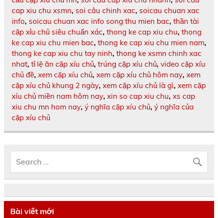
cap xiu chu xsmn
,
soi câu chinh xac
,
soicau chuan xac
info
,
soicau chuan xac info song thu mien bac
,
thần tài
cặp xỉu chủ siêu chuẩn xác
,
thong ke cap xiu chu
,
thong
ke cap xiu chu mien bac
,
thong ke cap xiu chu mien nam
,
thong ke cap xiu chu tay ninh
,
thong ke xsmn chinh xac
nhat
,
tỉ lệ ăn cặp xíu chủ
,
trúng cặp xíu chủ
,
video cặp xíu
chủ đề
,
xem cặp xíu chủ
,
xem cặp xíu chủ hôm nay
,
xem
cặp xíu chủ khung 2 ngày
,
xem cặp xíu chủ là gì
,
xem cặp
xíu chủ miền nam hôm nay
,
xin so cap xiu chu
,
xs cap
xiu chu mn hom nay
,
ý nghĩa cặp xíu chủ
,
ý nghĩa của
cặp xíu chủ
Bài viết mới