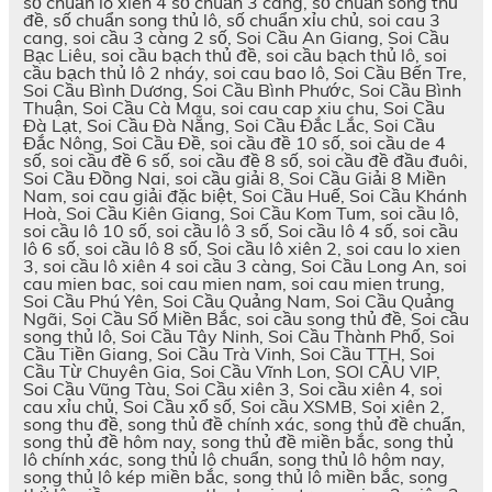
số chuẩn lô xiên 4 số chuẩn 3 càng, số chuẩn song thủ
đề, số chuẩn song thủ lô, số chuẩn xỉu chủ, soi cau 3
cang, soi cầu 3 càng 2 số, Soi Cầu An Giang, Soi Cầu
Bạc Liêu, soi cầu bạch thủ đề, soi cầu bạch thủ lô, soi
cầu bạch thủ lô 2 nháy, soi cau bao lô, Soi Cầu Bến Tre,
Soi Cầu Bình Dương, Soi Cầu Bình Phước, Soi Cầu Bình
Thuận, Soi Cầu Cà Mau, soi cau cap xiu chu, Soi Cầu
Đà Lạt, Soi Cầu Đà Nẵng, Soi Cầu Đắc Lắc, Soi Cầu
Đắc Nông, Soi Cầu Đề, soi cầu đề 10 số, soi cầu de 4
số, soi cầu đề 6 số, soi cầu đề 8 số, soi cầu đề đầu đuôi,
Soi Cầu Đồng Nai, soi cầu giải 8, Soi Cầu Giải 8 Miền
Nam, soi cau giải đặc biệt, Soi Cầu Huế, Soi Cầu Khánh
Hoà, Soi Cầu Kiên Giang, Soi Cầu Kom Tum, soi cầu lô,
soi cầu lô 10 số, soi cầu lô 3 số, Soi cầu lô 4 số, soi cầu
lô 6 số, soi cầu lô 8 số, Soi cầu lô xiên 2, soi cau lo xien
3, soi cầu lô xiên 4 soi cầu 3 càng, Soi Cầu Long An, soi
cau mien bac, soi cau mien nam, soi cau mien trung,
Soi Cầu Phú Yên, Soi Cầu Quảng Nam, Soi Cầu Quảng
Ngãi, Soi Cầu Số Miền Bắc, soi cầu song thủ đề, Soi cầu
song thủ lô, Soi Cầu Tây Ninh, Soi Cầu Thành Phố, Soi
Cầu Tiền Giang, Soi Cầu Trà Vinh, Soi Cầu TTH, Soi
Cầu Từ Chuyên Gia, Soi Cầu Vĩnh Lon, SOI CẦU VIP,
Soi Cầu Vũng Tàu, Soi Cầu xiên 3, Soi cầu xiên 4, soi
cau xỉu chủ, Soi Cầu xổ số, Soi cầu XSMB, Soi xiên 2,
song thu đề, song thủ đề chính xác, song thủ đề chuẩn,
song thủ đề hôm nay, song thủ đề miền bắc, song thủ
lô chính xác, song thủ lô chuẩn, song thủ lô hôm nay,
song thủ lô kép miền bắc, song thủ lô miền bắc, song