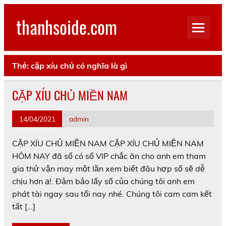
Skip
to
thanhsoide.com
content
Thẻ:
cặp xíu chủ có nghĩa là gì
CẶP XÍU CHỦ MIỀN NAM
14/04/2021
admin
CẶP XÍU CHỦ MIỀN NAM CẶP XÍU CHỦ MIỀN NAM
HÔM NAY đã số có số VIP chắc ăn cho anh em tham
gia thử vận may một lần xem biết đâu hợp số sẽ dễ
chịu hơn ạ!. Đảm bảo lấy số của chúng tôi anh em
phát tài ngay sau tối nay nhé. Chúng tôi cam cam kết
tất […]