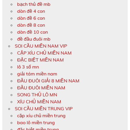
bạch thủ đề mb
dàn đề 4 con
dàn đề 6 con
dàn đề 8 con
dàn đề 10 con
đề đầu đuôi mb
SOI CẦU MIỀN NAM VIP
CẶP XÍU CHỦ MIỀN NAM
ĐẶC BIỆT MIỀN NAM
lô 3 số mn
giải tám miền nam
ĐẦU ĐUÔI GIẢI 8 MIỀN NAM
ĐẦU ĐUÔI MIỀN NAM
SONG THỦ LÔ MN
XÍU CHỦ MIỀN NAM
SOI CẦU MIỀN TRUNG VIP
cặp xíu chủ miền trung
bao lô miền trung
đặc biệt miền trung