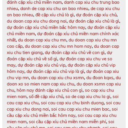
đánh cặp xíu chủ miền nam
,
danh cap xiu chu trung bao
nhieu
,
danh de cap xiu chu an bao nhieu
,
de cap xiu chu
an bao nhieu
,
đề cặp xíu chủ là gì
,
dự đoán cặp xíu chủ
,
du doan cap xiu chu dong nai
,
dự đoán cặp xíu chủ là gì
,
dự đoán cặp xíu chủ miền bắc hôm nay
,
dự đoán cặp xíu
chủ miền nam
,
dự đoán cặp xíu chủ miền nam chính xác
nhất
,
du doan cap xiu chu mn
,
du doan cap xiu chu mn
cao cấp
,
du doan cap xiu chu mn hom nay
,
du doan cap
xiu chu tien giang
,
dự đoán cặp xíu chủ về con gì
,
dự
đoán cặp xíu chủ về số gì
,
dự đoán cap xiu chu ve so
may
,
dự đoán cặp xíu chủ vip
,
dự đoán cặp xíu chủ vip
hôm nay
,
dự đoán cặp xíu chủ vip là gì
,
dự đoán cap xiu
chu vip mn
,
du doan cap xiu chu xsmn
,
du đoan kqxs
,
du
doan xo so mien nam cap xiu chu
,
du doan xsmn cap xiu
chu
,
hôm nay đánh cặp xíu chủ con gì
,
so cap xiu chu
mien nam
,
số đề cặp xíu chủ
,
so de cap xiu chu la gi
,
soi
cau cap xiu chu
,
soi cau cap xiu chu binh duong
,
soi cau
cap xiu chu dong nai
,
soi cau cap xiu chu mien bac
,
soi
cầu cặp xíu chủ miền bắc hôm nay
,
soi cau cap xiu chu
mien nam
,
soi cầu cặp xíu chủ miền nam miễn phí
,
soi
cầu cặp xíu chủ mn
,
soi cau cap xiu chu nhanh
,
soi cau