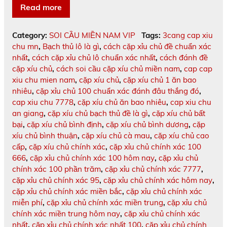
Read more
Category:
SOI CẦU MIỀN NAM VIP
Tags:
3cang cap xiu
chu mn
,
Bạch thủ lô là gì
,
cách cặp xỉu chủ đề chuẩn xác
nhất
,
cách cặp xỉu chủ lô chuẩn xác nhất
,
cách đánh đề
cặp xíu chủ
,
cách soi cầu cặp xíu chủ miền nam
,
cap cap
xiu chu mien nam
,
cặp xíu chủ
,
cặp xíu chủ 1 ăn bao
nhiêu
,
cặp xỉu chủ 100 chuẩn xác đánh đâu thắng đó
,
cap xiu chu 7778
,
cặp xíu chủ ăn bao nhiêu
,
cap xiu chu
an giang
,
cặp xíu chủ bạch thủ đề là gì
,
cặp xíu chủ bất
bại
,
cặp xíu chủ bình định
,
cặp xíu chủ bình dương
,
cặp
xíu chủ bình thuận
,
cặp xíu chủ cà mau
,
cặp xíu chủ cao
cấp
,
cặp xíu chủ chính xác
,
cặp xỉu chủ chính xác 100
666
,
cặp xỉu chủ chính xác 100 hôm nay
,
cặp xỉu chủ
chính xác 100 phần trăm
,
cặp xỉu chủ chính xác 7777
,
cặp xỉu chủ chính xác 95
,
cặp xỉu chủ chính xác hôm nay
,
cặp xỉu chủ chính xác miền bắc
,
cặp xỉu chủ chính xác
miễn phí
,
cặp xỉu chủ chính xác miền trung
,
cặp xỉu chủ
chính xác miền trung hôm nay
,
cặp xỉu chủ chính xác
nhất
,
cặp xỉu chủ chính xác nhất 100
,
cặp xỉu chủ chính