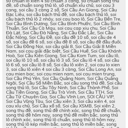
số chuẩn lô xiên 4 số chuẩn 3 càng, số chuẩn song thủ
đề, số chuẩn song thủ lô, số chuẩn xỉu chủ, soi cau 3
cang, soi cầu 3 càng 2 số, Soi Cầu An Giang, Soi Cầu
Bạc Liêu, soi cầu bạch thủ đề, soi cầu bạch thủ lô, soi
cầu bạch thủ lô 2 nháy, soi cau bao lô, Soi Cầu Bến Tre,
Soi Cầu Bình Dương, Soi Cầu Bình Phước, Soi Cầu Bình
Thuận, Soi Cầu Cà Mau, soi cau cap xiu chu, Soi Cầu
Đà Lạt, Soi Cầu Đà Nẵng, Soi Cầu Đắc Lắc, Soi Cầu
Đắc Nông, Soi Cầu Đề, soi cầu đề 10 số, soi cầu de 4
số, soi cầu đề 6 số, soi cầu đề 8 số, soi cầu đề đầu đuôi,
Soi Cầu Đồng Nai, soi cầu giải 8, Soi Cầu Giải 8 Miền
Nam, soi cau giải đặc biệt, Soi Cầu Huế, Soi Cầu Khánh
Hoà, Soi Cầu Kiên Giang, Soi Cầu Kom Tum, soi cầu lô,
soi cầu lô 10 số, soi cầu lô 3 số, Soi cầu lô 4 số, soi cầu
lô 6 số, soi cầu lô 8 số, Soi cầu lô xiên 2, soi cau lo xien
3, soi cầu lô xiên 4 soi cầu 3 càng, Soi Cầu Long An, soi
cau mien bac, soi cau mien nam, soi cau mien trung,
Soi Cầu Phú Yên, Soi Cầu Quảng Nam, Soi Cầu Quảng
Ngãi, Soi Cầu Số Miền Bắc, soi cầu song thủ đề, Soi cầu
song thủ lô, Soi Cầu Tây Ninh, Soi Cầu Thành Phố, Soi
Cầu Tiền Giang, Soi Cầu Trà Vinh, Soi Cầu TTH, Soi
Cầu Từ Chuyên Gia, Soi Cầu Vĩnh Lon, SOI CẦU VIP,
Soi Cầu Vũng Tàu, Soi Cầu xiên 3, Soi cầu xiên 4, soi
cau xỉu chủ, Soi Cầu xổ số, Soi cầu XSMB, Soi xiên 2,
song thu đề, song thủ đề chính xác, song thủ đề chuẩn,
song thủ đề hôm nay, song thủ đề miền bắc, song thủ
lô chính xác, song thủ lô chuẩn, song thủ lô hôm nay,
song thủ lô kép miền bắc, song thủ lô miền bắc, song