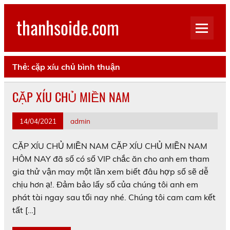
Skip
to
thanhsoide.com
content
Thẻ:
cặp xíu chủ bình thuận
CẶP XÍU CHỦ MIỀN NAM
14/04/2021
admin
CẶP XÍU CHỦ MIỀN NAM CẶP XÍU CHỦ MIỀN NAM
HÔM NAY đã số có số VIP chắc ăn cho anh em tham
gia thử vận may một lần xem biết đâu hợp số sẽ dễ
chịu hơn ạ!. Đảm bảo lấy số của chúng tôi anh em
phát tài ngay sau tối nay nhé. Chúng tôi cam cam kết
tất […]