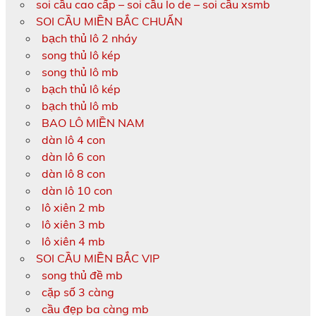
soi cầu cao cấp – soi cầu lo de – soi cầu xsmb
SOI CẦU MIỀN BẮC CHUẨN
bạch thủ lô 2 nháy
song thủ lô kép
song thủ lô mb
bạch thủ lô kép
bạch thủ lô mb
BAO LÔ MIỀN NAM
dàn lô 4 con
dàn lô 6 con
dàn lô 8 con
dàn lô 10 con
lô xiên 2 mb
lô xiên 3 mb
lô xiên 4 mb
SOI CẦU MIỀN BẮC VIP
song thủ đề mb
cặp số 3 càng
cầu đẹp ba càng mb