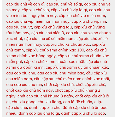
cặp xíu chủ về con gì
,
cặp xíu chủ về số gì
,
cap xiu chu ve
so may
,
cặp xíu chủ vip
,
cặp xíu chủ vip là gì
,
cap xiu chu
vip mien bac ngay hom nay
,
cặp xíu chủ vip miền nam
,
cặp xíu chủ vip miền nam hôm nay
,
cap xiu chu vip mn
,
cap xiu chu vt
,
cặp xíu chủ vũng tàu
,
cặp xíu chủ vũng
tàu hôm nay
,
cặp xíu chủ xiên 3
,
cap xiu chu xo so chuan
xac nhat
,
cặp xíu chủ xổ số miền nam
,
cặp xíu chủ xổ số
miền nam hôm nay
,
cap xiu chu xs chuan xac
,
cặp xíu
chủ xsmn
,
cặp xỉu chủ xsmn chính xác 100
,
cặp xỉu chủ
xsmn chính xác hàng ngày
,
cặp xỉu chủ xsmn chuẩn xác
miễn phí
,
cặp xỉu chủ xsmn chuẩn xác nhất
,
cặp xỉu chủ
xsmn dự đoán xsmn
,
cặp xỉu chủ xsmn uy tín chuẩn xác
,
cau cap xiu chu
,
cau cap xiu chu mien bac
,
cầu cặp xíu
chủ miền nam
,
cầu cặp xíu chủ miền nam chính xác nhất
,
cau cap xiu chu mn
,
chơi cặp xíu chủ
,
chốt cặp xíu chủ
,
chốt cặp xíu chủ hôm nay
,
chốt cặp xíu chủ khung 2
ngày
,
chốt cặp xíu chủ khung 3 ngày
,
chốt cặp xíu chủ là
gì
,
chu xiu gong
,
chu xiu liang
,
con lô đề chuẩn
,
cược
cặp xíu chủ
,
danh cap xiu chu
,
đánh cặp xíu chủ ăn bao
nhiêu
,
danh cap xiu chu la gi
,
danh cap xiu chu la sao
,