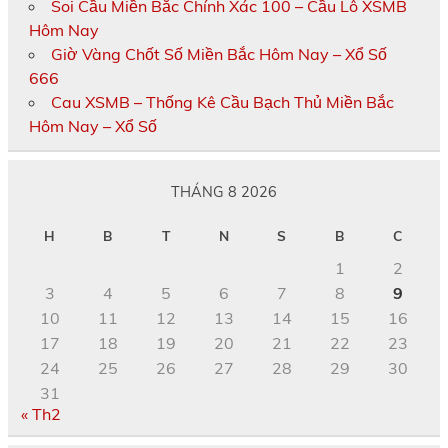
Soi Cầu Miền Bắc Chính Xác 100 – Cầu Lô XSMB
Hôm Nay
Giờ Vàng Chốt Số Miền Bắc Hôm Nay – Xổ Số
666
Cau XSMB – Thống Kê Cầu Bạch Thủ Miền Bắc
Hôm Nay – Xổ Số
THÁNG 8 2026
H
B
T
N
S
B
C
1
2
3
4
5
6
7
8
9
10
11
12
13
14
15
16
17
18
19
20
21
22
23
24
25
26
27
28
29
30
31
« Th2