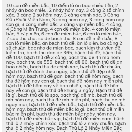
10 con đề miền bắc, 10 điểm lô ăn bao nhiêu tiền, 2
nháy ăn bao nhiêu, 2 nháy hôm nay, 3 càng 2 số chính
xác, 3 càng 2 số hôm nay, 3 càng chính xác, 3 Càng
Đầu Đuôi Miền Nam, 3 cang hom nay, 3 càng hôm nay
con gì, 3 càng miền bắc, 3 càng vip miền bắc, 4 càng,
4 Càng Miền Trung, 4 con đề miền bắc, 4 con lô miền
bắc, 5 cặp xiên, 6 con đề miền bắc, 6 con lô miền bắc,
7 cao thu chot so de bach thu, 8 con đề miền bắc, 8
con lô miền bắc, ăn bạch thủ đề, ăn lô xiên, ba càng 2
số chuẩn, bac nho de mien bac, bạch kim thư viện đề
kiểm tra, bach thu dan de 365, bạch thủ đề, bạch thủ
đề 100, bạch thủ đề 3 càng, bach thu de 4h mb hom
nay, bach thu de 555, bạch thủ đề 86, bạch thủ đề an
bao nhiêu, bach thu de chinh xac, bạch thủ đề chuẩn,
bạch thủ đề đánh theo ngày, bạch thủ đề đẹp nhất
hôm nay, bạch thủ đề gan, bạch thủ đề hôm nay, bạch
thủ đề hôm nay con gì, bạch thủ đề hôm nay miễn phí,
bạch thủ đề hôm nay về bao nhiêu, bạch thủ đề hôm
nay về con gì, bạch thủ đề khung 3 ngày, Bạch thủ đề
là gì, bạch thủ đề là sao, bach thủ đề mb, bạch thủ đề
mb hôm nay, bạch thủ đề mb miễn phí, bach thu de mb
ngay mai, bạch thủ đề miền bắc, bạch thủ đề miền bắc
hôm nay, bạch thủ đề miền bắc là gì, bạch thủ đề miền
bắc miễn phí, bạch thủ đề miền bắc ngày hôm nay,
bạch thủ đề miền bắc vip, bạch thủ đề miền nam, bạch
thủ lô 2 nháy chính xác, bạch thủ lô 2 nháy chuẩn, bạch
thủ lô 2 nháy hôm nay, Bạch Thủ Lô 2 Nháy Miền Bắc