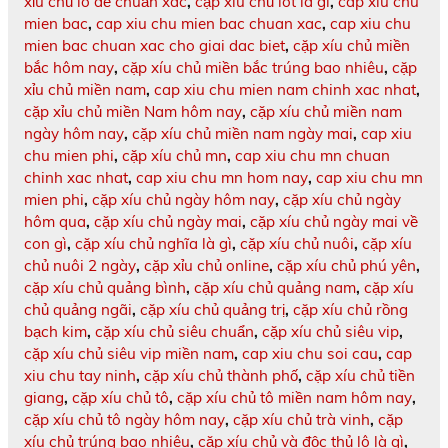
xỉu chủ lô đề chuẩn xác
,
cặp xíu chủ lót là gì
,
cap xiu chu
mien bac
,
cap xiu chu mien bac chuan xac
,
cap xiu chu
mien bac chuan xac cho giai dac biet
,
cặp xíu chủ miền
bắc hôm nay
,
cặp xíu chủ miền bắc trúng bao nhiêu
,
cặp
xỉu chủ miền nam
,
cap xiu chu mien nam chinh xac nhat
,
cặp xỉu chủ miền Nam hôm nay
,
cặp xíu chủ miền nam
ngày hôm nay
,
cặp xíu chủ miền nam ngày mai
,
cap xiu
chu mien phi
,
cặp xíu chủ mn
,
cap xiu chu mn chuan
chinh xac nhat
,
cap xiu chu mn hom nay
,
cap xiu chu mn
mien phi
,
cặp xíu chủ ngày hôm nay
,
cặp xíu chủ ngày
hôm qua
,
cặp xíu chủ ngày mai
,
cặp xíu chủ ngày mai về
con gì
,
cặp xíu chủ nghĩa là gì
,
cặp xíu chủ nuôi
,
cặp xíu
chủ nuôi 2 ngày
,
cặp xỉu chủ online
,
cặp xíu chủ phú yên
,
cặp xíu chủ quảng bình
,
cặp xíu chủ quảng nam
,
cặp xíu
chủ quảng ngãi
,
cặp xíu chủ quảng trị
,
cặp xíu chủ rồng
bạch kim
,
cặp xíu chủ siêu chuẩn
,
cặp xíu chủ siêu vip
,
cặp xíu chủ siêu vip miền nam
,
cap xiu chu soi cau
,
cap
xiu chu tay ninh
,
cặp xíu chủ thành phố
,
cặp xíu chủ tiền
giang
,
cặp xíu chủ tô
,
cặp xíu chủ tô miền nam hôm nay
,
cặp xíu chủ tô ngày hôm nay
,
cặp xíu chủ trà vinh
,
cặp
xíu chủ trúng bao nhiêu
,
cặp xíu chủ và độc thủ lô là gì
,