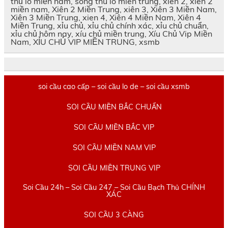
thủ lô miền nam, song thu lo mien trung, xien 2, xiên 2
miền nam, Xiên 2 Miền Trung, xiên 3, Xiên 3 Miền Nam,
Xiên 3 Miền Trung, xien 4, Xiên 4 Miền Nam, Xiên 4
Miền Trung, xỉu chủ, xỉu chủ chính xác, xỉu chủ chuẩn,
xỉu chủ hôm nay, xíu chủ miền trung, Xíu Chủ Vip Miền
Nam, XỈU CHỦ VIP MIỀN TRUNG, xsmb
soi cầu cao cấp – soi cầu lo de – soi cầu xsmb
SOI CẦU MIỀN BẮC CHUẨN
SOI CẦU MIỀN BẮC VIP
SOI CẦU MIỀN NAM VIP
SOI CẦU MIỀN TRUNG VIP
Soi Cầu 24h – Soi Cầu 247 – Soi Cầu Bạch Thủ CHÍNH
XÁC
SOI CẦU 3 CÀNG