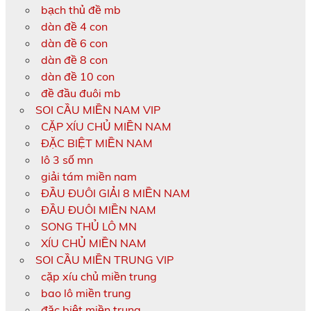
bạch thủ đề mb
dàn đề 4 con
dàn đề 6 con
dàn đề 8 con
dàn đề 10 con
đề đầu đuôi mb
SOI CẦU MIỀN NAM VIP
CẶP XÍU CHỦ MIỀN NAM
ĐẶC BIỆT MIỀN NAM
lô 3 số mn
giải tám miền nam
ĐẦU ĐUÔI GIẢI 8 MIỀN NAM
ĐẦU ĐUÔI MIỀN NAM
SONG THỦ LÔ MN
XÍU CHỦ MIỀN NAM
SOI CẦU MIỀN TRUNG VIP
cặp xíu chủ miền trung
bao lô miền trung
đặc biệt miền trung