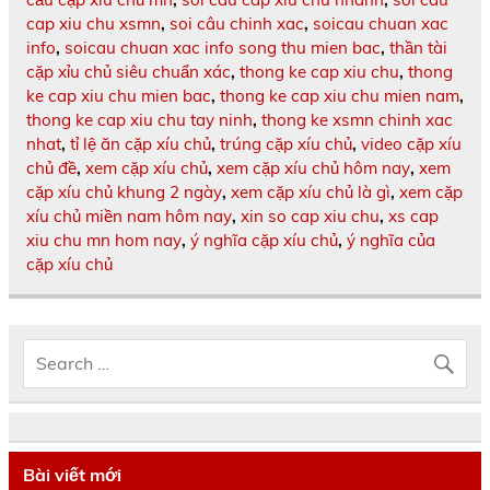
cap xiu chu xsmn
,
soi câu chinh xac
,
soicau chuan xac
info
,
soicau chuan xac info song thu mien bac
,
thần tài
cặp xỉu chủ siêu chuẩn xác
,
thong ke cap xiu chu
,
thong
ke cap xiu chu mien bac
,
thong ke cap xiu chu mien nam
,
thong ke cap xiu chu tay ninh
,
thong ke xsmn chinh xac
nhat
,
tỉ lệ ăn cặp xíu chủ
,
trúng cặp xíu chủ
,
video cặp xíu
chủ đề
,
xem cặp xíu chủ
,
xem cặp xíu chủ hôm nay
,
xem
cặp xíu chủ khung 2 ngày
,
xem cặp xíu chủ là gì
,
xem cặp
xíu chủ miền nam hôm nay
,
xin so cap xiu chu
,
xs cap
xiu chu mn hom nay
,
ý nghĩa cặp xíu chủ
,
ý nghĩa của
cặp xíu chủ
Bài viết mới