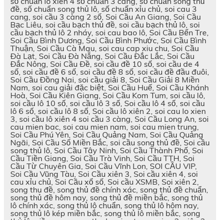
số chuẩn lô xiên 4 số chuẩn 3 càng, số chuẩn song thủ
đề, số chuẩn song thủ lô, số chuẩn xỉu chủ, soi cau 3
cang, soi cầu 3 càng 2 số, Soi Cầu An Giang, Soi Cầu
Bạc Liêu, soi cầu bạch thủ đề, soi cầu bạch thủ lô, soi
cầu bạch thủ lô 2 nháy, soi cau bao lô, Soi Cầu Bến Tre,
Soi Cầu Bình Dương, Soi Cầu Bình Phước, Soi Cầu Bình
Thuận, Soi Cầu Cà Mau, soi cau cap xiu chu, Soi Cầu
Đà Lạt, Soi Cầu Đà Nẵng, Soi Cầu Đắc Lắc, Soi Cầu
Đắc Nông, Soi Cầu Đề, soi cầu đề 10 số, soi cầu de 4
số, soi cầu đề 6 số, soi cầu đề 8 số, soi cầu đề đầu đuôi,
Soi Cầu Đồng Nai, soi cầu giải 8, Soi Cầu Giải 8 Miền
Nam, soi cau giải đặc biệt, Soi Cầu Huế, Soi Cầu Khánh
Hoà, Soi Cầu Kiên Giang, Soi Cầu Kom Tum, soi cầu lô,
soi cầu lô 10 số, soi cầu lô 3 số, Soi cầu lô 4 số, soi cầu
lô 6 số, soi cầu lô 8 số, Soi cầu lô xiên 2, soi cau lo xien
3, soi cầu lô xiên 4 soi cầu 3 càng, Soi Cầu Long An, soi
cau mien bac, soi cau mien nam, soi cau mien trung,
Soi Cầu Phú Yên, Soi Cầu Quảng Nam, Soi Cầu Quảng
Ngãi, Soi Cầu Số Miền Bắc, soi cầu song thủ đề, Soi cầu
song thủ lô, Soi Cầu Tây Ninh, Soi Cầu Thành Phố, Soi
Cầu Tiền Giang, Soi Cầu Trà Vinh, Soi Cầu TTH, Soi
Cầu Từ Chuyên Gia, Soi Cầu Vĩnh Lon, SOI CẦU VIP,
Soi Cầu Vũng Tàu, Soi Cầu xiên 3, Soi cầu xiên 4, soi
cau xỉu chủ, Soi Cầu xổ số, Soi cầu XSMB, Soi xiên 2,
song thu đề, song thủ đề chính xác, song thủ đề chuẩn,
song thủ đề hôm nay, song thủ đề miền bắc, song thủ
lô chính xác, song thủ lô chuẩn, song thủ lô hôm nay,
song thủ lô kép miền bắc, song thủ lô miền bắc, song