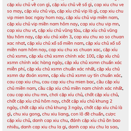
cặp xíu chủ về con gì
,
cặp xíu chủ về số gì
,
cap xiu chu ve
so may
,
cặp xíu chủ vip
,
cặp xíu chủ vip là gì
,
cap xiu chu
vip mien bac ngay hom nay
,
cặp xíu chủ vip miền nam
,
cặp xíu chủ vip miền nam hôm nay
,
cap xiu chu vip mn
,
cap xiu chu vt
,
cặp xíu chủ vũng tàu
,
cặp xíu chủ vũng
tàu hôm nay
,
cặp xíu chủ xiên 3
,
cap xiu chu xo so chuan
xac nhat
,
cặp xíu chủ xổ số miền nam
,
cặp xíu chủ xổ số
miền nam hôm nay
,
cap xiu chu xs chuan xac
,
cặp xíu
chủ xsmn
,
cặp xỉu chủ xsmn chính xác 100
,
cặp xỉu chủ
xsmn chính xác hàng ngày
,
cặp xỉu chủ xsmn chuẩn xác
miễn phí
,
cặp xỉu chủ xsmn chuẩn xác nhất
,
cặp xỉu chủ
xsmn dự đoán xsmn
,
cặp xỉu chủ xsmn uy tín chuẩn xác
,
cau cap xiu chu
,
cau cap xiu chu mien bac
,
cầu cặp xíu
chủ miền nam
,
cầu cặp xíu chủ miền nam chính xác nhất
,
cau cap xiu chu mn
,
chơi cặp xíu chủ
,
chốt cặp xíu chủ
,
chốt cặp xíu chủ hôm nay
,
chốt cặp xíu chủ khung 2
ngày
,
chốt cặp xíu chủ khung 3 ngày
,
chốt cặp xíu chủ là
gì
,
chu xiu gong
,
chu xiu liang
,
con lô đề chuẩn
,
cược
cặp xíu chủ
,
danh cap xiu chu
,
đánh cặp xíu chủ ăn bao
nhiêu
,
danh cap xiu chu la gi
,
danh cap xiu chu la sao
,