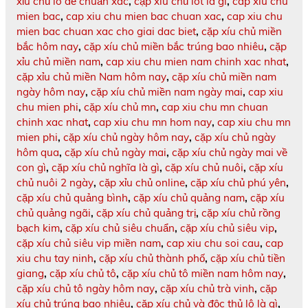
xỉu chủ lô đề chuẩn xác
,
cặp xíu chủ lót là gì
,
cap xiu chu
mien bac
,
cap xiu chu mien bac chuan xac
,
cap xiu chu
mien bac chuan xac cho giai dac biet
,
cặp xíu chủ miền
bắc hôm nay
,
cặp xíu chủ miền bắc trúng bao nhiêu
,
cặp
xỉu chủ miền nam
,
cap xiu chu mien nam chinh xac nhat
,
cặp xỉu chủ miền Nam hôm nay
,
cặp xíu chủ miền nam
ngày hôm nay
,
cặp xíu chủ miền nam ngày mai
,
cap xiu
chu mien phi
,
cặp xíu chủ mn
,
cap xiu chu mn chuan
chinh xac nhat
,
cap xiu chu mn hom nay
,
cap xiu chu mn
mien phi
,
cặp xíu chủ ngày hôm nay
,
cặp xíu chủ ngày
hôm qua
,
cặp xíu chủ ngày mai
,
cặp xíu chủ ngày mai về
con gì
,
cặp xíu chủ nghĩa là gì
,
cặp xíu chủ nuôi
,
cặp xíu
chủ nuôi 2 ngày
,
cặp xỉu chủ online
,
cặp xíu chủ phú yên
,
cặp xíu chủ quảng bình
,
cặp xíu chủ quảng nam
,
cặp xíu
chủ quảng ngãi
,
cặp xíu chủ quảng trị
,
cặp xíu chủ rồng
bạch kim
,
cặp xíu chủ siêu chuẩn
,
cặp xíu chủ siêu vip
,
cặp xíu chủ siêu vip miền nam
,
cap xiu chu soi cau
,
cap
xiu chu tay ninh
,
cặp xíu chủ thành phố
,
cặp xíu chủ tiền
giang
,
cặp xíu chủ tô
,
cặp xíu chủ tô miền nam hôm nay
,
cặp xíu chủ tô ngày hôm nay
,
cặp xíu chủ trà vinh
,
cặp
xíu chủ trúng bao nhiêu
,
cặp xíu chủ và độc thủ lô là gì
,