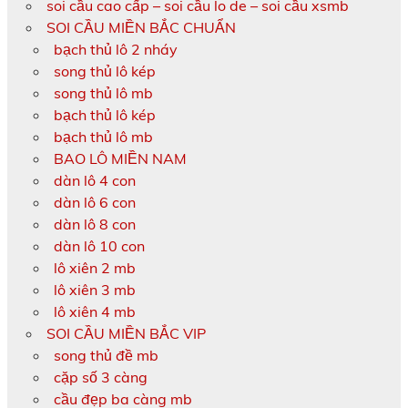
soi cầu cao cấp – soi cầu lo de – soi cầu xsmb
SOI CẦU MIỀN BẮC CHUẨN
bạch thủ lô 2 nháy
song thủ lô kép
song thủ lô mb
bạch thủ lô kép
bạch thủ lô mb
BAO LÔ MIỀN NAM
dàn lô 4 con
dàn lô 6 con
dàn lô 8 con
dàn lô 10 con
lô xiên 2 mb
lô xiên 3 mb
lô xiên 4 mb
SOI CẦU MIỀN BẮC VIP
song thủ đề mb
cặp số 3 càng
cầu đẹp ba càng mb