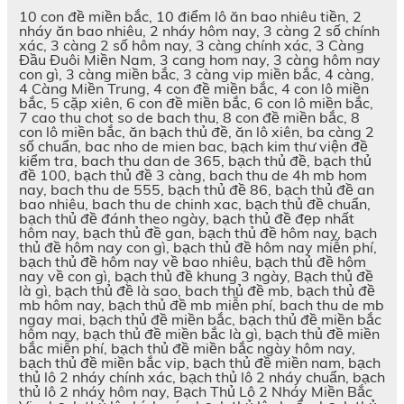
10 con đề miền bắc, 10 điểm lô ăn bao nhiêu tiền, 2
nháy ăn bao nhiêu, 2 nháy hôm nay, 3 càng 2 số chính
xác, 3 càng 2 số hôm nay, 3 càng chính xác, 3 Càng
Đầu Đuôi Miền Nam, 3 cang hom nay, 3 càng hôm nay
con gì, 3 càng miền bắc, 3 càng vip miền bắc, 4 càng,
4 Càng Miền Trung, 4 con đề miền bắc, 4 con lô miền
bắc, 5 cặp xiên, 6 con đề miền bắc, 6 con lô miền bắc,
7 cao thu chot so de bach thu, 8 con đề miền bắc, 8
con lô miền bắc, ăn bạch thủ đề, ăn lô xiên, ba càng 2
số chuẩn, bac nho de mien bac, bạch kim thư viện đề
kiểm tra, bach thu dan de 365, bạch thủ đề, bạch thủ
đề 100, bạch thủ đề 3 càng, bach thu de 4h mb hom
nay, bach thu de 555, bạch thủ đề 86, bạch thủ đề an
bao nhiêu, bach thu de chinh xac, bạch thủ đề chuẩn,
bạch thủ đề đánh theo ngày, bạch thủ đề đẹp nhất
hôm nay, bạch thủ đề gan, bạch thủ đề hôm nay, bạch
thủ đề hôm nay con gì, bạch thủ đề hôm nay miễn phí,
bạch thủ đề hôm nay về bao nhiêu, bạch thủ đề hôm
nay về con gì, bạch thủ đề khung 3 ngày, Bạch thủ đề
là gì, bạch thủ đề là sao, bach thủ đề mb, bạch thủ đề
mb hôm nay, bạch thủ đề mb miễn phí, bach thu de mb
ngay mai, bạch thủ đề miền bắc, bạch thủ đề miền bắc
hôm nay, bạch thủ đề miền bắc là gì, bạch thủ đề miền
bắc miễn phí, bạch thủ đề miền bắc ngày hôm nay,
bạch thủ đề miền bắc vip, bạch thủ đề miền nam, bạch
thủ lô 2 nháy chính xác, bạch thủ lô 2 nháy chuẩn, bạch
thủ lô 2 nháy hôm nay, Bạch Thủ Lô 2 Nháy Miền Bắc