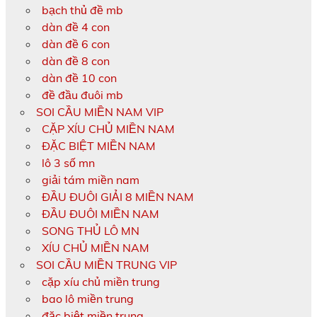
bạch thủ đề mb
dàn đề 4 con
dàn đề 6 con
dàn đề 8 con
dàn đề 10 con
đề đầu đuôi mb
SOI CẦU MIỀN NAM VIP
CẶP XÍU CHỦ MIỀN NAM
ĐẶC BIỆT MIỀN NAM
lô 3 số mn
giải tám miền nam
ĐẦU ĐUÔI GIẢI 8 MIỀN NAM
ĐẦU ĐUÔI MIỀN NAM
SONG THỦ LÔ MN
XÍU CHỦ MIỀN NAM
SOI CẦU MIỀN TRUNG VIP
cặp xíu chủ miền trung
bao lô miền trung
đặc biệt miền trung