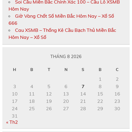
Soi Cầu Miền Bắc Chính Xác 100 – Cầu Lô XSMB
Hôm Nay
Giờ Vàng Chốt Số Miền Bắc Hôm Nay – Xổ Số
666
Cau XSMB – Thống Kê Cầu Bạch Thủ Miền Bắc
Hôm Nay – Xổ Số
THÁNG 8 2026
H
B
T
N
S
B
C
1
2
3
4
5
6
7
8
9
10
11
12
13
14
15
16
17
18
19
20
21
22
23
24
25
26
27
28
29
30
31
« Th2