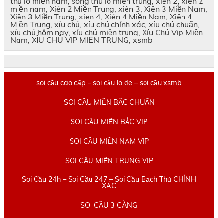
thủ lô miền nam, song thu lo mien trung, xien 2, xiên 2
miền nam, Xiên 2 Miền Trung, xiên 3, Xiên 3 Miền Nam,
Xiên 3 Miền Trung, xien 4, Xiên 4 Miền Nam, Xiên 4
Miền Trung, xỉu chủ, xỉu chủ chính xác, xỉu chủ chuẩn,
xỉu chủ hôm nay, xíu chủ miền trung, Xíu Chủ Vip Miền
Nam, XỈU CHỦ VIP MIỀN TRUNG, xsmb
soi cầu cao cấp – soi cầu lo de – soi cầu xsmb
SOI CẦU MIỀN BẮC CHUẨN
SOI CẦU MIỀN BẮC VIP
SOI CẦU MIỀN NAM VIP
SOI CẦU MIỀN TRUNG VIP
Soi Cầu 24h – Soi Cầu 247 – Soi Cầu Bạch Thủ CHÍNH
XÁC
SOI CẦU 3 CÀNG