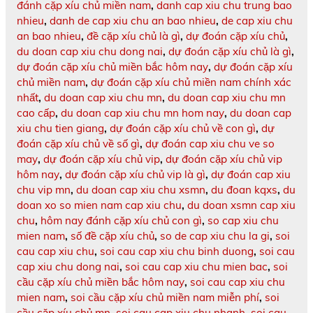
đánh cặp xíu chủ miền nam
,
danh cap xiu chu trung bao
nhieu
,
danh de cap xiu chu an bao nhieu
,
de cap xiu chu
an bao nhieu
,
đề cặp xíu chủ là gì
,
dự đoán cặp xíu chủ
,
du doan cap xiu chu dong nai
,
dự đoán cặp xíu chủ là gì
,
dự đoán cặp xíu chủ miền bắc hôm nay
,
dự đoán cặp xíu
chủ miền nam
,
dự đoán cặp xíu chủ miền nam chính xác
nhất
,
du doan cap xiu chu mn
,
du doan cap xiu chu mn
cao cấp
,
du doan cap xiu chu mn hom nay
,
du doan cap
xiu chu tien giang
,
dự đoán cặp xíu chủ về con gì
,
dự
đoán cặp xíu chủ về số gì
,
dự đoán cap xiu chu ve so
may
,
dự đoán cặp xíu chủ vip
,
dự đoán cặp xíu chủ vip
hôm nay
,
dự đoán cặp xíu chủ vip là gì
,
dự đoán cap xiu
chu vip mn
,
du doan cap xiu chu xsmn
,
du đoan kqxs
,
du
doan xo so mien nam cap xiu chu
,
du doan xsmn cap xiu
chu
,
hôm nay đánh cặp xíu chủ con gì
,
so cap xiu chu
mien nam
,
số đề cặp xíu chủ
,
so de cap xiu chu la gi
,
soi
cau cap xiu chu
,
soi cau cap xiu chu binh duong
,
soi cau
cap xiu chu dong nai
,
soi cau cap xiu chu mien bac
,
soi
cầu cặp xíu chủ miền bắc hôm nay
,
soi cau cap xiu chu
mien nam
,
soi cầu cặp xíu chủ miền nam miễn phí
,
soi
cầu cặp xíu chủ mn
,
soi cau cap xiu chu nhanh
,
soi cau