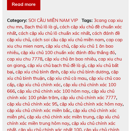
Read more
Category:
SOI CẦU MIỀN NAM VIP
Tags:
3cang cap xiu
chu mn
,
Bạch thủ lô là gì
,
cách cặp xỉu chủ đề chuẩn xác
nhất
,
cách cặp xỉu chủ lô chuẩn xác nhất
,
cách đánh đề
cặp xíu chủ
,
cách soi cầu cặp xíu chủ miền nam
,
cap cap
xiu chu mien nam
,
cặp xíu chủ
,
cặp xíu chủ 1 ăn bao
nhiêu
,
cặp xỉu chủ 100 chuẩn xác đánh đâu thắng đó
,
cap xiu chu 7778
,
cặp xíu chủ ăn bao nhiêu
,
cap xiu chu
an giang
,
cặp xíu chủ bạch thủ đề là gì
,
cặp xíu chủ bất
bại
,
cặp xíu chủ bình định
,
cặp xíu chủ bình dương
,
cặp
xíu chủ bình thuận
,
cặp xíu chủ cà mau
,
cặp xíu chủ cao
cấp
,
cặp xíu chủ chính xác
,
cặp xỉu chủ chính xác 100
666
,
cặp xỉu chủ chính xác 100 hôm nay
,
cặp xỉu chủ
chính xác 100 phần trăm
,
cặp xỉu chủ chính xác 7777
,
cặp xỉu chủ chính xác 95
,
cặp xỉu chủ chính xác hôm nay
,
cặp xỉu chủ chính xác miền bắc
,
cặp xỉu chủ chính xác
miễn phí
,
cặp xỉu chủ chính xác miền trung
,
cặp xỉu chủ
chính xác miền trung hôm nay
,
cặp xỉu chủ chính xác
nhất
,
cặp xỉu chủ chính xác nhất 100
,
cặp xỉu chủ chính