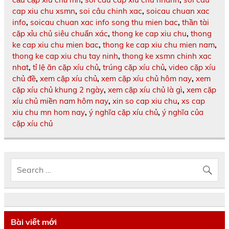
cap xiu chu xsmn
,
soi câu chinh xac
,
soicau chuan xac
info
,
soicau chuan xac info song thu mien bac
,
thần tài
cặp xỉu chủ siêu chuẩn xác
,
thong ke cap xiu chu
,
thong
ke cap xiu chu mien bac
,
thong ke cap xiu chu mien nam
,
thong ke cap xiu chu tay ninh
,
thong ke xsmn chinh xac
nhat
,
tỉ lệ ăn cặp xíu chủ
,
trúng cặp xíu chủ
,
video cặp xíu
chủ đề
,
xem cặp xíu chủ
,
xem cặp xíu chủ hôm nay
,
xem
cặp xíu chủ khung 2 ngày
,
xem cặp xíu chủ là gì
,
xem cặp
xíu chủ miền nam hôm nay
,
xin so cap xiu chu
,
xs cap
xiu chu mn hom nay
,
ý nghĩa cặp xíu chủ
,
ý nghĩa của
cặp xíu chủ
Bài viết mới