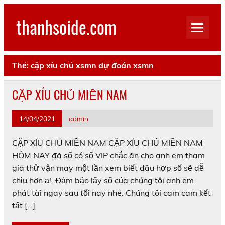
Skip
to
thanhsoide.com
content
Thẻ:
cặp xỉu chủ xsmn dự đoán xsmn
CẶP XÍU CHỦ MIỀN NAM
14/04/2021
admin
CẶP XÍU CHỦ MIỀN NAM CẶP XÍU CHỦ MIỀN NAM
HÔM NAY đã số có số VIP chắc ăn cho anh em tham
gia thử vận may một lần xem biết đâu hợp số sẽ dễ
chịu hơn ạ!. Đảm bảo lấy số của chúng tôi anh em
phát tài ngay sau tối nay nhé. Chúng tôi cam cam kết
tất […]