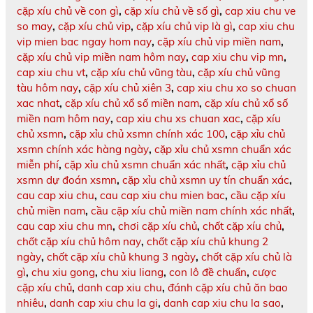
cặp xíu chủ về con gì
,
cặp xíu chủ về số gì
,
cap xiu chu ve
so may
,
cặp xíu chủ vip
,
cặp xíu chủ vip là gì
,
cap xiu chu
vip mien bac ngay hom nay
,
cặp xíu chủ vip miền nam
,
cặp xíu chủ vip miền nam hôm nay
,
cap xiu chu vip mn
,
cap xiu chu vt
,
cặp xíu chủ vũng tàu
,
cặp xíu chủ vũng
tàu hôm nay
,
cặp xíu chủ xiên 3
,
cap xiu chu xo so chuan
xac nhat
,
cặp xíu chủ xổ số miền nam
,
cặp xíu chủ xổ số
miền nam hôm nay
,
cap xiu chu xs chuan xac
,
cặp xíu
chủ xsmn
,
cặp xỉu chủ xsmn chính xác 100
,
cặp xỉu chủ
xsmn chính xác hàng ngày
,
cặp xỉu chủ xsmn chuẩn xác
miễn phí
,
cặp xỉu chủ xsmn chuẩn xác nhất
,
cặp xỉu chủ
xsmn dự đoán xsmn
,
cặp xỉu chủ xsmn uy tín chuẩn xác
,
cau cap xiu chu
,
cau cap xiu chu mien bac
,
cầu cặp xíu
chủ miền nam
,
cầu cặp xíu chủ miền nam chính xác nhất
,
cau cap xiu chu mn
,
chơi cặp xíu chủ
,
chốt cặp xíu chủ
,
chốt cặp xíu chủ hôm nay
,
chốt cặp xíu chủ khung 2
ngày
,
chốt cặp xíu chủ khung 3 ngày
,
chốt cặp xíu chủ là
gì
,
chu xiu gong
,
chu xiu liang
,
con lô đề chuẩn
,
cược
cặp xíu chủ
,
danh cap xiu chu
,
đánh cặp xíu chủ ăn bao
nhiêu
,
danh cap xiu chu la gi
,
danh cap xiu chu la sao
,