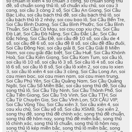
số chuẩn lô xiên 4 số chuẩn 3 càng, số chuẩn song thủ
đề, số chuẩn song thủ lô, số chuẩn xỉu chủ, soi cau 3
cang, soi cầu 3 càng 2 số, Soi Cầu An Giang, Soi Cầu
Bạc Liêu, soi cầu bạch thủ đề, soi cầu bạch thủ lô, soi
cầu bạch thủ lô 2 nháy, soi cau bao lô, Soi Cầu Bến Tre,
Soi Cầu Bình Dương, Soi Cầu Bình Phước, Soi Cầu Bình
Thuận, Soi Cầu Cà Mau, soi cau cap xiu chu, Soi Cầu
Đà Lạt, Soi Cầu Đà Nẵng, Soi Cầu Đắc Lắc, Soi Cầu
Đắc Nông, Soi Cầu Đề, soi cầu đề 10 số, soi cầu de 4
số, soi cầu đề 6 số, soi cầu đề 8 số, soi cầu đề đầu đuôi,
Soi Cầu Đồng Nai, soi cầu giải 8, Soi Cầu Giải 8 Miền
Nam, soi cau giải đặc biệt, Soi Cầu Huế, Soi Cầu Khánh
Hoà, Soi Cầu Kiên Giang, Soi Cầu Kom Tum, soi cầu lô,
soi cầu lô 10 số, soi cầu lô 3 số, Soi cầu lô 4 số, soi cầu
lô 6 số, soi cầu lô 8 số, Soi cầu lô xiên 2, soi cau lo xien
3, soi cầu lô xiên 4 soi cầu 3 càng, Soi Cầu Long An, soi
cau mien bac, soi cau mien nam, soi cau mien trung,
Soi Cầu Phú Yên, Soi Cầu Quảng Nam, Soi Cầu Quảng
Ngãi, Soi Cầu Số Miền Bắc, soi cầu song thủ đề, Soi cầu
song thủ lô, Soi Cầu Tây Ninh, Soi Cầu Thành Phố, Soi
Cầu Tiền Giang, Soi Cầu Trà Vinh, Soi Cầu TTH, Soi
Cầu Từ Chuyên Gia, Soi Cầu Vĩnh Lon, SOI CẦU VIP,
Soi Cầu Vũng Tàu, Soi Cầu xiên 3, Soi cầu xiên 4, soi
cau xỉu chủ, Soi Cầu xổ số, Soi cầu XSMB, Soi xiên 2,
song thu đề, song thủ đề chính xác, song thủ đề chuẩn,
song thủ đề hôm nay, song thủ đề miền bắc, song thủ
lô chính xác, song thủ lô chuẩn, song thủ lô hôm nay,
song thủ lô kép miền bắc, song thủ lô miền bắc, song