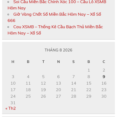
Soi Cầu Miền Bắc Chính Xác 100 – Cầu Lô XSMB
Hôm Nay
Giờ Vàng Chốt Số Miền Bắc Hôm Nay – Xổ Số
666
Cau XSMB – Thống Kê Cầu Bạch Thủ Miền Bắc
Hôm Nay – Xổ Số
THÁNG 8 2026
H
B
T
N
S
B
C
1
2
3
4
5
6
7
8
9
10
11
12
13
14
15
16
17
18
19
20
21
22
23
24
25
26
27
28
29
30
31
« Th2