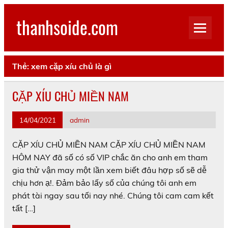
Skip
to
thanhsoide.com
content
Thẻ:
xem cặp xíu chủ là gì
CẶP XÍU CHỦ MIỀN NAM
14/04/2021
admin
CẶP XÍU CHỦ MIỀN NAM CẶP XÍU CHỦ MIỀN NAM
HÔM NAY đã số có số VIP chắc ăn cho anh em tham
gia thử vận may một lần xem biết đâu hợp số sẽ dễ
chịu hơn ạ!. Đảm bảo lấy số của chúng tôi anh em
phát tài ngay sau tối nay nhé. Chúng tôi cam cam kết
tất […]