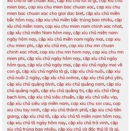
xỉu chủ lô đề chuẩn xác
,
cặp xíu chủ lót là gì
,
cap xiu chu
mien bac
,
cap xiu chu mien bac chuan xac
,
cap xiu chu
mien bac chuan xac cho giai dac biet
,
cặp xíu chủ miền
bắc hôm nay
,
cặp xíu chủ miền bắc trúng bao nhiêu
,
cặp
xỉu chủ miền nam
,
cap xiu chu mien nam chinh xac nhat
,
cặp xỉu chủ miền Nam hôm nay
,
cặp xíu chủ miền nam
ngày hôm nay
,
cặp xíu chủ miền nam ngày mai
,
cap xiu
chu mien phi
,
cặp xíu chủ mn
,
cap xiu chu mn chuan
chinh xac nhat
,
cap xiu chu mn hom nay
,
cap xiu chu mn
mien phi
,
cặp xíu chủ ngày hôm nay
,
cặp xíu chủ ngày
hôm qua
,
cặp xíu chủ ngày mai
,
cặp xíu chủ ngày mai về
con gì
,
cặp xíu chủ nghĩa là gì
,
cặp xíu chủ nuôi
,
cặp xíu
chủ nuôi 2 ngày
,
cặp xỉu chủ online
,
cặp xíu chủ phú yên
,
cặp xíu chủ quảng bình
,
cặp xíu chủ quảng nam
,
cặp xíu
chủ quảng ngãi
,
cặp xíu chủ quảng trị
,
cặp xíu chủ rồng
bạch kim
,
cặp xíu chủ siêu chuẩn
,
cặp xíu chủ siêu vip
,
cặp xíu chủ siêu vip miền nam
,
cap xiu chu soi cau
,
cap
xiu chu tay ninh
,
cặp xíu chủ thành phố
,
cặp xíu chủ tiền
giang
,
cặp xíu chủ tô
,
cặp xíu chủ tô miền nam hôm nay
,
cặp xíu chủ tô ngày hôm nay
,
cặp xíu chủ trà vinh
,
cặp
xíu chủ trúng bao nhiêu
,
cặp xíu chủ và độc thủ lô là gì
,