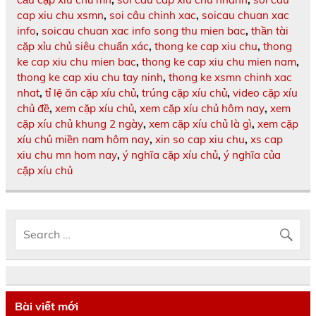
cap xiu chu xsmn
,
soi câu chinh xac
,
soicau chuan xac
info
,
soicau chuan xac info song thu mien bac
,
thần tài
cặp xỉu chủ siêu chuẩn xác
,
thong ke cap xiu chu
,
thong
ke cap xiu chu mien bac
,
thong ke cap xiu chu mien nam
,
thong ke cap xiu chu tay ninh
,
thong ke xsmn chinh xac
nhat
,
tỉ lệ ăn cặp xíu chủ
,
trúng cặp xíu chủ
,
video cặp xíu
chủ đề
,
xem cặp xíu chủ
,
xem cặp xíu chủ hôm nay
,
xem
cặp xíu chủ khung 2 ngày
,
xem cặp xíu chủ là gì
,
xem cặp
xíu chủ miền nam hôm nay
,
xin so cap xiu chu
,
xs cap
xiu chu mn hom nay
,
ý nghĩa cặp xíu chủ
,
ý nghĩa của
cặp xíu chủ
Bài viết mới