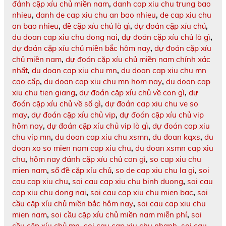
đánh cặp xíu chủ miền nam
,
danh cap xiu chu trung bao
nhieu
,
danh de cap xiu chu an bao nhieu
,
de cap xiu chu
an bao nhieu
,
đề cặp xíu chủ là gì
,
dự đoán cặp xíu chủ
,
du doan cap xiu chu dong nai
,
dự đoán cặp xíu chủ là gì
,
dự đoán cặp xíu chủ miền bắc hôm nay
,
dự đoán cặp xíu
chủ miền nam
,
dự đoán cặp xíu chủ miền nam chính xác
nhất
,
du doan cap xiu chu mn
,
du doan cap xiu chu mn
cao cấp
,
du doan cap xiu chu mn hom nay
,
du doan cap
xiu chu tien giang
,
dự đoán cặp xíu chủ về con gì
,
dự
đoán cặp xíu chủ về số gì
,
dự đoán cap xiu chu ve so
may
,
dự đoán cặp xíu chủ vip
,
dự đoán cặp xíu chủ vip
hôm nay
,
dự đoán cặp xíu chủ vip là gì
,
dự đoán cap xiu
chu vip mn
,
du doan cap xiu chu xsmn
,
du đoan kqxs
,
du
doan xo so mien nam cap xiu chu
,
du doan xsmn cap xiu
chu
,
hôm nay đánh cặp xíu chủ con gì
,
so cap xiu chu
mien nam
,
số đề cặp xíu chủ
,
so de cap xiu chu la gi
,
soi
cau cap xiu chu
,
soi cau cap xiu chu binh duong
,
soi cau
cap xiu chu dong nai
,
soi cau cap xiu chu mien bac
,
soi
cầu cặp xíu chủ miền bắc hôm nay
,
soi cau cap xiu chu
mien nam
,
soi cầu cặp xíu chủ miền nam miễn phí
,
soi
cầu cặp xíu chủ mn
,
soi cau cap xiu chu nhanh
,
soi cau