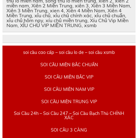
thủ lô miền nam, song thu lo mien trung, xien 2, xiên 2
miền nam, Xiên 2 Miền Trung, xiên 3, Xiên 3 Miền Nam,
Xiên 3 Miền Trung, xien 4, Xiên 4 Miền Nam, Xiên 4
Miền Trung, xỉu chủ, xỉu chủ chính xác, xỉu chủ chuẩn,
xỉu chủ hôm nay, xíu chủ miền trung, Xíu Chủ Vip Miền
Nam, XỈU CHỦ VIP MIỀN TRUNG, xsmb
soi cầu cao cấp – soi cầu lo de – soi cầu xsmb
SOI CẦU MIỀN BẮC CHUẨN
SOI CẦU MIỀN BẮC VIP
SOI CẦU MIỀN NAM VIP
SOI CẦU MIỀN TRUNG VIP
Soi Cầu 24h – Soi Cầu 247 – Soi Cầu Bạch Thủ CHÍNH
XÁC
SOI CẦU 3 CÀNG