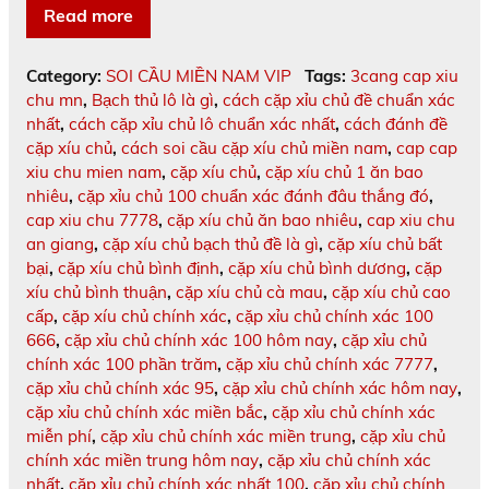
Read more
Category:
SOI CẦU MIỀN NAM VIP
Tags:
3cang cap xiu
chu mn
,
Bạch thủ lô là gì
,
cách cặp xỉu chủ đề chuẩn xác
nhất
,
cách cặp xỉu chủ lô chuẩn xác nhất
,
cách đánh đề
cặp xíu chủ
,
cách soi cầu cặp xíu chủ miền nam
,
cap cap
xiu chu mien nam
,
cặp xíu chủ
,
cặp xíu chủ 1 ăn bao
nhiêu
,
cặp xỉu chủ 100 chuẩn xác đánh đâu thắng đó
,
cap xiu chu 7778
,
cặp xíu chủ ăn bao nhiêu
,
cap xiu chu
an giang
,
cặp xíu chủ bạch thủ đề là gì
,
cặp xíu chủ bất
bại
,
cặp xíu chủ bình định
,
cặp xíu chủ bình dương
,
cặp
xíu chủ bình thuận
,
cặp xíu chủ cà mau
,
cặp xíu chủ cao
cấp
,
cặp xíu chủ chính xác
,
cặp xỉu chủ chính xác 100
666
,
cặp xỉu chủ chính xác 100 hôm nay
,
cặp xỉu chủ
chính xác 100 phần trăm
,
cặp xỉu chủ chính xác 7777
,
cặp xỉu chủ chính xác 95
,
cặp xỉu chủ chính xác hôm nay
,
cặp xỉu chủ chính xác miền bắc
,
cặp xỉu chủ chính xác
miễn phí
,
cặp xỉu chủ chính xác miền trung
,
cặp xỉu chủ
chính xác miền trung hôm nay
,
cặp xỉu chủ chính xác
nhất
,
cặp xỉu chủ chính xác nhất 100
,
cặp xỉu chủ chính