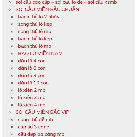
soi cầu cao cấp – soi cầu lo de – soi cầu xsmb
SOI CẦU MIỀN BẮC CHUẨN
bạch thủ lô 2 nháy
song thủ lô kép
song thủ lô mb
bạch thủ lô kép
bạch thủ lô mb
BAO LÔ MIỀN NAM
dàn lô 4 con
dàn lô 6 con
dàn lô 8 con
dàn lô 10 con
lô xiên 2 mb
lô xiên 3 mb
lô xiên 4 mb
SOI CẦU MIỀN BẮC VIP
song thủ đề mb
cặp số 3 càng
cầu đẹp ba càng mb