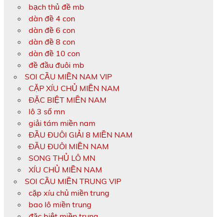
bạch thủ đề mb
dàn đề 4 con
dàn đề 6 con
dàn đề 8 con
dàn đề 10 con
đề đầu đuôi mb
SOI CẦU MIỀN NAM VIP
CẶP XÍU CHỦ MIỀN NAM
ĐẶC BIỆT MIỀN NAM
lô 3 số mn
giải tám miền nam
ĐẦU ĐUÔI GIẢI 8 MIỀN NAM
ĐẦU ĐUÔI MIỀN NAM
SONG THỦ LÔ MN
XÍU CHỦ MIỀN NAM
SOI CẦU MIỀN TRUNG VIP
cặp xíu chủ miền trung
bao lô miền trung
đặc biệt miền trung