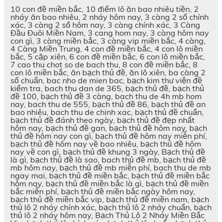
10 con đề miền bắc, 10 điểm lô ăn bao nhiêu tiền, 2
nháy ăn bao nhiêu, 2 nháy hôm nay, 3 càng 2 số chính
xác, 3 càng 2 số hôm nay, 3 càng chính xác, 3 Càng
Đầu Đuôi Miền Nam, 3 cang hom nay, 3 càng hôm nay
con gì, 3 càng miền bắc, 3 càng vip miền bắc, 4 càng,
4 Càng Miền Trung, 4 con đề miền bắc, 4 con lô miền
bắc, 5 cặp xiên, 6 con đề miền bắc, 6 con lô miền bắc,
7 cao thu chot so de bach thu, 8 con đề miền bắc, 8
con lô miền bắc, ăn bạch thủ đề, ăn lô xiên, ba càng 2
số chuẩn, bac nho de mien bac, bạch kim thư viện đề
kiểm tra, bach thu dan de 365, bạch thủ đề, bạch thủ
đề 100, bạch thủ đề 3 càng, bach thu de 4h mb hom
nay, bach thu de 555, bạch thủ đề 86, bạch thủ đề an
bao nhiêu, bach thu de chinh xac, bạch thủ đề chuẩn,
bạch thủ đề đánh theo ngày, bạch thủ đề đẹp nhất
hôm nay, bạch thủ đề gan, bạch thủ đề hôm nay, bạch
thủ đề hôm nay con gì, bạch thủ đề hôm nay miễn phí,
bạch thủ đề hôm nay về bao nhiêu, bạch thủ đề hôm
nay về con gì, bạch thủ đề khung 3 ngày, Bạch thủ đề
là gì, bạch thủ đề là sao, bach thủ đề mb, bạch thủ đề
mb hôm nay, bạch thủ đề mb miễn phí, bach thu de mb
ngay mai, bạch thủ đề miền bắc, bạch thủ đề miền bắc
hôm nay, bạch thủ đề miền bắc là gì, bạch thủ đề miền
bắc miễn phí, bạch thủ đề miền bắc ngày hôm nay,
bạch thủ đề miền bắc vip, bạch thủ đề miền nam, bạch
thủ lô 2 nháy chính xác, bạch thủ lô 2 nháy chuẩn, bạch
thủ lô 2 nháy hôm nay, Bạch Thủ Lô 2 Nháy Miền Bắc