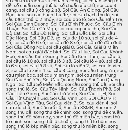
số chuẩn lô xiên 4 số chuẩn 3 càng, số chuẩn song thủ
đề, số chuẩn song thủ lô, số chuẩn xỉu chủ, soi cau 3
cang, soi cầu 3 càng 2 số, Soi Cầu An Giang, Soi Cầu
Bạc Liêu, soi cầu bạch thủ đề, soi cầu bạch thủ lô, soi
cầu bạch thủ lô 2 nháy, soi cau bao lô, Soi Cầu Bến Tre,
Soi Cầu Bình Dương, Soi Cầu Bình Phước, Soi Cầu Bình
Thuận, Soi Cầu Cà Mau, soi cau cap xiu chu, Soi Cầu
Đà Lạt, Soi Cầu Đà Nẵng, Soi Cầu Đắc Lắc, Soi Cầu
Đắc Nông, Soi Cầu Đề, soi cầu đề 10 số, soi cầu de 4
số, soi cầu đề 6 số, soi cầu đề 8 số, soi cầu đề đầu đuôi,
Soi Cầu Đồng Nai, soi cầu giải 8, Soi Cầu Giải 8 Miền
Nam, soi cau giải đặc biệt, Soi Cầu Huế, Soi Cầu Khánh
Hoà, Soi Cầu Kiên Giang, Soi Cầu Kom Tum, soi cầu lô,
soi cầu lô 10 số, soi cầu lô 3 số, Soi cầu lô 4 số, soi cầu
lô 6 số, soi cầu lô 8 số, Soi cầu lô xiên 2, soi cau lo xien
3, soi cầu lô xiên 4 soi cầu 3 càng, Soi Cầu Long An, soi
cau mien bac, soi cau mien nam, soi cau mien trung,
Soi Cầu Phú Yên, Soi Cầu Quảng Nam, Soi Cầu Quảng
Ngãi, Soi Cầu Số Miền Bắc, soi cầu song thủ đề, Soi cầu
song thủ lô, Soi Cầu Tây Ninh, Soi Cầu Thành Phố, Soi
Cầu Tiền Giang, Soi Cầu Trà Vinh, Soi Cầu TTH, Soi
Cầu Từ Chuyên Gia, Soi Cầu Vĩnh Lon, SOI CẦU VIP,
Soi Cầu Vũng Tàu, Soi Cầu xiên 3, Soi cầu xiên 4, soi
cau xỉu chủ, Soi Cầu xổ số, Soi cầu XSMB, Soi xiên 2,
song thu đề, song thủ đề chính xác, song thủ đề chuẩn,
song thủ đề hôm nay, song thủ đề miền bắc, song thủ
lô chính xác, song thủ lô chuẩn, song thủ lô hôm nay,
song thủ lô kép miền bắc, song thủ lô miền bắc, song