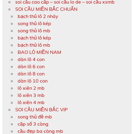
soi cầu cao cấp – soi cầu lo de – soi cầu xsmb
SOI CẦU MIỀN BẮC CHUẨN
bạch thủ lô 2 nháy
song thủ lô kép
song thủ lô mb
bạch thủ lô kép
bạch thủ lô mb
BAO LÔ MIỀN NAM
dàn lô 4 con
dàn lô 6 con
dàn lô 8 con
dàn lô 10 con
lô xiên 2 mb
lô xiên 3 mb
lô xiên 4 mb
SOI CẦU MIỀN BẮC VIP
song thủ đề mb
cặp số 3 càng
cầu đẹp ba càng mb