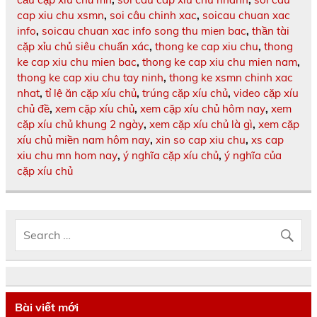
cap xiu chu xsmn
,
soi câu chinh xac
,
soicau chuan xac
info
,
soicau chuan xac info song thu mien bac
,
thần tài
cặp xỉu chủ siêu chuẩn xác
,
thong ke cap xiu chu
,
thong
ke cap xiu chu mien bac
,
thong ke cap xiu chu mien nam
,
thong ke cap xiu chu tay ninh
,
thong ke xsmn chinh xac
nhat
,
tỉ lệ ăn cặp xíu chủ
,
trúng cặp xíu chủ
,
video cặp xíu
chủ đề
,
xem cặp xíu chủ
,
xem cặp xíu chủ hôm nay
,
xem
cặp xíu chủ khung 2 ngày
,
xem cặp xíu chủ là gì
,
xem cặp
xíu chủ miền nam hôm nay
,
xin so cap xiu chu
,
xs cap
xiu chu mn hom nay
,
ý nghĩa cặp xíu chủ
,
ý nghĩa của
cặp xíu chủ
Bài viết mới