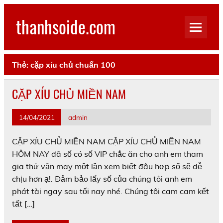
Skip
to
thanhsoide.com
content
Thẻ:
cặp xíu chủ chuẩn 100
CẶP XÍU CHỦ MIỀN NAM
14/04/2021
admin
CẶP XÍU CHỦ MIỀN NAM CẶP XÍU CHỦ MIỀN NAM
HÔM NAY đã số có số VIP chắc ăn cho anh em tham
gia thử vận may một lần xem biết đâu hợp số sẽ dễ
chịu hơn ạ!. Đảm bảo lấy số của chúng tôi anh em
phát tài ngay sau tối nay nhé. Chúng tôi cam cam kết
tất […]