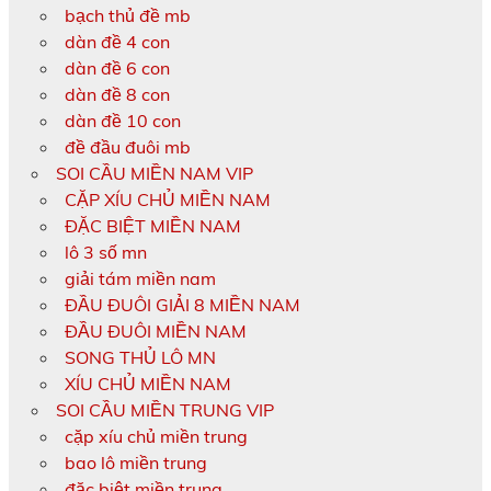
bạch thủ đề mb
dàn đề 4 con
dàn đề 6 con
dàn đề 8 con
dàn đề 10 con
đề đầu đuôi mb
SOI CẦU MIỀN NAM VIP
CẶP XÍU CHỦ MIỀN NAM
ĐẶC BIỆT MIỀN NAM
lô 3 số mn
giải tám miền nam
ĐẦU ĐUÔI GIẢI 8 MIỀN NAM
ĐẦU ĐUÔI MIỀN NAM
SONG THỦ LÔ MN
XÍU CHỦ MIỀN NAM
SOI CẦU MIỀN TRUNG VIP
cặp xíu chủ miền trung
bao lô miền trung
đặc biệt miền trung