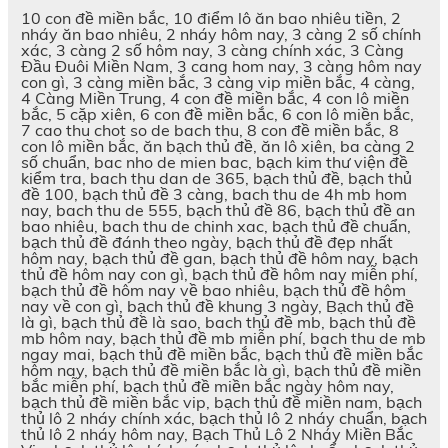
10 con đề miền bắc, 10 điểm lô ăn bao nhiêu tiền, 2
nháy ăn bao nhiêu, 2 nháy hôm nay, 3 càng 2 số chính
xác, 3 càng 2 số hôm nay, 3 càng chính xác, 3 Càng
Đầu Đuôi Miền Nam, 3 cang hom nay, 3 càng hôm nay
con gì, 3 càng miền bắc, 3 càng vip miền bắc, 4 càng,
4 Càng Miền Trung, 4 con đề miền bắc, 4 con lô miền
bắc, 5 cặp xiên, 6 con đề miền bắc, 6 con lô miền bắc,
7 cao thu chot so de bach thu, 8 con đề miền bắc, 8
con lô miền bắc, ăn bạch thủ đề, ăn lô xiên, ba càng 2
số chuẩn, bac nho de mien bac, bạch kim thư viện đề
kiểm tra, bach thu dan de 365, bạch thủ đề, bạch thủ
đề 100, bạch thủ đề 3 càng, bach thu de 4h mb hom
nay, bach thu de 555, bạch thủ đề 86, bạch thủ đề an
bao nhiêu, bach thu de chinh xac, bạch thủ đề chuẩn,
bạch thủ đề đánh theo ngày, bạch thủ đề đẹp nhất
hôm nay, bạch thủ đề gan, bạch thủ đề hôm nay, bạch
thủ đề hôm nay con gì, bạch thủ đề hôm nay miễn phí,
bạch thủ đề hôm nay về bao nhiêu, bạch thủ đề hôm
nay về con gì, bạch thủ đề khung 3 ngày, Bạch thủ đề
là gì, bạch thủ đề là sao, bach thủ đề mb, bạch thủ đề
mb hôm nay, bạch thủ đề mb miễn phí, bach thu de mb
ngay mai, bạch thủ đề miền bắc, bạch thủ đề miền bắc
hôm nay, bạch thủ đề miền bắc là gì, bạch thủ đề miền
bắc miễn phí, bạch thủ đề miền bắc ngày hôm nay,
bạch thủ đề miền bắc vip, bạch thủ đề miền nam, bạch
thủ lô 2 nháy chính xác, bạch thủ lô 2 nháy chuẩn, bạch
thủ lô 2 nháy hôm nay, Bạch Thủ Lô 2 Nháy Miền Bắc