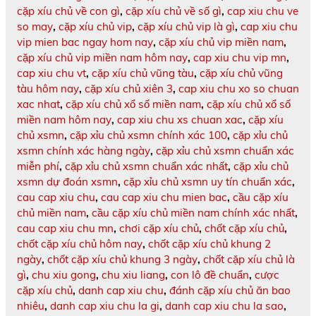
cặp xíu chủ về con gì
,
cặp xíu chủ về số gì
,
cap xiu chu ve
so may
,
cặp xíu chủ vip
,
cặp xíu chủ vip là gì
,
cap xiu chu
vip mien bac ngay hom nay
,
cặp xíu chủ vip miền nam
,
cặp xíu chủ vip miền nam hôm nay
,
cap xiu chu vip mn
,
cap xiu chu vt
,
cặp xíu chủ vũng tàu
,
cặp xíu chủ vũng
tàu hôm nay
,
cặp xíu chủ xiên 3
,
cap xiu chu xo so chuan
xac nhat
,
cặp xíu chủ xổ số miền nam
,
cặp xíu chủ xổ số
miền nam hôm nay
,
cap xiu chu xs chuan xac
,
cặp xíu
chủ xsmn
,
cặp xỉu chủ xsmn chính xác 100
,
cặp xỉu chủ
xsmn chính xác hàng ngày
,
cặp xỉu chủ xsmn chuẩn xác
miễn phí
,
cặp xỉu chủ xsmn chuẩn xác nhất
,
cặp xỉu chủ
xsmn dự đoán xsmn
,
cặp xỉu chủ xsmn uy tín chuẩn xác
,
cau cap xiu chu
,
cau cap xiu chu mien bac
,
cầu cặp xíu
chủ miền nam
,
cầu cặp xíu chủ miền nam chính xác nhất
,
cau cap xiu chu mn
,
chơi cặp xíu chủ
,
chốt cặp xíu chủ
,
chốt cặp xíu chủ hôm nay
,
chốt cặp xíu chủ khung 2
ngày
,
chốt cặp xíu chủ khung 3 ngày
,
chốt cặp xíu chủ là
gì
,
chu xiu gong
,
chu xiu liang
,
con lô đề chuẩn
,
cược
cặp xíu chủ
,
danh cap xiu chu
,
đánh cặp xíu chủ ăn bao
nhiêu
,
danh cap xiu chu la gi
,
danh cap xiu chu la sao
,