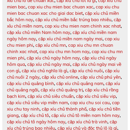
xỉu chủ lô đề chuẩn xác
,
cặp xíu chủ lót là gì
,
cap xiu chu
mien bac
,
cap xiu chu mien bac chuan xac
,
cap xiu chu
mien bac chuan xac cho giai dac biet
,
cặp xíu chủ miền
bắc hôm nay
,
cặp xíu chủ miền bắc trúng bao nhiêu
,
cặp
xỉu chủ miền nam
,
cap xiu chu mien nam chinh xac nhat
,
cặp xỉu chủ miền Nam hôm nay
,
cặp xíu chủ miền nam
ngày hôm nay
,
cặp xíu chủ miền nam ngày mai
,
cap xiu
chu mien phi
,
cặp xíu chủ mn
,
cap xiu chu mn chuan
chinh xac nhat
,
cap xiu chu mn hom nay
,
cap xiu chu mn
mien phi
,
cặp xíu chủ ngày hôm nay
,
cặp xíu chủ ngày
hôm qua
,
cặp xíu chủ ngày mai
,
cặp xíu chủ ngày mai về
con gì
,
cặp xíu chủ nghĩa là gì
,
cặp xíu chủ nuôi
,
cặp xíu
chủ nuôi 2 ngày
,
cặp xỉu chủ online
,
cặp xíu chủ phú yên
,
cặp xíu chủ quảng bình
,
cặp xíu chủ quảng nam
,
cặp xíu
chủ quảng ngãi
,
cặp xíu chủ quảng trị
,
cặp xíu chủ rồng
bạch kim
,
cặp xíu chủ siêu chuẩn
,
cặp xíu chủ siêu vip
,
cặp xíu chủ siêu vip miền nam
,
cap xiu chu soi cau
,
cap
xiu chu tay ninh
,
cặp xíu chủ thành phố
,
cặp xíu chủ tiền
giang
,
cặp xíu chủ tô
,
cặp xíu chủ tô miền nam hôm nay
,
cặp xíu chủ tô ngày hôm nay
,
cặp xíu chủ trà vinh
,
cặp
xíu chủ trúng bao nhiêu
,
cặp xíu chủ và độc thủ lô là gì
,