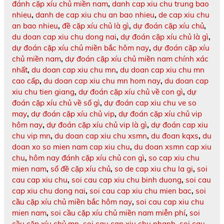
đánh cặp xíu chủ miền nam
,
danh cap xiu chu trung bao
nhieu
,
danh de cap xiu chu an bao nhieu
,
de cap xiu chu
an bao nhieu
,
đề cặp xíu chủ là gì
,
dự đoán cặp xíu chủ
,
du doan cap xiu chu dong nai
,
dự đoán cặp xíu chủ là gì
,
dự đoán cặp xíu chủ miền bắc hôm nay
,
dự đoán cặp xíu
chủ miền nam
,
dự đoán cặp xíu chủ miền nam chính xác
nhất
,
du doan cap xiu chu mn
,
du doan cap xiu chu mn
cao cấp
,
du doan cap xiu chu mn hom nay
,
du doan cap
xiu chu tien giang
,
dự đoán cặp xíu chủ về con gì
,
dự
đoán cặp xíu chủ về số gì
,
dự đoán cap xiu chu ve so
may
,
dự đoán cặp xíu chủ vip
,
dự đoán cặp xíu chủ vip
hôm nay
,
dự đoán cặp xíu chủ vip là gì
,
dự đoán cap xiu
chu vip mn
,
du doan cap xiu chu xsmn
,
du đoan kqxs
,
du
doan xo so mien nam cap xiu chu
,
du doan xsmn cap xiu
chu
,
hôm nay đánh cặp xíu chủ con gì
,
so cap xiu chu
mien nam
,
số đề cặp xíu chủ
,
so de cap xiu chu la gi
,
soi
cau cap xiu chu
,
soi cau cap xiu chu binh duong
,
soi cau
cap xiu chu dong nai
,
soi cau cap xiu chu mien bac
,
soi
cầu cặp xíu chủ miền bắc hôm nay
,
soi cau cap xiu chu
mien nam
,
soi cầu cặp xíu chủ miền nam miễn phí
,
soi
cầu cặp xíu chủ mn
,
soi cau cap xiu chu nhanh
,
soi cau