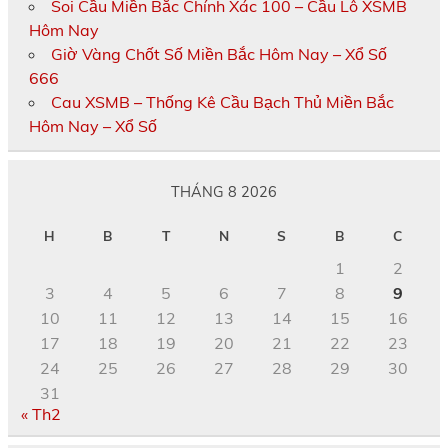
Soi Cầu Miền Bắc Chính Xác 100 – Cầu Lô XSMB
Hôm Nay
Giờ Vàng Chốt Số Miền Bắc Hôm Nay – Xổ Số
666
Cau XSMB – Thống Kê Cầu Bạch Thủ Miền Bắc
Hôm Nay – Xổ Số
THÁNG 8 2026
H
B
T
N
S
B
C
1
2
3
4
5
6
7
8
9
10
11
12
13
14
15
16
17
18
19
20
21
22
23
24
25
26
27
28
29
30
31
« Th2