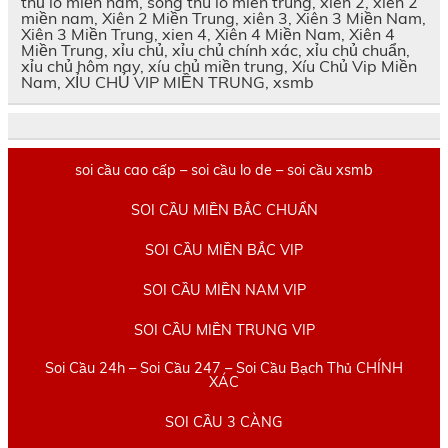
thủ lô miền nam, song thu lo mien trung, xien 2, xiên 2
miền nam, Xiên 2 Miền Trung, xiên 3, Xiên 3 Miền Nam,
Xiên 3 Miền Trung, xien 4, Xiên 4 Miền Nam, Xiên 4
Miền Trung, xỉu chủ, xỉu chủ chính xác, xỉu chủ chuẩn,
xỉu chủ hôm nay, xíu chủ miền trung, Xíu Chủ Vip Miền
Nam, XỈU CHỦ VIP MIỀN TRUNG, xsmb
soi cầu cao cấp – soi cầu lo de – soi cầu xsmb
SOI CẦU MIỀN BẮC CHUẨN
SOI CẦU MIỀN BẮC VIP
SOI CẦU MIỀN NAM VIP
SOI CẦU MIỀN TRUNG VIP
Soi Cầu 24h – Soi Cầu 247 – Soi Cầu Bạch Thủ CHÍNH
XÁC
SOI CẦU 3 CÀNG