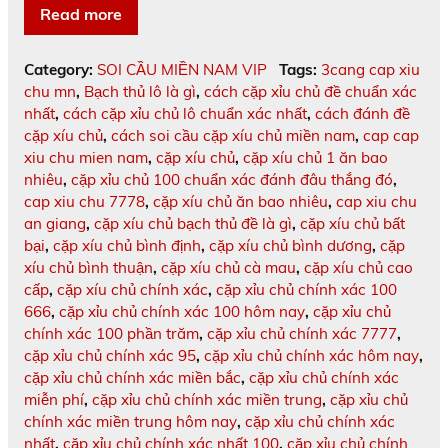
Read more
Category:
SOI CẦU MIỀN NAM VIP
Tags:
3cang cap xiu
chu mn
,
Bạch thủ lô là gì
,
cách cặp xỉu chủ đề chuẩn xác
nhất
,
cách cặp xỉu chủ lô chuẩn xác nhất
,
cách đánh đề
cặp xíu chủ
,
cách soi cầu cặp xíu chủ miền nam
,
cap cap
xiu chu mien nam
,
cặp xíu chủ
,
cặp xíu chủ 1 ăn bao
nhiêu
,
cặp xỉu chủ 100 chuẩn xác đánh đâu thắng đó
,
cap xiu chu 7778
,
cặp xíu chủ ăn bao nhiêu
,
cap xiu chu
an giang
,
cặp xíu chủ bạch thủ đề là gì
,
cặp xíu chủ bất
bại
,
cặp xíu chủ bình định
,
cặp xíu chủ bình dương
,
cặp
xíu chủ bình thuận
,
cặp xíu chủ cà mau
,
cặp xíu chủ cao
cấp
,
cặp xíu chủ chính xác
,
cặp xỉu chủ chính xác 100
666
,
cặp xỉu chủ chính xác 100 hôm nay
,
cặp xỉu chủ
chính xác 100 phần trăm
,
cặp xỉu chủ chính xác 7777
,
cặp xỉu chủ chính xác 95
,
cặp xỉu chủ chính xác hôm nay
,
cặp xỉu chủ chính xác miền bắc
,
cặp xỉu chủ chính xác
miễn phí
,
cặp xỉu chủ chính xác miền trung
,
cặp xỉu chủ
chính xác miền trung hôm nay
,
cặp xỉu chủ chính xác
nhất
,
cặp xỉu chủ chính xác nhất 100
,
cặp xỉu chủ chính