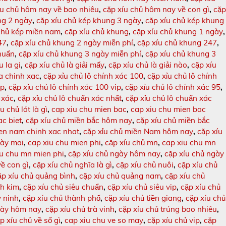
íu chủ hôm nay về bao nhiêu
,
cặp xíu chủ hôm nay về con gì
,
cặ
ng 2 ngày
,
cặp xíu chủ kép khung 3 ngày
,
cặp xíu chủ kép khung
chủ kép miền nam
,
cặp xíu chủ khung
,
cặp xíu chủ khung 1 ngày
,
47
,
cặp xíu chủ khung 2 ngày miễn phí
,
cặp xíu chủ khung 247
,
huẩn
,
cặp xíu chủ khung 3 ngày miễn phí
,
cặp xíu chủ khung 3
u la gi
,
cặp xíu chủ là giải mấy
,
cặp xíu chủ là giải nào
,
cặp xíu
a chinh xac
,
cặp xỉu chủ lô chính xác 100
,
cặp xỉu chủ lô chính
ẹp
,
cặp xỉu chủ lô chính xác 100 vip
,
cặp xỉu chủ lô chính xác 95
,
 xác
,
cặp xỉu chủ lô chuẩn xác nhất
,
cặp xỉu chủ lô chuẩn xác
u chủ lót là gì
,
cap xiu chu mien bac
,
cap xiu chu mien bac
ac biet
,
cặp xíu chủ miền bắc hôm nay
,
cặp xíu chủ miền bắc
ien nam chinh xac nhat
,
cặp xỉu chủ miền Nam hôm nay
,
cặp xíu
gày mai
,
cap xiu chu mien phi
,
cặp xíu chủ mn
,
cap xiu chu mn
iu chu mn mien phi
,
cặp xíu chủ ngày hôm nay
,
cặp xíu chủ ngày
ề con gì
,
cặp xíu chủ nghĩa là gì
,
cặp xíu chủ nuôi
,
cặp xíu chủ
ặp xíu chủ quảng bình
,
cặp xíu chủ quảng nam
,
cặp xíu chủ
ch kim
,
cặp xíu chủ siêu chuẩn
,
cặp xíu chủ siêu vip
,
cặp xíu chủ
y ninh
,
cặp xíu chủ thành phố
,
cặp xíu chủ tiền giang
,
cặp xíu chủ
ngày hôm nay
,
cặp xíu chủ trà vinh
,
cặp xíu chủ trúng bao nhiêu
,
p xíu chủ về số gì
,
cap xiu chu ve so may
,
cặp xíu chủ vip
,
cặp