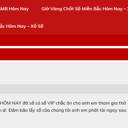
XSMB Hôm Nay
Giờ Vàng Chốt Số Miền Bắc Hôm Nay –
ắc Hôm Nay – Xổ Số
 NAY đã số có số VIP chắc ăn cho anh em tham gia thử
 ạ!. Đảm bảo lấy số của chúng tôi anh em phát tài ngay sau