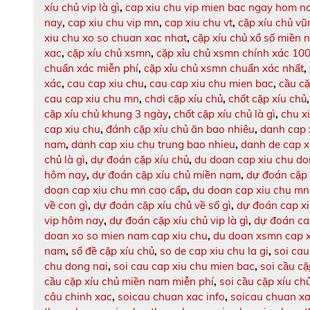
xíu chủ vip là gì
,
cap xiu chu vip mien bac ngay hom n
nay
,
cap xiu chu vip mn
,
cap xiu chu vt
,
cặp xíu chủ vũ
xiu chu xo so chuan xac nhat
,
cặp xíu chủ xổ số miền
xac
,
cặp xíu chủ xsmn
,
cặp xỉu chủ xsmn chính xác 10
chuẩn xác miễn phí
,
cặp xỉu chủ xsmn chuẩn xác nhất
,
xác
,
cau cap xiu chu
,
cau cap xiu chu mien bac
,
cầu c
cau cap xiu chu mn
,
chơi cặp xíu chủ
,
chốt cặp xíu chủ
cặp xíu chủ khung 3 ngày
,
chốt cặp xíu chủ là gì
,
chu x
cap xiu chu
,
đánh cặp xíu chủ ăn bao nhiêu
,
danh cap x
nam
,
danh cap xiu chu trung bao nhieu
,
danh de cap x
chủ là gì
,
dự đoán cặp xíu chủ
,
du doan cap xiu chu do
hôm nay
,
dự đoán cặp xíu chủ miền nam
,
dự đoán cặp 
doan cap xiu chu mn cao cấp
,
du doan cap xiu chu m
về con gì
,
dự đoán cặp xíu chủ về số gì
,
dự đoán cap x
vip hôm nay
,
dự đoán cặp xíu chủ vip là gì
,
dự đoán ca
doan xo so mien nam cap xiu chu
,
du doan xsmn cap x
nam
,
số đề cặp xíu chủ
,
so de cap xiu chu la gi
,
soi cau
chu dong nai
,
soi cau cap xiu chu mien bac
,
soi cầu c
cầu cặp xíu chủ miền nam miễn phí
,
soi cầu cặp xíu ch
câu chinh xac
,
soicau chuan xac info
,
soicau chuan xa