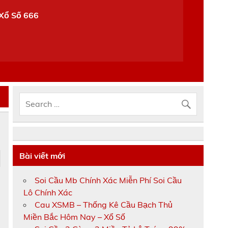
 Xổ Số 666
Bài viết mới
Soi Cầu Mb Chính Xác Miễn Phí Soi Cầu
Lô Chính Xác
Cau XSMB – Thống Kê Cầu Bạch Thủ
Miền Bắc Hôm Nay – Xổ Số