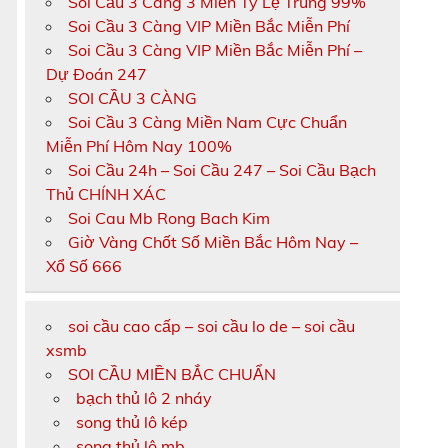
Soi Cầu 3 Càng 3 Miền Tỷ Lệ Trúng 99%
Soi Cầu 3 Càng VIP Miền Bắc Miễn Phí
Soi Cầu 3 Càng VIP Miền Bắc Miễn Phí –
Dự Đoán 247
SOI CẦU 3 CÀNG
Soi Cầu 3 Càng Miền Nam Cực Chuẩn
Miễn Phí Hôm Nay 100%
Soi Cầu 24h – Soi Cầu 247 – Soi Cầu Bạch
Thủ CHÍNH XÁC
Soi Cau Mb Rong Bach Kim
Giờ Vàng Chốt Số Miền Bắc Hôm Nay –
Xổ Số 666
soi cầu cao cấp – soi cầu lo de – soi cầu
xsmb
SOI CẦU MIỀN BẮC CHUẨN
bạch thủ lô 2 nháy
song thủ lô kép
song thủ lô mb