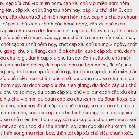
ay
,
cặp xíu chủ vip miền nam
,
cặp xíu chủ vip miền nam hôm
ng tàu
,
cặp xíu chủ vũng tàu hôm nay
,
cặp xíu chủ xiên 3
,
cap
 nam
,
cặp xíu chủ xổ số miền nam hôm nay
,
cap xiu chu xs chuan
0
,
cặp xỉu chủ xsmn chính xác hàng ngày
,
cặp xỉu chủ xsmn
cặp xỉu chủ xsmn dự đoán xsmn
,
cặp xỉu chủ xsmn uy tín chuẩn
ặp xíu chủ miền nam
,
cầu cặp xíu chủ miền nam chính xác nhất
,
,
chốt cặp xíu chủ hôm nay
,
chốt cặp xíu chủ khung 2 ngày
,
chốt
iu gong
,
chu xiu liang
,
con lô đề chuẩn
,
cược cặp xíu chủ
,
danh
iu chu la gi
,
danh cap xiu chu la sao
,
đánh cặp xíu chủ miền
iu chu an bao nhieu
,
de cap xiu chu an bao nhieu
,
đề cặp xíu
ng nai
,
dự đoán cặp xíu chủ là gì
,
dự đoán cặp xíu chủ miền bắc
xíu chủ miền nam chính xác nhất
,
du doan cap xiu chu mn
,
du
n hom nay
,
du doan cap xiu chu tien giang
,
dự đoán cặp xíu chủ
iu chu ve so may
,
dự đoán cặp xíu chủ vip
,
dự đoán cặp xíu chủ
p xiu chu vip mn
,
du doan cap xiu chu xsmn
,
du đoan kqxs
,
du
iu chu
,
hôm nay đánh cặp xíu chủ con gì
,
so cap xiu chu mien
 cap xiu chu
,
soi cau cap xiu chu binh duong
,
soi cau cap xiu
ặp xíu chủ miền bắc hôm nay
,
soi cau cap xiu chu mien nam
,
soi
ủ mn
,
soi cau cap xiu chu nhanh
,
soi cau cap xiu chu xsmn
,
soi
c info song thu mien bac
,
thần tài cặp xỉu chủ siêu chuẩn xác
,