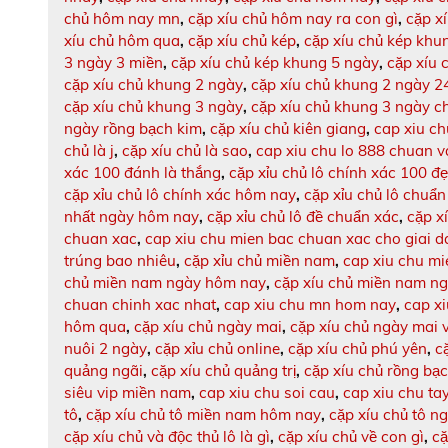
chủ hôm nay mn
,
cặp xíu chủ hôm nay ra con gì
,
cặp x
xíu chủ hôm qua
,
cặp xíu chủ kép
,
cặp xíu chủ kép khu
3 ngày 3 miền
,
cặp xíu chủ kép khung 5 ngày
,
cặp xíu 
cặp xíu chủ khung 2 ngày
,
cặp xíu chủ khung 2 ngày 2
cặp xíu chủ khung 3 ngày
,
cặp xíu chủ khung 3 ngày c
ngày rồng bạch kim
,
cặp xíu chủ kiên giang
,
cap xiu ch
chủ là j
,
cặp xíu chủ là sao
,
cap xiu chu lo 888 chuan v
xác 100 đánh là thắng
,
cặp xỉu chủ lô chính xác 100 đ
cặp xỉu chủ lô chính xác hôm nay
,
cặp xỉu chủ lô chuẩn
nhất ngày hôm nay
,
cặp xỉu chủ lô đề chuẩn xác
,
cặp xí
chuan xac
,
cap xiu chu mien bac chuan xac cho giai d
trúng bao nhiêu
,
cặp xỉu chủ miền nam
,
cap xiu chu m
chủ miền nam ngày hôm nay
,
cặp xíu chủ miền nam n
chuan chinh xac nhat
,
cap xiu chu mn hom nay
,
cap x
hôm qua
,
cặp xíu chủ ngày mai
,
cặp xíu chủ ngày mai v
nuôi 2 ngày
,
cặp xỉu chủ online
,
cặp xíu chủ phú yên
,
c
quảng ngãi
,
cặp xíu chủ quảng trị
,
cặp xíu chủ rồng bạ
siêu vip miền nam
,
cap xiu chu soi cau
,
cap xiu chu ta
tô
,
cặp xíu chủ tô miền nam hôm nay
,
cặp xíu chủ tô 
cặp xíu chủ và độc thủ lô là gì
,
cặp xíu chủ về con gì
,
cặ