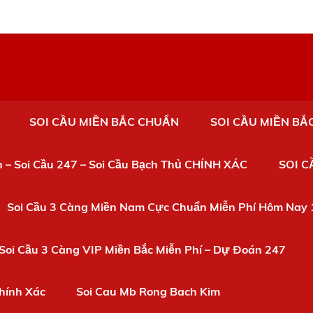
SOI CẦU MIỀN BẮC CHUẨN
SOI CẦU MIỀN BẮC
h – Soi Cầu 247 – Soi Cầu Bạch Thủ CHÍNH XÁC
SOI C
Soi Cầu 3 Càng Miền Nam Cực Chuẩn Miễn Phí Hôm Nay
Soi Cầu 3 Càng VIP Miền Bắc Miễn Phí – Dự Đoán 247
Chính Xác
Soi Cau Mb Rong Bach Kim