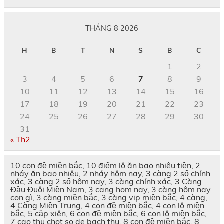
THÁNG 8 2026
H
B
T
N
S
B
C
1
2
3
4
5
6
7
8
9
10
11
12
13
14
15
16
17
18
19
20
21
22
23
24
25
26
27
28
29
30
31
« Th2
10 con đề miền bắc, 10 điểm lô ăn bao nhiêu tiền, 2
nháy ăn bao nhiêu, 2 nháy hôm nay, 3 càng 2 số chính
xác, 3 càng 2 số hôm nay, 3 càng chính xác, 3 Càng
Đầu Đuôi Miền Nam, 3 cang hom nay, 3 càng hôm nay
con gì, 3 càng miền bắc, 3 càng vip miền bắc, 4 càng,
4 Càng Miền Trung, 4 con đề miền bắc, 4 con lô miền
bắc, 5 cặp xiên, 6 con đề miền bắc, 6 con lô miền bắc,
7 cao thu chot so de bach thu, 8 con đề miền bắc, 8