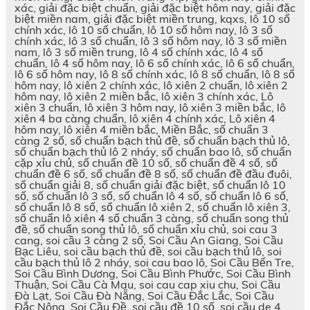
xác, giải đặc biệt chuẩn, giải đặc biệt hôm nay, giải đặc
biệt miền nam, giải đặc biệt miền trung, kqxs, lô 10 số
chính xác, lô 10 số chuẩn, lô 10 số hôm nay, lô 3 số
chính xác, lô 3 số chuẩn, lô 3 số hôm nay, lô 3 số miền
nam, lô 3 số miền trung, lô 4 số chính xác, lô 4 số
chuẩn, lô 4 số hôm nay, lô 6 số chính xác, lô 6 số chuẩn,
lô 6 số hôm nay, lô 8 số chính xác, lô 8 số chuẩn, lô 8 số
hôm nay, lô xiên 2 chính xác, lô xiên 2 chuẩn, lô xiên 2
hôm nay, lô xiên 2 miền bắc, lô xiên 3 chính xác, Lô
xiên 3 chuẩn, lô xiên 3 hôm nay, lô xiên 3 miền bắc, lô
xiên 4 ba càng chuẩn, lô xiên 4 chính xác, Lô xiên 4
hôm nay, lô xiên 4 miền bắc, Miền Bắc, số chuẩn 3
càng 2 số, số chuẩn bạch thủ đề, số chuẩn bạch thủ lô,
số chuẩn bạch thủ lô 2 nháy, số chuẩn bao lô, số chuẩn
cặp xỉu chủ, số chuẩn đề 10 số, số chuẩn đề 4 số, số
chuẩn đề 6 số, số chuẩn đề 8 số, số chuẩn đề đầu đuôi,
số chuẩn giải 8, số chuẩn giải đặc biệt, số chuẩn lô 10
số, số chuẩn lô 3 số, số chuẩn lô 4 số, số chuẩn lô 6 số,
số chuẩn lô 8 số, số chuẩn lô xiên 2, số chuẩn lô xiên 3,
số chuẩn lô xiên 4 số chuẩn 3 càng, số chuẩn song thủ
đề, số chuẩn song thủ lô, số chuẩn xỉu chủ, soi cau 3
cang, soi cầu 3 càng 2 số, Soi Cầu An Giang, Soi Cầu
Bạc Liêu, soi cầu bạch thủ đề, soi cầu bạch thủ lô, soi
cầu bạch thủ lô 2 nháy, soi cau bao lô, Soi Cầu Bến Tre,
Soi Cầu Bình Dương, Soi Cầu Bình Phước, Soi Cầu Bình
Thuận, Soi Cầu Cà Mau, soi cau cap xiu chu, Soi Cầu
Đà Lạt, Soi Cầu Đà Nẵng, Soi Cầu Đắc Lắc, Soi Cầu
Đắc Nông, Soi Cầu Đề, soi cầu đề 10 số, soi cầu de 4