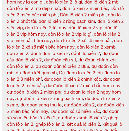
hom nay la con gi
,
dàn lô xiên 2 là gì
,
dàn lô xiên 2 mb
,
dàn lô xiên 2 mb đẹp nhất
,
dàn lô xiên 2 miền bắc
,
Dàn lô
xiên 2 miền bắc miễn phí
,
Dàn lô xiên 2 miền phí
,
dàn lô
xiên 2 phát tài
,
dàn lô xiên 2 rồng bạch kim
,
dàn lô xiên 2
siêu víp
,
dàn lô xiên 2 tối nay
,
dàn lô xiên 2 vip
,
dàn lô
xiên 2 vip hôm nay
,
dàn lô xiên 2 vip là gì
,
dàn lô xiên 2
vip miền bắc hôm nay
,
dàn lô xiên 2 xổ số miền bắc
,
dàn
lô xiên 2 xổ số miền bắc hôm nay
,
dàn lô xiên 2 xsmb
,
dan xien 2
,
đánh dàn lô xiên 2
,
đánh lô xiên 2
,
dự đoán
cầu dàn lô xiên 2
,
dự đoán cầu stl
,
dự đoán chính xác
dàn lô xiên 2
,
du doan dàn lô xiên 2 888
,
dự đoán dàn
mb
,
dự đoán kết quả mb
,
Dự đoán lô xiên 2
,
dự đoán lô
xiên 2 3 miễn phí
,
dự đoán lô xiên 2 chính xác
,
dự đoán
lô xiên 2 miền bắc
,
dự đoán lô xiên 2 miền bắc hôm nay
,
dự đoán lô xiên 2 miễn phí
,
du doan lo xien 2 ngay hom
nay
,
dự đoán lô xiên 2 rồng bạch kim
,
du doan lo xien 2
xsmb
,
du doan song thu lo
,
dự đoán xiên 2
,
dự đoán xiên
2 miền bắc hôm nay
,
Dự đoán xổ số miền Bắc
,
dự đoán
xổ số miền bắc lô xiên 2
,
dự đoán xsmb lô xiên 2
,
ghép
dàn lô xiên 2
,
ghép lô xiên 2
,
kết quả lô xiên 2
,
kết quả lô
xiên 2 chính xác
,
Kinh nghiệm đánh lô xiên 2 miền Bắc
,