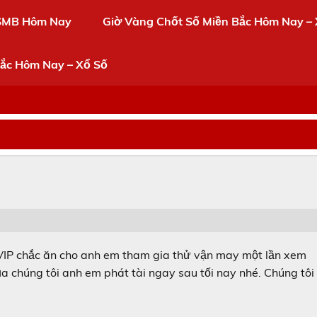
XSMB Hôm Nay
Giờ Vàng Chốt Số Miền Bắc Hôm Nay –
ắc Hôm Nay – Xổ Số
IP chắc ăn cho anh em tham gia thử vận may một lần xem
ủa chúng tôi anh em phát tài ngay sau tối nay nhé. Chúng tôi