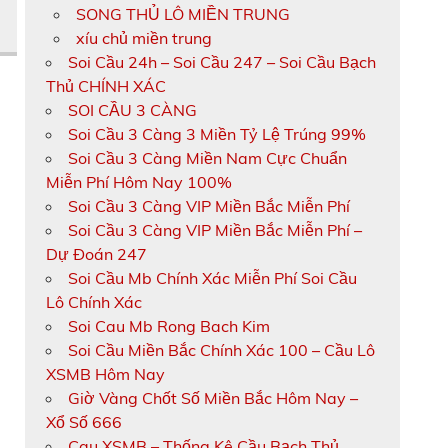
SONG THỦ LÔ MIỀN TRUNG
xíu chủ miền trung
Soi Cầu 24h – Soi Cầu 247 – Soi Cầu Bạch
Thủ CHÍNH XÁC
SOI CẦU 3 CÀNG
Soi Cầu 3 Càng 3 Miền Tỷ Lệ Trúng 99%
Soi Cầu 3 Càng Miền Nam Cực Chuẩn
Miễn Phí Hôm Nay 100%
Soi Cầu 3 Càng VIP Miền Bắc Miễn Phí
Soi Cầu 3 Càng VIP Miền Bắc Miễn Phí –
Dự Đoán 247
Soi Cầu Mb Chính Xác Miễn Phí Soi Cầu
Lô Chính Xác
Soi Cau Mb Rong Bach Kim
Soi Cầu Miền Bắc Chính Xác 100 – Cầu Lô
XSMB Hôm Nay
Giờ Vàng Chốt Số Miền Bắc Hôm Nay –
Xổ Số 666
Cau XSMB – Thống Kê Cầu Bạch Thủ