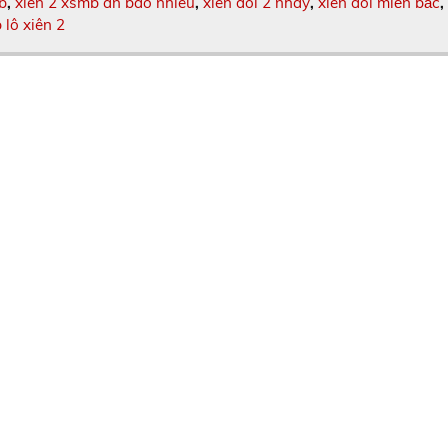
b
,
xiên 2 xsmb ăn bao nhiêu
,
xiên đôi 2 nháy
,
xiên đôi miền bắc
,
 lô xiên 2