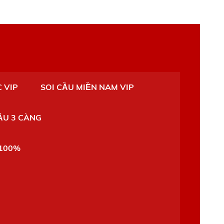
 VIP
SOI CẦU MIỀN NAM VIP
ẦU 3 CÀNG
 100%