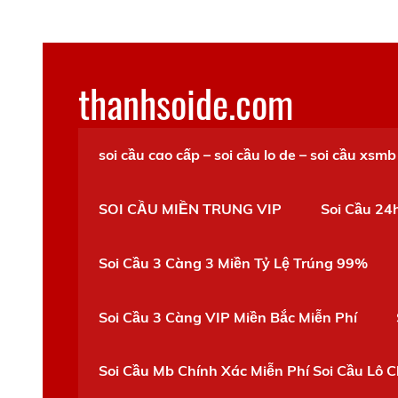
Skip
to
content
thanhsoide.com
soi cầu cao cấp – soi cầu lo de – soi cầu xsmb
SOI CẦU MIỀN TRUNG VIP
Soi Cầu 24
Soi Cầu 3 Càng 3 Miền Tỷ Lệ Trúng 99%
Soi Cầu 3 Càng VIP Miền Bắc Miễn Phí
Soi Cầu Mb Chính Xác Miễn Phí Soi Cầu Lô 