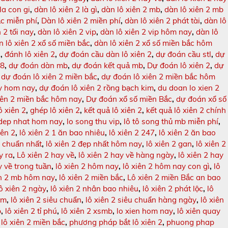
la con gi
,
dàn lô xiên 2 là gì
,
dàn lô xiên 2 mb
,
dàn lô xiên 2 mb
ắc miễn phí
,
Dàn lô xiên 2 miền phí
,
dàn lô xiên 2 phát tài
,
dàn lô
 2 tối nay
,
dàn lô xiên 2 vip
,
dàn lô xiên 2 vip hôm nay
,
dàn lô
n lô xiên 2 xổ số miền bắc
,
dàn lô xiên 2 xổ số miền bắc hôm
2
,
đánh lô xiên 2
,
dự đoán cầu dàn lô xiên 2
,
dự đoán cầu stl
,
dự
88
,
dự đoán dàn mb
,
dự đoán kết quả mb
,
Dự đoán lô xiên 2
,
dự
,
dự đoán lô xiên 2 miền bắc
,
dự đoán lô xiên 2 miền bắc hôm
ay hom nay
,
dự đoán lô xiên 2 rồng bạch kim
,
du doan lo xien 2
iên 2 miền bắc hôm nay
,
Dự đoán xổ số miền Bắc
,
dự đoán xổ số
ô xiên 2
,
ghép lô xiên 2
,
kết quả lô xiên 2
,
kết quả lô xiên 2 chính
2 dep nhat hom nay
,
lo song thu vip
,
lô tô song thủ mb miễn phí
,
iên 2
,
lô xiên 2 1 ăn bao nhiêu
,
lô xiên 2 247
,
lô xiên 2 ăn bao
2 chuẩn nhất
,
lô xiên 2 đẹp nhất hôm nay
,
lô xiên 2 gan
,
lô xiên 2
y ra
,
Lô xiên 2 hay về
,
lô xiên 2 hay về hàng ngày
,
lô xiên 2 hay
y về trong tuần
,
lô xiên 2 hôm nay
,
lô xiên 2 hôm nay con gì
,
lô
ên 2 mb hôm nay
,
lô xiên 2 miền bắc
,
Lô xiên 2 miền Bắc an bao
lô xiên 2 ngày
,
lô xiên 2 nhân bao nhiêu
,
lô xiên 2 phát lộc
,
lô
im
,
lô xiên 2 siêu chuẩn
,
lô xiên 2 siêu chuẩn hàng ngày
,
lô xiên
p
,
lô xiên 2 tỉ phú
,
lô xiên 2 xsmb
,
lo xien hom nay
,
lô xiên quay
lô xiên 2 miền bắc
,
phương pháp bắt lô xiên 2
,
phuong phap