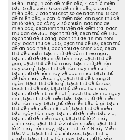
Miền Trung, 4 con đề miền bắc, 4 con lô miền
bắc, 5 cặp xiên, 6 con đề miền bắc, 6 con lô
miền bắc, 7 cao thu chot so de bach thu, 8 con
đề miền bắc, 8 con lô miền bắc, ăn bạch thủ đề,
ăn lô xiên, ba càng 2 số chuẩn, bac nho de
mien bac, bạch kim thư viện đề kiểm tra, bach
thu dan de 365, bạch thủ đề, bạch thủ đề 100,
bạch thủ đề 3 càng, bach thu de 4h mb hom
nay, bach thu de 555, bạch thủ đề 86, bạch thủ
đề an bao nhiêu, bach thu de chinh xac, bạch
thủ đề chuẩn, bạch thủ đề đánh theo ngày,
bạch thủ đề đẹp nhất hôm nay, bạch thủ đề
gan, bạch thủ đề hôm nay, bạch thủ đề hôm
nay con gì, bạch thủ đề hôm nay miễn phí,
bạch thủ đề hôm nay về bao nhiêu, bạch thủ
đề hôm nay về con gì, bạch thủ đề khung 3
ngày, Bạch thủ đề là gì, bạch thủ đề là sao,
bach thủ đề mb, bạch thủ đề mb hôm nay,
bạch thủ đề mb miễn phí, bach thu de mb ngay
mai, bạch thủ đề miền bắc, bạch thủ đề miền
bắc hôm nay, bạch thủ đề miền bắc là gì, bạch
thủ đề miền bắc miễn phí, bạch thủ đề miền
bắc ngày hôm nay, bạch thủ đề miền bắc vip,
bạch thủ đề miền nam, bạch thủ lô 2 nháy
chính xác, bạch thủ lô 2 nháy chuẩn, bạch thủ
lô 2 nháy hôm nay, Bạch Thủ Lô 2 Nháy Miền
Bắc Vip, bạch thủ lô chính xác, bạch thủ lô
chuẩn, bạch thủ lô hôm nay, bạch thủ lô kép