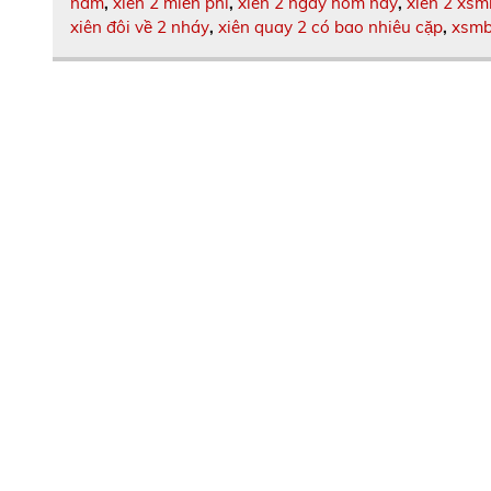
nam
,
xiên 2 miễn phí
,
xiên 2 ngày hôm nay
,
xiên 2 xsm
xiên đôi về 2 nháy
,
xiên quay 2 có bao nhiêu cặp
,
xsmb