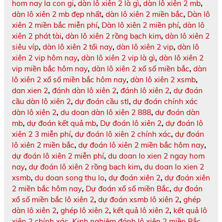
hom nay la con gi
,
dàn lô xiên 2 là gì
,
dàn lô xiên 2 mb
,
dàn lô xiên 2 mb đẹp nhất
,
dàn lô xiên 2 miền bắc
,
Dàn lô
xiên 2 miền bắc miễn phí
,
Dàn lô xiên 2 miền phí
,
dàn lô
xiên 2 phát tài
,
dàn lô xiên 2 rồng bạch kim
,
dàn lô xiên 2
siêu víp
,
dàn lô xiên 2 tối nay
,
dàn lô xiên 2 vip
,
dàn lô
xiên 2 vip hôm nay
,
dàn lô xiên 2 vip là gì
,
dàn lô xiên 2
vip miền bắc hôm nay
,
dàn lô xiên 2 xổ số miền bắc
,
dàn
lô xiên 2 xổ số miền bắc hôm nay
,
dàn lô xiên 2 xsmb
,
dan xien 2
,
đánh dàn lô xiên 2
,
đánh lô xiên 2
,
dự đoán
cầu dàn lô xiên 2
,
dự đoán cầu stl
,
dự đoán chính xác
dàn lô xiên 2
,
du doan dàn lô xiên 2 888
,
dự đoán dàn
mb
,
dự đoán kết quả mb
,
Dự đoán lô xiên 2
,
dự đoán lô
xiên 2 3 miễn phí
,
dự đoán lô xiên 2 chính xác
,
dự đoán
lô xiên 2 miền bắc
,
dự đoán lô xiên 2 miền bắc hôm nay
,
dự đoán lô xiên 2 miễn phí
,
du doan lo xien 2 ngay hom
nay
,
dự đoán lô xiên 2 rồng bạch kim
,
du doan lo xien 2
xsmb
,
du doan song thu lo
,
dự đoán xiên 2
,
dự đoán xiên
2 miền bắc hôm nay
,
Dự đoán xổ số miền Bắc
,
dự đoán
xổ số miền bắc lô xiên 2
,
dự đoán xsmb lô xiên 2
,
ghép
dàn lô xiên 2
,
ghép lô xiên 2
,
kết quả lô xiên 2
,
kết quả lô
xiên 2 chính xác
,
Kinh nghiệm đánh lô xiên 2 miền Bắc
,