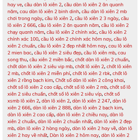
hay ve
,
cầu dàn lô xiên 2
,
cầu dàn lô xiên 2 ăn quanh
năm
,
cau dàn lô xiên 2 binh dinh
,
cầu dàn lô xiên 2 mb
chơi trong ngày
,
cầu lô xiên 2
,
cầu lô xiên 2 3 ngày
,
cầu
lô xiên 2 666
,
cầu lô xiên 2 ăn quanh năm
,
cầu lô xiên 2
chạy quanh năm
,
cầu lô xiên 2 chính xác
,
cầu lô xiên 2
chính xác 100
,
cầu lô xiên 2 chính xác hôm nay
,
cầu lô
xiên 2 chuẩn
,
cầu lô xiên 2 đẹp nhất hôm nay
,
cau lô xiên
2 mien bac
,
cầu lô xiên 2 siêu đẹp
,
cầu lô xiên mb
,
cau
song thu
,
cầu xiên 2 miền bắc
,
chốt dàn lô xiên 2 chuẩn
,
chốt dàn lô xiên 2 siêu vip mb
,
chốt lô xiên 2
,
chốt lô xiên
2 mb
,
chốt lô xiên 2 miễn phí
,
chốt lô xiên 2 rbk
,
chốt lô
xiên 2 rồng bạch kim
,
Chốt số dàn lô xiên 2 công khai
,
chốt số lô xiên 2 cao cấp
,
chốt số lô xiên 2 mb
,
chốt số lô
xiên 2 siêu chuẩn
,
chốt số lô xiên 2 siêu víp
,
chốt số
xsmb lô xiên 2
,
dàn lô xiên 2
,
dàn lô xiên 2 247
,
dàn lô
xiên 2 666
,
dàn lô xiên 2 888
,
dàn lô xiên 2 bạch kim
,
dàn lô xiên 2 cao cấp
,
dàn lô xiên 2 chiều nay
,
dàn lô
xiên 2 chuẩn
,
dàn lô xiên 2 chuẩn nhất
,
dàn lô xiên 2 đẹp
mb
,
dàn lô xiên 2 hàng ngày
,
dàn lô xiên 2 hay về
,
dàn lô
xiên 2 hay về nhất
,
Dàn lô xiên 2 hôm nay
,
dàn lô xiên 2