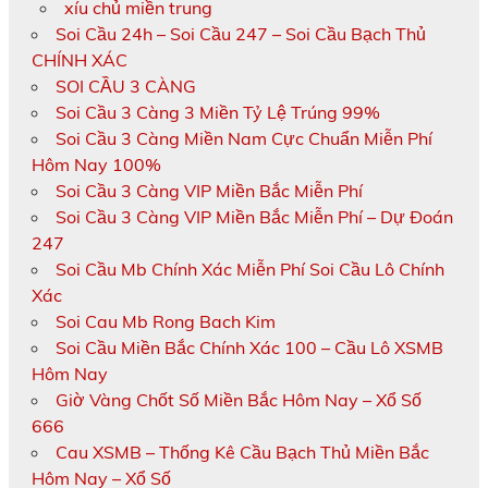
xíu chủ miền trung
Soi Cầu 24h – Soi Cầu 247 – Soi Cầu Bạch Thủ
CHÍNH XÁC
SOI CẦU 3 CÀNG
Soi Cầu 3 Càng 3 Miền Tỷ Lệ Trúng 99%
Soi Cầu 3 Càng Miền Nam Cực Chuẩn Miễn Phí
Hôm Nay 100%
Soi Cầu 3 Càng VIP Miền Bắc Miễn Phí
Soi Cầu 3 Càng VIP Miền Bắc Miễn Phí – Dự Đoán
247
Soi Cầu Mb Chính Xác Miễn Phí Soi Cầu Lô Chính
Xác
Soi Cau Mb Rong Bach Kim
Soi Cầu Miền Bắc Chính Xác 100 – Cầu Lô XSMB
Hôm Nay
Giờ Vàng Chốt Số Miền Bắc Hôm Nay – Xổ Số
666
Cau XSMB – Thống Kê Cầu Bạch Thủ Miền Bắc
Hôm Nay – Xổ Số