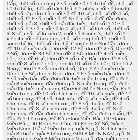
Cấp, chốt số ba càng 2 số, chốt số bạch thủ đề, chốt số
bạch thủ lô, chốt số bạch thủ lô 2 nháy, chốt số bao lô,
chốt số cặp xỉu chủ, chốt số đề 10 số, chốt số đề 4 số,
chốt số đề 6 số, chốt số đề 8 số, chốt số đề đầu đuôi,
chốt số giải 8, chốt số giải đặc biệt, chốt số lô 10 số,
chốt số lô 3 số, chốt số lô 4 số, chốt số lô 6 số, chốt số
lô 8 số, chốt số lô xiên 2, chốt số lô xiên 3, chốt số lô
xiên 4 chốt số ba càng, chốt số song thủ đề, chốt số
song thủ lô, chốt số xỉu chủ, Chuyên Gia Soi Cầu, dàn
đề 10 số miền bắc, Dàn Đề 12 Số, dan đề 2 số, Dàn Đề
3 Số, Dàn Đề 30 Số, Dàn đề 4 SỐ, dàn đề 4 số miền
bắc, dàn đề 6 số, Dàn đề 6 số miền Bắc, dàn đề 8 số,
dàn đề 8 số miền bắc, dàn lô 10 số miền bắc, Dàn Lô 2
Nháy, Dàn lô 3 số, dàn lô 4 số, Dàn lô 4 số miền bắc,
Dàn Lô 5 Số, dan lo 6 so, dàn lô 6 số miền bắc, dàn lô
8 số miền bắc, đầu đuôi đặc biệt miền trung, đầu đuôi
giải 8 miền nam, đầu đuôi giải 8 miền trung, đầu đuôi
giải đặc biệt miền nam, Đầu Đuôi Miền Nam, Đầu Đuôi
Miền Trung, đề 10 số chính xác, đề 10 số chuẩn, đề 10
số hôm nay, đề 4 số chính xác, đề 4 số chuẩn, đề 4 số
hôm nay, đề 6 số chính xác, đề 6 số chuẩn, đề 6 số
hôm nay, đề 8 số chính xác, đề 8 số chuẩn, đề 8 số
hôm nay, đề đầu đuôi chính xác, đề đầu đuôi chuẩn, đề
đầu đuôi hôm nay, Đề Đầu Đuôi Miền Bắc, Dự Đoán
Miền Bắc, Dự Đoán Soi Cầu, Dự Đoán Xổ Số, Giải 7
Miền Nam, Giải 7 Miền Trung, giải 8, giải 8 chính xác,
giải 8 chuẩn, giải 8 hôm nay, GIAI 8 MIỀN NAM, giải 8
miền trung, Giải 8 Miền Trung Vip, giải đặc biệt chính