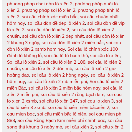
phuong phap choi dàn lô xiên 2
,
phương pháp nuôi lô
xiên 2
,
phương pháp soi lô xiên 2
,
phương pháp tính lô
xiên 2
,
soi cầu chính xác miền bắc
,
soi cầu chuẩn nhất
hôm nay
,
soi cầu dàn đề đẹp lô xiên 2
,
soi cầu dàn đề vip
lô xiên 2
,
soi cầu dàn lô xiên 2
,
soi cầu dàn lô xiên 2
chuẩn
,
soi cầu dàn lô xiên 2 đẹp nhất
,
soi cầu dàn lô xiên
2 khung 3 ngày
,
soi cầu dàn lô xiên 2 miền bắc
,
soi cau
dàn lô xiên 2 xsmb hom nay
,
Soi cầu lô chính xác 100
đánh lô không lỗ
,
soi cầu lô tô bạch thủ
,
soi cầu lô xiên
,
Soi cầu lô xiên 2
,
soi cầu lô xiên 2 188
,
soi cầu lô xiên 2
chuẩn
,
soi cầu lô xiên 2 dàn mb
,
soi cầu lô xiên 2 giờ
hoàng đạo
,
soi cầu lô xiên 2 hàng ngày
,
soi cầu lô xiên 2
hôm nay
,
soi cầu lô xiên 2 mb miễn phí
,
Soi cầu lô xiên 2
miền Bắc
,
soi cầu lô xiên 2 miền bắc hôm nay
,
soi cầu lô
xiên 2 miễn phí
,
soi cầu lô xiên 2 rồng bạch kim
,
soi cau
lo xien 2 xsmb
,
soi cầu lô xiên 247
,
soi cau lo xien 3
,
soi
cầu lô xiên 3 xsmb
,
soi cầu lô xiên miền bắcxiên 2
,
soi
cau mien bac
,
soi cầu miền bắc lô xiên
,
soi cau mien phi
888
,
Soi cầu Rồng Bạch Kim miễn phí chính xác
,
soi cầu
song thủ khung 3 ngày mb
,
soi cầu xiên 2
,
soi cầu xiên 2