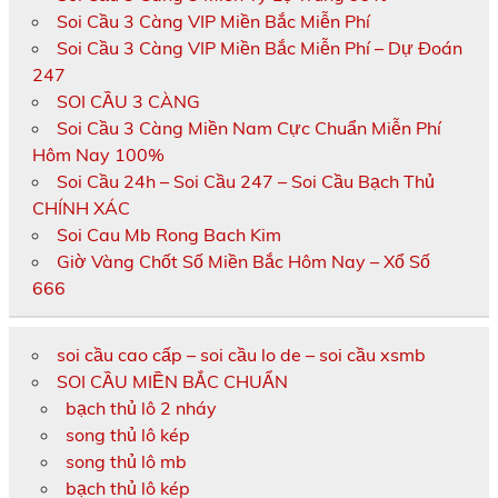
Soi Cầu 3 Càng VIP Miền Bắc Miễn Phí
Soi Cầu 3 Càng VIP Miền Bắc Miễn Phí – Dự Đoán
247
SOI CẦU 3 CÀNG
Soi Cầu 3 Càng Miền Nam Cực Chuẩn Miễn Phí
Hôm Nay 100%
Soi Cầu 24h – Soi Cầu 247 – Soi Cầu Bạch Thủ
CHÍNH XÁC
Soi Cau Mb Rong Bach Kim
Giờ Vàng Chốt Số Miền Bắc Hôm Nay – Xổ Số
666
soi cầu cao cấp – soi cầu lo de – soi cầu xsmb
SOI CẦU MIỀN BẮC CHUẨN
bạch thủ lô 2 nháy
song thủ lô kép
song thủ lô mb
bạch thủ lô kép