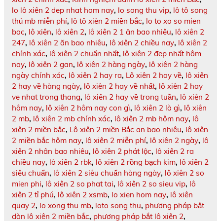
lo lô xiên 2 dep nhat hom nay
,
lo song thu vip
,
lô tô song
thủ mb miễn phí
,
lô tô xiên 2 miền bắc
,
lo to xo so mien
bac
,
lô xiên
,
lô xiên 2
,
lô xiên 2 1 ăn bao nhiêu
,
lô xiên 2
247
,
lô xiên 2 ăn bao nhiêu
,
lô xiên 2 chiều nay
,
lô xiên 2
chính xác
,
lô xiên 2 chuẩn nhất
,
lô xiên 2 đẹp nhất hôm
nay
,
lô xiên 2 gan
,
lô xiên 2 hàng ngày
,
lô xiên 2 hàng
ngày chính xác
,
lô xiên 2 hay ra
,
Lô xiên 2 hay về
,
lô xiên
2 hay về hàng ngày
,
lô xiên 2 hay về nhất
,
lô xiên 2 hay
ve nhat trong thang
,
lô xiên 2 hay về trong tuần
,
lô xiên 2
hôm nay
,
lô xiên 2 hôm nay con gì
,
lô xiên 2 là gì
,
lô xiên
2 mb
,
lô xiên 2 mb chính xác
,
lô xiên 2 mb hôm nay
,
lô
xiên 2 miền bắc
,
Lô xiên 2 miền Bắc an bao nhiêu
,
lô xiên
2 miền bắc hôm nay
,
lô xiên 2 miễn phí
,
lô xiên 2 ngày
,
lô
xiên 2 nhân bao nhiêu
,
lô xiên 2 phát lộc
,
lô xiên 2 ra
chiều nay
,
lô xiên 2 rbk
,
lô xiên 2 rồng bạch kim
,
lô xiên 2
siêu chuẩn
,
lô xiên 2 siêu chuẩn hàng ngày
,
lô xiên 2 so
mien phi
,
lô xiên 2 so phat tai
,
lô xiên 2 so sieu vip
,
lô
xiên 2 tỉ phú
,
lô xiên 2 xsmb
,
lo xien hom nay
,
lô xiên
quay 2
,
lo xong thu mb
,
loto song thu
,
phương pháp bắt
dàn lô xiên 2 miền bắc
,
phương pháp bắt lô xiên 2
,