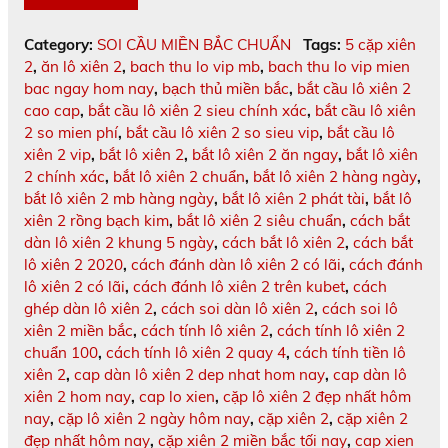
Category:
SOI CẦU MIỀN BẮC CHUẨN
Tags:
5 cặp xiên
2
,
ăn lô xiên 2
,
bach thu lo vip mb
,
bach thu lo vip mien
bac ngay hom nay
,
bạch thủ miền bắc
,
bắt cầu lô xiên 2
cao cap
,
bắt cầu lô xiên 2 sieu chính xác
,
bắt cầu lô xiên
2 so mien phí
,
bắt cầu lô xiên 2 so sieu vip
,
bắt cầu lô
xiên 2 vip
,
bắt lô xiên 2
,
bắt lô xiên 2 ăn ngay
,
bắt lô xiên
2 chính xác
,
bắt lô xiên 2 chuẩn
,
bắt lô xiên 2 hàng ngày
,
bắt lô xiên 2 mb hàng ngày
,
bắt lô xiên 2 phát tài
,
bắt lô
xiên 2 rồng bạch kim
,
bắt lô xiên 2 siêu chuẩn
,
cách bắt
dàn lô xiên 2 khung 5 ngày
,
cách bắt lô xiên 2
,
cách bắt
lô xiên 2 2020
,
cách đánh dàn lô xiên 2 có lãi
,
cách đánh
lô xiên 2 có lãi
,
cách đánh lô xiên 2 trên kubet
,
cách
ghép dàn lô xiên 2
,
cách soi dàn lô xiên 2
,
cách soi lô
xiên 2 miền bắc
,
cách tính lô xiên 2
,
cách tính lô xiên 2
chuẩn 100
,
cách tính lô xiên 2 quay 4
,
cách tính tiền lô
xiên 2
,
cap dàn lô xiên 2 dep nhat hom nay
,
cap dàn lô
xiên 2 hom nay
,
cap lo xien
,
cặp lô xiên 2 đẹp nhất hôm
nay
,
cặp lô xiên 2 ngày hôm nay
,
cặp xiên 2
,
cặp xiên 2
đẹp nhất hôm nay
,
cặp xiên 2 miền bắc tối nay
,
cap xien