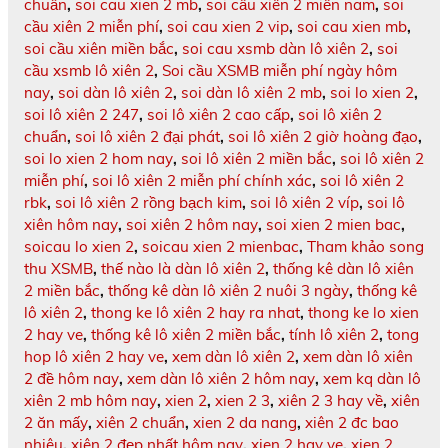
chuẩn
,
soi cau xien 2 mb
,
soi cầu xiên 2 miền nam
,
soi
cầu xiên 2 miễn phí
,
soi cau xien 2 vip
,
soi cau xien mb
,
soi cầu xiên miền bắc
,
soi cau xsmb dàn lô xiên 2
,
soi
cầu xsmb lô xiên 2
,
Soi cầu XSMB miễn phí ngày hôm
nay
,
soi dàn lô xiên 2
,
soi dàn lô xiên 2 mb
,
soi lo xien 2
,
soi lô xiên 2 247
,
soi lô xiên 2 cao cấp
,
soi lô xiên 2
chuẩn
,
soi lô xiên 2 đại phát
,
soi lô xiên 2 giờ hoàng đạo
,
soi lo xien 2 hom nay
,
soi lô xiên 2 miền bắc
,
soi lô xiên 2
miễn phí
,
soi lô xiên 2 miễn phí chính xác
,
soi lô xiên 2
rbk
,
soi lô xiên 2 rồng bạch kim
,
soi lô xiên 2 víp
,
soi lô
xiên hôm nay
,
soi xiên 2 hôm nay
,
soi xien 2 mien bac
,
soicau lo xien 2
,
soicau xien 2 mienbac
,
Tham khảo song
thu XSMB
,
thế nào là dàn lô xiên 2
,
thống kê dàn lô xiên
2 miền bắc
,
thống kê dàn lô xiên 2 nuôi 3 ngày
,
thống kê
lô xiên 2
,
thong ke lô xiên 2 hay ra nhat
,
thong ke lo xien
2 hay ve
,
thống kê lô xiên 2 miền bắc
,
tính lô xiên 2
,
tong
hop lô xiên 2 hay ve
,
xem dàn lô xiên 2
,
xem dàn lô xiên
2 đề hôm nay
,
xem dàn lô xiên 2 hôm nay
,
xem kq dàn lô
xiên 2 mb hôm nay
,
xien 2
,
xien 2 3
,
xiên 2 3 hay về
,
xiên
2 ăn mấy
,
xiên 2 chuẩn
,
xien 2 da nang
,
xiên 2 đc bao
nhiêu
,
xiên 2 đẹp nhất hôm nay
,
xien 2 hay ve
,
xien 2