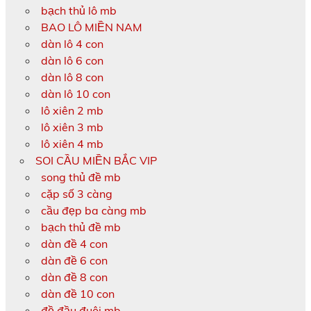
bạch thủ lô mb
BAO LÔ MIỀN NAM
dàn lô 4 con
dàn lô 6 con
dàn lô 8 con
dàn lô 10 con
lô xiên 2 mb
lô xiên 3 mb
lô xiên 4 mb
SOI CẦU MIỀN BẮC VIP
song thủ đề mb
cặp số 3 càng
cầu đẹp ba càng mb
bạch thủ đề mb
dàn đề 4 con
dàn đề 6 con
dàn đề 8 con
dàn đề 10 con
đề đầu đuôi mb