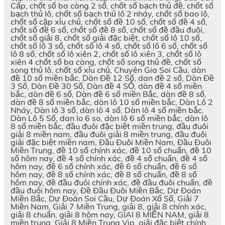
Cấp, chốt số ba càng 2 số, chốt số bạch thủ đề, chốt số
bạch thủ lô, chốt số bạch thủ lô 2 nháy, chốt số bao lô,
chốt số cặp xỉu chủ, chốt số đề 10 số, chốt số đề 4 số,
chốt số đề 6 số, chốt số đề 8 số, chốt số đề đầu đuôi,
chốt số giải 8, chốt số giải đặc biệt, chốt số lô 10 số,
chốt số lô 3 số, chốt số lô 4 số, chốt số lô 6 số, chốt số
lô 8 số, chốt số lô xiên 2, chốt số lô xiên 3, chốt số lô
xiên 4 chốt số ba càng, chốt số song thủ đề, chốt số
song thủ lô, chốt số xỉu chủ, Chuyên Gia Soi Cầu, dàn
đề 10 số miền bắc, Dàn Đề 12 Số, dan đề 2 số, Dàn Đề
3 Số, Dàn Đề 30 Số, Dàn đề 4 SỐ, dàn đề 4 số miền
bắc, dàn đề 6 số, Dàn đề 6 số miền Bắc, dàn đề 8 số,
dàn đề 8 số miền bắc, dàn lô 10 số miền bắc, Dàn Lô 2
Nháy, Dàn lô 3 số, dàn lô 4 số, Dàn lô 4 số miền bắc,
Dàn Lô 5 Số, dan lo 6 so, dàn lô 6 số miền bắc, dàn lô
8 số miền bắc, đầu đuôi đặc biệt miền trung, đầu đuôi
giải 8 miền nam, đầu đuôi giải 8 miền trung, đầu đuôi
giải đặc biệt miền nam, Đầu Đuôi Miền Nam, Đầu Đuôi
Miền Trung, đề 10 số chính xác, đề 10 số chuẩn, đề 10
số hôm nay, đề 4 số chính xác, đề 4 số chuẩn, đề 4 số
hôm nay, đề 6 số chính xác, đề 6 số chuẩn, đề 6 số
hôm nay, đề 8 số chính xác, đề 8 số chuẩn, đề 8 số
hôm nay, đề đầu đuôi chính xác, đề đầu đuôi chuẩn, đề
đầu đuôi hôm nay, Đề Đầu Đuôi Miền Bắc, Dự Đoán
Miền Bắc, Dự Đoán Soi Cầu, Dự Đoán Xổ Số, Giải 7
Miền Nam, Giải 7 Miền Trung, giải 8, giải 8 chính xác,
giải 8 chuẩn, giải 8 hôm nay, GIAI 8 MIỀN NAM, giải 8
miền trung, Giải 8 Miền Trung Vip, giải đặc biệt chính