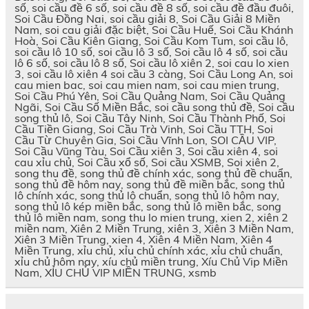
số, soi cầu đề 6 số, soi cầu đề 8 số, soi cầu đề đầu đuôi,
Soi Cầu Đồng Nai, soi cầu giải 8, Soi Cầu Giải 8 Miền
Nam, soi cau giải đặc biệt, Soi Cầu Huế, Soi Cầu Khánh
Hoà, Soi Cầu Kiên Giang, Soi Cầu Kom Tum, soi cầu lô,
soi cầu lô 10 số, soi cầu lô 3 số, Soi cầu lô 4 số, soi cầu
lô 6 số, soi cầu lô 8 số, Soi cầu lô xiên 2, soi cau lo xien
3, soi cầu lô xiên 4 soi cầu 3 càng, Soi Cầu Long An, soi
cau mien bac, soi cau mien nam, soi cau mien trung,
Soi Cầu Phú Yên, Soi Cầu Quảng Nam, Soi Cầu Quảng
Ngãi, Soi Cầu Số Miền Bắc, soi cầu song thủ đề, Soi cầu
song thủ lô, Soi Cầu Tây Ninh, Soi Cầu Thành Phố, Soi
Cầu Tiền Giang, Soi Cầu Trà Vinh, Soi Cầu TTH, Soi
Cầu Từ Chuyên Gia, Soi Cầu Vĩnh Lon, SOI CẦU VIP,
Soi Cầu Vũng Tàu, Soi Cầu xiên 3, Soi cầu xiên 4, soi
cau xỉu chủ, Soi Cầu xổ số, Soi cầu XSMB, Soi xiên 2,
song thu đề, song thủ đề chính xác, song thủ đề chuẩn,
song thủ đề hôm nay, song thủ đề miền bắc, song thủ
lô chính xác, song thủ lô chuẩn, song thủ lô hôm nay,
song thủ lô kép miền bắc, song thủ lô miền bắc, song
thủ lô miền nam, song thu lo mien trung, xien 2, xiên 2
miền nam, Xiên 2 Miền Trung, xiên 3, Xiên 3 Miền Nam,
Xiên 3 Miền Trung, xien 4, Xiên 4 Miền Nam, Xiên 4
Miền Trung, xỉu chủ, xỉu chủ chính xác, xỉu chủ chuẩn,
xỉu chủ hôm nay, xíu chủ miền trung, Xíu Chủ Vip Miền
Nam, XỈU CHỦ VIP MIỀN TRUNG, xsmb