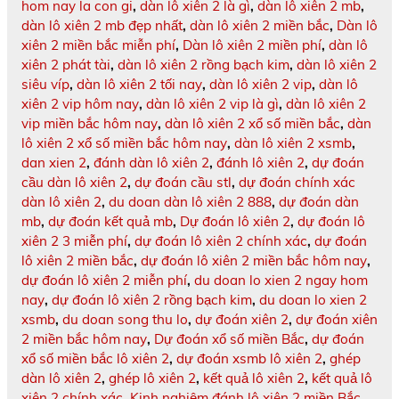
hom nay la con gi
,
dàn lô xiên 2 là gì
,
dàn lô xiên 2 mb
,
dàn lô xiên 2 mb đẹp nhất
,
dàn lô xiên 2 miền bắc
,
Dàn lô
xiên 2 miền bắc miễn phí
,
Dàn lô xiên 2 miền phí
,
dàn lô
xiên 2 phát tài
,
dàn lô xiên 2 rồng bạch kim
,
dàn lô xiên 2
siêu víp
,
dàn lô xiên 2 tối nay
,
dàn lô xiên 2 vip
,
dàn lô
xiên 2 vip hôm nay
,
dàn lô xiên 2 vip là gì
,
dàn lô xiên 2
vip miền bắc hôm nay
,
dàn lô xiên 2 xổ số miền bắc
,
dàn
lô xiên 2 xổ số miền bắc hôm nay
,
dàn lô xiên 2 xsmb
,
dan xien 2
,
đánh dàn lô xiên 2
,
đánh lô xiên 2
,
dự đoán
cầu dàn lô xiên 2
,
dự đoán cầu stl
,
dự đoán chính xác
dàn lô xiên 2
,
du doan dàn lô xiên 2 888
,
dự đoán dàn
mb
,
dự đoán kết quả mb
,
Dự đoán lô xiên 2
,
dự đoán lô
xiên 2 3 miễn phí
,
dự đoán lô xiên 2 chính xác
,
dự đoán
lô xiên 2 miền bắc
,
dự đoán lô xiên 2 miền bắc hôm nay
,
dự đoán lô xiên 2 miễn phí
,
du doan lo xien 2 ngay hom
nay
,
dự đoán lô xiên 2 rồng bạch kim
,
du doan lo xien 2
xsmb
,
du doan song thu lo
,
dự đoán xiên 2
,
dự đoán xiên
2 miền bắc hôm nay
,
Dự đoán xổ số miền Bắc
,
dự đoán
xổ số miền bắc lô xiên 2
,
dự đoán xsmb lô xiên 2
,
ghép
dàn lô xiên 2
,
ghép lô xiên 2
,
kết quả lô xiên 2
,
kết quả lô
xiên 2 chính xác
,
Kinh nghiệm đánh lô xiên 2 miền Bắc
,