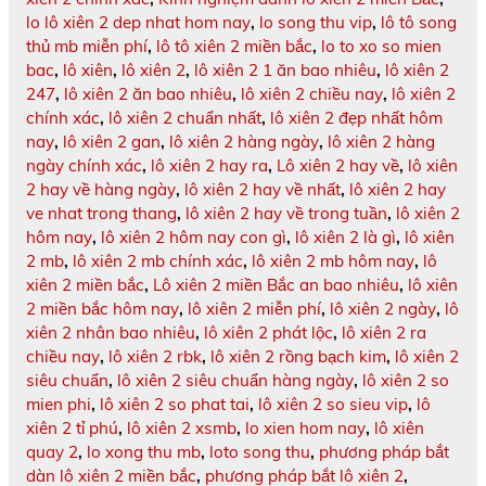
lo lô xiên 2 dep nhat hom nay
,
lo song thu vip
,
lô tô song
thủ mb miễn phí
,
lô tô xiên 2 miền bắc
,
lo to xo so mien
bac
,
lô xiên
,
lô xiên 2
,
lô xiên 2 1 ăn bao nhiêu
,
lô xiên 2
247
,
lô xiên 2 ăn bao nhiêu
,
lô xiên 2 chiều nay
,
lô xiên 2
chính xác
,
lô xiên 2 chuẩn nhất
,
lô xiên 2 đẹp nhất hôm
nay
,
lô xiên 2 gan
,
lô xiên 2 hàng ngày
,
lô xiên 2 hàng
ngày chính xác
,
lô xiên 2 hay ra
,
Lô xiên 2 hay về
,
lô xiên
2 hay về hàng ngày
,
lô xiên 2 hay về nhất
,
lô xiên 2 hay
ve nhat trong thang
,
lô xiên 2 hay về trong tuần
,
lô xiên 2
hôm nay
,
lô xiên 2 hôm nay con gì
,
lô xiên 2 là gì
,
lô xiên
2 mb
,
lô xiên 2 mb chính xác
,
lô xiên 2 mb hôm nay
,
lô
xiên 2 miền bắc
,
Lô xiên 2 miền Bắc an bao nhiêu
,
lô xiên
2 miền bắc hôm nay
,
lô xiên 2 miễn phí
,
lô xiên 2 ngày
,
lô
xiên 2 nhân bao nhiêu
,
lô xiên 2 phát lộc
,
lô xiên 2 ra
chiều nay
,
lô xiên 2 rbk
,
lô xiên 2 rồng bạch kim
,
lô xiên 2
siêu chuẩn
,
lô xiên 2 siêu chuẩn hàng ngày
,
lô xiên 2 so
mien phi
,
lô xiên 2 so phat tai
,
lô xiên 2 so sieu vip
,
lô
xiên 2 tỉ phú
,
lô xiên 2 xsmb
,
lo xien hom nay
,
lô xiên
quay 2
,
lo xong thu mb
,
loto song thu
,
phương pháp bắt
dàn lô xiên 2 miền bắc
,
phương pháp bắt lô xiên 2
,