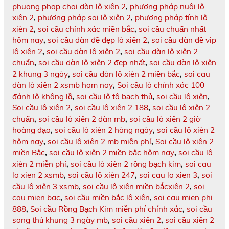
phuong phap choi dàn lô xiên 2
,
phương pháp nuôi lô
xiên 2
,
phương pháp soi lô xiên 2
,
phương pháp tính lô
xiên 2
,
soi cầu chính xác miền bắc
,
soi cầu chuẩn nhất
hôm nay
,
soi cầu dàn đề đẹp lô xiên 2
,
soi cầu dàn đề vip
lô xiên 2
,
soi cầu dàn lô xiên 2
,
soi cầu dàn lô xiên 2
chuẩn
,
soi cầu dàn lô xiên 2 đẹp nhất
,
soi cầu dàn lô xiên
2 khung 3 ngày
,
soi cầu dàn lô xiên 2 miền bắc
,
soi cau
dàn lô xiên 2 xsmb hom nay
,
Soi cầu lô chính xác 100
đánh lô không lỗ
,
soi cầu lô tô bạch thủ
,
soi cầu lô xiên
,
Soi cầu lô xiên 2
,
soi cầu lô xiên 2 188
,
soi cầu lô xiên 2
chuẩn
,
soi cầu lô xiên 2 dàn mb
,
soi cầu lô xiên 2 giờ
hoàng đạo
,
soi cầu lô xiên 2 hàng ngày
,
soi cầu lô xiên 2
hôm nay
,
soi cầu lô xiên 2 mb miễn phí
,
Soi cầu lô xiên 2
miền Bắc
,
soi cầu lô xiên 2 miền bắc hôm nay
,
soi cầu lô
xiên 2 miễn phí
,
soi cầu lô xiên 2 rồng bạch kim
,
soi cau
lo xien 2 xsmb
,
soi cầu lô xiên 247
,
soi cau lo xien 3
,
soi
cầu lô xiên 3 xsmb
,
soi cầu lô xiên miền bắcxiên 2
,
soi
cau mien bac
,
soi cầu miền bắc lô xiên
,
soi cau mien phi
888
,
Soi cầu Rồng Bạch Kim miễn phí chính xác
,
soi cầu
song thủ khung 3 ngày mb
,
soi cầu xiên 2
,
soi cầu xiên 2