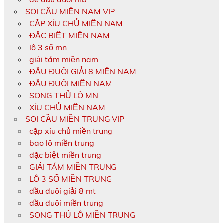
SOI CẦU MIỀN NAM VIP
CẶP XÍU CHỦ MIỀN NAM
ĐẶC BIỆT MIỀN NAM
lô 3 số mn
giải tám miền nam
ĐẦU ĐUÔI GIẢI 8 MIỀN NAM
ĐẦU ĐUÔI MIỀN NAM
SONG THỦ LÔ MN
XÍU CHỦ MIỀN NAM
SOI CẦU MIỀN TRUNG VIP
cặp xíu chủ miền trung
bao lô miền trung
đặc biệt miền trung
GIẢI TÁM MIỀN TRUNG
LÔ 3 SỐ MIỀN TRUNG
đầu đuôi giải 8 mt
đầu đuôi miền trung
SONG THỦ LÔ MIỀN TRUNG