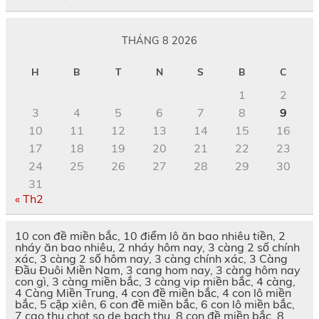
THÁNG 8 2026
H
B
T
N
S
B
C
1
2
3
4
5
6
7
8
9
10
11
12
13
14
15
16
17
18
19
20
21
22
23
24
25
26
27
28
29
30
31
« Th2
10 con đề miền bắc, 10 điểm lô ăn bao nhiêu tiền, 2
nháy ăn bao nhiêu, 2 nháy hôm nay, 3 càng 2 số chính
xác, 3 càng 2 số hôm nay, 3 càng chính xác, 3 Càng
Đầu Đuôi Miền Nam, 3 cang hom nay, 3 càng hôm nay
con gì, 3 càng miền bắc, 3 càng vip miền bắc, 4 càng,
4 Càng Miền Trung, 4 con đề miền bắc, 4 con lô miền
bắc, 5 cặp xiên, 6 con đề miền bắc, 6 con lô miền bắc,
7 cao thu chot so de bach thu, 8 con đề miền bắc, 8