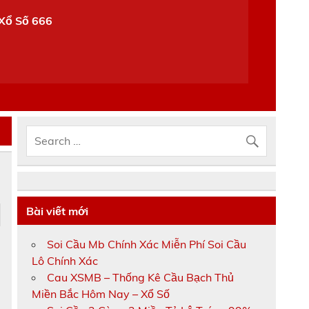
 Xổ Số 666
Bài viết mới
Soi Cầu Mb Chính Xác Miễn Phí Soi Cầu
Lô Chính Xác
Cau XSMB – Thống Kê Cầu Bạch Thủ
Miền Bắc Hôm Nay – Xổ Số