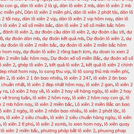
la con gi
,
dàn lô xiên 2 là gì
,
dàn lô xiên 2 mb
,
dàn lô xiên 2 mb
ắc miễn phí
,
Dàn lô xiên 2 miền phí
,
dàn lô xiên 2 phát tài
,
dàn lô
 2 tối nay
,
dàn lô xiên 2 vip
,
dàn lô xiên 2 vip hôm nay
,
dàn lô
n lô xiên 2 xổ số miền bắc
,
dàn lô xiên 2 xổ số miền bắc hôm
2
,
đánh lô xiên 2
,
dự đoán cầu dàn lô xiên 2
,
dự đoán cầu stl
,
dự
88
,
dự đoán dàn mb
,
dự đoán kết quả mb
,
Dự đoán lô xiên 2
,
dự
,
dự đoán lô xiên 2 miền bắc
,
dự đoán lô xiên 2 miền bắc hôm
ay hom nay
,
dự đoán lô xiên 2 rồng bạch kim
,
du doan lo xien 2
iên 2 miền bắc hôm nay
,
Dự đoán xổ số miền Bắc
,
dự đoán xổ số
ô xiên 2
,
ghép lô xiên 2
,
kết quả lô xiên 2
,
kết quả lô xiên 2 chính
2 dep nhat hom nay
,
lo song thu vip
,
lô tô song thủ mb miễn phí
,
iên 2
,
lô xiên 2 1 ăn bao nhiêu
,
lô xiên 2 247
,
lô xiên 2 ăn bao
2 chuẩn nhất
,
lô xiên 2 đẹp nhất hôm nay
,
lô xiên 2 gan
,
lô xiên 2
y ra
,
Lô xiên 2 hay về
,
lô xiên 2 hay về hàng ngày
,
lô xiên 2 hay
y về trong tuần
,
lô xiên 2 hôm nay
,
lô xiên 2 hôm nay con gì
,
lô
ên 2 mb hôm nay
,
lô xiên 2 miền bắc
,
Lô xiên 2 miền Bắc an bao
lô xiên 2 ngày
,
lô xiên 2 nhân bao nhiêu
,
lô xiên 2 phát lộc
,
lô
im
,
lô xiên 2 siêu chuẩn
,
lô xiên 2 siêu chuẩn hàng ngày
,
lô xiên
p
,
lô xiên 2 tỉ phú
,
lô xiên 2 xsmb
,
lo xien hom nay
,
lô xiên quay
lô xiên 2 miền bắc
,
phương pháp bắt lô xiên 2
,
phuong phap