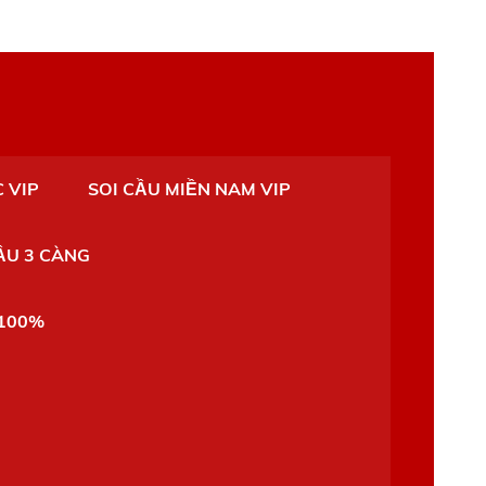
 VIP
SOI CẦU MIỀN NAM VIP
ẦU 3 CÀNG
 100%