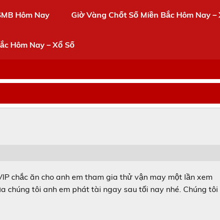
XSMB Hôm Nay
Giờ Vàng Chốt Số Miền Bắc Hôm Nay –
ắc Hôm Nay – Xổ Số
IP chắc ăn cho anh em tham gia thử vận may một lần xem
ủa chúng tôi anh em phát tài ngay sau tối nay nhé. Chúng tôi