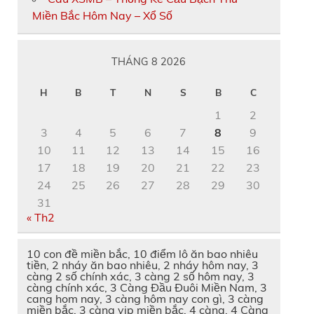
Miền Bắc Hôm Nay – Xổ Số
THÁNG 8 2026
H
B
T
N
S
B
C
1
2
3
4
5
6
7
8
9
10
11
12
13
14
15
16
17
18
19
20
21
22
23
24
25
26
27
28
29
30
31
« Th2
10 con đề miền bắc, 10 điểm lô ăn bao nhiêu
tiền, 2 nháy ăn bao nhiêu, 2 nháy hôm nay, 3
càng 2 số chính xác, 3 càng 2 số hôm nay, 3
càng chính xác, 3 Càng Đầu Đuôi Miền Nam, 3
cang hom nay, 3 càng hôm nay con gì, 3 càng
miền bắc, 3 càng vip miền bắc, 4 càng, 4 Càng