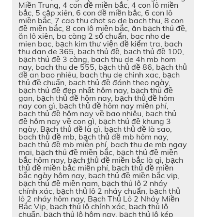
Miền Trung, 4 con đề miền bắc, 4 con lô miền
bắc, 5 cặp xiên, 6 con đề miền bắc, 6 con lô
miền bắc, 7 cao thu chot so de bach thu, 8 con
đề miền bắc, 8 con lô miền bắc, ăn bạch thủ đề,
ăn lô xiên, ba càng 2 số chuẩn, bac nho de
mien bac, bạch kim thư viện đề kiểm tra, bach
thu dan de 365, bạch thủ đề, bạch thủ đề 100,
bạch thủ đề 3 càng, bach thu de 4h mb hom
nay, bach thu de 555, bạch thủ đề 86, bạch thủ
đề an bao nhiêu, bach thu de chinh xac, bạch
thủ đề chuẩn, bạch thủ đề đánh theo ngày,
bạch thủ đề đẹp nhất hôm nay, bạch thủ đề
gan, bạch thủ đề hôm nay, bạch thủ đề hôm
nay con gì, bạch thủ đề hôm nay miễn phí,
bạch thủ đề hôm nay về bao nhiêu, bạch thủ
đề hôm nay về con gì, bạch thủ đề khung 3
ngày, Bạch thủ đề là gì, bạch thủ đề là sao,
bach thủ đề mb, bạch thủ đề mb hôm nay,
bạch thủ đề mb miễn phí, bach thu de mb ngay
mai, bạch thủ đề miền bắc, bạch thủ đề miền
bắc hôm nay, bạch thủ đề miền bắc là gì, bạch
thủ đề miền bắc miễn phí, bạch thủ đề miền
bắc ngày hôm nay, bạch thủ đề miền bắc vip,
bạch thủ đề miền nam, bạch thủ lô 2 nháy
chính xác, bạch thủ lô 2 nháy chuẩn, bạch thủ
lô 2 nháy hôm nay, Bạch Thủ Lô 2 Nháy Miền
Bắc Vip, bạch thủ lô chính xác, bạch thủ lô
chuẩn, bạch thủ lô hôm nay, bạch thủ lô kép