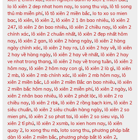
lo lô xiên 2 dep nhat hom nay
,
lo song thu vip
,
lô tô song
thủ mb miễn phí
,
lô tô xiên 2 miền bắc
,
lo to xo so mien
bac
,
lô xiên
,
lô xiên 2
,
lô xiên 2 1 ăn bao nhiêu
,
lô xiên 2
247
,
lô xiên 2 ăn bao nhiêu
,
lô xiên 2 chiều nay
,
lô xiên 2
chính xác
,
lô xiên 2 chuẩn nhất
,
lô xiên 2 đẹp nhất hôm
nay
,
lô xiên 2 gan
,
lô xiên 2 hàng ngày
,
lô xiên 2 hàng
ngày chính xác
,
lô xiên 2 hay ra
,
Lô xiên 2 hay về
,
lô xiên
2 hay về hàng ngày
,
lô xiên 2 hay về nhất
,
lô xiên 2 hay
ve nhat trong thang
,
lô xiên 2 hay về trong tuần
,
lô xiên 2
hôm nay
,
lô xiên 2 hôm nay con gì
,
lô xiên 2 là gì
,
lô xiên
2 mb
,
lô xiên 2 mb chính xác
,
lô xiên 2 mb hôm nay
,
lô
xiên 2 miền bắc
,
Lô xiên 2 miền Bắc an bao nhiêu
,
lô xiên
2 miền bắc hôm nay
,
lô xiên 2 miễn phí
,
lô xiên 2 ngày
,
lô
xiên 2 nhân bao nhiêu
,
lô xiên 2 phát lộc
,
lô xiên 2 ra
chiều nay
,
lô xiên 2 rbk
,
lô xiên 2 rồng bạch kim
,
lô xiên 2
siêu chuẩn
,
lô xiên 2 siêu chuẩn hàng ngày
,
lô xiên 2 so
mien phi
,
lô xiên 2 so phat tai
,
lô xiên 2 so sieu vip
,
lô
xiên 2 tỉ phú
,
lô xiên 2 xsmb
,
lo xien hom nay
,
lô xiên
quay 2
,
lo xong thu mb
,
loto song thu
,
phương pháp bắt
dàn lô xiên 2 miền bắc
,
phương pháp bắt lô xiên 2
,