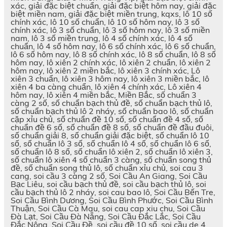
xác, giải đặc biệt chuẩn, giải đặc biệt hôm nay, giải đặc
biệt miền nam, giải đặc biệt miền trung, kqxs, lô 10 số
chính xác, lô 10 số chuẩn, lô 10 số hôm nay, lô 3 số
chính xác, lô 3 số chuẩn, lô 3 số hôm nay, lô 3 số miền
nam, lô 3 số miền trung, lô 4 số chính xác, lô 4 số
chuẩn, lô 4 số hôm nay, lô 6 số chính xác, lô 6 số chuẩn,
lô 6 số hôm nay, lô 8 số chính xác, lô 8 số chuẩn, lô 8 số
hôm nay, lô xiên 2 chính xác, lô xiên 2 chuẩn, lô xiên 2
hôm nay, lô xiên 2 miền bắc, lô xiên 3 chính xác, Lô
xiên 3 chuẩn, lô xiên 3 hôm nay, lô xiên 3 miền bắc, lô
xiên 4 ba càng chuẩn, lô xiên 4 chính xác, Lô xiên 4
hôm nay, lô xiên 4 miền bắc, Miền Bắc, số chuẩn 3
càng 2 số, số chuẩn bạch thủ đề, số chuẩn bạch thủ lô,
số chuẩn bạch thủ lô 2 nháy, số chuẩn bao lô, số chuẩn
cặp xỉu chủ, số chuẩn đề 10 số, số chuẩn đề 4 số, số
chuẩn đề 6 số, số chuẩn đề 8 số, số chuẩn đề đầu đuôi,
số chuẩn giải 8, số chuẩn giải đặc biệt, số chuẩn lô 10
số, số chuẩn lô 3 số, số chuẩn lô 4 số, số chuẩn lô 6 số,
số chuẩn lô 8 số, số chuẩn lô xiên 2, số chuẩn lô xiên 3,
số chuẩn lô xiên 4 số chuẩn 3 càng, số chuẩn song thủ
đề, số chuẩn song thủ lô, số chuẩn xỉu chủ, soi cau 3
cang, soi cầu 3 càng 2 số, Soi Cầu An Giang, Soi Cầu
Bạc Liêu, soi cầu bạch thủ đề, soi cầu bạch thủ lô, soi
cầu bạch thủ lô 2 nháy, soi cau bao lô, Soi Cầu Bến Tre,
Soi Cầu Bình Dương, Soi Cầu Bình Phước, Soi Cầu Bình
Thuận, Soi Cầu Cà Mau, soi cau cap xiu chu, Soi Cầu
Đà Lạt, Soi Cầu Đà Nẵng, Soi Cầu Đắc Lắc, Soi Cầu
Đắc Nông, Soi Cầu Đề, soi cầu đề 10 số, soi cầu de 4