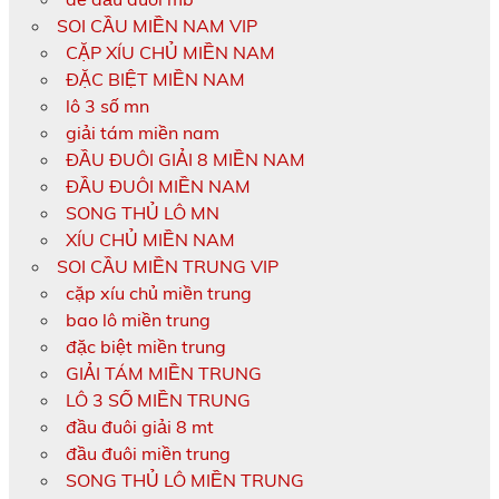
SOI CẦU MIỀN NAM VIP
CẶP XÍU CHỦ MIỀN NAM
ĐẶC BIỆT MIỀN NAM
lô 3 số mn
giải tám miền nam
ĐẦU ĐUÔI GIẢI 8 MIỀN NAM
ĐẦU ĐUÔI MIỀN NAM
SONG THỦ LÔ MN
XÍU CHỦ MIỀN NAM
SOI CẦU MIỀN TRUNG VIP
cặp xíu chủ miền trung
bao lô miền trung
đặc biệt miền trung
GIẢI TÁM MIỀN TRUNG
LÔ 3 SỐ MIỀN TRUNG
đầu đuôi giải 8 mt
đầu đuôi miền trung
SONG THỦ LÔ MIỀN TRUNG