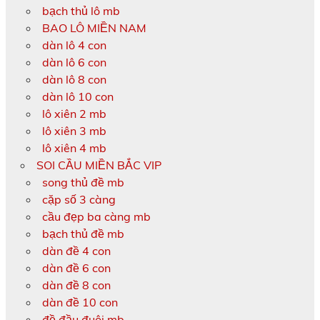
bạch thủ lô mb
BAO LÔ MIỀN NAM
dàn lô 4 con
dàn lô 6 con
dàn lô 8 con
dàn lô 10 con
lô xiên 2 mb
lô xiên 3 mb
lô xiên 4 mb
SOI CẦU MIỀN BẮC VIP
song thủ đề mb
cặp số 3 càng
cầu đẹp ba càng mb
bạch thủ đề mb
dàn đề 4 con
dàn đề 6 con
dàn đề 8 con
dàn đề 10 con
đề đầu đuôi mb