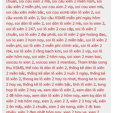
chuẩn
,
soi cau xien 2 mb
,
soi cầu xiên 2 miền nam
,
soi
cầu xiên 2 miễn phí
,
soi cau xien 2 vip
,
soi cau xien mb
,
soi cầu xiên miền bắc
,
soi cau xsmb dàn lô xiên 2
,
soi
cầu xsmb lô xiên 2
,
Soi cầu XSMB miễn phí ngày hôm
nay
,
soi dàn lô xiên 2
,
soi dàn lô xiên 2 mb
,
soi lo xien 2
,
soi lô xiên 2 247
,
soi lô xiên 2 cao cấp
,
soi lô xiên 2
chuẩn
,
soi lô xiên 2 đại phát
,
soi lô xiên 2 giờ hoàng đạo
,
soi lo xien 2 hom nay
,
soi lô xiên 2 miền bắc
,
soi lô xiên 2
miễn phí
,
soi lô xiên 2 miễn phí chính xác
,
soi lô xiên 2
rbk
,
soi lô xiên 2 rồng bạch kim
,
soi lô xiên 2 víp
,
soi lô
xiên hôm nay
,
soi xiên 2 hôm nay
,
soi xien 2 mien bac
,
soicau lo xien 2
,
soicau xien 2 mienbac
,
Tham khảo song
thu XSMB
,
thế nào là dàn lô xiên 2
,
thống kê dàn lô xiên
2 miền bắc
,
thống kê dàn lô xiên 2 nuôi 3 ngày
,
thống kê
lô xiên 2
,
thong ke lô xiên 2 hay ra nhat
,
thong ke lo xien
2 hay ve
,
thống kê lô xiên 2 miền bắc
,
tính lô xiên 2
,
tong
hop lô xiên 2 hay ve
,
xem dàn lô xiên 2
,
xem dàn lô xiên
2 đề hôm nay
,
xem dàn lô xiên 2 hôm nay
,
xem kq dàn lô
xiên 2 mb hôm nay
,
xien 2
,
xien 2 3
,
xiên 2 3 hay về
,
xiên
2 ăn mấy
,
xiên 2 chuẩn
,
xien 2 da nang
,
xiên 2 đc bao
nhiêu
,
xiên 2 đẹp nhất hôm nay
,
xien 2 hay ve
,
xien 2