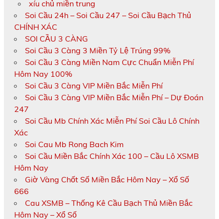
xíu chủ miền trung
Soi Cầu 24h – Soi Cầu 247 – Soi Cầu Bạch Thủ
CHÍNH XÁC
SOI CẦU 3 CÀNG
Soi Cầu 3 Càng 3 Miền Tỷ Lệ Trúng 99%
Soi Cầu 3 Càng Miền Nam Cực Chuẩn Miễn Phí
Hôm Nay 100%
Soi Cầu 3 Càng VIP Miền Bắc Miễn Phí
Soi Cầu 3 Càng VIP Miền Bắc Miễn Phí – Dự Đoán
247
Soi Cầu Mb Chính Xác Miễn Phí Soi Cầu Lô Chính
Xác
Soi Cau Mb Rong Bach Kim
Soi Cầu Miền Bắc Chính Xác 100 – Cầu Lô XSMB
Hôm Nay
Giờ Vàng Chốt Số Miền Bắc Hôm Nay – Xổ Số
666
Cau XSMB – Thống Kê Cầu Bạch Thủ Miền Bắc
Hôm Nay – Xổ Số