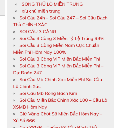
SONG THỦ LÔ MIỀN TRUNG
xíu chủ miền trung
Soi Cầu 24h – Soi Cầu 247 – Soi Cầu Bạch
Thủ CHÍNH XÁC
SOI CẦU 3 CÀNG
Soi Cầu 3 Càng 3 Miền Tỷ Lệ Trúng 99%
Soi Cầu 3 Càng Miền Nam Cực Chuẩn
Miễn Phí Hôm Nay 100%
Soi Cầu 3 Càng VIP Miền Bắc Miễn Phí
Soi Cầu 3 Càng VIP Miền Bắc Miễn Phí –
Dự Đoán 247
Soi Cầu Mb Chính Xác Miễn Phí Soi Cầu
Lô Chính Xác
Soi Cau Mb Rong Bach Kim
Soi Cầu Miền Bắc Chính Xác 100 – Cầu Lô
XSMB Hôm Nay
Giờ Vàng Chốt Số Miền Bắc Hôm Nay –
Xổ Số 666
Cau XSMB – Thống Kê Cầu Bạch Thủ