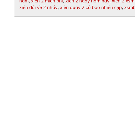
nam
,
xiên 2 miễn phí
,
xiên 2 ngày hôm nay
,
xiên 2 xsm
xiên đôi về 2 nháy
,
xiên quay 2 có bao nhiêu cặp
,
xsmb