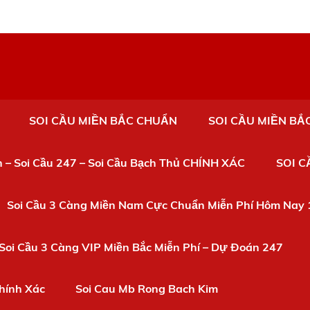
SOI CẦU MIỀN BẮC CHUẨN
SOI CẦU MIỀN BẮC
h – Soi Cầu 247 – Soi Cầu Bạch Thủ CHÍNH XÁC
SOI C
Soi Cầu 3 Càng Miền Nam Cực Chuẩn Miễn Phí Hôm Nay
Soi Cầu 3 Càng VIP Miền Bắc Miễn Phí – Dự Đoán 247
Chính Xác
Soi Cau Mb Rong Bach Kim