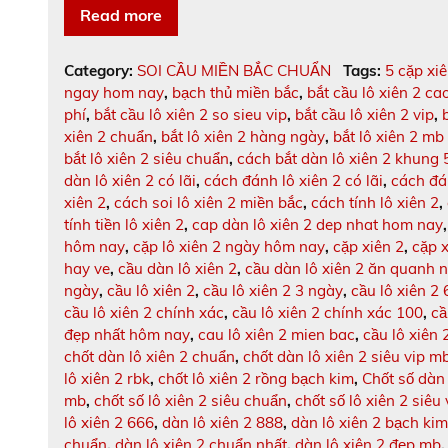
Read more
Category:
SOI CẦU MIỀN BẮC CHUẨN
Tags:
5 cặp xiê
ngay hom nay
,
bạch thủ miền bắc
,
bắt cầu lô xiên 2 ca
phí
,
bắt cầu lô xiên 2 so sieu vip
,
bắt cầu lô xiên 2 vip
,
xiên 2 chuẩn
,
bắt lô xiên 2 hàng ngày
,
bắt lô xiên 2 m
bắt lô xiên 2 siêu chuẩn
,
cách bắt dàn lô xiên 2 khung 
dàn lô xiên 2 có lãi
,
cách đánh lô xiên 2 có lãi
,
cách đán
xiên 2
,
cách soi lô xiên 2 miền bắc
,
cách tính lô xiên 2
,
tính tiền lô xiên 2
,
cap dàn lô xiên 2 dep nhat hom nay
hôm nay
,
cặp lô xiên 2 ngày hôm nay
,
cặp xiên 2
,
cặp 
hay ve
,
cầu dàn lô xiên 2
,
cầu dàn lô xiên 2 ăn quanh 
ngày
,
cầu lô xiên 2
,
cầu lô xiên 2 3 ngày
,
cầu lô xiên 2
cầu lô xiên 2 chính xác
,
cầu lô xiên 2 chính xác 100
,
cầ
đẹp nhất hôm nay
,
cau lô xiên 2 mien bac
,
cầu lô xiên 
chốt dàn lô xiên 2 chuẩn
,
chốt dàn lô xiên 2 siêu vip m
lô xiên 2 rbk
,
chốt lô xiên 2 rồng bạch kim
,
Chốt số dàn 
mb
,
chốt số lô xiên 2 siêu chuẩn
,
chốt số lô xiên 2 siêu 
lô xiên 2 666
,
dàn lô xiên 2 888
,
dàn lô xiên 2 bạch ki
chuẩn
,
dàn lô xiên 2 chuẩn nhất
,
dàn lô xiên 2 đẹp mb