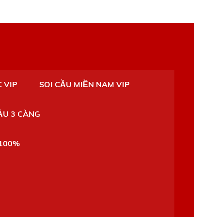
 VIP
SOI CẦU MIỀN NAM VIP
ẦU 3 CÀNG
 100%