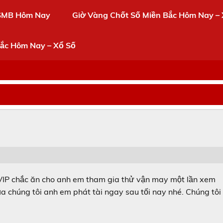
XSMB Hôm Nay
Giờ Vàng Chốt Số Miền Bắc Hôm Nay –
ắc Hôm Nay – Xổ Số
IP chắc ăn cho anh em tham gia thử vận may một lần xem
ủa chúng tôi anh em phát tài ngay sau tối nay nhé. Chúng tôi