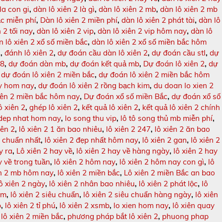
la con gi
,
dàn lô xiên 2 là gì
,
dàn lô xiên 2 mb
,
dàn lô xiên 2 mb
ắc miễn phí
,
Dàn lô xiên 2 miền phí
,
dàn lô xiên 2 phát tài
,
dàn lô
 2 tối nay
,
dàn lô xiên 2 vip
,
dàn lô xiên 2 vip hôm nay
,
dàn lô
n lô xiên 2 xổ số miền bắc
,
dàn lô xiên 2 xổ số miền bắc hôm
2
,
đánh lô xiên 2
,
dự đoán cầu dàn lô xiên 2
,
dự đoán cầu stl
,
dự
88
,
dự đoán dàn mb
,
dự đoán kết quả mb
,
Dự đoán lô xiên 2
,
dự
,
dự đoán lô xiên 2 miền bắc
,
dự đoán lô xiên 2 miền bắc hôm
ay hom nay
,
dự đoán lô xiên 2 rồng bạch kim
,
du doan lo xien 2
iên 2 miền bắc hôm nay
,
Dự đoán xổ số miền Bắc
,
dự đoán xổ số
ô xiên 2
,
ghép lô xiên 2
,
kết quả lô xiên 2
,
kết quả lô xiên 2 chính
2 dep nhat hom nay
,
lo song thu vip
,
lô tô song thủ mb miễn phí
,
iên 2
,
lô xiên 2 1 ăn bao nhiêu
,
lô xiên 2 247
,
lô xiên 2 ăn bao
2 chuẩn nhất
,
lô xiên 2 đẹp nhất hôm nay
,
lô xiên 2 gan
,
lô xiên 2
y ra
,
Lô xiên 2 hay về
,
lô xiên 2 hay về hàng ngày
,
lô xiên 2 hay
y về trong tuần
,
lô xiên 2 hôm nay
,
lô xiên 2 hôm nay con gì
,
lô
ên 2 mb hôm nay
,
lô xiên 2 miền bắc
,
Lô xiên 2 miền Bắc an bao
lô xiên 2 ngày
,
lô xiên 2 nhân bao nhiêu
,
lô xiên 2 phát lộc
,
lô
im
,
lô xiên 2 siêu chuẩn
,
lô xiên 2 siêu chuẩn hàng ngày
,
lô xiên
p
,
lô xiên 2 tỉ phú
,
lô xiên 2 xsmb
,
lo xien hom nay
,
lô xiên quay
lô xiên 2 miền bắc
,
phương pháp bắt lô xiên 2
,
phuong phap