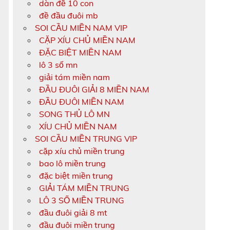
dàn đề 10 con
đề đầu đuôi mb
SOI CẦU MIỀN NAM VIP
CẶP XÍU CHỦ MIỀN NAM
ĐẶC BIỆT MIỀN NAM
lô 3 số mn
giải tám miền nam
ĐẦU ĐUÔI GIẢI 8 MIỀN NAM
g
ĐẦU ĐUÔI MIỀN NAM
SONG THỦ LÔ MN
XÍU CHỦ MIỀN NAM
SOI CẦU MIỀN TRUNG VIP
cặp xíu chủ miền trung
bao lô miền trung
đặc biệt miền trung
GIẢI TÁM MIỀN TRUNG
LÔ 3 SỐ MIỀN TRUNG
đầu đuôi giải 8 mt
đầu đuôi miền trung