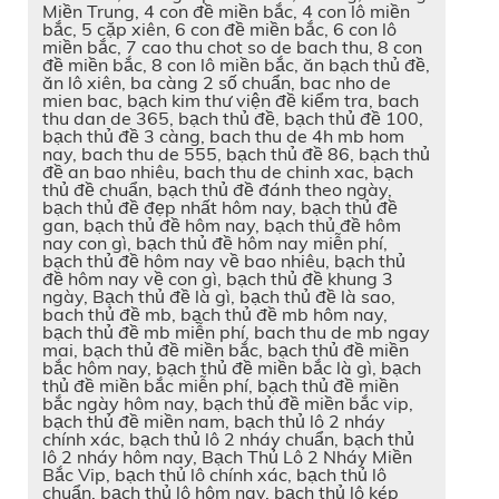
Miền Trung, 4 con đề miền bắc, 4 con lô miền
bắc, 5 cặp xiên, 6 con đề miền bắc, 6 con lô
miền bắc, 7 cao thu chot so de bach thu, 8 con
đề miền bắc, 8 con lô miền bắc, ăn bạch thủ đề,
ăn lô xiên, ba càng 2 số chuẩn, bac nho de
mien bac, bạch kim thư viện đề kiểm tra, bach
thu dan de 365, bạch thủ đề, bạch thủ đề 100,
bạch thủ đề 3 càng, bach thu de 4h mb hom
nay, bach thu de 555, bạch thủ đề 86, bạch thủ
đề an bao nhiêu, bach thu de chinh xac, bạch
thủ đề chuẩn, bạch thủ đề đánh theo ngày,
bạch thủ đề đẹp nhất hôm nay, bạch thủ đề
gan, bạch thủ đề hôm nay, bạch thủ đề hôm
nay con gì, bạch thủ đề hôm nay miễn phí,
bạch thủ đề hôm nay về bao nhiêu, bạch thủ
đề hôm nay về con gì, bạch thủ đề khung 3
ngày, Bạch thủ đề là gì, bạch thủ đề là sao,
bach thủ đề mb, bạch thủ đề mb hôm nay,
bạch thủ đề mb miễn phí, bach thu de mb ngay
mai, bạch thủ đề miền bắc, bạch thủ đề miền
bắc hôm nay, bạch thủ đề miền bắc là gì, bạch
thủ đề miền bắc miễn phí, bạch thủ đề miền
bắc ngày hôm nay, bạch thủ đề miền bắc vip,
bạch thủ đề miền nam, bạch thủ lô 2 nháy
chính xác, bạch thủ lô 2 nháy chuẩn, bạch thủ
lô 2 nháy hôm nay, Bạch Thủ Lô 2 Nháy Miền
Bắc Vip, bạch thủ lô chính xác, bạch thủ lô
chuẩn, bạch thủ lô hôm nay, bạch thủ lô kép