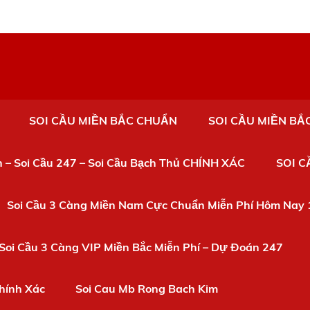
SOI CẦU MIỀN BẮC CHUẨN
SOI CẦU MIỀN BẮC
h – Soi Cầu 247 – Soi Cầu Bạch Thủ CHÍNH XÁC
SOI C
Soi Cầu 3 Càng Miền Nam Cực Chuẩn Miễn Phí Hôm Nay
Soi Cầu 3 Càng VIP Miền Bắc Miễn Phí – Dự Đoán 247
Chính Xác
Soi Cau Mb Rong Bach Kim