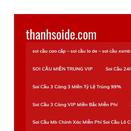
Skip
to
content
thanhsoide.com
soi cầu cao cấp – soi cầu lo de – soi cầu xsmb
SOI CẦU MIỀN TRUNG VIP
Soi Cầu 24
Soi Cầu 3 Càng 3 Miền Tỷ Lệ Trúng 99%
Soi Cầu 3 Càng VIP Miền Bắc Miễn Phí
Soi Cầu Mb Chính Xác Miễn Phí Soi Cầu Lô 