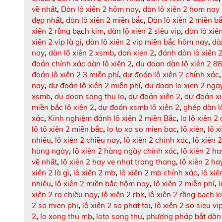
về nhất
,
Dàn lô xiên 2 hôm nay
,
dàn lô xiên 2 hom nay 
đẹp nhất
,
dàn lô xiên 2 miền bắc
,
Dàn lô xiên 2 miền b
xiên 2 rồng bạch kim
,
dàn lô xiên 2 siêu víp
,
dàn lô xiên
xiên 2 vip là gì
,
dàn lô xiên 2 vip miền bắc hôm nay
,
dà
nay
,
dàn lô xiên 2 xsmb
,
dan xien 2
,
đánh dàn lô xiên 
đoán chính xác dàn lô xiên 2
,
du doan dàn lô xiên 2 8
đoán lô xiên 2 3 miễn phí
,
dự đoán lô xiên 2 chính xác
nay
,
dự đoán lô xiên 2 miễn phí
,
du doan lo xien 2 ng
xsmb
,
du doan song thu lo
,
dự đoán xiên 2
,
dự đoán x
miền bắc lô xiên 2
,
dự đoán xsmb lô xiên 2
,
ghép dàn l
xác
,
Kinh nghiệm đánh lô xiên 2 miền Bắc
,
lo lô xiên 
lô tô xiên 2 miền bắc
,
lo to xo so mien bac
,
lô xiên
,
lô x
nhiêu
,
lô xiên 2 chiều nay
,
lô xiên 2 chính xác
,
lô xiên 
hàng ngày
,
lô xiên 2 hàng ngày chính xác
,
lô xiên 2 ha
về nhất
,
lô xiên 2 hay ve nhat trong thang
,
lô xiên 2 ha
xiên 2 là gì
,
lô xiên 2 mb
,
lô xiên 2 mb chính xác
,
lô xi
nhiêu
,
lô xiên 2 miền bắc hôm nay
,
lô xiên 2 miễn phí
,
xiên 2 ra chiều nay
,
lô xiên 2 rbk
,
lô xiên 2 rồng bạch k
2 so mien phi
,
lô xiên 2 so phat tai
,
lô xiên 2 so sieu vi
2
,
lo xong thu mb
,
loto song thu
,
phương pháp bắt dàn 