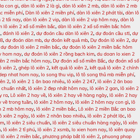
la con gi
,
dàn lô xiên 2 là gì
,
dàn lô xiên 2 mb
,
dàn lô xiên 2 mb
ắc miễn phí
,
Dàn lô xiên 2 miền phí
,
dàn lô xiên 2 phát tài
,
dàn lô
 2 tối nay
,
dàn lô xiên 2 vip
,
dàn lô xiên 2 vip hôm nay
,
dàn lô
n lô xiên 2 xổ số miền bắc
,
dàn lô xiên 2 xổ số miền bắc hôm
2
,
đánh lô xiên 2
,
dự đoán cầu dàn lô xiên 2
,
dự đoán cầu stl
,
dự
88
,
dự đoán dàn mb
,
dự đoán kết quả mb
,
Dự đoán lô xiên 2
,
dự
,
dự đoán lô xiên 2 miền bắc
,
dự đoán lô xiên 2 miền bắc hôm
ay hom nay
,
dự đoán lô xiên 2 rồng bạch kim
,
du doan lo xien 2
iên 2 miền bắc hôm nay
,
Dự đoán xổ số miền Bắc
,
dự đoán xổ số
ô xiên 2
,
ghép lô xiên 2
,
kết quả lô xiên 2
,
kết quả lô xiên 2 chính
2 dep nhat hom nay
,
lo song thu vip
,
lô tô song thủ mb miễn phí
,
iên 2
,
lô xiên 2 1 ăn bao nhiêu
,
lô xiên 2 247
,
lô xiên 2 ăn bao
2 chuẩn nhất
,
lô xiên 2 đẹp nhất hôm nay
,
lô xiên 2 gan
,
lô xiên 2
y ra
,
Lô xiên 2 hay về
,
lô xiên 2 hay về hàng ngày
,
lô xiên 2 hay
y về trong tuần
,
lô xiên 2 hôm nay
,
lô xiên 2 hôm nay con gì
,
lô
ên 2 mb hôm nay
,
lô xiên 2 miền bắc
,
Lô xiên 2 miền Bắc an bao
lô xiên 2 ngày
,
lô xiên 2 nhân bao nhiêu
,
lô xiên 2 phát lộc
,
lô
im
,
lô xiên 2 siêu chuẩn
,
lô xiên 2 siêu chuẩn hàng ngày
,
lô xiên
p
,
lô xiên 2 tỉ phú
,
lô xiên 2 xsmb
,
lo xien hom nay
,
lô xiên quay
lô xiên 2 miền bắc
,
phương pháp bắt lô xiên 2
,
phuong phap