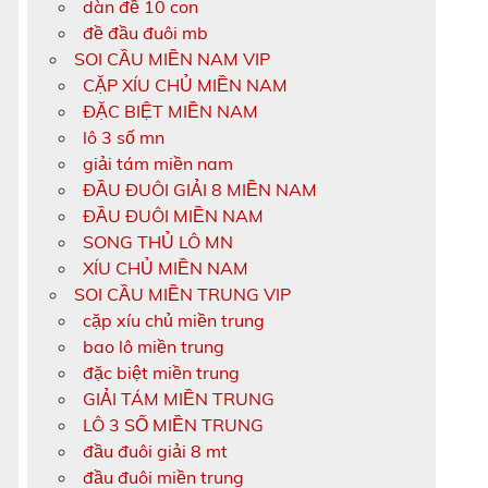
dàn đề 10 con
đề đầu đuôi mb
SOI CẦU MIỀN NAM VIP
CẶP XÍU CHỦ MIỀN NAM
ĐẶC BIỆT MIỀN NAM
lô 3 số mn
giải tám miền nam
ĐẦU ĐUÔI GIẢI 8 MIỀN NAM
g
ĐẦU ĐUÔI MIỀN NAM
SONG THỦ LÔ MN
XÍU CHỦ MIỀN NAM
SOI CẦU MIỀN TRUNG VIP
cặp xíu chủ miền trung
bao lô miền trung
đặc biệt miền trung
GIẢI TÁM MIỀN TRUNG
LÔ 3 SỐ MIỀN TRUNG
đầu đuôi giải 8 mt
đầu đuôi miền trung