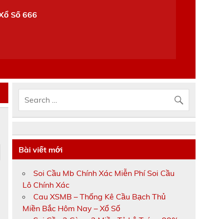
 Xổ Số 666
Bài viết mới
Soi Cầu Mb Chính Xác Miễn Phí Soi Cầu
Lô Chính Xác
Cau XSMB – Thống Kê Cầu Bạch Thủ
Miền Bắc Hôm Nay – Xổ Số