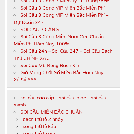
Soi Cầu 3 Càng 3 Miền Tỷ Lệ Trúng 99%
Soi Cầu 3 Càng VIP Miền Bắc Miễn Phí
Soi Cầu 3 Càng VIP Miền Bắc Miễn Phí –
Dự Đoán 247
SOI CẦU 3 CÀNG
Soi Cầu 3 Càng Miền Nam Cực Chuẩn
Miễn Phí Hôm Nay 100%
Soi Cầu 24h – Soi Cầu 247 – Soi Cầu Bạch
Thủ CHÍNH XÁC
Soi Cau Mb Rong Bach Kim
Giờ Vàng Chốt Số Miền Bắc Hôm Nay –
Xổ Số 666
g
soi cầu cao cấp – soi cầu lo de – soi cầu
xsmb
SOI CẦU MIỀN BẮC CHUẨN
bạch thủ lô 2 nháy
song thủ lô kép
song thủ lô mb