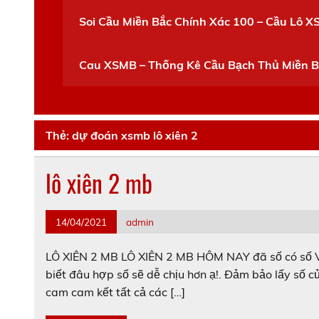
Soi Cầu Miền Bắc Chính Xác 100 – Cầu Lô 
Cau XSMB – Thống Kê Cầu Bạch Thủ Miền B
Thẻ:
dự đoán xsmb lô xiên 2
lô xiên 2 mb
14/04/2021
admin
LÔ XIÊN 2 MB LÔ XIÊN 2 MB HÔM NAY đã số có số V
biết đâu hợp số sẽ dễ chịu hơn ạ!. Đảm bảo lấy số c
cam cam kết tất cả các […]