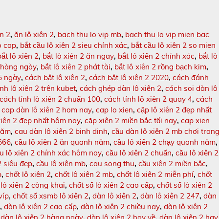
n 2
,
ăn lô xiên 2
,
bach thu lo vip mb
,
bach thu lo vip mien bac
o cap
,
bắt cầu lô xiên 2 sieu chính xác
,
bắt cầu lô xiên 2 so mien
bắt lô xiên 2
,
bắt lô xiên 2 ăn ngay
,
bắt lô xiên 2 chính xác
,
bắt lô
b hàng ngày
,
bắt lô xiên 2 phát tài
,
bắt lô xiên 2 rồng bạch kim
,
5 ngày
,
cách bắt lô xiên 2
,
cách bắt lô xiên 2 2020
,
cách đánh
h lô xiên 2 trên kubet
,
cách ghép dàn lô xiên 2
,
cách soi dàn lô
cách tính lô xiên 2 chuẩn 100
,
cách tính lô xiên 2 quay 4
,
cách
,
cap dàn lô xiên 2 hom nay
,
cap lo xien
,
cặp lô xiên 2 đẹp nhất
xiên 2 đẹp nhất hôm nay
,
cặp xiên 2 miền bắc tối nay
,
cap xien
năm
,
cau dàn lô xiên 2 binh dinh
,
cầu dàn lô xiên 2 mb chơi tron
 666
,
cầu lô xiên 2 ăn quanh năm
,
cầu lô xiên 2 chạy quanh năm
,
u lô xiên 2 chính xác hôm nay
,
cầu lô xiên 2 chuẩn
,
cầu lô xiên 2
2 siêu đẹp
,
cầu lô xiên mb
,
cau song thu
,
cầu xiên 2 miền bắc
,
b
,
chốt lô xiên 2
,
chốt lô xiên 2 mb
,
chốt lô xiên 2 miễn phí
,
chốt
lô xiên 2 công khai
,
chốt số lô xiên 2 cao cấp
,
chốt số lô xiên 2
víp
,
chốt số xsmb lô xiên 2
,
dàn lô xiên 2
,
dàn lô xiên 2 247
,
dàn
m
,
dàn lô xiên 2 cao cấp
,
dàn lô xiên 2 chiều nay
,
dàn lô xiên 2
,
dàn lô xiên 2 hàng ngày
,
dàn lô xiên 2 hay về
,
dàn lô xiên 2 hay