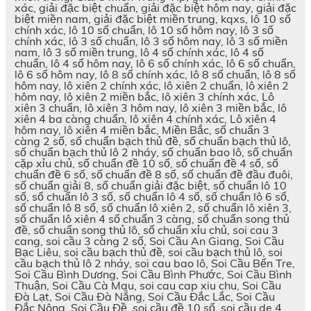
xác, giải đặc biệt chuẩn, giải đặc biệt hôm nay, giải đặc
biệt miền nam, giải đặc biệt miền trung, kqxs, lô 10 số
chính xác, lô 10 số chuẩn, lô 10 số hôm nay, lô 3 số
chính xác, lô 3 số chuẩn, lô 3 số hôm nay, lô 3 số miền
nam, lô 3 số miền trung, lô 4 số chính xác, lô 4 số
chuẩn, lô 4 số hôm nay, lô 6 số chính xác, lô 6 số chuẩn,
lô 6 số hôm nay, lô 8 số chính xác, lô 8 số chuẩn, lô 8 số
hôm nay, lô xiên 2 chính xác, lô xiên 2 chuẩn, lô xiên 2
hôm nay, lô xiên 2 miền bắc, lô xiên 3 chính xác, Lô
xiên 3 chuẩn, lô xiên 3 hôm nay, lô xiên 3 miền bắc, lô
xiên 4 ba càng chuẩn, lô xiên 4 chính xác, Lô xiên 4
hôm nay, lô xiên 4 miền bắc, Miền Bắc, số chuẩn 3
càng 2 số, số chuẩn bạch thủ đề, số chuẩn bạch thủ lô,
số chuẩn bạch thủ lô 2 nháy, số chuẩn bao lô, số chuẩn
cặp xỉu chủ, số chuẩn đề 10 số, số chuẩn đề 4 số, số
chuẩn đề 6 số, số chuẩn đề 8 số, số chuẩn đề đầu đuôi,
số chuẩn giải 8, số chuẩn giải đặc biệt, số chuẩn lô 10
số, số chuẩn lô 3 số, số chuẩn lô 4 số, số chuẩn lô 6 số,
số chuẩn lô 8 số, số chuẩn lô xiên 2, số chuẩn lô xiên 3,
số chuẩn lô xiên 4 số chuẩn 3 càng, số chuẩn song thủ
đề, số chuẩn song thủ lô, số chuẩn xỉu chủ, soi cau 3
cang, soi cầu 3 càng 2 số, Soi Cầu An Giang, Soi Cầu
Bạc Liêu, soi cầu bạch thủ đề, soi cầu bạch thủ lô, soi
cầu bạch thủ lô 2 nháy, soi cau bao lô, Soi Cầu Bến Tre,
Soi Cầu Bình Dương, Soi Cầu Bình Phước, Soi Cầu Bình
Thuận, Soi Cầu Cà Mau, soi cau cap xiu chu, Soi Cầu
Đà Lạt, Soi Cầu Đà Nẵng, Soi Cầu Đắc Lắc, Soi Cầu
Đắc Nông, Soi Cầu Đề, soi cầu đề 10 số, soi cầu de 4