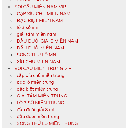
SOI CẦU MIỀN NAM VIP
CẶP XÍU CHỦ MIỀN NAM
ĐẶC BIỆT MIỀN NAM
lô 3 số mn
giải tám miền nam
ĐẦU ĐUÔI GIẢI 8 MIỀN NAM
ĐẦU ĐUÔI MIỀN NAM
SONG THỦ LÔ MN
XÍU CHỦ MIỀN NAM
SOI CẦU MIỀN TRUNG VIP
cặp xíu chủ miền trung
bao lô miền trung
đặc biệt miền trung
GIẢI TÁM MIỀN TRUNG
LÔ 3 SỐ MIỀN TRUNG
đầu đuôi giải 8 mt
đầu đuôi miền trung
SONG THỦ LÔ MIỀN TRUNG