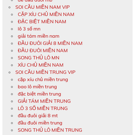
SOI CẦU MIỀN NAM VIP
CẶP XÍU CHỦ MIỀN NAM
ĐẶC BIỆT MIỀN NAM
lô 3 số mn
giải tám miền nam
ĐẦU ĐUÔI GIẢI 8 MIỀN NAM
ĐẦU ĐUÔI MIỀN NAM
SONG THỦ LÔ MN
XÍU CHỦ MIỀN NAM
SOI CẦU MIỀN TRUNG VIP
cặp xíu chủ miền trung
bao lô miền trung
đặc biệt miền trung
GIẢI TÁM MIỀN TRUNG
LÔ 3 SỐ MIỀN TRUNG
đầu đuôi giải 8 mt
đầu đuôi miền trung
SONG THỦ LÔ MIỀN TRUNG