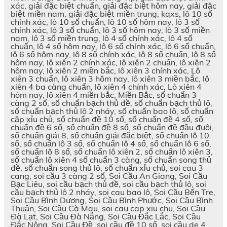
xác, giải đặc biệt chuẩn, giải đặc biệt hôm nay, giải đặc
biệt miền nam, giải đặc biệt miền trung, kqxs, lô 10 số
chính xác, lô 10 số chuẩn, lô 10 số hôm nay, lô 3 số
chính xác, lô 3 số chuẩn, lô 3 số hôm nay, lô 3 số miền
nam, lô 3 số miền trung, lô 4 số chính xác, lô 4 số
chuẩn, lô 4 số hôm nay, lô 6 số chính xác, lô 6 số chuẩn,
lô 6 số hôm nay, lô 8 số chính xác, lô 8 số chuẩn, lô 8 số
hôm nay, lô xiên 2 chính xác, lô xiên 2 chuẩn, lô xiên 2
hôm nay, lô xiên 2 miền bắc, lô xiên 3 chính xác, Lô
xiên 3 chuẩn, lô xiên 3 hôm nay, lô xiên 3 miền bắc, lô
xiên 4 ba càng chuẩn, lô xiên 4 chính xác, Lô xiên 4
hôm nay, lô xiên 4 miền bắc, Miền Bắc, số chuẩn 3
càng 2 số, số chuẩn bạch thủ đề, số chuẩn bạch thủ lô,
số chuẩn bạch thủ lô 2 nháy, số chuẩn bao lô, số chuẩn
cặp xỉu chủ, số chuẩn đề 10 số, số chuẩn đề 4 số, số
chuẩn đề 6 số, số chuẩn đề 8 số, số chuẩn đề đầu đuôi,
số chuẩn giải 8, số chuẩn giải đặc biệt, số chuẩn lô 10
số, số chuẩn lô 3 số, số chuẩn lô 4 số, số chuẩn lô 6 số,
số chuẩn lô 8 số, số chuẩn lô xiên 2, số chuẩn lô xiên 3,
số chuẩn lô xiên 4 số chuẩn 3 càng, số chuẩn song thủ
đề, số chuẩn song thủ lô, số chuẩn xỉu chủ, soi cau 3
cang, soi cầu 3 càng 2 số, Soi Cầu An Giang, Soi Cầu
Bạc Liêu, soi cầu bạch thủ đề, soi cầu bạch thủ lô, soi
cầu bạch thủ lô 2 nháy, soi cau bao lô, Soi Cầu Bến Tre,
Soi Cầu Bình Dương, Soi Cầu Bình Phước, Soi Cầu Bình
Thuận, Soi Cầu Cà Mau, soi cau cap xiu chu, Soi Cầu
Đà Lạt, Soi Cầu Đà Nẵng, Soi Cầu Đắc Lắc, Soi Cầu
Đắc Nông, Soi Cầu Đề, soi cầu đề 10 số, soi cầu de 4