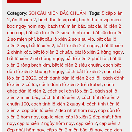
Category:
SOI CẦU MIỀN BẮC CHUẨN
Tags:
5 cặp xiên
2
,
ăn lô xiên 2
,
bach thu lo vip mb
,
bach thu lo vip mien
bac ngay hom nay
,
bạch thủ miền bắc
,
bắt cầu lô xiên 2
cao cap
,
bắt cầu lô xiên 2 sieu chính xác
,
bắt cầu lô xiên
2 so mien phí
,
bắt cầu lô xiên 2 so sieu vip
,
bắt cầu lô
xiên 2 vip
,
bắt lô xiên 2
,
bắt lô xiên 2 ăn ngay
,
bắt lô xiên
2 chính xác
,
bắt lô xiên 2 chuẩn
,
bắt lô xiên 2 hàng ngày
,
bắt lô xiên 2 mb hàng ngày
,
bắt lô xiên 2 phát tài
,
bắt lô
xiên 2 rồng bạch kim
,
bắt lô xiên 2 siêu chuẩn
,
cách bắt
dàn lô xiên 2 khung 5 ngày
,
cách bắt lô xiên 2
,
cách bắt
lô xiên 2 2020
,
cách đánh dàn lô xiên 2 có lãi
,
cách đánh
lô xiên 2 có lãi
,
cách đánh lô xiên 2 trên kubet
,
cách
ghép dàn lô xiên 2
,
cách soi dàn lô xiên 2
,
cách soi lô
xiên 2 miền bắc
,
cách tính lô xiên 2
,
cách tính lô xiên 2
chuẩn 100
,
cách tính lô xiên 2 quay 4
,
cách tính tiền lô
xiên 2
,
cap dàn lô xiên 2 dep nhat hom nay
,
cap dàn lô
xiên 2 hom nay
,
cap lo xien
,
cặp lô xiên 2 đẹp nhất hôm
nay
,
cặp lô xiên 2 ngày hôm nay
,
cặp xiên 2
,
cặp xiên 2
đẹp nhất hôm nay
,
cặp xiên 2 miền bắc tối nay
,
cap xien