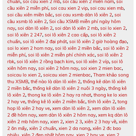
chuẩn
,
soi cau xien 2 mb
,
soi cầu xiên 2 miền nam
,
soi
cầu xiên 2 miễn phí
,
soi cau xien 2 vip
,
soi cau xien mb
,
soi cầu xiên miền bắc
,
soi cau xsmb dàn lô xiên 2
,
soi
cầu xsmb lô xiên 2
,
Soi cầu XSMB miễn phí ngày hôm
nay
,
soi dàn lô xiên 2
,
soi dàn lô xiên 2 mb
,
soi lo xien 2
,
soi lô xiên 2 247
,
soi lô xiên 2 cao cấp
,
soi lô xiên 2
chuẩn
,
soi lô xiên 2 đại phát
,
soi lô xiên 2 giờ hoàng đạo
,
soi lo xien 2 hom nay
,
soi lô xiên 2 miền bắc
,
soi lô xiên 2
miễn phí
,
soi lô xiên 2 miễn phí chính xác
,
soi lô xiên 2
rbk
,
soi lô xiên 2 rồng bạch kim
,
soi lô xiên 2 víp
,
soi lô
xiên hôm nay
,
soi xiên 2 hôm nay
,
soi xien 2 mien bac
,
soicau lo xien 2
,
soicau xien 2 mienbac
,
Tham khảo song
thu XSMB
,
thế nào là dàn lô xiên 2
,
thống kê dàn lô xiên
2 miền bắc
,
thống kê dàn lô xiên 2 nuôi 3 ngày
,
thống kê
lô xiên 2
,
thong ke lô xiên 2 hay ra nhat
,
thong ke lo xien
2 hay ve
,
thống kê lô xiên 2 miền bắc
,
tính lô xiên 2
,
tong
hop lô xiên 2 hay ve
,
xem dàn lô xiên 2
,
xem dàn lô xiên
2 đề hôm nay
,
xem dàn lô xiên 2 hôm nay
,
xem kq dàn lô
xiên 2 mb hôm nay
,
xien 2
,
xien 2 3
,
xiên 2 3 hay về
,
xiên
2 ăn mấy
,
xiên 2 chuẩn
,
xien 2 da nang
,
xiên 2 đc bao
nhiêu
,
xiên 2 đẹp nhất hôm nay
,
xien 2 hay ve
,
xien 2