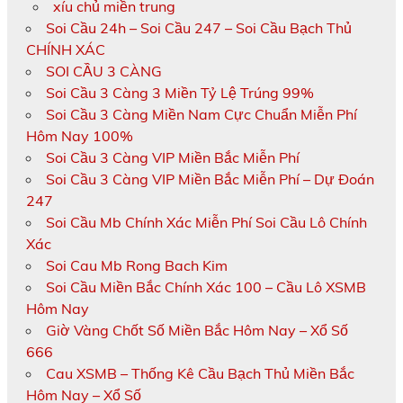
xíu chủ miền trung
Soi Cầu 24h – Soi Cầu 247 – Soi Cầu Bạch Thủ
CHÍNH XÁC
SOI CẦU 3 CÀNG
Soi Cầu 3 Càng 3 Miền Tỷ Lệ Trúng 99%
Soi Cầu 3 Càng Miền Nam Cực Chuẩn Miễn Phí
Hôm Nay 100%
Soi Cầu 3 Càng VIP Miền Bắc Miễn Phí
Soi Cầu 3 Càng VIP Miền Bắc Miễn Phí – Dự Đoán
247
Soi Cầu Mb Chính Xác Miễn Phí Soi Cầu Lô Chính
Xác
Soi Cau Mb Rong Bach Kim
Soi Cầu Miền Bắc Chính Xác 100 – Cầu Lô XSMB
Hôm Nay
Giờ Vàng Chốt Số Miền Bắc Hôm Nay – Xổ Số
666
Cau XSMB – Thống Kê Cầu Bạch Thủ Miền Bắc
Hôm Nay – Xổ Số