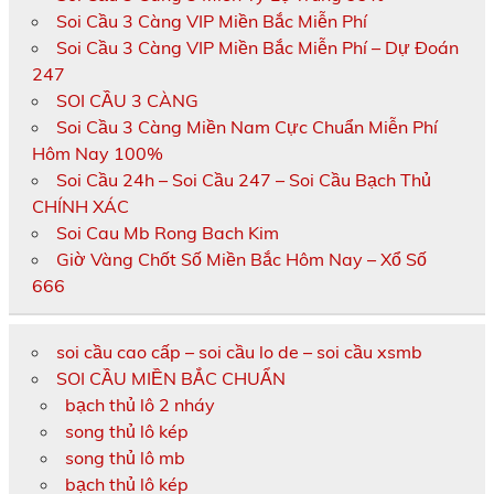
Soi Cầu 3 Càng VIP Miền Bắc Miễn Phí
Soi Cầu 3 Càng VIP Miền Bắc Miễn Phí – Dự Đoán
247
SOI CẦU 3 CÀNG
Soi Cầu 3 Càng Miền Nam Cực Chuẩn Miễn Phí
Hôm Nay 100%
Soi Cầu 24h – Soi Cầu 247 – Soi Cầu Bạch Thủ
CHÍNH XÁC
Soi Cau Mb Rong Bach Kim
Giờ Vàng Chốt Số Miền Bắc Hôm Nay – Xổ Số
666
soi cầu cao cấp – soi cầu lo de – soi cầu xsmb
SOI CẦU MIỀN BẮC CHUẨN
bạch thủ lô 2 nháy
song thủ lô kép
song thủ lô mb
bạch thủ lô kép