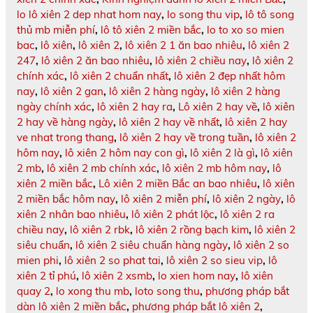
lo lô xiên 2 dep nhat hom nay
,
lo song thu vip
,
lô tô song
thủ mb miễn phí
,
lô tô xiên 2 miền bắc
,
lo to xo so mien
bac
,
lô xiên
,
lô xiên 2
,
lô xiên 2 1 ăn bao nhiêu
,
lô xiên 2
247
,
lô xiên 2 ăn bao nhiêu
,
lô xiên 2 chiều nay
,
lô xiên 2
chính xác
,
lô xiên 2 chuẩn nhất
,
lô xiên 2 đẹp nhất hôm
nay
,
lô xiên 2 gan
,
lô xiên 2 hàng ngày
,
lô xiên 2 hàng
ngày chính xác
,
lô xiên 2 hay ra
,
Lô xiên 2 hay về
,
lô xiên
2 hay về hàng ngày
,
lô xiên 2 hay về nhất
,
lô xiên 2 hay
ve nhat trong thang
,
lô xiên 2 hay về trong tuần
,
lô xiên 2
hôm nay
,
lô xiên 2 hôm nay con gì
,
lô xiên 2 là gì
,
lô xiên
2 mb
,
lô xiên 2 mb chính xác
,
lô xiên 2 mb hôm nay
,
lô
xiên 2 miền bắc
,
Lô xiên 2 miền Bắc an bao nhiêu
,
lô xiên
2 miền bắc hôm nay
,
lô xiên 2 miễn phí
,
lô xiên 2 ngày
,
lô
xiên 2 nhân bao nhiêu
,
lô xiên 2 phát lộc
,
lô xiên 2 ra
chiều nay
,
lô xiên 2 rbk
,
lô xiên 2 rồng bạch kim
,
lô xiên 2
siêu chuẩn
,
lô xiên 2 siêu chuẩn hàng ngày
,
lô xiên 2 so
mien phi
,
lô xiên 2 so phat tai
,
lô xiên 2 so sieu vip
,
lô
xiên 2 tỉ phú
,
lô xiên 2 xsmb
,
lo xien hom nay
,
lô xiên
quay 2
,
lo xong thu mb
,
loto song thu
,
phương pháp bắt
dàn lô xiên 2 miền bắc
,
phương pháp bắt lô xiên 2
,