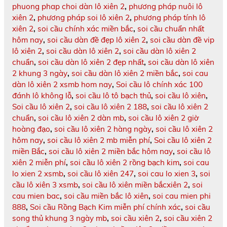
phuong phap choi dàn lô xiên 2
,
phương pháp nuôi lô
xiên 2
,
phương pháp soi lô xiên 2
,
phương pháp tính lô
xiên 2
,
soi cầu chính xác miền bắc
,
soi cầu chuẩn nhất
hôm nay
,
soi cầu dàn đề đẹp lô xiên 2
,
soi cầu dàn đề vip
lô xiên 2
,
soi cầu dàn lô xiên 2
,
soi cầu dàn lô xiên 2
chuẩn
,
soi cầu dàn lô xiên 2 đẹp nhất
,
soi cầu dàn lô xiên
2 khung 3 ngày
,
soi cầu dàn lô xiên 2 miền bắc
,
soi cau
dàn lô xiên 2 xsmb hom nay
,
Soi cầu lô chính xác 100
đánh lô không lỗ
,
soi cầu lô tô bạch thủ
,
soi cầu lô xiên
,
Soi cầu lô xiên 2
,
soi cầu lô xiên 2 188
,
soi cầu lô xiên 2
chuẩn
,
soi cầu lô xiên 2 dàn mb
,
soi cầu lô xiên 2 giờ
hoàng đạo
,
soi cầu lô xiên 2 hàng ngày
,
soi cầu lô xiên 2
hôm nay
,
soi cầu lô xiên 2 mb miễn phí
,
Soi cầu lô xiên 2
miền Bắc
,
soi cầu lô xiên 2 miền bắc hôm nay
,
soi cầu lô
xiên 2 miễn phí
,
soi cầu lô xiên 2 rồng bạch kim
,
soi cau
lo xien 2 xsmb
,
soi cầu lô xiên 247
,
soi cau lo xien 3
,
soi
cầu lô xiên 3 xsmb
,
soi cầu lô xiên miền bắcxiên 2
,
soi
cau mien bac
,
soi cầu miền bắc lô xiên
,
soi cau mien phi
888
,
Soi cầu Rồng Bạch Kim miễn phí chính xác
,
soi cầu
song thủ khung 3 ngày mb
,
soi cầu xiên 2
,
soi cầu xiên 2