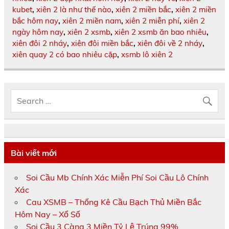
kubet
,
xiên 2 là như thế nào
,
xiên 2 miền bắc
,
xiên 2 miền
bắc hôm nay
,
xiên 2 miền nam
,
xiên 2 miễn phí
,
xiên 2
ngày hôm nay
,
xiên 2 xsmb
,
xiên 2 xsmb ăn bao nhiêu
,
xiên đôi 2 nháy
,
xiên đôi miền bắc
,
xiên đôi về 2 nháy
,
xiên quay 2 có bao nhiêu cặp
,
xsmb lô xiên 2
Bài viết mới
Soi Cầu Mb Chính Xác Miễn Phí Soi Cầu Lô Chính
Xác
Cau XSMB – Thống Kê Cầu Bạch Thủ Miền Bắc
Hôm Nay – Xổ Số
Soi Cầu 3 Càng 3 Miền Tỷ Lệ Trúng 99%