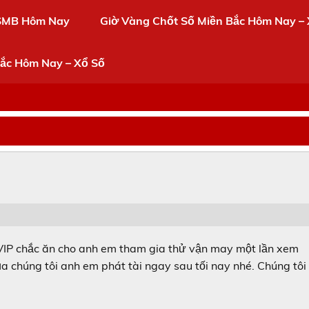
XSMB Hôm Nay
Giờ Vàng Chốt Số Miền Bắc Hôm Nay –
ắc Hôm Nay – Xổ Số
IP chắc ăn cho anh em tham gia thử vận may một lần xem
ủa chúng tôi anh em phát tài ngay sau tối nay nhé. Chúng tôi