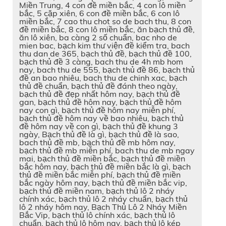
Miền Trung, 4 con đề miền bắc, 4 con lô miền
bắc, 5 cặp xiên, 6 con đề miền bắc, 6 con lô
miền bắc, 7 cao thu chot so de bach thu, 8 con
đề miền bắc, 8 con lô miền bắc, ăn bạch thủ đề,
ăn lô xiên, ba càng 2 số chuẩn, bac nho de
mien bac, bạch kim thư viện đề kiểm tra, bach
thu dan de 365, bạch thủ đề, bạch thủ đề 100,
bạch thủ đề 3 càng, bach thu de 4h mb hom
nay, bach thu de 555, bạch thủ đề 86, bạch thủ
đề an bao nhiêu, bach thu de chinh xac, bạch
thủ đề chuẩn, bạch thủ đề đánh theo ngày,
bạch thủ đề đẹp nhất hôm nay, bạch thủ đề
gan, bạch thủ đề hôm nay, bạch thủ đề hôm
nay con gì, bạch thủ đề hôm nay miễn phí,
bạch thủ đề hôm nay về bao nhiêu, bạch thủ
đề hôm nay về con gì, bạch thủ đề khung 3
ngày, Bạch thủ đề là gì, bạch thủ đề là sao,
bach thủ đề mb, bạch thủ đề mb hôm nay,
bạch thủ đề mb miễn phí, bach thu de mb ngay
mai, bạch thủ đề miền bắc, bạch thủ đề miền
bắc hôm nay, bạch thủ đề miền bắc là gì, bạch
thủ đề miền bắc miễn phí, bạch thủ đề miền
bắc ngày hôm nay, bạch thủ đề miền bắc vip,
bạch thủ đề miền nam, bạch thủ lô 2 nháy
chính xác, bạch thủ lô 2 nháy chuẩn, bạch thủ
lô 2 nháy hôm nay, Bạch Thủ Lô 2 Nháy Miền
Bắc Vip, bạch thủ lô chính xác, bạch thủ lô
chuẩn, bạch thủ lô hôm nay, bạch thủ lô kép