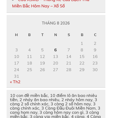
Miền Bắc Hôm Nay – Xổ Số
THÁNG 8 2026
H
B
T
N
S
B
C
1
2
3
4
5
6
7
8
9
10
11
12
13
14
15
16
17
18
19
20
21
22
23
24
25
26
27
28
29
30
31
« Th2
10 con đề miền bắc, 10 điểm lô ăn bao nhiêu
tiền, 2 nháy ăn bao nhiêu, 2 nháy hôm nay, 3
càng 2 số chính xác, 3 càng 2 số hôm nay, 3
càng chính xác, 3 Càng Đầu Đuôi Miền Nam, 3
cang hom nay, 3 càng hôm nay con gì, 3 càng
miền bắc, 3 càng vip miền bắc, 4 càng, 4 Càng