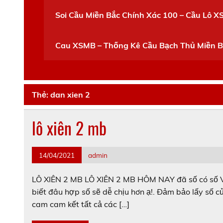
Soi Cầu Miền Bắc Chính Xác 100 – Cầu Lô 
Cau XSMB – Thống Kê Cầu Bạch Thủ Miền B
Thẻ:
dan xien 2
lô xiên 2 mb
14/04/2021
admin
LÔ XIÊN 2 MB LÔ XIÊN 2 MB HÔM NAY đã số có số V
biết đâu hợp số sẽ dễ chịu hơn ạ!. Đảm bảo lấy số c
cam cam kết tất cả các […]