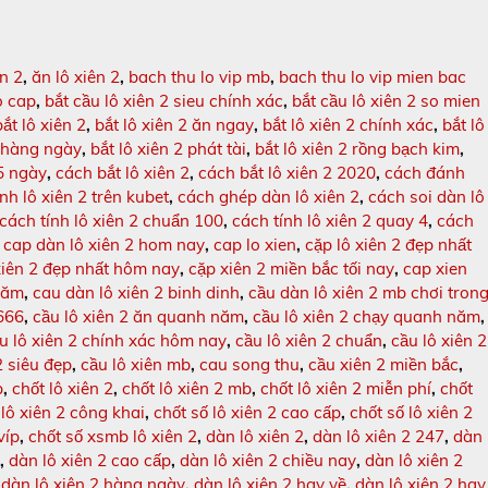
n 2
,
ăn lô xiên 2
,
bach thu lo vip mb
,
bach thu lo vip mien bac
o cap
,
bắt cầu lô xiên 2 sieu chính xác
,
bắt cầu lô xiên 2 so mien
bắt lô xiên 2
,
bắt lô xiên 2 ăn ngay
,
bắt lô xiên 2 chính xác
,
bắt lô
b hàng ngày
,
bắt lô xiên 2 phát tài
,
bắt lô xiên 2 rồng bạch kim
,
5 ngày
,
cách bắt lô xiên 2
,
cách bắt lô xiên 2 2020
,
cách đánh
h lô xiên 2 trên kubet
,
cách ghép dàn lô xiên 2
,
cách soi dàn lô
cách tính lô xiên 2 chuẩn 100
,
cách tính lô xiên 2 quay 4
,
cách
,
cap dàn lô xiên 2 hom nay
,
cap lo xien
,
cặp lô xiên 2 đẹp nhất
xiên 2 đẹp nhất hôm nay
,
cặp xiên 2 miền bắc tối nay
,
cap xien
năm
,
cau dàn lô xiên 2 binh dinh
,
cầu dàn lô xiên 2 mb chơi tron
 666
,
cầu lô xiên 2 ăn quanh năm
,
cầu lô xiên 2 chạy quanh năm
,
u lô xiên 2 chính xác hôm nay
,
cầu lô xiên 2 chuẩn
,
cầu lô xiên 2
2 siêu đẹp
,
cầu lô xiên mb
,
cau song thu
,
cầu xiên 2 miền bắc
,
b
,
chốt lô xiên 2
,
chốt lô xiên 2 mb
,
chốt lô xiên 2 miễn phí
,
chốt
lô xiên 2 công khai
,
chốt số lô xiên 2 cao cấp
,
chốt số lô xiên 2
víp
,
chốt số xsmb lô xiên 2
,
dàn lô xiên 2
,
dàn lô xiên 2 247
,
dàn
m
,
dàn lô xiên 2 cao cấp
,
dàn lô xiên 2 chiều nay
,
dàn lô xiên 2
,
dàn lô xiên 2 hàng ngày
,
dàn lô xiên 2 hay về
,
dàn lô xiên 2 hay