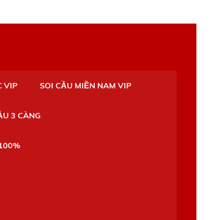
 VIP
SOI CẦU MIỀN NAM VIP
ẦU 3 CÀNG
 100%