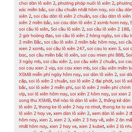
choi dàn lô xiên 2
,
phương pháp nuôi lô xiên 2
,
phương 
xác miền bắc
,
soi cầu chuẩn nhất hôm nay
,
soi cầu dàn
xiên 2
,
soi cầu dàn lô xiên 2 chuẩn
,
soi cầu dàn lô xiên
xiên 2 miền bắc
,
soi cau dàn lô xiên 2 xsmb hom nay
,
soi cầu lô xiên
,
Soi cầu lô xiên 2
,
soi cầu lô xiên 2 188
,
2 giờ hoàng đạo
,
soi cầu lô xiên 2 hàng ngày
,
soi cầu 
2 miền Bắc
,
soi cầu lô xiên 2 miền bắc hôm nay
,
soi cầ
xien 2 xsmb
,
soi cầu lô xiên 247
,
soi cau lo xien 3
,
soi 
bac
,
soi cầu miền bắc lô xiên
,
soi cau mien phi 888
,
So
3 ngày mb
,
soi cầu xiên 2
,
soi cầu xiên 2 chuẩn
,
soi ca
soi cau xien 2 vip
,
soi cau xien mb
,
soi cầu xiên miền 
XSMB miễn phí ngày hôm nay
,
soi dàn lô xiên 2
,
soi dà
cấp
,
soi lô xiên 2 chuẩn
,
soi lô xiên 2 đại phát
,
soi lô x
bắc
,
soi lô xiên 2 miễn phí
,
soi lô xiên 2 miễn phí chính
víp
,
soi lô xiên hôm nay
,
soi xiên 2 hôm nay
,
soi xien 
song thu XSMB
,
thế nào là dàn lô xiên 2
,
thống kê dàn 
lô xiên 2
,
thong ke lô xiên 2 hay ra nhat
,
thong ke lo xi
lô xiên 2 hay ve
,
xem dàn lô xiên 2
,
xem dàn lô xiên 2 
hôm nay
,
xien 2
,
xien 2 3
,
xiên 2 3 hay về
,
xiên 2 ăn m
nhất hôm nay
,
xien 2 hay ve
,
xien 2 kubet
,
xiên 2 là nh