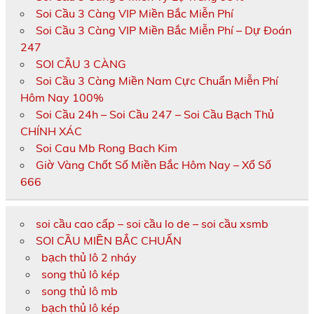
Soi Cầu 3 Càng VIP Miền Bắc Miễn Phí
Soi Cầu 3 Càng VIP Miền Bắc Miễn Phí – Dự Đoán
247
SOI CẦU 3 CÀNG
Soi Cầu 3 Càng Miền Nam Cực Chuẩn Miễn Phí
Hôm Nay 100%
Soi Cầu 24h – Soi Cầu 247 – Soi Cầu Bạch Thủ
CHÍNH XÁC
Soi Cau Mb Rong Bach Kim
Giờ Vàng Chốt Số Miền Bắc Hôm Nay – Xổ Số
666
soi cầu cao cấp – soi cầu lo de – soi cầu xsmb
SOI CẦU MIỀN BẮC CHUẨN
bạch thủ lô 2 nháy
song thủ lô kép
song thủ lô mb
bạch thủ lô kép