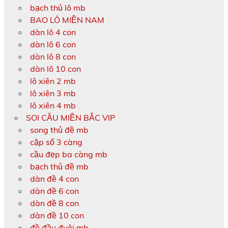
bạch thủ lô mb
BAO LÔ MIỀN NAM
dàn lô 4 con
dàn lô 6 con
dàn lô 8 con
dàn lô 10 con
lô xiên 2 mb
lô xiên 3 mb
lô xiên 4 mb
SOI CẦU MIỀN BẮC VIP
song thủ đề mb
cặp số 3 càng
cầu đẹp ba càng mb
bạch thủ đề mb
dàn đề 4 con
dàn đề 6 con
dàn đề 8 con
dàn đề 10 con
đề đầu đuôi mb