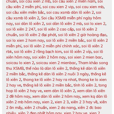
chuẩn
,
soi cau xien 2 mb
,
soi cầu xiên 2 miền nam
,
soi
cầu xiên 2 miễn phí
,
soi cau xien 2 vip
,
soi cau xien mb
,
soi cầu xiên miền bắc
,
soi cau xsmb dàn lô xiên 2
,
soi
cầu xsmb lô xiên 2
,
Soi cầu XSMB miễn phí ngày hôm
nay
,
soi dàn lô xiên 2
,
soi dàn lô xiên 2 mb
,
soi lo xien 2
,
soi lô xiên 2 247
,
soi lô xiên 2 cao cấp
,
soi lô xiên 2
chuẩn
,
soi lô xiên 2 đại phát
,
soi lô xiên 2 giờ hoàng đạo
,
soi lo xien 2 hom nay
,
soi lô xiên 2 miền bắc
,
soi lô xiên 2
miễn phí
,
soi lô xiên 2 miễn phí chính xác
,
soi lô xiên 2
rbk
,
soi lô xiên 2 rồng bạch kim
,
soi lô xiên 2 víp
,
soi lô
xiên hôm nay
,
soi xiên 2 hôm nay
,
soi xien 2 mien bac
,
soicau lo xien 2
,
soicau xien 2 mienbac
,
Tham khảo song
thu XSMB
,
thế nào là dàn lô xiên 2
,
thống kê dàn lô xiên
2 miền bắc
,
thống kê dàn lô xiên 2 nuôi 3 ngày
,
thống kê
lô xiên 2
,
thong ke lô xiên 2 hay ra nhat
,
thong ke lo xien
2 hay ve
,
thống kê lô xiên 2 miền bắc
,
tính lô xiên 2
,
tong
hop lô xiên 2 hay ve
,
xem dàn lô xiên 2
,
xem dàn lô xiên
2 đề hôm nay
,
xem dàn lô xiên 2 hôm nay
,
xem kq dàn lô
xiên 2 mb hôm nay
,
xien 2
,
xien 2 3
,
xiên 2 3 hay về
,
xiên
2 ăn mấy
,
xiên 2 chuẩn
,
xien 2 da nang
,
xiên 2 đc bao
nhiêu
,
xiên 2 đẹp nhất hôm nay
,
xien 2 hay ve
,
xien 2