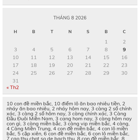
THÁNG 8 2026
H
B
T
N
S
B
C
1
2
3
4
5
6
7
8
9
10
11
12
13
14
15
16
17
18
19
20
21
22
23
24
25
26
27
28
29
30
31
« Th2
10 con đề miền bắc, 10 điểm lô ăn bao nhiêu tiền, 2
nháy ăn bao nhiêu, 2 nháy hôm nay, 3 càng 2 số chính
xác, 3 càng 2 số hôm nay, 3 càng chính xác, 3 Càng
Đầu Đuôi Miền Nam, 3 cang hom nay, 3 càng hôm nay
con gì, 3 càng miền bắc, 3 càng vip miền bắc, 4 càng,
4 Càng Miền Trung, 4 con đề miền bắc, 4 con lô miền
bắc, 5 cặp xiên, 6 con đề miền bắc, 6 con lô miền bắc,
7 cao thu chot so de bach thu, 8 con đề miền bắc, 8