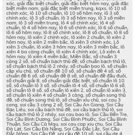
xác, giải đặc biệt chuẩn, giải đặc biệt hôm nay, giải đặc
biệt miền nam, giải đặc biệt miền trung, kqxs, lô 10 số
chính xác, lô 10 số chuẩn, lô 10 số hôm nay, lô 3 số
chính xác, lô 3 số chuẩn, lô 3 số hôm nay, lô 3 số miền
nam, lô 3 số miền trung, lô 4 số chính xác, lô 4 số
chuẩn, lô 4 số hôm nay, lô 6 số chính xác, lô 6 số chuẩn,
lô 6 số hôm nay, lô 8 số chính xác, lô 8 số chuẩn, lô 8 số
hôm nay, lô xiên 2 chính xác, lô xiên 2 chuẩn, lô xiên 2
hôm nay, lô xiên 2 miền bắc, lô xiên 3 chính xác, Lô
xiên 3 chuẩn, lô xiên 3 hôm nay, lô xiên 3 miền bắc, lô
xiên 4 ba càng chuẩn, lô xiên 4 chính xác, Lô xiên 4
hôm nay, lô xiên 4 miền bắc, Miền Bắc, số chuẩn 3
càng 2 số, số chuẩn bạch thủ đề, số chuẩn bạch thủ lô,
số chuẩn bạch thủ lô 2 nháy, số chuẩn bao lô, số chuẩn
cặp xỉu chủ, số chuẩn đề 10 số, số chuẩn đề 4 số, số
chuẩn đề 6 số, số chuẩn đề 8 số, số chuẩn đề đầu đuôi,
số chuẩn giải 8, số chuẩn giải đặc biệt, số chuẩn lô 10
số, số chuẩn lô 3 số, số chuẩn lô 4 số, số chuẩn lô 6 số,
số chuẩn lô 8 số, số chuẩn lô xiên 2, số chuẩn lô xiên 3,
số chuẩn lô xiên 4 số chuẩn 3 càng, số chuẩn song thủ
đề, số chuẩn song thủ lô, số chuẩn xỉu chủ, soi cau 3
cang, soi cầu 3 càng 2 số, Soi Cầu An Giang, Soi Cầu
Bạc Liêu, soi cầu bạch thủ đề, soi cầu bạch thủ lô, soi
cầu bạch thủ lô 2 nháy, soi cau bao lô, Soi Cầu Bến Tre,
Soi Cầu Bình Dương, Soi Cầu Bình Phước, Soi Cầu Bình
Thuận, Soi Cầu Cà Mau, soi cau cap xiu chu, Soi Cầu
Đà Lạt, Soi Cầu Đà Nẵng, Soi Cầu Đắc Lắc, Soi Cầu
Đắc Nông, Soi Cầu Đề, soi cầu đề 10 số, soi cầu de 4