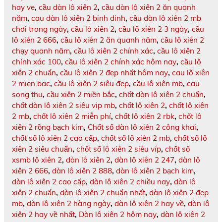
hay ve
,
cầu dàn lô xiên 2
,
cầu dàn lô xiên 2 ăn quanh
năm
,
cau dàn lô xiên 2 binh dinh
,
cầu dàn lô xiên 2 mb
chơi trong ngày
,
cầu lô xiên 2
,
cầu lô xiên 2 3 ngày
,
cầu
lô xiên 2 666
,
cầu lô xiên 2 ăn quanh năm
,
cầu lô xiên 2
chạy quanh năm
,
cầu lô xiên 2 chính xác
,
cầu lô xiên 2
chính xác 100
,
cầu lô xiên 2 chính xác hôm nay
,
cầu lô
xiên 2 chuẩn
,
cầu lô xiên 2 đẹp nhất hôm nay
,
cau lô xiên
2 mien bac
,
cầu lô xiên 2 siêu đẹp
,
cầu lô xiên mb
,
cau
song thu
,
cầu xiên 2 miền bắc
,
chốt dàn lô xiên 2 chuẩn
,
chốt dàn lô xiên 2 siêu vip mb
,
chốt lô xiên 2
,
chốt lô xiên
2 mb
,
chốt lô xiên 2 miễn phí
,
chốt lô xiên 2 rbk
,
chốt lô
xiên 2 rồng bạch kim
,
Chốt số dàn lô xiên 2 công khai
,
chốt số lô xiên 2 cao cấp
,
chốt số lô xiên 2 mb
,
chốt số lô
xiên 2 siêu chuẩn
,
chốt số lô xiên 2 siêu víp
,
chốt số
xsmb lô xiên 2
,
dàn lô xiên 2
,
dàn lô xiên 2 247
,
dàn lô
xiên 2 666
,
dàn lô xiên 2 888
,
dàn lô xiên 2 bạch kim
,
dàn lô xiên 2 cao cấp
,
dàn lô xiên 2 chiều nay
,
dàn lô
xiên 2 chuẩn
,
dàn lô xiên 2 chuẩn nhất
,
dàn lô xiên 2 đẹp
mb
,
dàn lô xiên 2 hàng ngày
,
dàn lô xiên 2 hay về
,
dàn lô
xiên 2 hay về nhất
,
Dàn lô xiên 2 hôm nay
,
dàn lô xiên 2