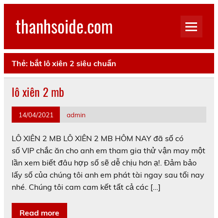
Skip
to
thanhsoide.com
content
Thẻ:
bắt lô xiên 2 siêu chuẩn
lô xiên 2 mb
14/04/2021
admin
LÔ XIÊN 2 MB LÔ XIÊN 2 MB HÔM NAY đã số có
số VIP chắc ăn cho anh em tham gia thử vận may một
lần xem biết đâu hợp số sẽ dễ chịu hơn ạ!. Đảm bảo
lấy số của chúng tôi anh em phát tài ngay sau tối nay
nhé. Chúng tôi cam cam kết tất cả các […]
Read more