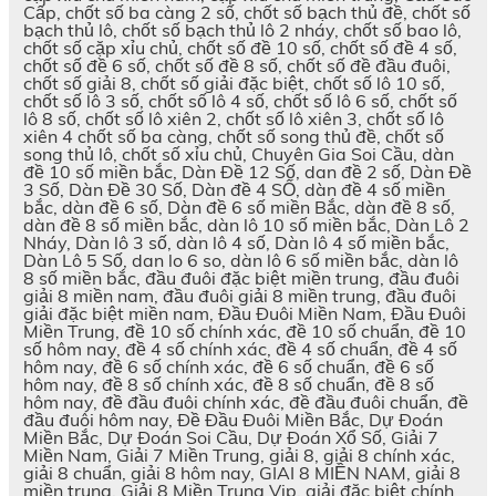
Cấp, chốt số ba càng 2 số, chốt số bạch thủ đề, chốt số
bạch thủ lô, chốt số bạch thủ lô 2 nháy, chốt số bao lô,
chốt số cặp xỉu chủ, chốt số đề 10 số, chốt số đề 4 số,
chốt số đề 6 số, chốt số đề 8 số, chốt số đề đầu đuôi,
chốt số giải 8, chốt số giải đặc biệt, chốt số lô 10 số,
chốt số lô 3 số, chốt số lô 4 số, chốt số lô 6 số, chốt số
lô 8 số, chốt số lô xiên 2, chốt số lô xiên 3, chốt số lô
xiên 4 chốt số ba càng, chốt số song thủ đề, chốt số
song thủ lô, chốt số xỉu chủ, Chuyên Gia Soi Cầu, dàn
đề 10 số miền bắc, Dàn Đề 12 Số, dan đề 2 số, Dàn Đề
3 Số, Dàn Đề 30 Số, Dàn đề 4 SỐ, dàn đề 4 số miền
bắc, dàn đề 6 số, Dàn đề 6 số miền Bắc, dàn đề 8 số,
dàn đề 8 số miền bắc, dàn lô 10 số miền bắc, Dàn Lô 2
Nháy, Dàn lô 3 số, dàn lô 4 số, Dàn lô 4 số miền bắc,
Dàn Lô 5 Số, dan lo 6 so, dàn lô 6 số miền bắc, dàn lô
8 số miền bắc, đầu đuôi đặc biệt miền trung, đầu đuôi
giải 8 miền nam, đầu đuôi giải 8 miền trung, đầu đuôi
giải đặc biệt miền nam, Đầu Đuôi Miền Nam, Đầu Đuôi
Miền Trung, đề 10 số chính xác, đề 10 số chuẩn, đề 10
số hôm nay, đề 4 số chính xác, đề 4 số chuẩn, đề 4 số
hôm nay, đề 6 số chính xác, đề 6 số chuẩn, đề 6 số
hôm nay, đề 8 số chính xác, đề 8 số chuẩn, đề 8 số
hôm nay, đề đầu đuôi chính xác, đề đầu đuôi chuẩn, đề
đầu đuôi hôm nay, Đề Đầu Đuôi Miền Bắc, Dự Đoán
Miền Bắc, Dự Đoán Soi Cầu, Dự Đoán Xổ Số, Giải 7
Miền Nam, Giải 7 Miền Trung, giải 8, giải 8 chính xác,
giải 8 chuẩn, giải 8 hôm nay, GIAI 8 MIỀN NAM, giải 8
miền trung, Giải 8 Miền Trung Vip, giải đặc biệt chính