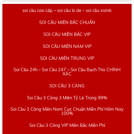
soi cầu cao cấp – soi cầu lo de – soi cầu xsmb
SOI CẦU MIỀN BẮC CHUẨN
SOI CẦU MIỀN BẮC VIP
SOI CẦU MIỀN NAM VIP
SOI CẦU MIỀN TRUNG VIP
Soi Cầu 24h – Soi Cầu 247 – Soi Cầu Bạch Thủ CHÍNH
XÁC
SOI CẦU 3 CÀNG
Soi Cầu 3 Càng 3 Miền Tỷ Lệ Trúng 99%
Soi Cầu 3 Càng Miền Nam Cực Chuẩn Miễn Phí Hôm Nay
100%
Soi Cầu 3 Càng VIP Miền Bắc Miễn Phí