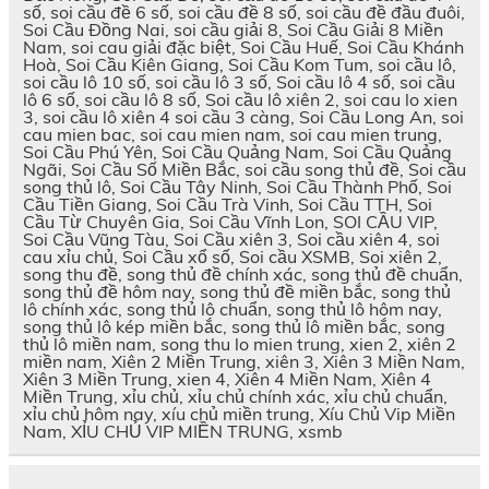
số, soi cầu đề 6 số, soi cầu đề 8 số, soi cầu đề đầu đuôi,
Soi Cầu Đồng Nai, soi cầu giải 8, Soi Cầu Giải 8 Miền
Nam, soi cau giải đặc biệt, Soi Cầu Huế, Soi Cầu Khánh
Hoà, Soi Cầu Kiên Giang, Soi Cầu Kom Tum, soi cầu lô,
soi cầu lô 10 số, soi cầu lô 3 số, Soi cầu lô 4 số, soi cầu
lô 6 số, soi cầu lô 8 số, Soi cầu lô xiên 2, soi cau lo xien
3, soi cầu lô xiên 4 soi cầu 3 càng, Soi Cầu Long An, soi
cau mien bac, soi cau mien nam, soi cau mien trung,
Soi Cầu Phú Yên, Soi Cầu Quảng Nam, Soi Cầu Quảng
Ngãi, Soi Cầu Số Miền Bắc, soi cầu song thủ đề, Soi cầu
song thủ lô, Soi Cầu Tây Ninh, Soi Cầu Thành Phố, Soi
Cầu Tiền Giang, Soi Cầu Trà Vinh, Soi Cầu TTH, Soi
Cầu Từ Chuyên Gia, Soi Cầu Vĩnh Lon, SOI CẦU VIP,
Soi Cầu Vũng Tàu, Soi Cầu xiên 3, Soi cầu xiên 4, soi
cau xỉu chủ, Soi Cầu xổ số, Soi cầu XSMB, Soi xiên 2,
song thu đề, song thủ đề chính xác, song thủ đề chuẩn,
song thủ đề hôm nay, song thủ đề miền bắc, song thủ
lô chính xác, song thủ lô chuẩn, song thủ lô hôm nay,
song thủ lô kép miền bắc, song thủ lô miền bắc, song
thủ lô miền nam, song thu lo mien trung, xien 2, xiên 2
miền nam, Xiên 2 Miền Trung, xiên 3, Xiên 3 Miền Nam,
Xiên 3 Miền Trung, xien 4, Xiên 4 Miền Nam, Xiên 4
Miền Trung, xỉu chủ, xỉu chủ chính xác, xỉu chủ chuẩn,
xỉu chủ hôm nay, xíu chủ miền trung, Xíu Chủ Vip Miền
Nam, XỈU CHỦ VIP MIỀN TRUNG, xsmb