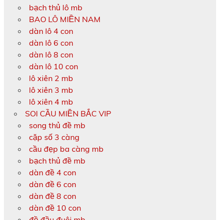
bạch thủ lô mb
BAO LÔ MIỀN NAM
dàn lô 4 con
dàn lô 6 con
dàn lô 8 con
dàn lô 10 con
lô xiên 2 mb
lô xiên 3 mb
lô xiên 4 mb
SOI CẦU MIỀN BẮC VIP
song thủ đề mb
cặp số 3 càng
cầu đẹp ba càng mb
bạch thủ đề mb
dàn đề 4 con
dàn đề 6 con
dàn đề 8 con
dàn đề 10 con
đề đầu đuôi mb