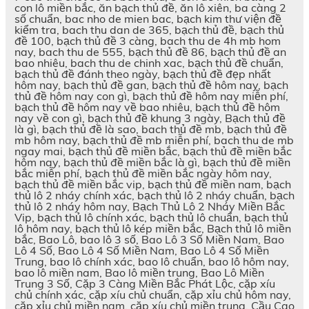
con lô miền bắc, ăn bạch thủ đề, ăn lô xiên, ba càng 2
số chuẩn, bac nho de mien bac, bạch kim thư viện đề
kiểm tra, bach thu dan de 365, bạch thủ đề, bạch thủ
đề 100, bạch thủ đề 3 càng, bach thu de 4h mb hom
nay, bach thu de 555, bạch thủ đề 86, bạch thủ đề an
bao nhiêu, bach thu de chinh xac, bạch thủ đề chuẩn,
bạch thủ đề đánh theo ngày, bạch thủ đề đẹp nhất
hôm nay, bạch thủ đề gan, bạch thủ đề hôm nay, bạch
thủ đề hôm nay con gì, bạch thủ đề hôm nay miễn phí,
bạch thủ đề hôm nay về bao nhiêu, bạch thủ đề hôm
nay về con gì, bạch thủ đề khung 3 ngày, Bạch thủ đề
là gì, bạch thủ đề là sao, bach thủ đề mb, bạch thủ đề
mb hôm nay, bạch thủ đề mb miễn phí, bach thu de mb
ngay mai, bạch thủ đề miền bắc, bạch thủ đề miền bắc
hôm nay, bạch thủ đề miền bắc là gì, bạch thủ đề miền
bắc miễn phí, bạch thủ đề miền bắc ngày hôm nay,
bạch thủ đề miền bắc vip, bạch thủ đề miền nam, bạch
thủ lô 2 nháy chính xác, bạch thủ lô 2 nháy chuẩn, bạch
thủ lô 2 nháy hôm nay, Bạch Thủ Lô 2 Nháy Miền Bắc
Vip, bạch thủ lô chính xác, bạch thủ lô chuẩn, bạch thủ
lô hôm nay, bạch thủ lô kép miền bắc, Bạch thủ lô miền
bắc, Bao Lô, bao lô 3 số, Bao Lô 3 Số Miền Nam, Bao
Lô 4 Số, Bao Lô 4 Số Miền Nam, Bao Lô 4 Số Miền
Trung, bao lô chính xác, bao lô chuẩn, bao lô hôm nay,
bao lô miền nam, Bao lô miền trung, Bao Lô Miền
Trung 3 Số, Cặp 3 Càng Miền Bắc Phát Lộc, cặp xíu
chủ chính xác, cặp xíu chủ chuẩn, cặp xỉu chủ hôm nay,
cặp xỉu chủ miền nam, cặp xíu chủ miền trung, Cầu Cao