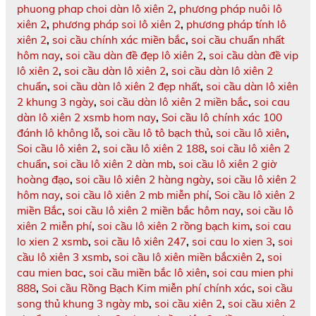
phuong phap choi dàn lô xiên 2
,
phương pháp nuôi lô
xiên 2
,
phương pháp soi lô xiên 2
,
phương pháp tính lô
xiên 2
,
soi cầu chính xác miền bắc
,
soi cầu chuẩn nhất
hôm nay
,
soi cầu dàn đề đẹp lô xiên 2
,
soi cầu dàn đề vip
lô xiên 2
,
soi cầu dàn lô xiên 2
,
soi cầu dàn lô xiên 2
chuẩn
,
soi cầu dàn lô xiên 2 đẹp nhất
,
soi cầu dàn lô xiên
2 khung 3 ngày
,
soi cầu dàn lô xiên 2 miền bắc
,
soi cau
dàn lô xiên 2 xsmb hom nay
,
Soi cầu lô chính xác 100
đánh lô không lỗ
,
soi cầu lô tô bạch thủ
,
soi cầu lô xiên
,
Soi cầu lô xiên 2
,
soi cầu lô xiên 2 188
,
soi cầu lô xiên 2
chuẩn
,
soi cầu lô xiên 2 dàn mb
,
soi cầu lô xiên 2 giờ
hoàng đạo
,
soi cầu lô xiên 2 hàng ngày
,
soi cầu lô xiên 2
hôm nay
,
soi cầu lô xiên 2 mb miễn phí
,
Soi cầu lô xiên 2
miền Bắc
,
soi cầu lô xiên 2 miền bắc hôm nay
,
soi cầu lô
xiên 2 miễn phí
,
soi cầu lô xiên 2 rồng bạch kim
,
soi cau
lo xien 2 xsmb
,
soi cầu lô xiên 247
,
soi cau lo xien 3
,
soi
cầu lô xiên 3 xsmb
,
soi cầu lô xiên miền bắcxiên 2
,
soi
cau mien bac
,
soi cầu miền bắc lô xiên
,
soi cau mien phi
888
,
Soi cầu Rồng Bạch Kim miễn phí chính xác
,
soi cầu
song thủ khung 3 ngày mb
,
soi cầu xiên 2
,
soi cầu xiên 2