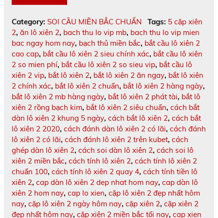
Category:
SOI CẦU MIỀN BẮC CHUẨN
Tags:
5 cặp xiên
2
,
ăn lô xiên 2
,
bach thu lo vip mb
,
bach thu lo vip mien
bac ngay hom nay
,
bạch thủ miền bắc
,
bắt cầu lô xiên 2
cao cap
,
bắt cầu lô xiên 2 sieu chính xác
,
bắt cầu lô xiên
2 so mien phí
,
bắt cầu lô xiên 2 so sieu vip
,
bắt cầu lô
xiên 2 vip
,
bắt lô xiên 2
,
bắt lô xiên 2 ăn ngay
,
bắt lô xiên
2 chính xác
,
bắt lô xiên 2 chuẩn
,
bắt lô xiên 2 hàng ngày
,
bắt lô xiên 2 mb hàng ngày
,
bắt lô xiên 2 phát tài
,
bắt lô
xiên 2 rồng bạch kim
,
bắt lô xiên 2 siêu chuẩn
,
cách bắt
dàn lô xiên 2 khung 5 ngày
,
cách bắt lô xiên 2
,
cách bắt
lô xiên 2 2020
,
cách đánh dàn lô xiên 2 có lãi
,
cách đánh
lô xiên 2 có lãi
,
cách đánh lô xiên 2 trên kubet
,
cách
ghép dàn lô xiên 2
,
cách soi dàn lô xiên 2
,
cách soi lô
xiên 2 miền bắc
,
cách tính lô xiên 2
,
cách tính lô xiên 2
chuẩn 100
,
cách tính lô xiên 2 quay 4
,
cách tính tiền lô
xiên 2
,
cap dàn lô xiên 2 dep nhat hom nay
,
cap dàn lô
xiên 2 hom nay
,
cap lo xien
,
cặp lô xiên 2 đẹp nhất hôm
nay
,
cặp lô xiên 2 ngày hôm nay
,
cặp xiên 2
,
cặp xiên 2
đẹp nhất hôm nay
,
cặp xiên 2 miền bắc tối nay
,
cap xien