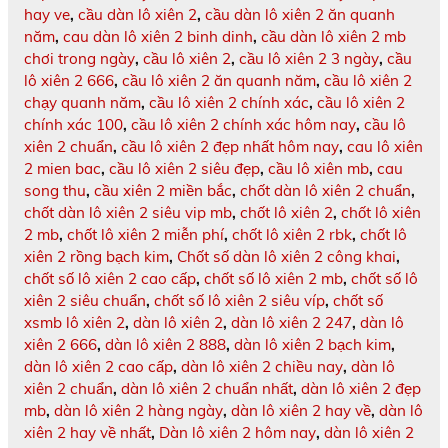
hay ve
,
cầu dàn lô xiên 2
,
cầu dàn lô xiên 2 ăn quanh
năm
,
cau dàn lô xiên 2 binh dinh
,
cầu dàn lô xiên 2 mb
chơi trong ngày
,
cầu lô xiên 2
,
cầu lô xiên 2 3 ngày
,
cầu
lô xiên 2 666
,
cầu lô xiên 2 ăn quanh năm
,
cầu lô xiên 2
chạy quanh năm
,
cầu lô xiên 2 chính xác
,
cầu lô xiên 2
chính xác 100
,
cầu lô xiên 2 chính xác hôm nay
,
cầu lô
xiên 2 chuẩn
,
cầu lô xiên 2 đẹp nhất hôm nay
,
cau lô xiên
2 mien bac
,
cầu lô xiên 2 siêu đẹp
,
cầu lô xiên mb
,
cau
song thu
,
cầu xiên 2 miền bắc
,
chốt dàn lô xiên 2 chuẩn
,
chốt dàn lô xiên 2 siêu vip mb
,
chốt lô xiên 2
,
chốt lô xiên
2 mb
,
chốt lô xiên 2 miễn phí
,
chốt lô xiên 2 rbk
,
chốt lô
xiên 2 rồng bạch kim
,
Chốt số dàn lô xiên 2 công khai
,
chốt số lô xiên 2 cao cấp
,
chốt số lô xiên 2 mb
,
chốt số lô
xiên 2 siêu chuẩn
,
chốt số lô xiên 2 siêu víp
,
chốt số
xsmb lô xiên 2
,
dàn lô xiên 2
,
dàn lô xiên 2 247
,
dàn lô
xiên 2 666
,
dàn lô xiên 2 888
,
dàn lô xiên 2 bạch kim
,
dàn lô xiên 2 cao cấp
,
dàn lô xiên 2 chiều nay
,
dàn lô
xiên 2 chuẩn
,
dàn lô xiên 2 chuẩn nhất
,
dàn lô xiên 2 đẹp
mb
,
dàn lô xiên 2 hàng ngày
,
dàn lô xiên 2 hay về
,
dàn lô
xiên 2 hay về nhất
,
Dàn lô xiên 2 hôm nay
,
dàn lô xiên 2