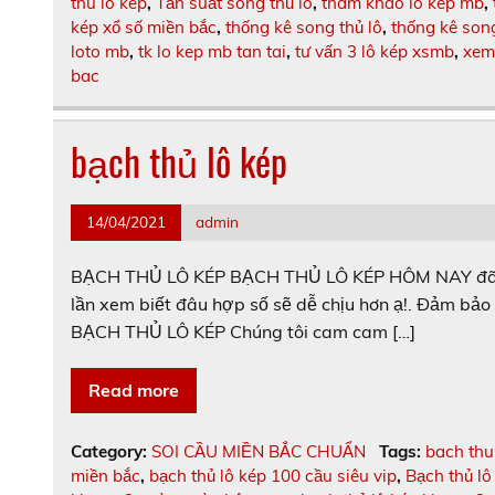
thu lo kep
,
Tần suất song thủ lô
,
tham khao lo kep mb
,
kép xổ số miền bắc
,
thống kê song thủ lô
,
thống kê son
loto mb
,
tk lo kep mb tan tai
,
tư vấn 3 lô kép xsmb
,
xem
bac
bạch thủ lô kép
14/04/2021
admin
BẠCH THỦ LÔ KÉP BẠCH THỦ LÔ KÉP HÔM NAY đã số
lần xem biết đâu hợp số sẽ dễ chịu hơn ạ!. Đảm bảo 
BẠCH THỦ LÔ KÉP Chúng tôi cam cam […]
Read more
Category:
SOI CẦU MIỀN BẮC CHUẨN
Tags:
bach thu
miền bắc
,
bạch thủ lô kép 100 cầu siêu vip
,
Bạch thủ l