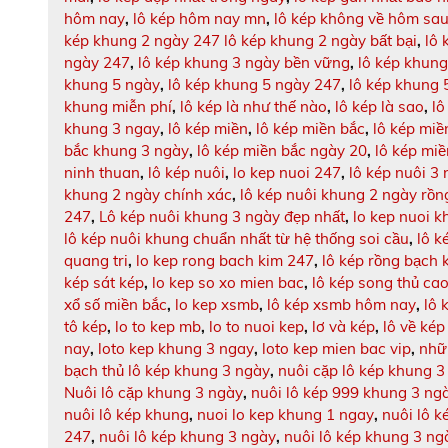
hôm nay
,
lô kép hôm nay mn
,
lô kép không về hôm sau
kép khung 2 ngày 247 lô kép khung 2 ngày bất bại
,
lô 
ngày 247
,
lô kép khung 3 ngày bền vững
,
lô kép khun
khung 5 ngày
,
lô kép khung 5 ngày 247
,
lô kép khung 
khung miễn phí
,
lô kép là như thế nào
,
lô kép là sao
,
lô
khung 3 ngay
,
lô kép miền
,
lô kép miền bắc
,
lô kép miề
bắc khung 3 ngày
,
lô kép miền bắc ngày 20
,
lô kép mi
ninh thuan
,
lô kép nuôi
,
lo kep nuoi 247
,
lô kép nuôi 3
khung 2 ngày chính xác
,
lô kép nuôi khung 2 ngày rồn
247
,
Lô kép nuôi khung 3 ngày đẹp nhất
,
lo kep nuoi 
lô kép nuôi khung chuẩn nhất từ hệ thống soi cầu
,
lô k
quang tri
,
lo kep rong bach kim 247
,
lô kép rồng bạch 
kép sát kép
,
lo kep so xo mien bac
,
lô kép song thủ ca
xổ số miền bắc
,
lo kep xsmb
,
lô kép xsmb hôm nay
,
lô 
tô kép
,
lo to kep mb
,
lo to nuoi kep
,
lơ và kép
,
lô về kép
nay
,
loto kep khung 3 ngay
,
loto kep mien bac vip
,
nhữ
bạch thủ lô kép khung 3 ngày
,
nuôi cặp lô kép khung 3
Nuôi lô cặp khung 3 ngày
,
nuôi lô kép 999 khung 3 ng
nuôi lô kép khung
,
nuoi lo kep khung 1 ngay
,
nuôi lô k
247
,
nuôi lô kép khung 3 ngày
,
nuôi lô kép khung 3 ng