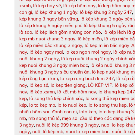
xsmb
,
lô kép hay về
,
lô kép hôm nay
,
lô kép hôm nay m
con gì
,
lô kép khung 1 ngày
,
lô kép khung 2 ngày 247
,
kép khung 3 ngày bền vững
,
lô kép khung 3 ngày bền 
lô kép khung 5 ngày miễn phí
,
lô kép khung 5 ngày rồ
là sao
,
lô kép lệch gồm những con nào
,
lô kép lệch là g
kep mb nuoi khung 3 ngay
,
lô kép miền
,
lô kép miền b
lô kép miền bắc khung 3 ngày
,
lô kép miền bắc ngày 2
nay
,
lô kép ngày mai
,
lo kep ngon moi ngay
,
lô kép nuô
nuôi khung 2 ngày
,
lô kép nuôi khung 2 ngày chính xá
kep nuoi khung 3 ngay mien bac
,
lô kép nuôi khung 3 
nuôi khung 3 ngày siêu chuẩn ăn
,
lô kép nuôi khung 
kép rồng bạch kim
,
lo kep rong bach kim 247
,
lô kép r
nay
,
lô kẹp số
,
lo kep tien giang
,
LÔ KÉP VIP
,
lô kép xổ
nay
,
lô kép xsmn
,
lô kết mb hôm nay
,
lo khung kep 24
kep
,
lô song thủ kép chính xác
,
lo song thủ kep mien b
kép
,
lo to kep mb
,
lo to nuoi kep
,
lo to song thu kep
,
lô
nhiều hôm sau đánh con gì
,
loto kep
,
loto kep khung 3
mb
,
mb song thủ lô
,
mẹo soi cầu lô theo các dạng đề k
3 ngày
,
nuôi lô kép 999 khung 3 ngày
,
nuoi lo kep khu
ngày
,
nuôi lô kép mb
,
nuoi lo kep mien bac
,
nuôi lô ké