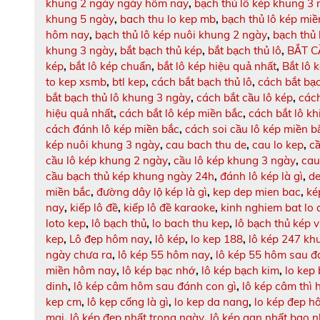
khung 2 ngày ngày hôm nay
,
bạch thủ lô kép khung 3
khung 5 ngày
,
bach thu lo kep mb
,
bạch thủ lô kép miề
hôm nay
,
bạch thủ lô kép nuôi khung 2 ngày
,
bạch thủ
khung 3 ngày
,
bắt bạch thủ kép
,
bắt bạch thủ lô
,
BẮT C
kép
,
bắt lô kép chuẩn
,
bắt lô kép hiệu quả nhất
,
Bắt lô 
to kep xsmb
,
btl kep
,
cách bắt bạch thủ lô
,
cách bắt bạc
bắt bạch thủ lô khung 3 ngày
,
cách bắt cầu lô kép
,
cách
hiệu quả nhất
,
cách bắt lô kép miền bắc
,
cách bắt lô kh
cách đánh lô kép miền bắc
,
cách soi cầu lô kép miền b
kép nuôi khung 3 ngày
,
cau bach thu de
,
cau lo kep
,
cầ
cầu lô kép khung 2 ngày
,
cầu lô kép khung 3 ngày
,
cau
cầu bạch thủ kép khung ngày 24h
,
đánh lô kép là gì
,
de
miền bắc
,
đường dây lộ kép là gì
,
kep dep mien bac
,
ké
nay
,
kiếp lô đề
,
kiếp lô đề karaoke
,
kinh nghiem bat lo 
loto kep
,
lô bạch thủ
,
lo bach thu kep
,
lô bạch thủ kép v
kep
,
Lô đẹp hôm nay
,
lô kép
,
lo kep 188
,
lô kép 247 kh
ngày chưa ra
,
lô kép 55 hôm nay
,
lô kép 55 hôm sau đ
miền hôm nay
,
lô kép bạc nhớ
,
lô kép bạch kim
,
lo kep
dinh
,
lô kép câm hôm sau đánh con gì
,
lô kép câm thì
kep cm
,
lô kẹp cống là gì
,
lo kep da nang
,
lo kép đep h
mai
,
lô kép đẹp nhất trong ngày
,
lô kép gan nhất bao 