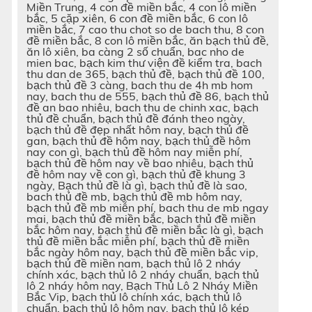
Miền Trung, 4 con đề miền bắc, 4 con lô miền
bắc, 5 cặp xiên, 6 con đề miền bắc, 6 con lô
3
miền bắc, 7 cao thu chot so de bach thu, 8 con
đề miền bắc, 8 con lô miền bắc, ăn bạch thủ đề,
ăn lô xiên, ba càng 2 số chuẩn, bac nho de
mien bac, bạch kim thư viện đề kiểm tra, bach
thu dan de 365, bạch thủ đề, bạch thủ đề 100,
bạch thủ đề 3 càng, bach thu de 4h mb hom
nay, bach thu de 555, bạch thủ đề 86, bạch thủ
đề an bao nhiêu, bach thu de chinh xac, bạch
thủ đề chuẩn, bạch thủ đề đánh theo ngày,
bạch thủ đề đẹp nhất hôm nay, bạch thủ đề
gan, bạch thủ đề hôm nay, bạch thủ đề hôm
nay con gì, bạch thủ đề hôm nay miễn phí,
bạch thủ đề hôm nay về bao nhiêu, bạch thủ
đề hôm nay về con gì, bạch thủ đề khung 3
ngày, Bạch thủ đề là gì, bạch thủ đề là sao,
bach thủ đề mb, bạch thủ đề mb hôm nay,
bạch thủ đề mb miễn phí, bach thu de mb ngay
mai, bạch thủ đề miền bắc, bạch thủ đề miền
m
bắc hôm nay, bạch thủ đề miền bắc là gì, bạch
thủ đề miền bắc miễn phí, bạch thủ đề miền
bắc ngày hôm nay, bạch thủ đề miền bắc vip,
bạch thủ đề miền nam, bạch thủ lô 2 nháy
chính xác, bạch thủ lô 2 nháy chuẩn, bạch thủ
lô 2 nháy hôm nay, Bạch Thủ Lô 2 Nháy Miền
Bắc Vip, bạch thủ lô chính xác, bạch thủ lô
chuẩn, bạch thủ lô hôm nay, bạch thủ lô kép