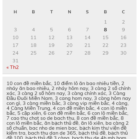
H
B
T
N
S
B
C
1
2
3
4
5
6
7
8
9
10
11
12
13
14
15
16
17
18
19
20
21
22
23
24
25
26
27
28
29
30
31
« Th2
10 con đề miền bắc, 10 điểm lô ăn bao nhiêu tiền, 2
nháy ăn bao nhiêu, 2 nháy hôm nay, 3 càng 2 số chính
xác, 3 càng 2 số hôm nay, 3 càng chính xác, 3 Càng
Đầu Đuôi Miền Nam, 3 cang hom nay, 3 càng hôm nay
con gì, 3 càng miền bắc, 3 càng vip miền bắc, 4 càng,
4 Càng Miền Trung, 4 con đề miền bắc, 4 con lô miền
bắc, 5 cặp xiên, 6 con đề miền bắc, 6 con lô miền bắc,
7 cao thu chot so de bach thu, 8 con đề miền bắc, 8
con lô miền bắc, ăn bạch thủ đề, ăn lô xiên, ba càng 2
số chuẩn, bac nho de mien bac, bạch kim thư viện đề
kiểm tra, bach thu dan de 365, bạch thủ đề, bạch thủ
đề 100, bạch thủ đề 3 càng, bach thu de 4h mb hom