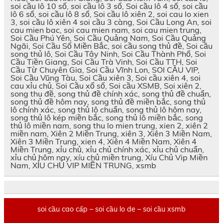
soi cầu lô 10 số, soi cầu lô 3 số, Soi cầu lô 4 số, soi cầu
lô 6 số, soi cầu lô 8 số, Soi cầu lô xiên 2, soi cau lo xien
3, soi cầu lô xiên 4 soi cầu 3 càng, Soi Cầu Long An, soi
cau mien bac, soi cau mien nam, soi cau mien trung,
Soi Cầu Phú Yên, Soi Cầu Quảng Nam, Soi Cầu Quảng
Ngãi, Soi Cầu Số Miền Bắc, soi cầu song thủ đề, Soi cầu
song thủ lô, Soi Cầu Tây Ninh, Soi Cầu Thành Phố, Soi
Cầu Tiền Giang, Soi Cầu Trà Vinh, Soi Cầu TTH, Soi
Cầu Từ Chuyên Gia, Soi Cầu Vĩnh Lon, SOI CẦU VIP,
Soi Cầu Vũng Tàu, Soi Cầu xiên 3, Soi cầu xiên 4, soi
cau xỉu chủ, Soi Cầu xổ số, Soi cầu XSMB, Soi xiên 2,
song thu đề, song thủ đề chính xác, song thủ đề chuẩn,
song thủ đề hôm nay, song thủ đề miền bắc, song thủ
lô chính xác, song thủ lô chuẩn, song thủ lô hôm nay,
song thủ lô kép miền bắc, song thủ lô miền bắc, song
thủ lô miền nam, song thu lo mien trung, xien 2, xiên 2
miền nam, Xiên 2 Miền Trung, xiên 3, Xiên 3 Miền Nam,
Xiên 3 Miền Trung, xien 4, Xiên 4 Miền Nam, Xiên 4
Miền Trung, xỉu chủ, xỉu chủ chính xác, xỉu chủ chuẩn,
xỉu chủ hôm nay, xíu chủ miền trung, Xíu Chủ Vip Miền
Nam, XỈU CHỦ VIP MIỀN TRUNG, xsmb
soi cầu cao cấp – soi cầu lo de – soi cầu xsmb