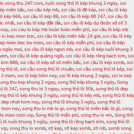
 lo song thu 247.com
,
nuôi song thủ lô kép khung 3 ngày
,
soi
kép miền bắc
,
soi cầu kép mb
,
soi cầu lô đề kép
,
soi cầu lô kép
lô kép 666
,
soi cầu lô kép 88
,
soi cầu lô kép 88 247
,
soi cầu lô
ác nhất
,
soi cầu lô kép đắk lắk
,
soi cầu lô kép dự đoán xổ số 3
 nay
,
soi cau lo kép mb hoàn toàn miễn phí
,
soi cầu lô kép mb
u lo kep mien bac
,
soi cầu lô kép miền bắc 24 giờ
,
soi cầu lô kép
 kep mien bac ba mien
,
soi cầu lô kép miễn phí
,
soi cầu lô kép
ép ngày mai
,
soi cầu lô kép ngon mb
,
soi cầu lô kép nuôi khung 3
 nam
,
soi cầu lô kép quảng ngãi
,
soi cầu lô kép rồng bạch kim
,
so
h kim 888
,
soi cầu lô kép xổ số miền bắc
,
soi cầu lô kép xsmb
,
soi
ng thủ lô
,
soi cầu song thủ lô chuẩn
,
soi cầu song thủ lô kép
,
soi
p 3 mien
,
soi lô kép hôm nay
,
soi lô kép khung 2 ngày
,
soi lo kep
song thu kep khung 2 ngay
,
song thủ kép khung 3 ngày
,
Song
ủ lô 247
,
song thu lo 3 ngay
,
song thủ lô 50k
,
song thủ lô đẹp
ong thủ lô kép khung 3 ngày
,
song thủ lô kép mb
,
song thủ lô ké
y dep nhat hom nay
,
song thủ lô khung 3 ngày
,
song thủ lô
b hom nay
,
song thu lo mb la gi
,
song thủ lô miền bắc là gì
,
song
 lo mien nam vip
,
Song thủ lô miễn phí
,
song thu lo mn
,
Song thủ
ủ lô nuôi khung 3 ngày
,
song thủ lô rồng bạch kim
,
song thủ lô
 vip
,
song thu lo xsmb
,
stl kep
,
stl kep xsmb
,
stl mb
,
sxmb song