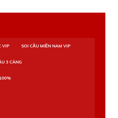
 VIP
SOI CẦU MIỀN NAM VIP
ẦU 3 CÀNG
 100%