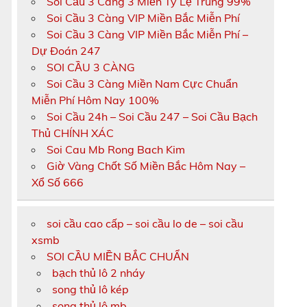
Soi Cầu 3 Càng 3 Miền Tỷ Lệ Trúng 99%
Soi Cầu 3 Càng VIP Miền Bắc Miễn Phí
Soi Cầu 3 Càng VIP Miền Bắc Miễn Phí –
Dự Đoán 247
SOI CẦU 3 CÀNG
Soi Cầu 3 Càng Miền Nam Cực Chuẩn
Miễn Phí Hôm Nay 100%
Soi Cầu 24h – Soi Cầu 247 – Soi Cầu Bạch
Thủ CHÍNH XÁC
Soi Cau Mb Rong Bach Kim
Giờ Vàng Chốt Số Miền Bắc Hôm Nay –
Xổ Số 666
soi cầu cao cấp – soi cầu lo de – soi cầu
xsmb
SOI CẦU MIỀN BẮC CHUẨN
bạch thủ lô 2 nháy
song thủ lô kép
song thủ lô mb