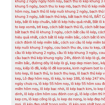
khung 2 ngày ngày hôm nay
,
bạch thủ lô kép khung 3
khung 5 ngày
,
bach thu lo kep mb
,
bạch thủ lô kép miề
hôm nay
,
bạch thủ lô kép nuôi khung 2 ngày
,
bạch thủ
khung 3 ngày
,
bắt bạch thủ kép
,
bắt bạch thủ lô
,
BẮT C
kép
,
bắt lô kép chuẩn
,
bắt lô kép hiệu quả nhất
,
Bắt lô 
to kep xsmb
,
btl kep
,
cách bắt bạch thủ lô
,
cách bắt bạc
bắt bạch thủ lô khung 3 ngày
,
cách bắt cầu lô kép
,
cách
hiệu quả nhất
,
cách bắt lô kép miền bắc
,
cách bắt lô kh
cách đánh lô kép miền bắc
,
cách soi cầu lô kép miền b
kép nuôi khung 3 ngày
,
cau bach thu de
,
cau lo kep
,
cầ
cầu lô kép khung 2 ngày
,
cầu lô kép khung 3 ngày
,
cau
cầu bạch thủ kép khung ngày 24h
,
đánh lô kép là gì
,
de
miền bắc
,
đường dây lộ kép là gì
,
kep dep mien bac
,
ké
nay
,
kiếp lô đề
,
kiếp lô đề karaoke
,
kinh nghiem bat lo 
loto kep
,
lô bạch thủ
,
lo bach thu kep
,
lô bạch thủ kép v
kep
,
Lô đẹp hôm nay
,
lô kép
,
lo kep 188
,
lô kép 247 kh
ngày chưa ra
,
lô kép 55 hôm nay
,
lô kép 55 hôm sau đ
miền hôm nay
,
lô kép bạc nhớ
,
lô kép bạch kim
,
lo kep
dinh
,
lô kép câm hôm sau đánh con gì
,
lô kép câm thì
kep cm
,
lô kẹp cống là gì
,
lo kep da nang
,
lo kép đep h
mai
,
lô kép đẹp nhất trong ngày
,
lô kép gan nhất bao 