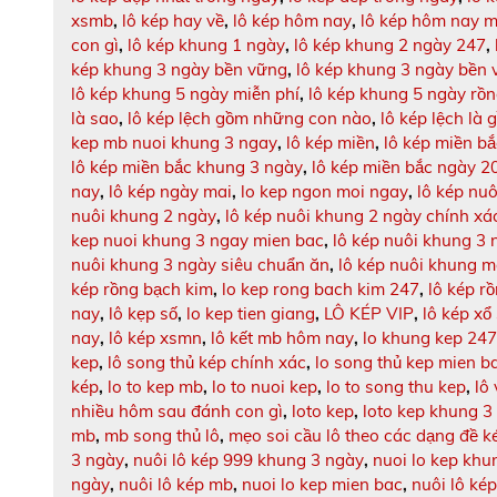
xsmb
,
lô kép hay về
,
lô kép hôm nay
,
lô kép hôm nay m
con gì
,
lô kép khung 1 ngày
,
lô kép khung 2 ngày 247
,
kép khung 3 ngày bền vững
,
lô kép khung 3 ngày bền 
lô kép khung 5 ngày miễn phí
,
lô kép khung 5 ngày rồ
là sao
,
lô kép lệch gồm những con nào
,
lô kép lệch là g
kep mb nuoi khung 3 ngay
,
lô kép miền
,
lô kép miền b
lô kép miền bắc khung 3 ngày
,
lô kép miền bắc ngày 2
nay
,
lô kép ngày mai
,
lo kep ngon moi ngay
,
lô kép nuô
nuôi khung 2 ngày
,
lô kép nuôi khung 2 ngày chính xá
kep nuoi khung 3 ngay mien bac
,
lô kép nuôi khung 3 
nuôi khung 3 ngày siêu chuẩn ăn
,
lô kép nuôi khung 
kép rồng bạch kim
,
lo kep rong bach kim 247
,
lô kép r
nay
,
lô kẹp số
,
lo kep tien giang
,
LÔ KÉP VIP
,
lô kép xổ
nay
,
lô kép xsmn
,
lô kết mb hôm nay
,
lo khung kep 24
kep
,
lô song thủ kép chính xác
,
lo song thủ kep mien b
kép
,
lo to kep mb
,
lo to nuoi kep
,
lo to song thu kep
,
lô
nhiều hôm sau đánh con gì
,
loto kep
,
loto kep khung 3
mb
,
mb song thủ lô
,
mẹo soi cầu lô theo các dạng đề k
3 ngày
,
nuôi lô kép 999 khung 3 ngày
,
nuoi lo kep khu
ngày
,
nuôi lô kép mb
,
nuoi lo kep mien bac
,
nuôi lô ké