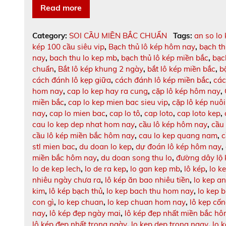
Read more
Category:
SOI CẦU MIỀN BẮC CHUẨN
Tags:
an so lo
kép 100 cầu siêu vip
,
Bạch thủ lô kép hôm nay
,
bạch th
nay
,
bach thu lo kep mb
,
bạch thủ lô kép miền bắc
,
bạc
chuẩn
,
Bắt lô kép khung 2 ngày
,
bắt lô kép miền bắc
,
b
cách đánh lô kẹp giữa
,
cách đánh lô kép miền bắc
,
các
hom nay
,
cap lo kep hay ra cung
,
cặp lô kép hôm nay
,
miền bắc
,
cap lo kep mien bac sieu vip
,
cặp lô kép nuô
nay
,
cap lo mien bac
,
cap lo tô
,
cap loto
,
cap loto kep
,
cau lo kep dep nhat hom nay
,
cầu lô kép hôm nay
,
cầu
cầu lô kép miền bắc hôm nay
,
cau lo kep quang nam
,
c
stl mien bac
,
du doan lo kep
,
dự đoán lô kép hôm nay
,
miền bắc hôm nay
,
du doan song thu lo
,
đường dây lộ k
lo de kep lech
,
lo de ra kep
,
lo gan kep mb
,
lô kép
,
lo k
nhiêu ngày chưa ra
,
lô kép ăn bao nhiêu tiền
,
lo kep a
kim
,
lô kép bạch thủ
,
lo kep bach thu hom nay
,
lo kep 
con gì
,
lo kep chuan
,
lo kep chuan hom nay
,
lô kẹp cốn
nay
,
lô kép đẹp ngày mai
,
lô kép đẹp nhất miền bắc h
lô kép đẹp nhất trong ngày
,
lo kep dep trong ngay
,
lo 