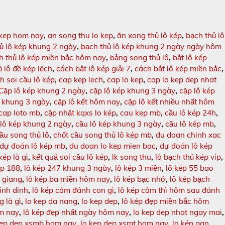
 kep hom nay
,
an song thu lo kep
,
ăn xong thủ lô kép
,
bạch thủ lô
ủ lô kép khung 2 ngày
,
bạch thủ lô kép khung 2 ngày ngày hôm
h thủ lô kép miền bắc hôm nay
,
bảng song thủ lô
,
bắt lô kép
ộ lô đề kép lệch
,
cách bắt lô kép giải 7
,
cách bắt lô kép miền bắc
,
h soi cầu lô kép
,
cap kep lech
,
cap lo kep
,
cap lo kep dep nhat
Cặp lô kép khung 2 ngày
,
cặp lô kép khung 3 ngày
,
cặp lô kép
i khung 3 ngày
,
cặp lô kết hôm nay
,
cặp lô kết nhiều nhất hôm
cap loto mb
,
cập nhật kqxs lo kép
,
cau kep mb
,
cầu lô kép 24h
,
 lô kép khung 2 ngày
,
cầu lô kép khung 3 ngày
,
cầu lô kép mb
,
ầu song thủ lô
,
chốt cầu song thủ lô kép mb
,
du doan chinh xac
dự đoán lô kép mb
,
du doan lo kep mien bac
,
dự đoán lô kép
ép là gì
,
kết quả soi cầu lô kép
,
lk song thu
,
lô bạch thủ kép vip
,
ep 188
,
lô kép 247 khung 3 ngày
,
lô kép 3 miền
,
lô kép 55 bao
n giang
,
lô kép ba miền hôm nay
,
lô kép bạc nhớ
,
lô kép bạch
binh dinh
,
lô kép câm đánh con gì
,
lô kép câm thì hôm sau đánh
g là gì
,
lo kep da nang
,
lo kep dep
,
lô kép đẹp miền bắc hôm
ôm nay
,
lô kép đẹp nhất ngày hôm nay
,
lo kep dep nhat ngay mai
,
kep dep xsmb hom nay
,
lo kep dep xsmt hom nay
,
lo kép gan