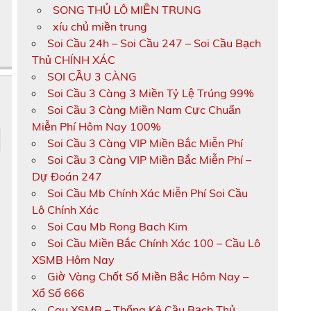
SONG THỦ LÔ MIỀN TRUNG
xíu chủ miền trung
n
Soi Cầu 24h – Soi Cầu 247 – Soi Cầu Bạch
Thủ CHÍNH XÁC
SOI CẦU 3 CÀNG
Soi Cầu 3 Càng 3 Miền Tỷ Lệ Trúng 99%
Soi Cầu 3 Càng Miền Nam Cực Chuẩn
Miễn Phí Hôm Nay 100%
Soi Cầu 3 Càng VIP Miền Bắc Miễn Phí
Soi Cầu 3 Càng VIP Miền Bắc Miễn Phí –
Dự Đoán 247
Soi Cầu Mb Chính Xác Miễn Phí Soi Cầu
Lô Chính Xác
Soi Cau Mb Rong Bach Kim
Soi Cầu Miền Bắc Chính Xác 100 – Cầu Lô
XSMB Hôm Nay
Giờ Vàng Chốt Số Miền Bắc Hôm Nay –
Xổ Số 666
Cau XSMB – Thống Kê Cầu Bạch Thủ