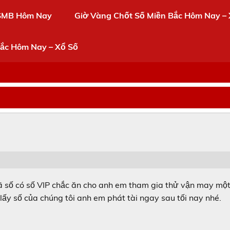
XSMB Hôm Nay
Giờ Vàng Chốt Số Miền Bắc Hôm Nay –
ắc Hôm Nay – Xổ Số
 có số VIP chắc ăn cho anh em tham gia thử vận may mộ
lấy số của chúng tôi anh em phát tài ngay sau tối nay nhé.