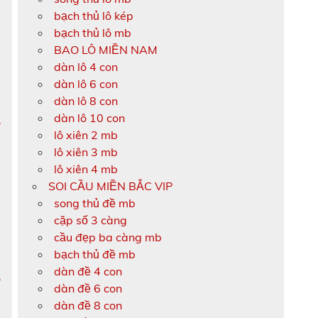
bạch thủ lô kép
bạch thủ lô mb
BAO LÔ MIỀN NAM
dàn lô 4 con
dàn lô 6 con
dàn lô 8 con
dàn lô 10 con
p
lô xiên 2 mb
lô xiên 3 mb
lô xiên 4 mb
SOI CẦU MIỀN BẮC VIP
song thủ đề mb
cặp số 3 càng
cầu đẹp ba càng mb
bạch thủ đề mb
dàn đề 4 con
p
dàn đề 6 con
dàn đề 8 con