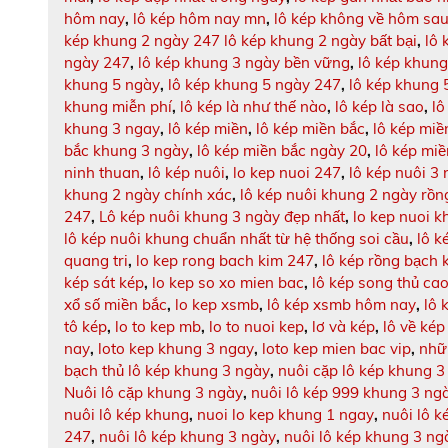
hôm nay
,
lô kép hôm nay mn
,
lô kép không về hôm sau
kép khung 2 ngày 247 lô kép khung 2 ngày bất bại
,
lô 
ngày 247
,
lô kép khung 3 ngày bền vững
,
lô kép khun
khung 5 ngày
,
lô kép khung 5 ngày 247
,
lô kép khung 
khung miễn phí
,
lô kép là như thế nào
,
lô kép là sao
,
lô
khung 3 ngay
,
lô kép miền
,
lô kép miền bắc
,
lô kép miề
bắc khung 3 ngày
,
lô kép miền bắc ngày 20
,
lô kép mi
ninh thuan
,
lô kép nuôi
,
lo kep nuoi 247
,
lô kép nuôi 3
khung 2 ngày chính xác
,
lô kép nuôi khung 2 ngày rồn
247
,
Lô kép nuôi khung 3 ngày đẹp nhất
,
lo kep nuoi 
lô kép nuôi khung chuẩn nhất từ hệ thống soi cầu
,
lô k
quang tri
,
lo kep rong bach kim 247
,
lô kép rồng bạch 
kép sát kép
,
lo kep so xo mien bac
,
lô kép song thủ ca
xổ số miền bắc
,
lo kep xsmb
,
lô kép xsmb hôm nay
,
lô 
tô kép
,
lo to kep mb
,
lo to nuoi kep
,
lơ và kép
,
lô về kép
nay
,
loto kep khung 3 ngay
,
loto kep mien bac vip
,
nhữ
bạch thủ lô kép khung 3 ngày
,
nuôi cặp lô kép khung 3
Nuôi lô cặp khung 3 ngày
,
nuôi lô kép 999 khung 3 ng
nuôi lô kép khung
,
nuoi lo kep khung 1 ngay
,
nuôi lô k
247
,
nuôi lô kép khung 3 ngày
,
nuôi lô kép khung 3 ng