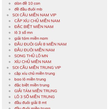
dàn đề 10 con
đề đầu đuôi mb
SOI CẦU MIỀN NAM VIP
CẶP XÍU CHỦ MIỀN NAM
ĐẶC BIỆT MIỀN NAM
lô 3 số mn
giải tám miền nam
ĐẦU ĐUÔI GIẢI 8 MIỀN NAM
ĐẦU ĐUÔI MIỀN NAM
SONG THỦ LÔ MN
XÍU CHỦ MIỀN NAM
SOI CẦU MIỀN TRUNG VIP
cặp xíu chủ miền trung
bao lô miền trung
đặc biệt miền trung
GIẢI TÁM MIỀN TRUNG
LÔ 3 SỐ MIỀN TRUNG
đầu đuôi giải 8 mt
đầu đuôi miền trung