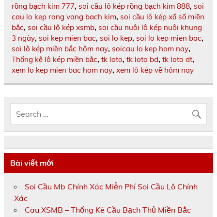
rồng bạch kim 777
,
soi cầu lô kép rồng bạch kim 888
,
soi
cau lo kep rong vang bach kim
,
soi cầu lô kép xổ số miền
bắc
,
soi cầu lô kép xsmb
,
soi cầu nuôi lô kép nuôi khung
3 ngày
,
soi kep mien bac
,
soi lo kep
,
soi lo kep mien bac
,
soi lô kép miền bắc hôm nay
,
soicau lo kep hom nay
,
Thống kê lô kép miền bắc
,
tk loto
,
tk loto bd
,
tk loto dt
,
xem lo kep mien bac hom nay
,
xem lô kép về hôm nay
Bài viết mới
Soi Cầu Mb Chính Xác Miễn Phí Soi Cầu Lô Chính
Xác
Cau XSMB – Thống Kê Cầu Bạch Thủ Miền Bắc