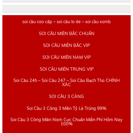
soi cầu cao cấp – soi cầu lo de – soi cầu xsmb
SOI CẦU MIỀN BẮC CHUẨN
SOI CẦU MIỀN BẮC VIP
SOI CẦU MIỀN NAM VIP
SOI CẦU MIỀN TRUNG VIP
Soi Cầu 24h – Soi Cầu 247 – Soi Cầu Bạch Thủ CHÍNH
XÁC
SOI CẦU 3 CÀNG
Soi Cầu 3 Càng 3 Miền Tỷ Lệ Trúng 99%
Soi Cầu 3 Càng Miền Nam Cực Chuẩn Miễn Phí Hôm Nay
100%