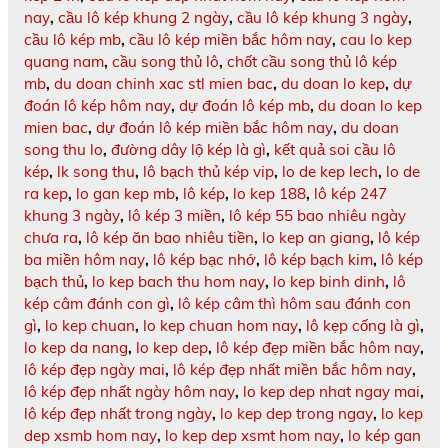
nay
,
cầu lô kép khung 2 ngày
,
cầu lô kép khung 3 ngày
,
cầu lô kép mb
,
cầu lô kép miền bắc hôm nay
,
cau lo kep
quang nam
,
cầu song thủ lô
,
chốt cầu song thủ lô kép
mb
,
du doan chinh xac stl mien bac
,
du doan lo kep
,
dự
đoán lô kép hôm nay
,
dự đoán lô kép mb
,
du doan lo kep
mien bac
,
dự đoán lô kép miền bắc hôm nay
,
du doan
song thu lo
,
đường dây lộ kép là gì
,
kết quả soi cầu lô
kép
,
lk song thu
,
lô bạch thủ kép vip
,
lo de kep lech
,
lo de
ra kep
,
lo gan kep mb
,
lô kép
,
lo kep 188
,
lô kép 247
khung 3 ngày
,
lô kép 3 miền
,
lô kép 55 bao nhiêu ngày
chưa ra
,
lô kép ăn bao nhiêu tiền
,
lo kep an giang
,
lô kép
ba miền hôm nay
,
lô kép bạc nhớ
,
lô kép bạch kim
,
lô kép
bạch thủ
,
lo kep bach thu hom nay
,
lo kep binh dinh
,
lô
kép câm đánh con gì
,
lô kép câm thì hôm sau đánh con
gì
,
lo kep chuan
,
lo kep chuan hom nay
,
lô kẹp cống là gì
,
lo kep da nang
,
lo kep dep
,
lô kép đẹp miền bắc hôm nay
,
lô kép đẹp ngày mai
,
lô kép đẹp nhất miền bắc hôm nay
,
lô kép đẹp nhất ngày hôm nay
,
lo kep dep nhat ngay mai
,
lô kép đẹp nhất trong ngày
,
lo kep dep trong ngay
,
lo kep
dep xsmb hom nay
,
lo kep dep xsmt hom nay
,
lo kép gan