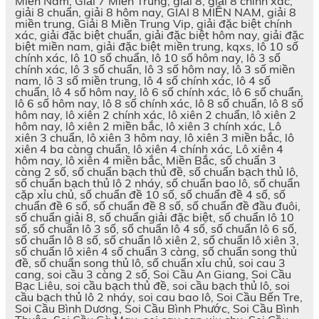
Miền Nam, Giải 7 Miền Trung, giải 8, giải 8 chính xác,
giải 8 chuẩn, giải 8 hôm nay, GIAI 8 MIỀN NAM, giải 8
miền trung, Giải 8 Miền Trung Vip, giải đặc biệt chính
xác, giải đặc biệt chuẩn, giải đặc biệt hôm nay, giải đặc
biệt miền nam, giải đặc biệt miền trung, kqxs, lô 10 số
chính xác, lô 10 số chuẩn, lô 10 số hôm nay, lô 3 số
chính xác, lô 3 số chuẩn, lô 3 số hôm nay, lô 3 số miền
nam, lô 3 số miền trung, lô 4 số chính xác, lô 4 số
chuẩn, lô 4 số hôm nay, lô 6 số chính xác, lô 6 số chuẩn,
lô 6 số hôm nay, lô 8 số chính xác, lô 8 số chuẩn, lô 8 số
hôm nay, lô xiên 2 chính xác, lô xiên 2 chuẩn, lô xiên 2
hôm nay, lô xiên 2 miền bắc, lô xiên 3 chính xác, Lô
xiên 3 chuẩn, lô xiên 3 hôm nay, lô xiên 3 miền bắc, lô
xiên 4 ba càng chuẩn, lô xiên 4 chính xác, Lô xiên 4
hôm nay, lô xiên 4 miền bắc, Miền Bắc, số chuẩn 3
càng 2 số, số chuẩn bạch thủ đề, số chuẩn bạch thủ lô,
số chuẩn bạch thủ lô 2 nháy, số chuẩn bao lô, số chuẩn
cặp xỉu chủ, số chuẩn đề 10 số, số chuẩn đề 4 số, số
chuẩn đề 6 số, số chuẩn đề 8 số, số chuẩn đề đầu đuôi,
số chuẩn giải 8, số chuẩn giải đặc biệt, số chuẩn lô 10
số, số chuẩn lô 3 số, số chuẩn lô 4 số, số chuẩn lô 6 số,
số chuẩn lô 8 số, số chuẩn lô xiên 2, số chuẩn lô xiên 3,
số chuẩn lô xiên 4 số chuẩn 3 càng, số chuẩn song thủ
đề, số chuẩn song thủ lô, số chuẩn xỉu chủ, soi cau 3
cang, soi cầu 3 càng 2 số, Soi Cầu An Giang, Soi Cầu
Bạc Liêu, soi cầu bạch thủ đề, soi cầu bạch thủ lô, soi
cầu bạch thủ lô 2 nháy, soi cau bao lô, Soi Cầu Bến Tre,
Soi Cầu Bình Dương, Soi Cầu Bình Phước, Soi Cầu Bình