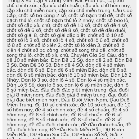
Trung 3 Số, Cặp 3 Càng Miền Bắc Phát Lộc, cặp xíu
chủ chính xác, cặp xíu chủ chuẩn, cặp xỉu chủ hôm nay,
cặp xỉu chủ miền nam, cặp xíu chủ miền trung, Cầu Cao
Cấp, chốt số ba càng 2 số, chốt số bạch thủ đề, chốt số
bạch thủ lô, chốt số bạch thủ lô 2 nháy, chốt số bao lô,
chốt số cặp xỉu chủ, chốt số đề 10 số, chốt số đề 4 số,
chốt số đề 6 số, chốt số đề 8 số, chốt số đề đầu đuôi,
chốt số giải 8, chốt số giải đặc biệt, chốt số lô 10 số,
chốt số lô 3 số, chốt số lô 4 số, chốt số lô 6 số, chốt số
lô 8 số, chốt số lô xiên 2, chốt số lô xiên 3, chốt số lô
xiên 4 chốt số ba càng, chốt số song thủ đề, chốt số
song thủ lô, chốt số xỉu chủ, Chuyên Gia Soi Cầu, dàn
đề 10 số miền bắc, Dàn Đề 12 Số, dan đề 2 số, Dàn Đề
3 Số, Dàn Đề 30 Số, Dàn đề 4 SỐ, dàn đề 4 số miền
bắc, dàn đề 6 số, Dàn đề 6 số miền Bắc, dàn đề 8 số,
dàn đề 8 số miền bắc, dàn lô 10 số miền bắc, Dàn Lô 2
Nháy, Dàn lô 3 số, dàn lô 4 số, Dàn lô 4 số miền bắc,
Dàn Lô 5 Số, dan lo 6 so, dàn lô 6 số miền bắc, dàn lô
8 số miền bắc, đầu đuôi đặc biệt miền trung, đầu đuôi
giải 8 miền nam, đầu đuôi giải 8 miền trung, đầu đuôi
giải đặc biệt miền nam, Đầu Đuôi Miền Nam, Đầu Đuôi
Miền Trung, đề 10 số chính xác, đề 10 số chuẩn, đề 10
số hôm nay, đề 4 số chính xác, đề 4 số chuẩn, đề 4 số
hôm nay, đề 6 số chính xác, đề 6 số chuẩn, đề 6 số
hôm nay, đề 8 số chính xác, đề 8 số chuẩn, đề 8 số
hôm nay, đề đầu đuôi chính xác, đề đầu đuôi chuẩn, đề
đầu đuôi hôm nay, Đề Đầu Đuôi Miền Bắc, Dự Đoán
Miền Bắc, Dự Đoán Soi Cầu, Dự Đoán Xổ Số, Giải 7