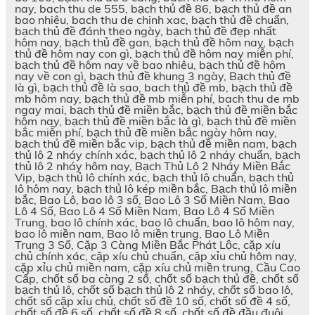
nay, bach thu de 555, bạch thủ đề 86, bạch thủ đề an
bao nhiêu, bach thu de chinh xac, bạch thủ đề chuẩn,
bạch thủ đề đánh theo ngày, bạch thủ đề đẹp nhất
hôm nay, bạch thủ đề gan, bạch thủ đề hôm nay, bạch
thủ đề hôm nay con gì, bạch thủ đề hôm nay miễn phí,
bạch thủ đề hôm nay về bao nhiêu, bạch thủ đề hôm
nay về con gì, bạch thủ đề khung 3 ngày, Bạch thủ đề
là gì, bạch thủ đề là sao, bach thủ đề mb, bạch thủ đề
mb hôm nay, bạch thủ đề mb miễn phí, bach thu de mb
ngay mai, bạch thủ đề miền bắc, bạch thủ đề miền bắc
hôm nay, bạch thủ đề miền bắc là gì, bạch thủ đề miền
bắc miễn phí, bạch thủ đề miền bắc ngày hôm nay,
bạch thủ đề miền bắc vip, bạch thủ đề miền nam, bạch
thủ lô 2 nháy chính xác, bạch thủ lô 2 nháy chuẩn, bạch
thủ lô 2 nháy hôm nay, Bạch Thủ Lô 2 Nháy Miền Bắc
Vip, bạch thủ lô chính xác, bạch thủ lô chuẩn, bạch thủ
lô hôm nay, bạch thủ lô kép miền bắc, Bạch thủ lô miền
bắc, Bao Lô, bao lô 3 số, Bao Lô 3 Số Miền Nam, Bao
Lô 4 Số, Bao Lô 4 Số Miền Nam, Bao Lô 4 Số Miền
Trung, bao lô chính xác, bao lô chuẩn, bao lô hôm nay,
bao lô miền nam, Bao lô miền trung, Bao Lô Miền
Trung 3 Số, Cặp 3 Càng Miền Bắc Phát Lộc, cặp xíu
chủ chính xác, cặp xíu chủ chuẩn, cặp xỉu chủ hôm nay,
cặp xỉu chủ miền nam, cặp xíu chủ miền trung, Cầu Cao
Cấp, chốt số ba càng 2 số, chốt số bạch thủ đề, chốt số
bạch thủ lô, chốt số bạch thủ lô 2 nháy, chốt số bao lô,
chốt số cặp xỉu chủ, chốt số đề 10 số, chốt số đề 4 số,
chốt số đề 6 số, chốt số đề 8 số, chốt số đề đầu đuôi,