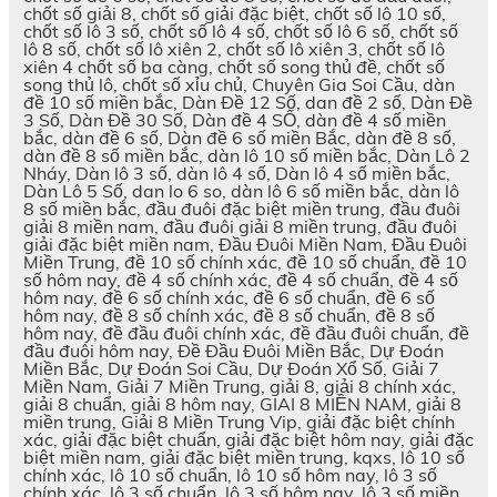
chốt số giải 8, chốt số giải đặc biệt, chốt số lô 10 số,
chốt số lô 3 số, chốt số lô 4 số, chốt số lô 6 số, chốt số
lô 8 số, chốt số lô xiên 2, chốt số lô xiên 3, chốt số lô
xiên 4 chốt số ba càng, chốt số song thủ đề, chốt số
song thủ lô, chốt số xỉu chủ, Chuyên Gia Soi Cầu, dàn
đề 10 số miền bắc, Dàn Đề 12 Số, dan đề 2 số, Dàn Đề
3 Số, Dàn Đề 30 Số, Dàn đề 4 SỐ, dàn đề 4 số miền
bắc, dàn đề 6 số, Dàn đề 6 số miền Bắc, dàn đề 8 số,
dàn đề 8 số miền bắc, dàn lô 10 số miền bắc, Dàn Lô 2
Nháy, Dàn lô 3 số, dàn lô 4 số, Dàn lô 4 số miền bắc,
Dàn Lô 5 Số, dan lo 6 so, dàn lô 6 số miền bắc, dàn lô
8 số miền bắc, đầu đuôi đặc biệt miền trung, đầu đuôi
giải 8 miền nam, đầu đuôi giải 8 miền trung, đầu đuôi
giải đặc biệt miền nam, Đầu Đuôi Miền Nam, Đầu Đuôi
Miền Trung, đề 10 số chính xác, đề 10 số chuẩn, đề 10
số hôm nay, đề 4 số chính xác, đề 4 số chuẩn, đề 4 số
hôm nay, đề 6 số chính xác, đề 6 số chuẩn, đề 6 số
hôm nay, đề 8 số chính xác, đề 8 số chuẩn, đề 8 số
hôm nay, đề đầu đuôi chính xác, đề đầu đuôi chuẩn, đề
đầu đuôi hôm nay, Đề Đầu Đuôi Miền Bắc, Dự Đoán
Miền Bắc, Dự Đoán Soi Cầu, Dự Đoán Xổ Số, Giải 7
Miền Nam, Giải 7 Miền Trung, giải 8, giải 8 chính xác,
giải 8 chuẩn, giải 8 hôm nay, GIAI 8 MIỀN NAM, giải 8
miền trung, Giải 8 Miền Trung Vip, giải đặc biệt chính
xác, giải đặc biệt chuẩn, giải đặc biệt hôm nay, giải đặc
biệt miền nam, giải đặc biệt miền trung, kqxs, lô 10 số
chính xác, lô 10 số chuẩn, lô 10 số hôm nay, lô 3 số
chính xác, lô 3 số chuẩn, lô 3 số hôm nay, lô 3 số miền