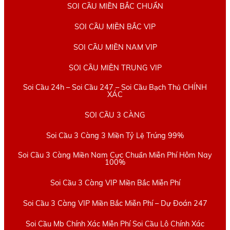
SOI CẦU MIỀN BẮC CHUẨN
SOI CẦU MIỀN BẮC VIP
SOI CẦU MIỀN NAM VIP
SOI CẦU MIỀN TRUNG VIP
Soi Cầu 24h – Soi Cầu 247 – Soi Cầu Bạch Thủ CHÍNH
XÁC
SOI CẦU 3 CÀNG
Soi Cầu 3 Càng 3 Miền Tỷ Lệ Trúng 99%
Soi Cầu 3 Càng Miền Nam Cực Chuẩn Miễn Phí Hôm Nay
100%
Soi Cầu 3 Càng VIP Miền Bắc Miễn Phí
Soi Cầu 3 Càng VIP Miền Bắc Miễn Phí – Dự Đoán 247
Soi Cầu Mb Chính Xác Miễn Phí Soi Cầu Lô Chính Xác