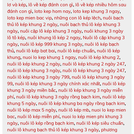
lơ và kép
,
lô về kép đánh con gì
,
lô về kép nhiều hôm sau
đánh con gì
,
loto kep hom nay
,
loto kep khung 3 ngay
,
loto kep mien bac vip
,
những con lô kép lệch
,
nuôi bạch
thủ lô kép khung 2 ngày
,
nuôi bạch thủ lô kép khung 3
ngày
,
nuôi cặp lô kép khung 3 ngày
,
nuôi khung 3 ngày
lô tô kép
,
nuôi khung lô kép 2 ngay
,
Nuôi lô cặp khung 3
ngày
,
nuôi lô kép 999 khung 3 ngày
,
nuôi lô kép bạch
thủ
,
nuôi lô kép bat bai
,
nuôi lô kép chuẩn
,
nuôi lô kép
khung
,
nuoi lo kep khung 1 ngay
,
nuôi lô kép khung 2
,
nuôi lô kép khung 2 ngày
,
nuôi lô kép khung 2 ngày 247
,
nuôi lô kép khung 3 ngày
,
nuôi lô kép khung 3 ngày 247
,
nuôi lô kép khung 3 ngày 799
,
nuôi lô kép khung 3 ngày
99
,
nuôi lô kép khung 3 ngày chính xác nhất
,
nuôi lô kép
khung 3 ngày miền bắc
,
nuôi lô kép khung 3 ngày miễn
phí
,
nuôi lô kép khung 3 ngày rồng bạch kim
,
nuôi lô kép
khung 5 ngày
,
nuôi lô kép khung ba ngày rồng bạch kim
,
nuôi lô kép max 5 ngày
,
nuôi lô kép mb
,
nuoi lo kep mien
bac
,
nuôi lô kép miễn phí
,
nuoi lo kép mien phi khung 3
ngày
,
nuôi lô kép rồng bạch kim
,
nuôi lô kép siêu chuẩn
,
nuôi lô khung bạch thủ lô kép khung 3 ngày
,
phương