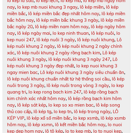
lô kép là sao
,
lô kép lệch
,
lô kép mb
,
lo kep mb ngay hom
nay
,
lo kep mb nuoi khung 3 ngay
,
lô kép miền
,
lô kép
miền bắc
,
lô kép miền bắc đẹp nhất hôm nay
,
lô kép miền
bắc hôm nay
,
lô kép miền bắc khung 3 ngày
,
lô kép miền
bắc ngày 20
,
lô kép miền nam hôm nay
,
lô kép ngày hôm
nay
,
lô kép ngày mai
,
lo kep ninh thuan
,
lô kép nuôi
,
lo
kep nuoi 247
,
lô kép nuôi 3 ngày
,
lô kép nuôi khung
,
Lô
kép nuôi khung 2 ngày
,
lô kép nuôi khung 2 ngày chính
xác
,
lô kép nuôi khung 2 ngày rồng bạch kim
,
Lô kép
nuôi khung 3 ngày
,
lô kép nuôi khung 3 ngày 247
,
Lô
kép nuôi khung 3 ngày đẹp nhất
,
lo kep nuoi khung 3
ngay mien bac
,
Lô kép nuôi khung 3 ngày siêu chuẩn ăn
,
lô kép nuôi khung chuẩn nhất từ hệ thống soi cầu
,
lô kép
nuôi trong 3 ngày
,
lô kép nuôi trong vòng 3 ngày
,
lo kep
quang tri
,
lo kep rong bach kim 247
,
lô kép rồng bạch
kim chính xác nhất hôm nay
,
lô kép rồng bạch kim hôm
nay
,
lô kép sát kép
,
lo kep so xo mien bac
,
lô kép song
thủ cao cấp
,
lô kép tg
,
lo kep tn
,
lô kép trong ngày
,
LÔ
KÉP VIP
,
lô kép xổ số miền bắc
,
lo kep xsmb
,
lô kép xsmb
hôm nay
,
lô kép xsmn
,
lô kết miền bắc hôm nay
,
lo nuoi
kep dep hom nay
,
lô tô kép
,
lo to kep mb
,
lo to nuoi kep
,