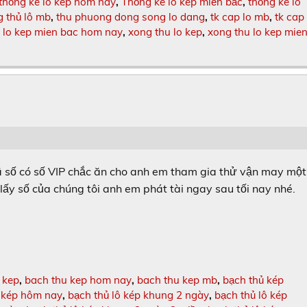
thống kê lô kép hôm nay
,
Thống kê lô kép miền bắc
,
thống kê lô
g thủ lô mb
,
thu phuong dong song lo dang
,
tk cap lo mb
,
tk cap
 lo kep mien bac hom nay
,
xong thu lo kep
,
xong thu lo kep mie
 có số VIP chắc ăn cho anh em tham gia thử vận may một
lấy số của chúng tôi anh em phát tài ngay sau tối nay nhé.
 kep
,
bach thu kep hom nay
,
bach thu kep mb
,
bạch thủ kép
ô kép hôm nay
,
bạch thủ lô kép khung 2 ngày
,
bạch thủ lô kép