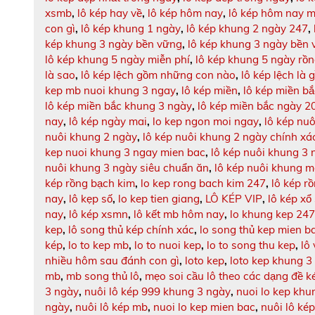
xsmb
,
lô kép hay về
,
lô kép hôm nay
,
lô kép hôm nay m
con gì
,
lô kép khung 1 ngày
,
lô kép khung 2 ngày 247
,
kép khung 3 ngày bền vững
,
lô kép khung 3 ngày bền 
lô kép khung 5 ngày miễn phí
,
lô kép khung 5 ngày rồ
là sao
,
lô kép lệch gồm những con nào
,
lô kép lệch là g
kep mb nuoi khung 3 ngay
,
lô kép miền
,
lô kép miền b
lô kép miền bắc khung 3 ngày
,
lô kép miền bắc ngày 2
nay
,
lô kép ngày mai
,
lo kep ngon moi ngay
,
lô kép nuô
nuôi khung 2 ngày
,
lô kép nuôi khung 2 ngày chính xá
kep nuoi khung 3 ngay mien bac
,
lô kép nuôi khung 3 
nuôi khung 3 ngày siêu chuẩn ăn
,
lô kép nuôi khung 
kép rồng bạch kim
,
lo kep rong bach kim 247
,
lô kép r
nay
,
lô kẹp số
,
lo kep tien giang
,
LÔ KÉP VIP
,
lô kép xổ
nay
,
lô kép xsmn
,
lô kết mb hôm nay
,
lo khung kep 24
kep
,
lô song thủ kép chính xác
,
lo song thủ kep mien b
kép
,
lo to kep mb
,
lo to nuoi kep
,
lo to song thu kep
,
lô
nhiều hôm sau đánh con gì
,
loto kep
,
loto kep khung 3
mb
,
mb song thủ lô
,
mẹo soi cầu lô theo các dạng đề k
3 ngày
,
nuôi lô kép 999 khung 3 ngày
,
nuoi lo kep khu
ngày
,
nuôi lô kép mb
,
nuoi lo kep mien bac
,
nuôi lô ké