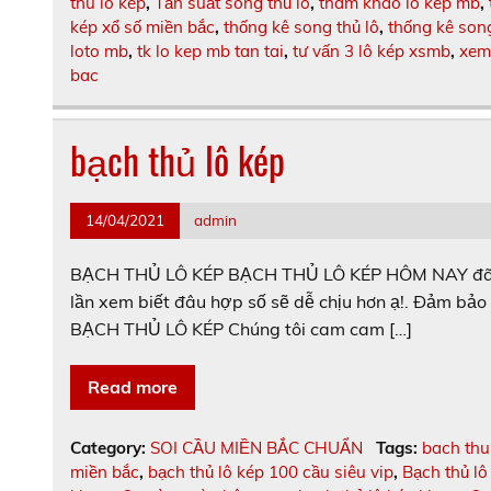
thu lo kep
,
Tần suất song thủ lô
,
tham khao lo kep mb
,
kép xổ số miền bắc
,
thống kê song thủ lô
,
thống kê son
loto mb
,
tk lo kep mb tan tai
,
tư vấn 3 lô kép xsmb
,
xem
bac
bạch thủ lô kép
14/04/2021
admin
BẠCH THỦ LÔ KÉP BẠCH THỦ LÔ KÉP HÔM NAY đã số
lần xem biết đâu hợp số sẽ dễ chịu hơn ạ!. Đảm bảo 
BẠCH THỦ LÔ KÉP Chúng tôi cam cam […]
Read more
Category:
SOI CẦU MIỀN BẮC CHUẨN
Tags:
bach thu
miền bắc
,
bạch thủ lô kép 100 cầu siêu vip
,
Bạch thủ l