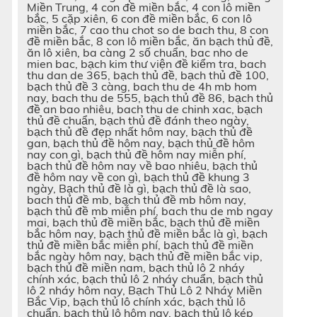
Miền Trung, 4 con đề miền bắc, 4 con lô miền
bắc, 5 cặp xiên, 6 con đề miền bắc, 6 con lô
3
miền bắc, 7 cao thu chot so de bach thu, 8 con
đề miền bắc, 8 con lô miền bắc, ăn bạch thủ đề,
ăn lô xiên, ba càng 2 số chuẩn, bac nho de
mien bac, bạch kim thư viện đề kiểm tra, bach
thu dan de 365, bạch thủ đề, bạch thủ đề 100,
bạch thủ đề 3 càng, bach thu de 4h mb hom
nay, bach thu de 555, bạch thủ đề 86, bạch thủ
đề an bao nhiêu, bach thu de chinh xac, bạch
thủ đề chuẩn, bạch thủ đề đánh theo ngày,
bạch thủ đề đẹp nhất hôm nay, bạch thủ đề
gan, bạch thủ đề hôm nay, bạch thủ đề hôm
nay con gì, bạch thủ đề hôm nay miễn phí,
bạch thủ đề hôm nay về bao nhiêu, bạch thủ
đề hôm nay về con gì, bạch thủ đề khung 3
ngày, Bạch thủ đề là gì, bạch thủ đề là sao,
bach thủ đề mb, bạch thủ đề mb hôm nay,
bạch thủ đề mb miễn phí, bach thu de mb ngay
mai, bạch thủ đề miền bắc, bạch thủ đề miền
m
bắc hôm nay, bạch thủ đề miền bắc là gì, bạch
thủ đề miền bắc miễn phí, bạch thủ đề miền
bắc ngày hôm nay, bạch thủ đề miền bắc vip,
bạch thủ đề miền nam, bạch thủ lô 2 nháy
chính xác, bạch thủ lô 2 nháy chuẩn, bạch thủ
lô 2 nháy hôm nay, Bạch Thủ Lô 2 Nháy Miền
Bắc Vip, bạch thủ lô chính xác, bạch thủ lô
chuẩn, bạch thủ lô hôm nay, bạch thủ lô kép