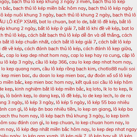
 ngày
,
bạch thủ lô kép khung 3 ngày 3 miền
,
bạch thủ lô kép
n bắc
,
bạch thủ lô kép miền bắc hôm nay
,
bạch thủ lô kép ngày
 lô kép nuôi khung 3 ngày
,
bạch thủ lô khung 2 ngày
,
bạch thủ lô
ẦU LÔ KÉP XSMB
,
bat lo chuan
,
bat lo de
,
bắt lô đề kép
,
bắt lô
kép khung 2 ngày
,
bắt lô kép ở giải 7
,
bắt lô khi đề về kép
,
bat lo
h thủ lô kép
,
cách bắt bạch thủ lô kép dễ ăn và dễ thắng
,
cách
 bắt lô kép chuẩn nhất
,
cách bắt lô kép giải 7
,
cách bắt lô kép
i đề về kép
,
cách đánh bạch thủ lô kép
,
cách đánh lô kẹp giữa
,
ắc
,
cap lo kep dep nhat hom nay
,
cap lo kep hay ra cung
,
cặp lô
u lô kép 3 ngày
,
cầu lô kép 366
,
cau lo kep dep nhat hom nay
,
 lo kep quang nam
,
cầu lô kép rồng bạch kim
,
chotlo88 nuôi soi
 kep mien bac
,
du doan lo kep mien bac
,
dự đoán xổ số lô kép
p miền bắc
,
kep mien bac hom nay
,
kết quả soi cầu lô kép hôm
de kep
,
kinh nghiệm bắt lô kép miền bắc
,
kq loto
,
lk lo to kep
,
lk
ip
,
lò bánh kẹp
,
lo dang kep
,
lô đề kép
,
lo de kep lech
,
lo de ra
ung 3 ngày
,
lô kép 3 ngày
,
lô kép 5 ngày
,
lô kép 55 bao nhiêu
ánh con gì
,
lô kép ăn bao nhiêu tiền
,
lo kep an giang
,
lô kép ba
 bach thu hom nay
,
lô kép bạch thủ khung 3 ngày
,
lo kep binh
 hôm sau đánh con gì
,
lo kep chuan
,
lo kep chuan hom nay
,
lo
ôm nay
,
lô kép đẹp nhất miền bắc hôm nay
,
lo kep dep nhat ngay
nhiêu ngày
,
lo kép gan xsmb
,
lô kép giải 7
,
lô kép hay về
,
lô kép