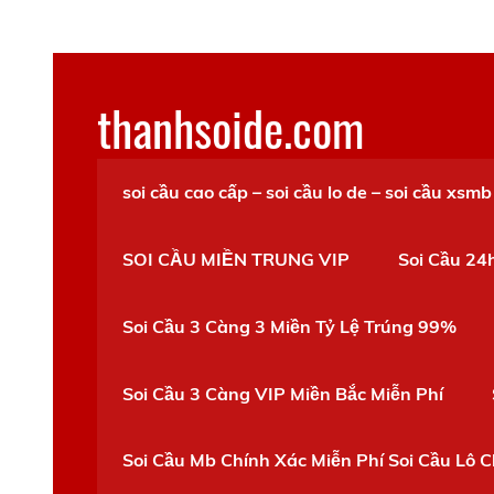
Skip
to
content
thanhsoide.com
soi cầu cao cấp – soi cầu lo de – soi cầu xsmb
SOI CẦU MIỀN TRUNG VIP
Soi Cầu 24
Soi Cầu 3 Càng 3 Miền Tỷ Lệ Trúng 99%
Soi Cầu 3 Càng VIP Miền Bắc Miễn Phí
Soi Cầu Mb Chính Xác Miễn Phí Soi Cầu Lô 