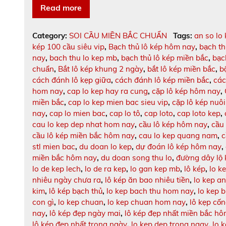
Read more
Category:
SOI CẦU MIỀN BẮC CHUẨN
Tags:
an so lo
kép 100 cầu siêu vip
,
Bạch thủ lô kép hôm nay
,
bạch th
nay
,
bach thu lo kep mb
,
bạch thủ lô kép miền bắc
,
bạc
chuẩn
,
Bắt lô kép khung 2 ngày
,
bắt lô kép miền bắc
,
b
cách đánh lô kẹp giữa
,
cách đánh lô kép miền bắc
,
các
hom nay
,
cap lo kep hay ra cung
,
cặp lô kép hôm nay
,
miền bắc
,
cap lo kep mien bac sieu vip
,
cặp lô kép nuô
nay
,
cap lo mien bac
,
cap lo tô
,
cap loto
,
cap loto kep
,
cau lo kep dep nhat hom nay
,
cầu lô kép hôm nay
,
cầu
cầu lô kép miền bắc hôm nay
,
cau lo kep quang nam
,
c
stl mien bac
,
du doan lo kep
,
dự đoán lô kép hôm nay
,
miền bắc hôm nay
,
du doan song thu lo
,
đường dây lộ k
lo de kep lech
,
lo de ra kep
,
lo gan kep mb
,
lô kép
,
lo k
nhiêu ngày chưa ra
,
lô kép ăn bao nhiêu tiền
,
lo kep a
kim
,
lô kép bạch thủ
,
lo kep bach thu hom nay
,
lo kep 
con gì
,
lo kep chuan
,
lo kep chuan hom nay
,
lô kẹp cốn
nay
,
lô kép đẹp ngày mai
,
lô kép đẹp nhất miền bắc h
lô kép đẹp nhất trong ngày
,
lo kep dep trong ngay
,
lo 