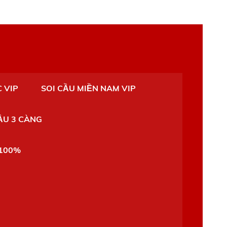
 VIP
SOI CẦU MIỀN NAM VIP
ẦU 3 CÀNG
 100%