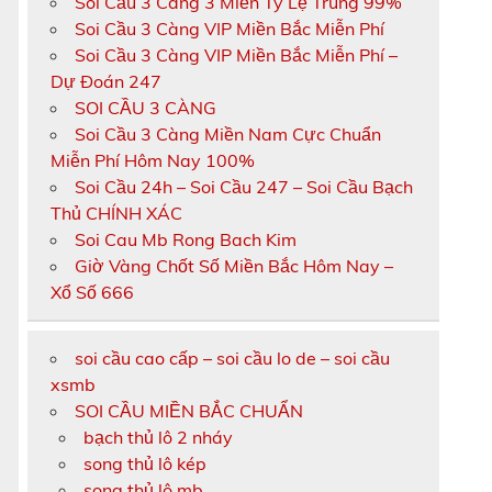
Soi Cầu 3 Càng 3 Miền Tỷ Lệ Trúng 99%
Soi Cầu 3 Càng VIP Miền Bắc Miễn Phí
Soi Cầu 3 Càng VIP Miền Bắc Miễn Phí –
Dự Đoán 247
SOI CẦU 3 CÀNG
Soi Cầu 3 Càng Miền Nam Cực Chuẩn
Miễn Phí Hôm Nay 100%
Soi Cầu 24h – Soi Cầu 247 – Soi Cầu Bạch
Thủ CHÍNH XÁC
Soi Cau Mb Rong Bach Kim
Giờ Vàng Chốt Số Miền Bắc Hôm Nay –
Xổ Số 666
soi cầu cao cấp – soi cầu lo de – soi cầu
xsmb
SOI CẦU MIỀN BẮC CHUẨN
bạch thủ lô 2 nháy
song thủ lô kép
song thủ lô mb