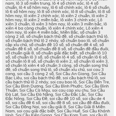
nam, lô 3 số miền trung, lô 4 số chính xác, lô 4 số
chuẩn, lô 4 số hôm nay, lô 6 số chính xác, lô 6 số chuẩn,
lô 6 số hôm nay, lô 8 số chính xác, lô 8 số chuẩn, lô 8 số
hôm nay, lô xiên 2 chính xác, lô xiên 2 chuẩn, lô xiên 2
hôm nay, lô xiên 2 miền bắc, lô xiên 3 chính xác, Lô
xiên 3 chuẩn, lô xiên 3 hôm nay, lô xiên 3 miền bắc, lô
xiên 4 ba càng chuẩn, lô xiên 4 chính xác, Lô xiên 4
hôm nay, lô xiên 4 miền bắc, Miền Bắc, số chuẩn 3
càng 2 số, số chuẩn bạch thủ đề, số chuẩn bạch thủ lô,
số chuẩn bạch thủ lô 2 nháy, số chuẩn bao lô, số chuẩn
cặp xỉu chủ, số chuẩn đề 10 số, số chuẩn đề 4 số, số
chuẩn đề 6 số, số chuẩn đề 8 số, số chuẩn đề đầu đuôi,
số chuẩn giải 8, số chuẩn giải đặc biệt, số chuẩn lô 10
số, số chuẩn lô 3 số, số chuẩn lô 4 số, số chuẩn lô 6 số,
số chuẩn lô 8 số, số chuẩn lô xiên 2, số chuẩn lô xiên 3,
số chuẩn lô xiên 4 số chuẩn 3 càng, số chuẩn song thủ
đề, số chuẩn song thủ lô, số chuẩn xỉu chủ, soi cau 3
cang, soi cầu 3 càng 2 số, Soi Cầu An Giang, Soi Cầu
Bạc Liêu, soi cầu bạch thủ đề, soi cầu bạch thủ lô, soi
cầu bạch thủ lô 2 nháy, soi cau bao lô, Soi Cầu Bến Tre,
Soi Cầu Bình Dương, Soi Cầu Bình Phước, Soi Cầu Bình
Thuận, Soi Cầu Cà Mau, soi cau cap xiu chu, Soi Cầu
Đà Lạt, Soi Cầu Đà Nẵng, Soi Cầu Đắc Lắc, Soi Cầu
Đắc Nông, Soi Cầu Đề, soi cầu đề 10 số, soi cầu de 4
số, soi cầu đề 6 số, soi cầu đề 8 số, soi cầu đề đầu đuôi,
Soi Cầu Đồng Nai, soi cầu giải 8, Soi Cầu Giải 8 Miền
Nam, soi cau giải đặc biệt, Soi Cầu Huế, Soi Cầu Khánh
Hoà, Soi Cầu Kiên Giang, Soi Cầu Kom Tum, soi cầu lô,