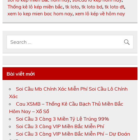
Thống kê lô kép miền bắc
,
tk loto
,
tk loto bd
,
tk loto dt
,
xem lo kep mien bac hom nay
,
xem lô kép về hôm nay
Bài viết mới
Soi Cầu Mb Chính Xác Miễn Phí Soi Cầu Lô Chính
Xác
Cau XSMB – Thống Kê Cầu Bạch Thủ Miền Bắc
Hôm Nay – Xổ Số
Soi Cầu 3 Càng 3 Miền Tỷ Lệ Trúng 99%
Soi Cầu 3 Càng VIP Miền Bắc Miễn Phí
Soi Cầu 3 Càng VIP Miền Bắc Miễn Phí – Dự Đoán