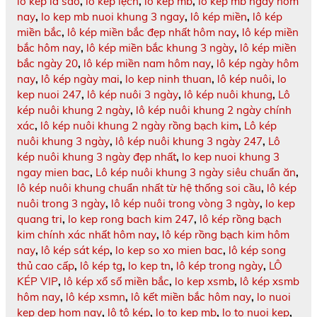
lô kép là sao
,
lô kép lệch
,
lô kép mb
,
lo kep mb ngay hom
nay
,
lo kep mb nuoi khung 3 ngay
,
lô kép miền
,
lô kép
miền bắc
,
lô kép miền bắc đẹp nhất hôm nay
,
lô kép miền
bắc hôm nay
,
lô kép miền bắc khung 3 ngày
,
lô kép miền
bắc ngày 20
,
lô kép miền nam hôm nay
,
lô kép ngày hôm
nay
,
lô kép ngày mai
,
lo kep ninh thuan
,
lô kép nuôi
,
lo
kep nuoi 247
,
lô kép nuôi 3 ngày
,
lô kép nuôi khung
,
Lô
kép nuôi khung 2 ngày
,
lô kép nuôi khung 2 ngày chính
xác
,
lô kép nuôi khung 2 ngày rồng bạch kim
,
Lô kép
nuôi khung 3 ngày
,
lô kép nuôi khung 3 ngày 247
,
Lô
kép nuôi khung 3 ngày đẹp nhất
,
lo kep nuoi khung 3
ngay mien bac
,
Lô kép nuôi khung 3 ngày siêu chuẩn ăn
,
lô kép nuôi khung chuẩn nhất từ hệ thống soi cầu
,
lô kép
nuôi trong 3 ngày
,
lô kép nuôi trong vòng 3 ngày
,
lo kep
quang tri
,
lo kep rong bach kim 247
,
lô kép rồng bạch
kim chính xác nhất hôm nay
,
lô kép rồng bạch kim hôm
nay
,
lô kép sát kép
,
lo kep so xo mien bac
,
lô kép song
thủ cao cấp
,
lô kép tg
,
lo kep tn
,
lô kép trong ngày
,
LÔ
KÉP VIP
,
lô kép xổ số miền bắc
,
lo kep xsmb
,
lô kép xsmb
hôm nay
,
lô kép xsmn
,
lô kết miền bắc hôm nay
,
lo nuoi
kep dep hom nay
,
lô tô kép
,
lo to kep mb
,
lo to nuoi kep
,