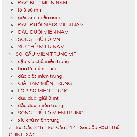
ĐẶC BIỆT MIỀN NAM
lô 3 số mn
giải tám miền nam
ĐẦU ĐUÔI GIẢI 8 MIỀN NAM
ĐẦU ĐUÔI MIỀN NAM
SONG THỦ LÔ MN
XÍU CHỦ MIỀN NAM
SOI CẦU MIỀN TRUNG VIP
cặp xíu chủ miền trung
bao lô miền trung
đặc biệt miền trung
GIẢI TÁM MIỀN TRUNG
LÔ 3 SỐ MIỀN TRUNG
đầu đuôi giải 8 mt
đầu đuôi miền trung
SONG THỦ LÔ MIỀN TRUNG
xíu chủ miền trung
Soi Cầu 24h – Soi Cầu 247 – Soi Cầu Bạch Thủ
CHÍNH XÁC