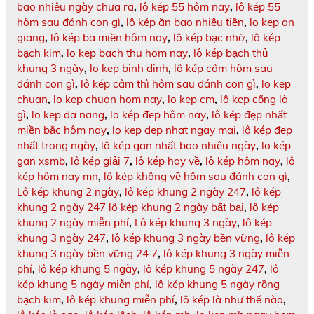
bao nhiêu ngày chưa ra
,
lô kép 55 hôm nay
,
lô kép 55
hôm sau đánh con gì
,
lô kép ăn bao nhiêu tiền
,
lo kep an
giang
,
lô kép ba miền hôm nay
,
lô kép bạc nhớ
,
lô kép
bạch kim
,
lo kep bach thu hom nay
,
lô kép bạch thủ
khung 3 ngày
,
lo kep binh dinh
,
lô kép câm hôm sau
đánh con gì
,
lô kép câm thì hôm sau đánh con gì
,
lo kep
chuan
,
lo kep chuan hom nay
,
lo kep cm
,
lô kẹp cống là
gì
,
lo kep da nang
,
lo kép đep hôm nay
,
lô kép đẹp nhất
miền bắc hôm nay
,
lo kep dep nhat ngay mai
,
lô kép đẹp
nhất trong ngày
,
lô kép gan nhất bao nhiêu ngày
,
lo kép
gan xsmb
,
lô kép giải 7
,
lô kép hay về
,
lô kép hôm nay
,
lô
kép hôm nay mn
,
lô kép không về hôm sau đánh con gì
,
Lô kép khung 2 ngày
,
lô kép khung 2 ngày 247
,
lô kép
khung 2 ngày 247 lô kép khung 2 ngày bất bại
,
lô kép
khung 2 ngày miễn phí
,
Lô kép khung 3 ngày
,
lô kép
khung 3 ngày 247
,
lô kép khung 3 ngày bền vững
,
lô kép
khung 3 ngày bền vững 24 7
,
lô kép khung 3 ngày miễn
phí
,
lô kép khung 5 ngày
,
lô kép khung 5 ngày 247
,
lô
kép khung 5 ngày miễn phí
,
lô kép khung 5 ngày rồng
bạch kim
,
lô kép khung miễn phí
,
lô kép là như thế nào
,