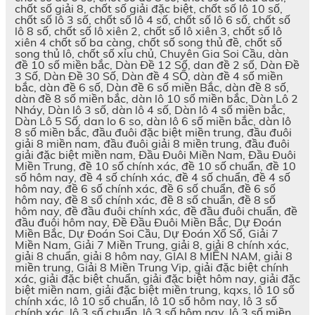
chốt số giải 8, chốt số giải đặc biệt, chốt số lô 10 số,
chốt số lô 3 số, chốt số lô 4 số, chốt số lô 6 số, chốt số
lô 8 số, chốt số lô xiên 2, chốt số lô xiên 3, chốt số lô
xiên 4 chốt số ba càng, chốt số song thủ đề, chốt số
song thủ lô, chốt số xỉu chủ, Chuyên Gia Soi Cầu, dàn
đề 10 số miền bắc, Dàn Đề 12 Số, dan đề 2 số, Dàn Đề
3 Số, Dàn Đề 30 Số, Dàn đề 4 SỐ, dàn đề 4 số miền
bắc, dàn đề 6 số, Dàn đề 6 số miền Bắc, dàn đề 8 số,
dàn đề 8 số miền bắc, dàn lô 10 số miền bắc, Dàn Lô 2
Nháy, Dàn lô 3 số, dàn lô 4 số, Dàn lô 4 số miền bắc,
Dàn Lô 5 Số, dan lo 6 so, dàn lô 6 số miền bắc, dàn lô
8 số miền bắc, đầu đuôi đặc biệt miền trung, đầu đuôi
giải 8 miền nam, đầu đuôi giải 8 miền trung, đầu đuôi
giải đặc biệt miền nam, Đầu Đuôi Miền Nam, Đầu Đuôi
Miền Trung, đề 10 số chính xác, đề 10 số chuẩn, đề 10
số hôm nay, đề 4 số chính xác, đề 4 số chuẩn, đề 4 số
hôm nay, đề 6 số chính xác, đề 6 số chuẩn, đề 6 số
hôm nay, đề 8 số chính xác, đề 8 số chuẩn, đề 8 số
hôm nay, đề đầu đuôi chính xác, đề đầu đuôi chuẩn, đề
đầu đuôi hôm nay, Đề Đầu Đuôi Miền Bắc, Dự Đoán
Miền Bắc, Dự Đoán Soi Cầu, Dự Đoán Xổ Số, Giải 7
Miền Nam, Giải 7 Miền Trung, giải 8, giải 8 chính xác,
giải 8 chuẩn, giải 8 hôm nay, GIAI 8 MIỀN NAM, giải 8
miền trung, Giải 8 Miền Trung Vip, giải đặc biệt chính
xác, giải đặc biệt chuẩn, giải đặc biệt hôm nay, giải đặc
biệt miền nam, giải đặc biệt miền trung, kqxs, lô 10 số
chính xác, lô 10 số chuẩn, lô 10 số hôm nay, lô 3 số
chính xác, lô 3 số chuẩn, lô 3 số hôm nay, lô 3 số miền