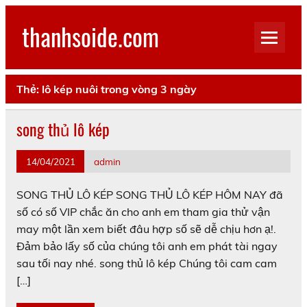
Skip
to
thanhsoide.com
content
Thẻ:
lô kép nuôi trong vòng 3 ngày
song thủ lô kép
14/04/2021
admin
SONG THỦ LÔ KÉP SONG THỦ LÔ KÉP HÔM NAY đã
số có số VIP chắc ăn cho anh em tham gia thử vận
may một lần xem biết đâu hợp số sẽ dễ chịu hơn ạ!.
Đảm bảo lấy số của chúng tôi anh em phát tài ngay
sau tối nay nhé. song thủ lô kép Chúng tôi cam cam
[…]