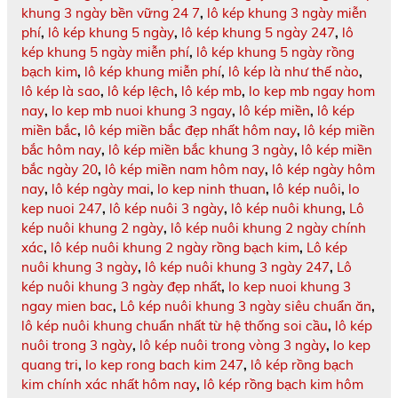
khung 3 ngày bền vững 24 7
,
lô kép khung 3 ngày miễn
phí
,
lô kép khung 5 ngày
,
lô kép khung 5 ngày 247
,
lô
kép khung 5 ngày miễn phí
,
lô kép khung 5 ngày rồng
bạch kim
,
lô kép khung miễn phí
,
lô kép là như thế nào
,
lô kép là sao
,
lô kép lệch
,
lô kép mb
,
lo kep mb ngay hom
nay
,
lo kep mb nuoi khung 3 ngay
,
lô kép miền
,
lô kép
miền bắc
,
lô kép miền bắc đẹp nhất hôm nay
,
lô kép miền
bắc hôm nay
,
lô kép miền bắc khung 3 ngày
,
lô kép miền
bắc ngày 20
,
lô kép miền nam hôm nay
,
lô kép ngày hôm
nay
,
lô kép ngày mai
,
lo kep ninh thuan
,
lô kép nuôi
,
lo
kep nuoi 247
,
lô kép nuôi 3 ngày
,
lô kép nuôi khung
,
Lô
kép nuôi khung 2 ngày
,
lô kép nuôi khung 2 ngày chính
xác
,
lô kép nuôi khung 2 ngày rồng bạch kim
,
Lô kép
nuôi khung 3 ngày
,
lô kép nuôi khung 3 ngày 247
,
Lô
kép nuôi khung 3 ngày đẹp nhất
,
lo kep nuoi khung 3
ngay mien bac
,
Lô kép nuôi khung 3 ngày siêu chuẩn ăn
,
lô kép nuôi khung chuẩn nhất từ hệ thống soi cầu
,
lô kép
nuôi trong 3 ngày
,
lô kép nuôi trong vòng 3 ngày
,
lo kep
quang tri
,
lo kep rong bach kim 247
,
lô kép rồng bạch
kim chính xác nhất hôm nay
,
lô kép rồng bạch kim hôm