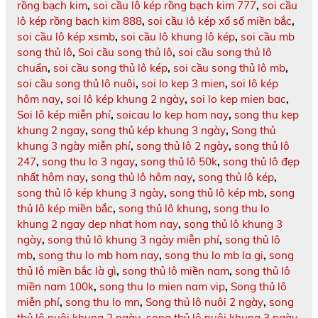
rồng bạch kim
,
soi cầu lô kép rồng bạch kim 777
,
soi cầu
lô kép rồng bạch kim 888
,
soi cầu lô kép xổ số miền bắc
,
soi cầu lô kép xsmb
,
soi cầu lô khung lô kép
,
soi cầu mb
song thủ lô
,
Soi cầu song thủ lô
,
soi cầu song thủ lô
chuẩn
,
soi cầu song thủ lô kép
,
soi cầu song thủ lô mb
,
soi cầu song thủ lô nuôi
,
soi lo kep 3 mien
,
soi lô kép
hôm nay
,
soi lô kép khung 2 ngày
,
soi lo kep mien bac
,
Soi lô kép miễn phí
,
soicau lo kep hom nay
,
song thu kep
khung 2 ngay
,
song thủ kép khung 3 ngày
,
Song thủ
khung 3 ngày miễn phí
,
song thủ lô 2 ngày
,
song thủ lô
247
,
song thu lo 3 ngay
,
song thủ lô 50k
,
song thủ lô đẹp
nhất hôm nay
,
song thủ lô hôm nay
,
song thủ lô kép
,
song thủ lô kép khung 3 ngày
,
song thủ lô kép mb
,
song
thủ lô kép miền bắc
,
song thủ lô khung
,
song thu lo
khung 2 ngay dep nhat hom nay
,
song thủ lô khung 3
ngày
,
song thủ lô khung 3 ngày miễn phí
,
song thủ lô
mb
,
song thu lo mb hom nay
,
song thu lo mb la gi
,
song
thủ lô miền bắc là gì
,
song thủ lô miền nam
,
song thủ lô
miền nam 100k
,
song thu lo mien nam vip
,
Song thủ lô
miễn phí
,
song thu lo mn
,
Song thủ lô nuôi 2 ngày
,
song
thủ lô nuôi khung 2 ngày
,
song thủ lô nuôi khung 3 ngày
,