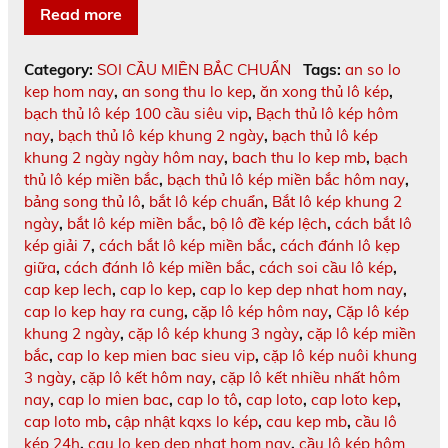
Read more
Category:
SOI CẦU MIỀN BẮC CHUẨN
Tags:
an so lo
kep hom nay
,
an song thu lo kep
,
ăn xong thủ lô kép
,
bạch thủ lô kép 100 cầu siêu vip
,
Bạch thủ lô kép hôm
nay
,
bạch thủ lô kép khung 2 ngày
,
bạch thủ lô kép
khung 2 ngày ngày hôm nay
,
bach thu lo kep mb
,
bạch
thủ lô kép miền bắc
,
bạch thủ lô kép miền bắc hôm nay
,
bảng song thủ lô
,
bắt lô kép chuẩn
,
Bắt lô kép khung 2
ngày
,
bắt lô kép miền bắc
,
bộ lô đề kép lệch
,
cách bắt lô
kép giải 7
,
cách bắt lô kép miền bắc
,
cách đánh lô kẹp
giữa
,
cách đánh lô kép miền bắc
,
cách soi cầu lô kép
,
cap kep lech
,
cap lo kep
,
cap lo kep dep nhat hom nay
,
cap lo kep hay ra cung
,
cặp lô kép hôm nay
,
Cặp lô kép
khung 2 ngày
,
cặp lô kép khung 3 ngày
,
cặp lô kép miền
bắc
,
cap lo kep mien bac sieu vip
,
cặp lô kép nuôi khung
3 ngày
,
cặp lô kết hôm nay
,
cặp lô kết nhiều nhất hôm
nay
,
cap lo mien bac
,
cap lo tô
,
cap loto
,
cap loto kep
,
cap loto mb
,
cập nhật kqxs lo kép
,
cau kep mb
,
cầu lô
kép 24h
,
cau lo kep dep nhat hom nay
,
cầu lô kép hôm