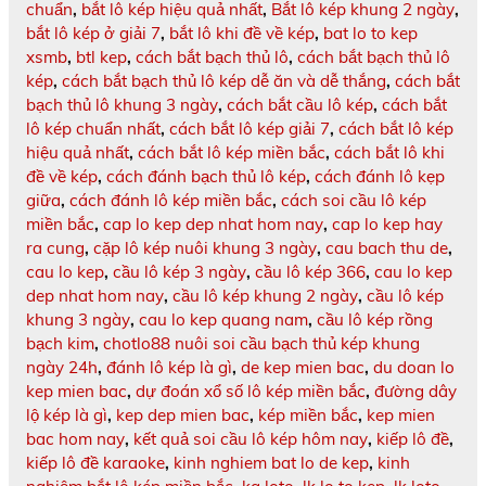
chuẩn
,
bắt lô kép hiệu quả nhất
,
Bắt lô kép khung 2 ngày
,
bắt lô kép ở giải 7
,
bắt lô khi đề về kép
,
bat lo to kep
xsmb
,
btl kep
,
cách bắt bạch thủ lô
,
cách bắt bạch thủ lô
kép
,
cách bắt bạch thủ lô kép dễ ăn và dễ thắng
,
cách bắt
bạch thủ lô khung 3 ngày
,
cách bắt cầu lô kép
,
cách bắt
lô kép chuẩn nhất
,
cách bắt lô kép giải 7
,
cách bắt lô kép
hiệu quả nhất
,
cách bắt lô kép miền bắc
,
cách bắt lô khi
đề về kép
,
cách đánh bạch thủ lô kép
,
cách đánh lô kẹp
giữa
,
cách đánh lô kép miền bắc
,
cách soi cầu lô kép
miền bắc
,
cap lo kep dep nhat hom nay
,
cap lo kep hay
ra cung
,
cặp lô kép nuôi khung 3 ngày
,
cau bach thu de
,
cau lo kep
,
cầu lô kép 3 ngày
,
cầu lô kép 366
,
cau lo kep
dep nhat hom nay
,
cầu lô kép khung 2 ngày
,
cầu lô kép
khung 3 ngày
,
cau lo kep quang nam
,
cầu lô kép rồng
bạch kim
,
chotlo88 nuôi soi cầu bạch thủ kép khung
ngày 24h
,
đánh lô kép là gì
,
de kep mien bac
,
du doan lo
kep mien bac
,
dự đoán xổ số lô kép miền bắc
,
đường dây
lộ kép là gì
,
kep dep mien bac
,
kép miền bắc
,
kep mien
bac hom nay
,
kết quả soi cầu lô kép hôm nay
,
kiếp lô đề
,
kiếp lô đề karaoke
,
kinh nghiem bat lo de kep
,
kinh