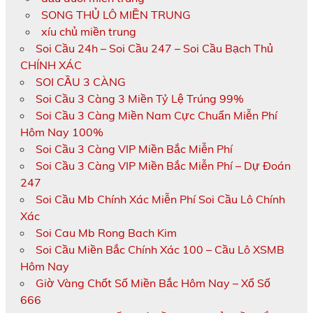
SONG THỦ LÔ MIỀN TRUNG
xíu chủ miền trung
Soi Cầu 24h – Soi Cầu 247 – Soi Cầu Bạch Thủ
CHÍNH XÁC
SOI CẦU 3 CÀNG
Soi Cầu 3 Càng 3 Miền Tỷ Lệ Trúng 99%
Soi Cầu 3 Càng Miền Nam Cực Chuẩn Miễn Phí
Hôm Nay 100%
Soi Cầu 3 Càng VIP Miền Bắc Miễn Phí
Soi Cầu 3 Càng VIP Miền Bắc Miễn Phí – Dự Đoán
247
Soi Cầu Mb Chính Xác Miễn Phí Soi Cầu Lô Chính
Xác
Soi Cau Mb Rong Bach Kim
Soi Cầu Miền Bắc Chính Xác 100 – Cầu Lô XSMB
Hôm Nay
Giờ Vàng Chốt Số Miền Bắc Hôm Nay – Xổ Số
666