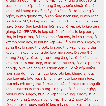
khung 3 ngày miễn phí
,
lô kép nuôi khung 3 ngày rồng
bạch kim
,
Lô kép nuôi khung 3 ngày siêu chuẩn ăn
,
lô
kép nuôi khung max 3 ngày
,
lô kép nuôi trong vòng 3
ngày
,
lo kep quang tri
,
lô kép rồng bạch kim
,
lo kep rong
bach kim 247
,
lô kép rồng bạch kim chính xác nhất hôm
nay
,
lô kép rồng bạch kim hôm nay
,
lô kẹp số
,
lo kep tien
giang
,
LÔ KÉP VIP
,
lô kép xổ số miền bắc
,
lo kep xong
thu
,
lo kep xsmb
,
lô kép xsmb hôm nay
,
lô kép xsmn
,
lô
kết mb hôm nay
,
lo khung kep 247
,
lô nuôi kép 3 ngày
,
lô
song thủ
,
lo song thu 666
,
lo song thu kep
,
lô song thủ
kép chính xác
,
lo song thủ kep mien bac
,
lô song thủ
khung 2 ngày
,
lô song thủ khung 3 ngày
,
lô tô kép
,
lo to
kep mb
,
lo to nuoi kep
,
lo to song thu kep
,
lô về kép đánh
con gì
,
lo ve kep hom sau danh con gi
,
lô về kép nhiều
hôm sau đánh con gì
,
loto kep
,
loto kep khung 3 ngay
,
loto kep mb
,
loto kep mb hom nay
,
loto kep mien bac
,
loto mb
,
mb song thủ lô
,
mẹo soi cầu lô theo các dạng đề
kép
,
nuoi cap lo kep khung 2 ngay
,
nuôi lô kép 2 ngày
,
nuôi lô kép 3 ngày
,
nuôi lô kép 999 khung 3 ngày
,
nuoi
lo kep khung 1 ngay
,
nuôi lô kép khung 2 ngày 247
,
nuôi
lô kép max 5 ngày
,
nuôi lô kép mb
,
nuoi lo kep mien bac
,