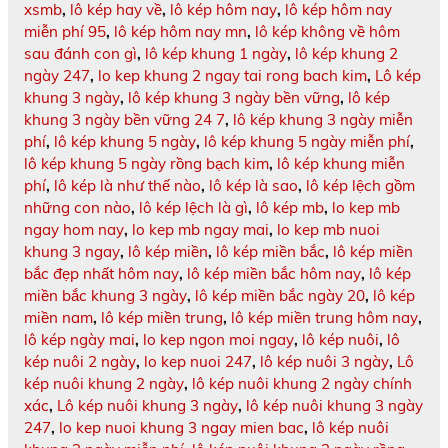
xsmb
,
lô kép hay về
,
lô kép hôm nay
,
lô kép hôm nay
miễn phí 95
,
lô kép hôm nay mn
,
lô kép không về hôm
sau đánh con gì
,
lô kép khung 1 ngày
,
lô kép khung 2
ngày 247
,
lo kep khung 2 ngay tai rong bach kim
,
Lô kép
khung 3 ngày
,
lô kép khung 3 ngày bền vững
,
lô kép
khung 3 ngày bền vững 24 7
,
lô kép khung 3 ngày miễn
phí
,
lô kép khung 5 ngày
,
lô kép khung 5 ngày miễn phí
,
lô kép khung 5 ngày rồng bạch kim
,
lô kép khung miễn
phí
,
lô kép là như thế nào
,
lô kép là sao
,
lô kép lệch gồm
những con nào
,
lô kép lệch là gì
,
lô kép mb
,
lo kep mb
ngay hom nay
,
lo kep mb ngay mai
,
lo kep mb nuoi
khung 3 ngay
,
lô kép miền
,
lô kép miền bắc
,
lô kép miền
bắc đẹp nhất hôm nay
,
lô kép miền bắc hôm nay
,
lô kép
miền bắc khung 3 ngày
,
lô kép miền bắc ngày 20
,
lô kép
miền nam
,
lô kép miền trung
,
lô kép miền trung hôm nay
,
lô kép ngày mai
,
lo kep ngon moi ngay
,
lô kép nuôi
,
lô
kép nuôi 2 ngày
,
lo kep nuoi 247
,
lô kép nuôi 3 ngày
,
Lô
kép nuôi khung 2 ngày
,
lô kép nuôi khung 2 ngày chính
xác
,
Lô kép nuôi khung 3 ngày
,
lô kép nuôi khung 3 ngày
247
,
lo kep nuoi khung 3 ngay mien bac
,
lô kép nuôi