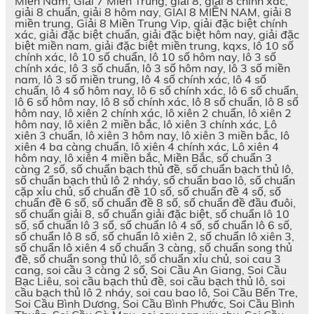
Miền Nam, Giải 7 Miền Trung, giải 8, giải 8 chính xác,
giải 8 chuẩn, giải 8 hôm nay, GIAI 8 MIỀN NAM, giải 8
miền trung, Giải 8 Miền Trung Vip, giải đặc biệt chính
xác, giải đặc biệt chuẩn, giải đặc biệt hôm nay, giải đặc
biệt miền nam, giải đặc biệt miền trung, kqxs, lô 10 số
chính xác, lô 10 số chuẩn, lô 10 số hôm nay, lô 3 số
chính xác, lô 3 số chuẩn, lô 3 số hôm nay, lô 3 số miền
nam, lô 3 số miền trung, lô 4 số chính xác, lô 4 số
chuẩn, lô 4 số hôm nay, lô 6 số chính xác, lô 6 số chuẩn,
lô 6 số hôm nay, lô 8 số chính xác, lô 8 số chuẩn, lô 8 số
hôm nay, lô xiên 2 chính xác, lô xiên 2 chuẩn, lô xiên 2
hôm nay, lô xiên 2 miền bắc, lô xiên 3 chính xác, Lô
xiên 3 chuẩn, lô xiên 3 hôm nay, lô xiên 3 miền bắc, lô
xiên 4 ba càng chuẩn, lô xiên 4 chính xác, Lô xiên 4
hôm nay, lô xiên 4 miền bắc, Miền Bắc, số chuẩn 3
càng 2 số, số chuẩn bạch thủ đề, số chuẩn bạch thủ lô,
số chuẩn bạch thủ lô 2 nháy, số chuẩn bao lô, số chuẩn
cặp xỉu chủ, số chuẩn đề 10 số, số chuẩn đề 4 số, số
chuẩn đề 6 số, số chuẩn đề 8 số, số chuẩn đề đầu đuôi,
số chuẩn giải 8, số chuẩn giải đặc biệt, số chuẩn lô 10
số, số chuẩn lô 3 số, số chuẩn lô 4 số, số chuẩn lô 6 số,
số chuẩn lô 8 số, số chuẩn lô xiên 2, số chuẩn lô xiên 3,
số chuẩn lô xiên 4 số chuẩn 3 càng, số chuẩn song thủ
đề, số chuẩn song thủ lô, số chuẩn xỉu chủ, soi cau 3
cang, soi cầu 3 càng 2 số, Soi Cầu An Giang, Soi Cầu
Bạc Liêu, soi cầu bạch thủ đề, soi cầu bạch thủ lô, soi
cầu bạch thủ lô 2 nháy, soi cau bao lô, Soi Cầu Bến Tre,
Soi Cầu Bình Dương, Soi Cầu Bình Phước, Soi Cầu Bình