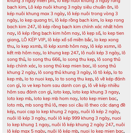
khung 3 ngày miễn phí
,
lô kép nuôi khung 3 ngày rồng
bạch kim
,
Lô kép nuôi khung 3 ngày siêu chuẩn ăn
,
lô
kép nuôi khung max 3 ngày
,
lô kép nuôi trong vòng 3
ngày
,
lo kep quang tri
,
lô kép rồng bạch kim
,
lo kep rong
bach kim 247
,
lô kép rồng bạch kim chính xác nhất hôm
nay
,
lô kép rồng bạch kim hôm nay
,
lô kẹp số
,
lo kep tien
giang
,
LÔ KÉP VIP
,
lô kép xổ số miền bắc
,
lo kep xong
thu
,
lo kep xsmb
,
lô kép xsmb hôm nay
,
lô kép xsmn
,
lô
kết mb hôm nay
,
lo khung kep 247
,
lô nuôi kép 3 ngày
,
lô
song thủ
,
lo song thu 666
,
lo song thu kep
,
lô song thủ
kép chính xác
,
lo song thủ kep mien bac
,
lô song thủ
khung 2 ngày
,
lô song thủ khung 3 ngày
,
lô tô kép
,
lo to
kep mb
,
lo to nuoi kep
,
lo to song thu kep
,
lô về kép đánh
con gì
,
lo ve kep hom sau danh con gi
,
lô về kép nhiều
hôm sau đánh con gì
,
loto kep
,
loto kep khung 3 ngay
,
loto kep mb
,
loto kep mb hom nay
,
loto kep mien bac
,
loto mb
,
mb song thủ lô
,
mẹo soi cầu lô theo các dạng đề
kép
,
nuoi cap lo kep khung 2 ngay
,
nuôi lô kép 2 ngày
,
nuôi lô kép 3 ngày
,
nuôi lô kép 999 khung 3 ngày
,
nuoi
lo kep khung 1 ngay
,
nuôi lô kép khung 2 ngày 247
,
nuôi
lô kép max 5 ngày
,
nuôi lô kép mb
,
nuoi lo kep mien bac
,