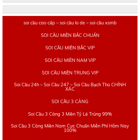
soi cầu cao cấp – soi cầu lo de – soi cầu xsmb
SOI CẦU MIỀN BẮC CHUẨN
SOI CẦU MIỀN BẮC VIP
SOI CẦU MIỀN NAM VIP
SOI CẦU MIỀN TRUNG VIP
Soi Cầu 24h – Soi Cầu 247 – Soi Cầu Bạch Thủ CHÍNH
XÁC
SOI CẦU 3 CÀNG
Soi Cầu 3 Càng 3 Miền Tỷ Lệ Trúng 99%
Soi Cầu 3 Càng Miền Nam Cực Chuẩn Miễn Phí Hôm Nay
100%