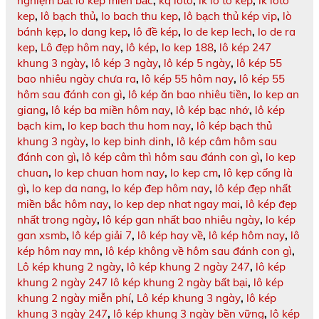
nghiệm bắt lô kép miền bắc
,
kq loto
,
lk lo to kep
,
lk loto
kep
,
lô bạch thủ
,
lo bach thu kep
,
lô bạch thủ kép vip
,
lò
bánh kẹp
,
lo dang kep
,
lô đề kép
,
lo de kep lech
,
lo de ra
kep
,
Lô đẹp hôm nay
,
lô kép
,
lo kep 188
,
lô kép 247
khung 3 ngày
,
lô kép 3 ngày
,
lô kép 5 ngày
,
lô kép 55
bao nhiêu ngày chưa ra
,
lô kép 55 hôm nay
,
lô kép 55
hôm sau đánh con gì
,
lô kép ăn bao nhiêu tiền
,
lo kep an
giang
,
lô kép ba miền hôm nay
,
lô kép bạc nhớ
,
lô kép
bạch kim
,
lo kep bach thu hom nay
,
lô kép bạch thủ
khung 3 ngày
,
lo kep binh dinh
,
lô kép câm hôm sau
đánh con gì
,
lô kép câm thì hôm sau đánh con gì
,
lo kep
chuan
,
lo kep chuan hom nay
,
lo kep cm
,
lô kẹp cống là
gì
,
lo kep da nang
,
lo kép đep hôm nay
,
lô kép đẹp nhất
miền bắc hôm nay
,
lo kep dep nhat ngay mai
,
lô kép đẹp
nhất trong ngày
,
lô kép gan nhất bao nhiêu ngày
,
lo kép
gan xsmb
,
lô kép giải 7
,
lô kép hay về
,
lô kép hôm nay
,
lô
kép hôm nay mn
,
lô kép không về hôm sau đánh con gì
,
Lô kép khung 2 ngày
,
lô kép khung 2 ngày 247
,
lô kép
khung 2 ngày 247 lô kép khung 2 ngày bất bại
,
lô kép
khung 2 ngày miễn phí
,
Lô kép khung 3 ngày
,
lô kép
khung 3 ngày 247
,
lô kép khung 3 ngày bền vững
,
lô kép