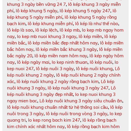
khung 3 ngày bền vững 24 7
,
lô kép khung 3 ngày miễn
phí
,
lô kép khung 5 ngày
,
lô kép khung 5 ngày 247
,
lô
kép khung 5 ngày miễn phí
,
lô kép khung 5 ngày rồng
bạch kim
,
lô kép khung miễn phí
,
lô kép là như thế nào
,
lô kép là sao
,
lô kép lệch
,
lô kép mb
,
lo kep mb ngay hom
nay
,
lo kep mb nuoi khung 3 ngay
,
lô kép miền
,
lô kép
miền bắc
,
lô kép miền bắc đẹp nhất hôm nay
,
lô kép miền
bắc hôm nay
,
lô kép miền bắc khung 3 ngày
,
lô kép miền
bắc ngày 20
,
lô kép miền nam hôm nay
,
lô kép ngày hôm
nay
,
lô kép ngày mai
,
lo kep ninh thuan
,
lô kép nuôi
,
lo
kep nuoi 247
,
lô kép nuôi 3 ngày
,
lô kép nuôi khung
,
Lô
kép nuôi khung 2 ngày
,
lô kép nuôi khung 2 ngày chính
xác
,
lô kép nuôi khung 2 ngày rồng bạch kim
,
Lô kép
nuôi khung 3 ngày
,
lô kép nuôi khung 3 ngày 247
,
Lô
kép nuôi khung 3 ngày đẹp nhất
,
lo kep nuoi khung 3
ngay mien bac
,
Lô kép nuôi khung 3 ngày siêu chuẩn ăn
,
lô kép nuôi khung chuẩn nhất từ hệ thống soi cầu
,
lô kép
nuôi trong 3 ngày
,
lô kép nuôi trong vòng 3 ngày
,
lo kep
quang tri
,
lo kep rong bach kim 247
,
lô kép rồng bạch
kim chính xác nhất hôm nay
,
lô kép rồng bạch kim hôm