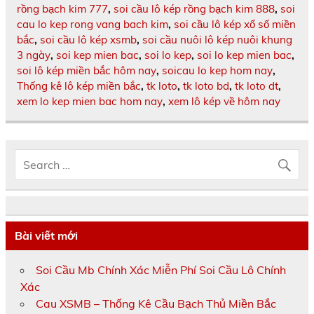
rồng bạch kim 777
,
soi cầu lô kép rồng bạch kim 888
,
soi
cau lo kep rong vang bach kim
,
soi cầu lô kép xổ số miền
bắc
,
soi cầu lô kép xsmb
,
soi cầu nuôi lô kép nuôi khung
3 ngày
,
soi kep mien bac
,
soi lo kep
,
soi lo kep mien bac
,
soi lô kép miền bắc hôm nay
,
soicau lo kep hom nay
,
Thống kê lô kép miền bắc
,
tk loto
,
tk loto bd
,
tk loto dt
,
xem lo kep mien bac hom nay
,
xem lô kép về hôm nay
Bài viết mới
Soi Cầu Mb Chính Xác Miễn Phí Soi Cầu Lô Chính
Xác
Cau XSMB – Thống Kê Cầu Bạch Thủ Miền Bắc