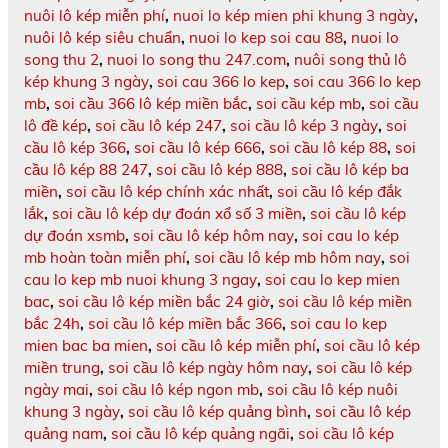
nuôi lô kép miễn phí
,
nuoi lo kép mien phi khung 3 ngày
,
nuôi lô kép siêu chuẩn
,
nuoi lo kep soi cau 88
,
nuoi lo
song thu 2
,
nuoi lo song thu 247.com
,
nuôi song thủ lô
kép khung 3 ngày
,
soi cau 366 lo kep
,
soi cau 366 lo kep
mb
,
soi cầu 366 lô kép miền bắc
,
soi cầu kép mb
,
soi cầu
lô đề kép
,
soi cầu lô kép 247
,
soi cầu lô kép 3 ngày
,
soi
cầu lô kép 366
,
soi cầu lô kép 666
,
soi cầu lô kép 88
,
soi
cầu lô kép 88 247
,
soi cầu lô kép 888
,
soi cầu lô kép ba
miền
,
soi cầu lô kép chính xác nhất
,
soi cầu lô kép đắk
lắk
,
soi cầu lô kép dự đoán xổ số 3 miền
,
soi cầu lô kép
dự đoán xsmb
,
soi cầu lô kép hôm nay
,
soi cau lo kép
mb hoàn toàn miễn phí
,
soi cầu lô kép mb hôm nay
,
soi
cau lo kep mb nuoi khung 3 ngay
,
soi cau lo kep mien
bac
,
soi cầu lô kép miền bắc 24 giờ
,
soi cầu lô kép miền
bắc 24h
,
soi cầu lô kép miền bắc 366
,
soi cau lo kep
mien bac ba mien
,
soi cầu lô kép miễn phí
,
soi cầu lô kép
miền trung
,
soi cầu lô kép ngày hôm nay
,
soi cầu lô kép
ngày mai
,
soi cầu lô kép ngon mb
,
soi cầu lô kép nuôi
khung 3 ngày
,
soi cầu lô kép quảng bình
,
soi cầu lô kép
quảng nam
,
soi cầu lô kép quảng ngãi
,
soi cầu lô kép