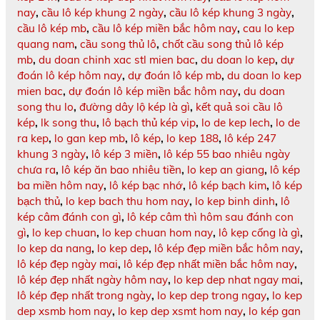
nay
,
cầu lô kép khung 2 ngày
,
cầu lô kép khung 3 ngày
,
cầu lô kép mb
,
cầu lô kép miền bắc hôm nay
,
cau lo kep
quang nam
,
cầu song thủ lô
,
chốt cầu song thủ lô kép
mb
,
du doan chinh xac stl mien bac
,
du doan lo kep
,
dự
đoán lô kép hôm nay
,
dự đoán lô kép mb
,
du doan lo kep
mien bac
,
dự đoán lô kép miền bắc hôm nay
,
du doan
song thu lo
,
đường dây lộ kép là gì
,
kết quả soi cầu lô
kép
,
lk song thu
,
lô bạch thủ kép vip
,
lo de kep lech
,
lo de
ra kep
,
lo gan kep mb
,
lô kép
,
lo kep 188
,
lô kép 247
khung 3 ngày
,
lô kép 3 miền
,
lô kép 55 bao nhiêu ngày
chưa ra
,
lô kép ăn bao nhiêu tiền
,
lo kep an giang
,
lô kép
ba miền hôm nay
,
lô kép bạc nhớ
,
lô kép bạch kim
,
lô kép
bạch thủ
,
lo kep bach thu hom nay
,
lo kep binh dinh
,
lô
kép câm đánh con gì
,
lô kép câm thì hôm sau đánh con
gì
,
lo kep chuan
,
lo kep chuan hom nay
,
lô kẹp cống là gì
,
lo kep da nang
,
lo kep dep
,
lô kép đẹp miền bắc hôm nay
,
lô kép đẹp ngày mai
,
lô kép đẹp nhất miền bắc hôm nay
,
lô kép đẹp nhất ngày hôm nay
,
lo kep dep nhat ngay mai
,
lô kép đẹp nhất trong ngày
,
lo kep dep trong ngay
,
lo kep
dep xsmb hom nay
,
lo kep dep xsmt hom nay
,
lo kép gan