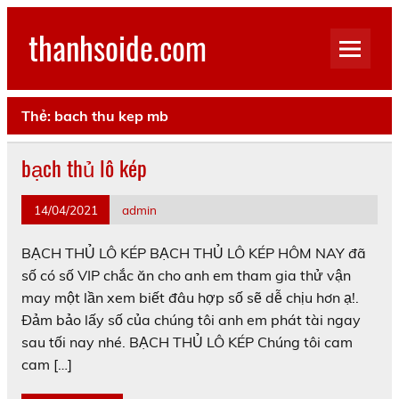
Skip
to
thanhsoide.com
content
Thẻ:
bach thu kep mb
bạch thủ lô kép
14/04/2021
admin
BẠCH THỦ LÔ KÉP BẠCH THỦ LÔ KÉP HÔM NAY đã
số có số VIP chắc ăn cho anh em tham gia thử vận
may một lần xem biết đâu hợp số sẽ dễ chịu hơn ạ!.
Đảm bảo lấy số của chúng tôi anh em phát tài ngay
sau tối nay nhé. BẠCH THỦ LÔ KÉP Chúng tôi cam
cam […]