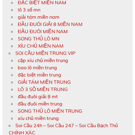
ĐẶC BIỆT MIỀN NAM
lô 3 số mn
giải tám miền nam
ĐẦU ĐUÔI GIẢI 8 MIỀN NAM
ĐẦU ĐUÔI MIỀN NAM
SONG THỦ LÔ MN
XÍU CHỦ MIỀN NAM
SOI CẦU MIỀN TRUNG VIP
cặp xíu chủ miền trung
bao lô miền trung
đặc biệt miền trung
GIẢI TÁM MIỀN TRUNG
LÔ 3 SỐ MIỀN TRUNG
đầu đuôi giải 8 mt
đầu đuôi miền trung
SONG THỦ LÔ MIỀN TRUNG
xíu chủ miền trung
Soi Cầu 24h – Soi Cầu 247 – Soi Cầu Bạch Thủ
CHÍNH XÁC