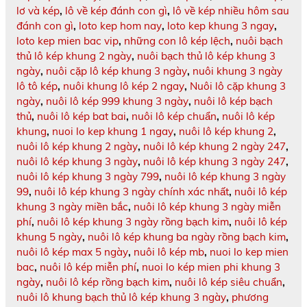
lơ và kép
,
lô về kép đánh con gì
,
lô về kép nhiều hôm sau
đánh con gì
,
loto kep hom nay
,
loto kep khung 3 ngay
,
loto kep mien bac vip
,
những con lô kép lệch
,
nuôi bạch
thủ lô kép khung 2 ngày
,
nuôi bạch thủ lô kép khung 3
ngày
,
nuôi cặp lô kép khung 3 ngày
,
nuôi khung 3 ngày
lô tô kép
,
nuôi khung lô kép 2 ngay
,
Nuôi lô cặp khung 3
ngày
,
nuôi lô kép 999 khung 3 ngày
,
nuôi lô kép bạch
thủ
,
nuôi lô kép bat bai
,
nuôi lô kép chuẩn
,
nuôi lô kép
khung
,
nuoi lo kep khung 1 ngay
,
nuôi lô kép khung 2
,
nuôi lô kép khung 2 ngày
,
nuôi lô kép khung 2 ngày 247
,
nuôi lô kép khung 3 ngày
,
nuôi lô kép khung 3 ngày 247
,
nuôi lô kép khung 3 ngày 799
,
nuôi lô kép khung 3 ngày
99
,
nuôi lô kép khung 3 ngày chính xác nhất
,
nuôi lô kép
khung 3 ngày miền bắc
,
nuôi lô kép khung 3 ngày miễn
phí
,
nuôi lô kép khung 3 ngày rồng bạch kim
,
nuôi lô kép
khung 5 ngày
,
nuôi lô kép khung ba ngày rồng bạch kim
,
nuôi lô kép max 5 ngày
,
nuôi lô kép mb
,
nuoi lo kep mien
bac
,
nuôi lô kép miễn phí
,
nuoi lo kép mien phi khung 3
ngày
,
nuôi lô kép rồng bạch kim
,
nuôi lô kép siêu chuẩn
,
nuôi lô khung bạch thủ lô kép khung 3 ngày
,
phương