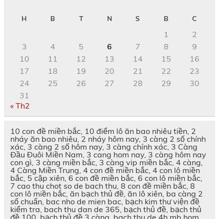
H
B
T
N
S
B
C
1
2
3
4
5
6
7
8
9
10
11
12
13
14
15
16
17
18
19
20
21
22
23
24
25
26
27
28
29
30
31
« Th2
10 con đề miền bắc, 10 điểm lô ăn bao nhiêu tiền, 2
nháy ăn bao nhiêu, 2 nháy hôm nay, 3 càng 2 số chính
xác, 3 càng 2 số hôm nay, 3 càng chính xác, 3 Càng
Đầu Đuôi Miền Nam, 3 cang hom nay, 3 càng hôm nay
con gì, 3 càng miền bắc, 3 càng vip miền bắc, 4 càng,
4 Càng Miền Trung, 4 con đề miền bắc, 4 con lô miền
bắc, 5 cặp xiên, 6 con đề miền bắc, 6 con lô miền bắc,
7 cao thu chot so de bach thu, 8 con đề miền bắc, 8
con lô miền bắc, ăn bạch thủ đề, ăn lô xiên, ba càng 2
số chuẩn, bac nho de mien bac, bạch kim thư viện đề
kiểm tra, bach thu dan de 365, bạch thủ đề, bạch thủ
đề 100, bạch thủ đề 3 càng, bach thu de 4h mb hom