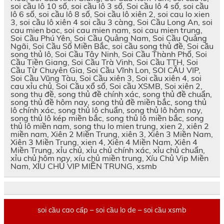
soi cầu lô 10 số, soi cầu lô 3 số, Soi cầu lô 4 số, soi cầu
lô 6 số, soi cầu lô 8 số, Soi cầu lô xiên 2, soi cau lo xien
3, soi cầu lô xiên 4 soi cầu 3 càng, Soi Cầu Long An, soi
cau mien bac, soi cau mien nam, soi cau mien trung,
Soi Cầu Phú Yên, Soi Cầu Quảng Nam, Soi Cầu Quảng
Ngãi, Soi Cầu Số Miền Bắc, soi cầu song thủ đề, Soi cầu
song thủ lô, Soi Cầu Tây Ninh, Soi Cầu Thành Phố, Soi
Cầu Tiền Giang, Soi Cầu Trà Vinh, Soi Cầu TTH, Soi
Cầu Từ Chuyên Gia, Soi Cầu Vĩnh Lon, SOI CẦU VIP,
Soi Cầu Vũng Tàu, Soi Cầu xiên 3, Soi cầu xiên 4, soi
cau xỉu chủ, Soi Cầu xổ số, Soi cầu XSMB, Soi xiên 2,
song thu đề, song thủ đề chính xác, song thủ đề chuẩn,
song thủ đề hôm nay, song thủ đề miền bắc, song thủ
lô chính xác, song thủ lô chuẩn, song thủ lô hôm nay,
song thủ lô kép miền bắc, song thủ lô miền bắc, song
thủ lô miền nam, song thu lo mien trung, xien 2, xiên 2
miền nam, Xiên 2 Miền Trung, xiên 3, Xiên 3 Miền Nam,
Xiên 3 Miền Trung, xien 4, Xiên 4 Miền Nam, Xiên 4
Miền Trung, xỉu chủ, xỉu chủ chính xác, xỉu chủ chuẩn,
xỉu chủ hôm nay, xíu chủ miền trung, Xíu Chủ Vip Miền
Nam, XỈU CHỦ VIP MIỀN TRUNG, xsmb
soi cầu cao cấp – soi cầu lo de – soi cầu xsmb