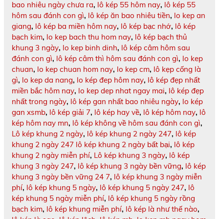
bao nhiêu ngày chưa ra
,
lô kép 55 hôm nay
,
lô kép 55
hôm sau đánh con gì
,
lô kép ăn bao nhiêu tiền
,
lo kep an
giang
,
lô kép ba miền hôm nay
,
lô kép bạc nhớ
,
lô kép
bạch kim
,
lo kep bach thu hom nay
,
lô kép bạch thủ
khung 3 ngày
,
lo kep binh dinh
,
lô kép câm hôm sau
đánh con gì
,
lô kép câm thì hôm sau đánh con gì
,
lo kep
chuan
,
lo kep chuan hom nay
,
lo kep cm
,
lô kẹp cống là
gì
,
lo kep da nang
,
lo kép đep hôm nay
,
lô kép đẹp nhất
miền bắc hôm nay
,
lo kep dep nhat ngay mai
,
lô kép đẹp
nhất trong ngày
,
lô kép gan nhất bao nhiêu ngày
,
lo kép
gan xsmb
,
lô kép giải 7
,
lô kép hay về
,
lô kép hôm nay
,
lô
kép hôm nay mn
,
lô kép không về hôm sau đánh con gì
,
Lô kép khung 2 ngày
,
lô kép khung 2 ngày 247
,
lô kép
khung 2 ngày 247 lô kép khung 2 ngày bất bại
,
lô kép
khung 2 ngày miễn phí
,
Lô kép khung 3 ngày
,
lô kép
khung 3 ngày 247
,
lô kép khung 3 ngày bền vững
,
lô kép
khung 3 ngày bền vững 24 7
,
lô kép khung 3 ngày miễn
phí
,
lô kép khung 5 ngày
,
lô kép khung 5 ngày 247
,
lô
kép khung 5 ngày miễn phí
,
lô kép khung 5 ngày rồng
bạch kim
,
lô kép khung miễn phí
,
lô kép là như thế nào
,