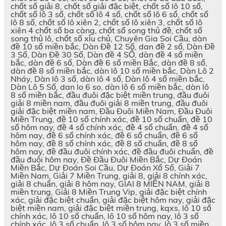
chốt số giải 8, chốt số giải đặc biệt, chốt số lô 10 số,
chốt số lô 3 số, chốt số lô 4 số, chốt số lô 6 số, chốt số
lô 8 số, chốt số lô xiên 2, chốt số lô xiên 3, chốt số lô
xiên 4 chốt số ba càng, chốt số song thủ đề, chốt số
song thủ lô, chốt số xỉu chủ, Chuyên Gia Soi Cầu, dàn
đề 10 số miền bắc, Dàn Đề 12 Số, dan đề 2 số, Dàn Đề
3 Số, Dàn Đề 30 Số, Dàn đề 4 SỐ, dàn đề 4 số miền
bắc, dàn đề 6 số, Dàn đề 6 số miền Bắc, dàn đề 8 số,
dàn đề 8 số miền bắc, dàn lô 10 số miền bắc, Dàn Lô 2
Nháy, Dàn lô 3 số, dàn lô 4 số, Dàn lô 4 số miền bắc,
Dàn Lô 5 Số, dan lo 6 so, dàn lô 6 số miền bắc, dàn lô
8 số miền bắc, đầu đuôi đặc biệt miền trung, đầu đuôi
giải 8 miền nam, đầu đuôi giải 8 miền trung, đầu đuôi
giải đặc biệt miền nam, Đầu Đuôi Miền Nam, Đầu Đuôi
Miền Trung, đề 10 số chính xác, đề 10 số chuẩn, đề 10
số hôm nay, đề 4 số chính xác, đề 4 số chuẩn, đề 4 số
hôm nay, đề 6 số chính xác, đề 6 số chuẩn, đề 6 số
hôm nay, đề 8 số chính xác, đề 8 số chuẩn, đề 8 số
hôm nay, đề đầu đuôi chính xác, đề đầu đuôi chuẩn, đề
đầu đuôi hôm nay, Đề Đầu Đuôi Miền Bắc, Dự Đoán
Miền Bắc, Dự Đoán Soi Cầu, Dự Đoán Xổ Số, Giải 7
Miền Nam, Giải 7 Miền Trung, giải 8, giải 8 chính xác,
giải 8 chuẩn, giải 8 hôm nay, GIAI 8 MIỀN NAM, giải 8
miền trung, Giải 8 Miền Trung Vip, giải đặc biệt chính
xác, giải đặc biệt chuẩn, giải đặc biệt hôm nay, giải đặc
biệt miền nam, giải đặc biệt miền trung, kqxs, lô 10 số
chính xác, lô 10 số chuẩn, lô 10 số hôm nay, lô 3 số
chính xác, lô 3 số chuẩn, lô 3 số hôm nay, lô 3 số miền