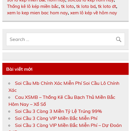
Thống kê lô kép miền bắc
,
tk loto
,
tk loto bd
,
tk loto dt
,
xem lo kep mien bac hom nay
,
xem lô kép về hôm nay
Bài viết mới
Soi Cầu Mb Chính Xác Miễn Phí Soi Cầu Lô Chính
Xác
Cau XSMB – Thống Kê Cầu Bạch Thủ Miền Bắc
Hôm Nay – Xổ Số
Soi Cầu 3 Càng 3 Miền Tỷ Lệ Trúng 99%
Soi Cầu 3 Càng VIP Miền Bắc Miễn Phí
Soi Cầu 3 Càng VIP Miền Bắc Miễn Phí – Dự Đoán