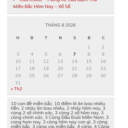
Miền Bắc Hôm Nay – Xổ Số
THÁNG 8 2026
H
B
T
N
S
B
C
1
2
3
4
5
6
7
8
9
10
11
12
13
14
15
16
17
18
19
20
21
22
23
24
25
26
27
28
29
30
31
« Th2
10 con đề miền bắc, 10 điểm lô ăn bao nhiêu
tiền, 2 nháy ăn bao nhiêu, 2 nháy hôm nay, 3
càng 2 số chính xác, 3 càng 2 số hôm nay, 3
càng chính xác, 3 Càng Đầu Đuôi Miền Nam, 3
cang hom nay, 3 càng hôm nay con gì, 3 càng
miền bắc, 3 càng vip miền bắc, 4 càng, 4 Càng