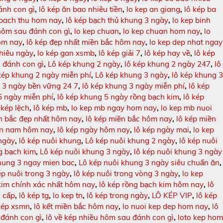
ánh con gì
,
lô kép ăn bao nhiêu tiền
,
lo kep an giang
,
lô kép ba
 bach thu hom nay
,
lô kép bạch thủ khung 3 ngày
,
lo kep binh
 hôm sau đánh con gì
,
lo kep chuan
,
lo kep chuan hom nay
,
lo
ôm nay
,
lô kép đẹp nhất miền bắc hôm nay
,
lo kep dep nhat ngay
nhiêu ngày
,
lo kép gan xsmb
,
lô kép giải 7
,
lô kép hay về
,
lô kép
 đánh con gì
,
Lô kép khung 2 ngày
,
lô kép khung 2 ngày 247
,
lô
kép khung 2 ngày miễn phí
,
Lô kép khung 3 ngày
,
lô kép khung 
g 3 ngày bền vững 24 7
,
lô kép khung 3 ngày miễn phí
,
lô kép
5 ngày miễn phí
,
lô kép khung 5 ngày rồng bạch kim
,
lô kép
 kép lệch
,
lô kép mb
,
lo kep mb ngay hom nay
,
lo kep mb nuoi
n bắc đẹp nhất hôm nay
,
lô kép miền bắc hôm nay
,
lô kép miền
ền nam hôm nay
,
lô kép ngày hôm nay
,
lô kép ngày mai
,
lo kep
 ngày
,
lô kép nuôi khung
,
Lô kép nuôi khung 2 ngày
,
lô kép nuôi
g bạch kim
,
Lô kép nuôi khung 3 ngày
,
lô kép nuôi khung 3 ngày
khung 3 ngay mien bac
,
Lô kép nuôi khung 3 ngày siêu chuẩn ăn
,
ép nuôi trong 3 ngày
,
lô kép nuôi trong vòng 3 ngày
,
lo kep
kim chính xác nhất hôm nay
,
lô kép rồng bạch kim hôm nay
,
lô
o cấp
,
lô kép tg
,
lo kep tn
,
lô kép trong ngày
,
LÔ KÉP VIP
,
lô kép
kép xsmn
,
lô kết miền bắc hôm nay
,
lo nuoi kep dep hom nay
,
lô
 đánh con gì
,
lô về kép nhiều hôm sau đánh con gì
,
loto kep ho