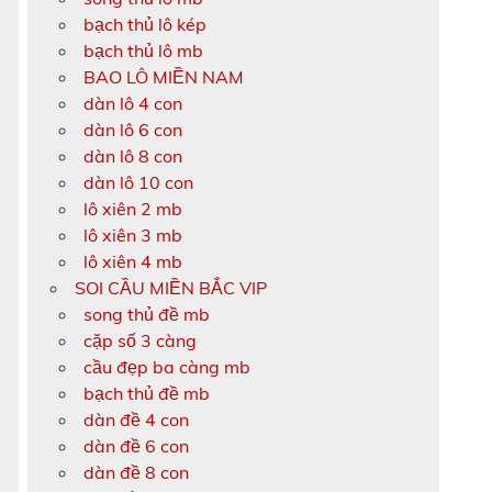
bạch thủ lô kép
bạch thủ lô mb
BAO LÔ MIỀN NAM
dàn lô 4 con
dàn lô 6 con
dàn lô 8 con
3
dàn lô 10 con
lô xiên 2 mb
lô xiên 3 mb
lô xiên 4 mb
SOI CẦU MIỀN BẮC VIP
song thủ đề mb
cặp số 3 càng
cầu đẹp ba càng mb
bạch thủ đề mb
dàn đề 4 con
dàn đề 6 con
dàn đề 8 con
m