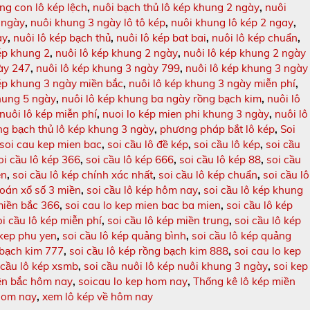
ng con lô kép lệch
,
nuôi bạch thủ lô kép khung 2 ngày
,
nuôi
 ngày
,
nuôi khung 3 ngày lô tô kép
,
nuôi khung lô kép 2 ngay
,
ày
,
nuôi lô kép bạch thủ
,
nuôi lô kép bat bai
,
nuôi lô kép chuẩn
,
ép khung 2
,
nuôi lô kép khung 2 ngày
,
nuôi lô kép khung 2 ngày
ày 247
,
nuôi lô kép khung 3 ngày 799
,
nuôi lô kép khung 3 ngày
kép khung 3 ngày miền bắc
,
nuôi lô kép khung 3 ngày miễn phí
,
khung 5 ngày
,
nuôi lô kép khung ba ngày rồng bạch kim
,
nuôi lô
nuôi lô kép miễn phí
,
nuoi lo kép mien phi khung 3 ngày
,
nuôi lô
ng bạch thủ lô kép khung 3 ngày
,
phương pháp bắt lô kép
,
Soi
soi cau kep mien bac
,
soi cầu lô đề kép
,
soi cầu lô kép
,
soi cầu
oi cầu lô kép 366
,
soi cầu lô kép 666
,
soi cầu lô kép 88
,
soi cầu
ền
,
soi cầu lô kép chính xác nhất
,
soi cầu lô kép chuẩn
,
soi cầu lô
đoán xổ số 3 miền
,
soi cầu lô kép hôm nay
,
soi cầu lô kép khung
 miền bắc 366
,
soi cau lo kep mien bac ba mien
,
soi cầu lô kép
oi cầu lô kép miễn phí
,
soi cầu lô kép miền trung
,
soi cầu lô kép
 kep phu yen
,
soi cầu lô kép quảng bình
,
soi cầu lô kép quảng
 bạch kim 777
,
soi cầu lô kép rồng bạch kim 888
,
soi cau lo kep
 cầu lô kép xsmb
,
soi cầu nuôi lô kép nuôi khung 3 ngày
,
soi kep
iền bắc hôm nay
,
soicau lo kep hom nay
,
Thống kê lô kép miền
hom nay
,
xem lô kép về hôm nay