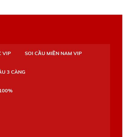
 VIP
SOI CẦU MIỀN NAM VIP
ẦU 3 CÀNG
 100%