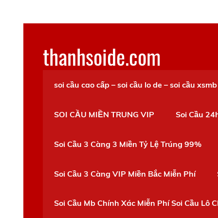
Skip
to
content
thanhsoide.com
soi cầu cao cấp – soi cầu lo de – soi cầu xsmb
SOI CẦU MIỀN TRUNG VIP
Soi Cầu 24
Soi Cầu 3 Càng 3 Miền Tỷ Lệ Trúng 99%
Soi Cầu 3 Càng VIP Miền Bắc Miễn Phí
Soi Cầu Mb Chính Xác Miễn Phí Soi Cầu Lô 