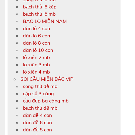
bạch thủ lô kép
bạch thủ lô mb
BAO LÔ MIỀN NAM
dàn lô 4 con
dàn lô 6 con
dàn lô 8 con
3
dàn lô 10 con
lô xiên 2 mb
lô xiên 3 mb
lô xiên 4 mb
SOI CẦU MIỀN BẮC VIP
song thủ đề mb
cặp số 3 càng
cầu đẹp ba càng mb
bạch thủ đề mb
dàn đề 4 con
dàn đề 6 con
dàn đề 8 con
m