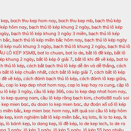
 kep
,
bach thu kep hom nay
,
bach thu kep mb
,
bạch thủ kép
ô kép hôm nay
,
bạch thủ lô kép khung 2 ngày
,
bạch thủ lô kép
 ngày
,
bạch thủ lô kép khung 3 ngày 3 miền
,
bạch thủ lô kép
n bắc
,
bạch thủ lô kép miền bắc hôm nay
,
bạch thủ lô kép ngày
 lô kép nuôi khung 3 ngày
,
bạch thủ lô khung 2 ngày
,
bạch thủ lô
ẦU LÔ KÉP XSMB
,
bat lo chuan
,
bat lo de
,
bắt lô đề kép
,
bắt lô
kép khung 2 ngày
,
bắt lô kép ở giải 7
,
bắt lô khi đề về kép
,
bat lo
h thủ lô kép
,
cách bắt bạch thủ lô kép dễ ăn và dễ thắng
,
cách
 bắt lô kép chuẩn nhất
,
cách bắt lô kép giải 7
,
cách bắt lô kép
i đề về kép
,
cách đánh bạch thủ lô kép
,
cách đánh lô kẹp giữa
,
ắc
,
cap lo kep dep nhat hom nay
,
cap lo kep hay ra cung
,
cặp lô
u lô kép 3 ngày
,
cầu lô kép 366
,
cau lo kep dep nhat hom nay
,
 lo kep quang nam
,
cầu lô kép rồng bạch kim
,
chotlo88 nuôi soi
 kep mien bac
,
du doan lo kep mien bac
,
dự đoán xổ số lô kép
p miền bắc
,
kep mien bac hom nay
,
kết quả soi cầu lô kép hôm
de kep
,
kinh nghiệm bắt lô kép miền bắc
,
kq loto
,
lk lo to kep
,
lk
ip
,
lò bánh kẹp
,
lo dang kep
,
lô đề kép
,
lo de kep lech
,
lo de ra
ung 3 ngày
,
lô kép 3 ngày
,
lô kép 5 ngày
,
lô kép 55 bao nhiêu