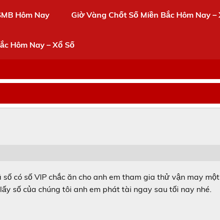
XSMB Hôm Nay
Giờ Vàng Chốt Số Miền Bắc Hôm Nay –
ắc Hôm Nay – Xổ Số
 có số VIP chắc ăn cho anh em tham gia thử vận may một
lấy số của chúng tôi anh em phát tài ngay sau tối nay nhé.