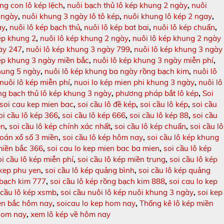
ng con lô kép lệch
,
nuôi bạch thủ lô kép khung 2 ngày
,
nuôi
 ngày
,
nuôi khung 3 ngày lô tô kép
,
nuôi khung lô kép 2 ngay
,
ày
,
nuôi lô kép bạch thủ
,
nuôi lô kép bat bai
,
nuôi lô kép chuẩn
,
ép khung 2
,
nuôi lô kép khung 2 ngày
,
nuôi lô kép khung 2 ngày
ày 247
,
nuôi lô kép khung 3 ngày 799
,
nuôi lô kép khung 3 ngày
kép khung 3 ngày miền bắc
,
nuôi lô kép khung 3 ngày miễn phí
,
khung 5 ngày
,
nuôi lô kép khung ba ngày rồng bạch kim
,
nuôi lô
nuôi lô kép miễn phí
,
nuoi lo kép mien phi khung 3 ngày
,
nuôi lô
ng bạch thủ lô kép khung 3 ngày
,
phương pháp bắt lô kép
,
Soi
soi cau kep mien bac
,
soi cầu lô đề kép
,
soi cầu lô kép
,
soi cầu
oi cầu lô kép 366
,
soi cầu lô kép 666
,
soi cầu lô kép 88
,
soi cầu
ền
,
soi cầu lô kép chính xác nhất
,
soi cầu lô kép chuẩn
,
soi cầu lô
đoán xổ số 3 miền
,
soi cầu lô kép hôm nay
,
soi cầu lô kép khung
 miền bắc 366
,
soi cau lo kep mien bac ba mien
,
soi cầu lô kép
oi cầu lô kép miễn phí
,
soi cầu lô kép miền trung
,
soi cầu lô kép
 kep phu yen
,
soi cầu lô kép quảng bình
,
soi cầu lô kép quảng
 bạch kim 777
,
soi cầu lô kép rồng bạch kim 888
,
soi cau lo kep
 cầu lô kép xsmb
,
soi cầu nuôi lô kép nuôi khung 3 ngày
,
soi kep
iền bắc hôm nay
,
soicau lo kep hom nay
,
Thống kê lô kép miền
hom nay
,
xem lô kép về hôm nay