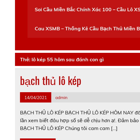
Soi Cầu Miền Bắc Chính Xác 100 – Cầu Lô 
Cau XSMB – Thống Kê Cầu Bạch Thủ Miền B
Thẻ:
lô kép 55 hôm sau đánh con gì
bạch thủ lô kép
14/04/2021
admin
BẠCH THỦ LÔ KÉP BẠCH THỦ LÔ KÉP HÔM NAY đã số
lần xem biết đâu hợp số sẽ dễ chịu hơn ạ!. Đảm bảo 
BẠCH THỦ LÔ KÉP Chúng tôi cam cam […]