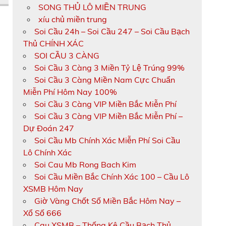
SONG THỦ LÔ MIỀN TRUNG
xíu chủ miền trung
Soi Cầu 24h – Soi Cầu 247 – Soi Cầu Bạch
Thủ CHÍNH XÁC
SOI CẦU 3 CÀNG
Soi Cầu 3 Càng 3 Miền Tỷ Lệ Trúng 99%
Soi Cầu 3 Càng Miền Nam Cực Chuẩn
Miễn Phí Hôm Nay 100%
Soi Cầu 3 Càng VIP Miền Bắc Miễn Phí
Soi Cầu 3 Càng VIP Miền Bắc Miễn Phí –
Dự Đoán 247
Soi Cầu Mb Chính Xác Miễn Phí Soi Cầu
Lô Chính Xác
Soi Cau Mb Rong Bach Kim
Soi Cầu Miền Bắc Chính Xác 100 – Cầu Lô
XSMB Hôm Nay
Giờ Vàng Chốt Số Miền Bắc Hôm Nay –
Xổ Số 666
Cau XSMB – Thống Kê Cầu Bạch Thủ