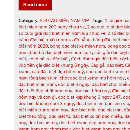
Read more
Category:
SOI CẦU MIỀN NAM VIP
Tags:
1 số giới hạ
biet mien nam 200 ngay chua ve
,
2 so cuoi giai dac b
so cuoi giai dac biet mien nam lau chua ve
,
2 số đặc b
bảng đặc biệt miền nam xs đà nẵng
,
bảng đặc biệt miề
biệt năm 2020
,
bang dac biet xs mien nam
,
bang dac 
nam
,
bún bò đặc biệt miền nam số 1
,
các giải đặc biệt
biệt
,
cách bắt xs đặc biệt
,
Cách đánh gải đặc biệt
,
cách
vào tiền gải đặc biệt khung 5 ngày
,
Cặp gải đặc biệt
,
Cặ
xsmn
,
cầu đặc biệt đẹp hôm nay
,
cau dac biet xsmn m
nam rồng bạch kim
,
chot dac biet xsmn mb hom nay
,
c
đặc biệt miền nam
,
dac biet 3 ngay
,
đặc biệt chơi nhiề
đặc biệt đẹp nhất hôm nay
,
dac biet hôm nay
,
đặc biệt
hôm nay về con gì
,
dac biet kep khung 3 ngay 247
,
dac
dac biet khung nuoi 3 ngay
,
dac biet mien bac sieu vip
biệt miền trung hôm nay
,
dac biet mlb
,
dac biet mn
,
đặ
biệt theo tổng
,
dac biet to
,
đặc biệt xs an bao nhiêu
,
đặ
nay
,
dac biet xsmn
,
dac biet xsmn dep hom nay
,
dac b
xsmn hom nay cham may
,
dac biet xsmn hom nay chi