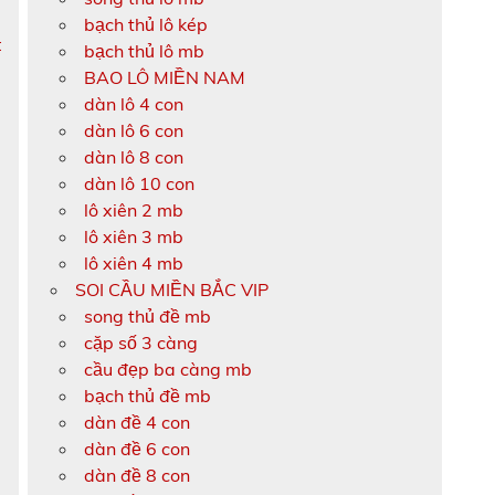
bạch thủ lô kép
t
bạch thủ lô mb
BAO LÔ MIỀN NAM
dàn lô 4 con
dàn lô 6 con
dàn lô 8 con
dàn lô 10 con
lô xiên 2 mb
lô xiên 3 mb
lô xiên 4 mb
SOI CẦU MIỀN BẮC VIP
song thủ đề mb
cặp số 3 càng
cầu đẹp ba càng mb
bạch thủ đề mb
n
dàn đề 4 con
dàn đề 6 con
dàn đề 8 con