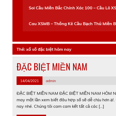
Soi Cầu Miền Bắc Chính Xác 100 – Cầu Lô 
Cau XSMB – Thống Kê Cầu Bạch Thủ Miền B
Thẻ:
xổ số đặc biệt hôm nay
ĐẶC BIỆT MIỀN NAM
14/04/2021
admin
ĐẶC BIỆT MIỀN NAM ĐẶC BIỆT MIỀN NAM HÔM NAY đ
may một lần xem biết đâu hợp số sẽ dễ chịu hơn ạ!.
nay nhé. Chúng tôi cam cam kết tất cả các […]