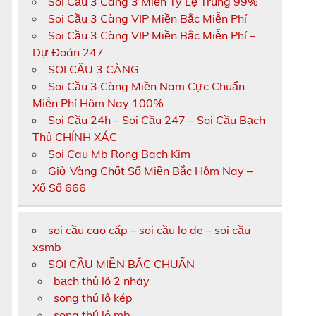
Soi Cầu 3 Càng 3 Miền Tỷ Lệ Trúng 99%
Soi Cầu 3 Càng VIP Miền Bắc Miễn Phí
Soi Cầu 3 Càng VIP Miền Bắc Miễn Phí –
Dự Đoán 247
SOI CẦU 3 CÀNG
Soi Cầu 3 Càng Miền Nam Cực Chuẩn
Miễn Phí Hôm Nay 100%
Soi Cầu 24h – Soi Cầu 247 – Soi Cầu Bạch
Thủ CHÍNH XÁC
Soi Cau Mb Rong Bach Kim
Giờ Vàng Chốt Số Miền Bắc Hôm Nay –
n
Xổ Số 666
soi cầu cao cấp – soi cầu lo de – soi cầu
xsmb
SOI CẦU MIỀN BẮC CHUẨN
c
bạch thủ lô 2 nháy
song thủ lô kép
song thủ lô mb