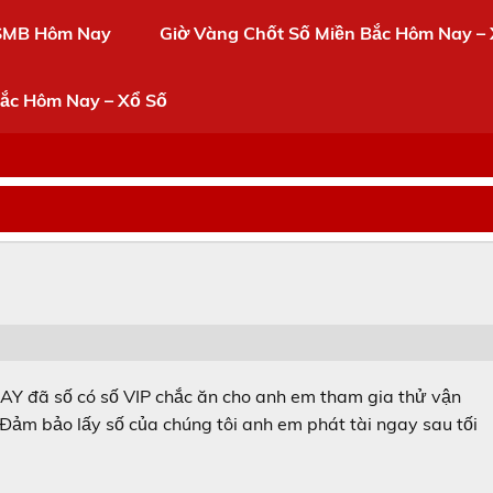
XSMB Hôm Nay
Giờ Vàng Chốt Số Miền Bắc Hôm Nay –
ắc Hôm Nay – Xổ Số
ã số có số VIP chắc ăn cho anh em tham gia thử vận
 Đảm bảo lấy số của chúng tôi anh em phát tài ngay sau tối