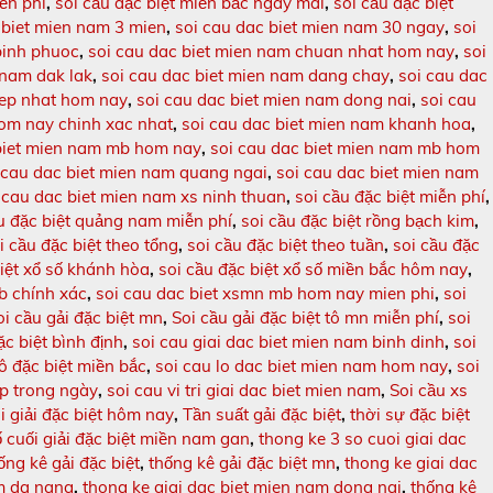
ễn phí
,
soi cầu đặc biệt miền bắc ngày mai
,
soi cầu đặc biệt
 biet mien nam 3 mien
,
soi cau dac biet mien nam 30 ngay
,
soi
binh phuoc
,
soi cau dac biet mien nam chuan nhat hom nay
,
soi
 nam dak lak
,
soi cau dac biet mien nam dang chay
,
soi cau dac
dep nhat hom nay
,
soi cau dac biet mien nam dong nai
,
soi cau
hom nay chinh xac nhat
,
soi cau dac biet mien nam khanh hoa
,
biet mien nam mb hom nay
,
soi cau dac biet mien nam mb hom
 cau dac biet mien nam quang ngai
,
soi cau dac biet mien nam
 cau dac biet mien nam xs ninh thuan
,
soi cầu đặc biệt miễn phí
,
u đặc biệt quảng nam miễn phí
,
soi cầu đặc biệt rồng bạch kim
,
i cầu đặc biệt theo tổng
,
soi cầu đặc biệt theo tuần
,
soi cầu đặc
biệt xổ số khánh hòa
,
soi cầu đặc biệt xổ số miền bắc hôm nay
,
mb chính xác
,
soi cau dac biet xsmn mb hom nay mien phi
,
soi
oi cầu gải đặc biệt mn
,
Soi cầu gải đặc biệt tô mn miễn phí
,
soi
ặc biệt bình định
,
soi cau giai dac biet mien nam binh dinh
,
soi
lô đặc biệt miền bắc
,
soi cau lo dac biet mien nam hom nay
,
soi
ẹp trong ngày
,
soi cau vi tri giai dac biet mien nam
,
Soi cầu xs
i giải đặc biệt hôm nay
,
Tần suất gải đặc biệt
,
thời sự đặc biệt
ố cuối giải đặc biệt miền nam gan
,
thong ke 3 so cuoi giai dac
ống kê gải đặc biệt
,
thống kê gải đặc biệt mn
,
thong ke giai dac
am da nang
,
thong ke giai dac biet mien nam dong nai
,
thống kê