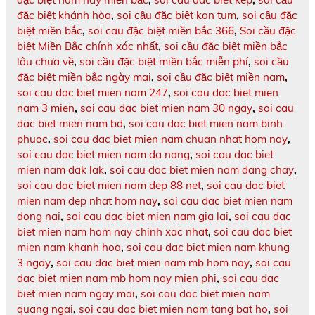
đặc biệt khánh hòa
,
soi cầu đặc biệt kon tum
,
soi cầu đặc
biệt miền bắc
,
soi cau đặc biệt miền bắc 366
,
Soi cầu đặc
biệt Miền Bắc chính xác nhất
,
soi cầu đặc biệt miền bắc
lâu chưa về
,
soi cầu đặc biệt miền bắc miễn phí
,
soi cầu
đặc biệt miền bắc ngày mai
,
soi cầu đặc biệt miền nam
,
soi cau dac biet mien nam 247
,
soi cau dac biet mien
nam 3 mien
,
soi cau dac biet mien nam 30 ngay
,
soi cau
dac biet mien nam bd
,
soi cau dac biet mien nam binh
phuoc
,
soi cau dac biet mien nam chuan nhat hom nay
,
soi cau dac biet mien nam da nang
,
soi cau dac biet
mien nam dak lak
,
soi cau dac biet mien nam dang chay
,
soi cau dac biet mien nam dep 88 net
,
soi cau dac biet
mien nam dep nhat hom nay
,
soi cau dac biet mien nam
dong nai
,
soi cau dac biet mien nam gia lai
,
soi cau dac
biet mien nam hom nay chinh xac nhat
,
soi cau dac biet
mien nam khanh hoa
,
soi cau dac biet mien nam khung
3 ngay
,
soi cau dac biet mien nam mb hom nay
,
soi cau
dac biet mien nam mb hom nay mien phi
,
soi cau dac
biet mien nam ngay mai
,
soi cau dac biet mien nam
quang ngai
,
soi cau dac biet mien nam tang bat ho
,
soi