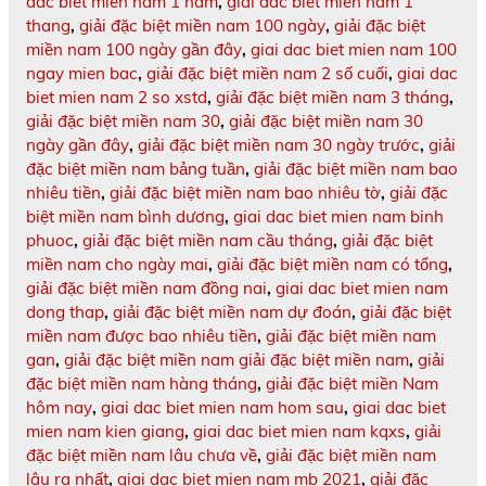
dac biet mien nam 1 nam
,
giai dac biet mien nam 1
thang
,
giải đặc biệt miền nam 100 ngày
,
giải đặc biệt
miền nam 100 ngày gần đây
,
giai dac biet mien nam 100
ngay mien bac
,
giải đặc biệt miền nam 2 số cuối
,
giai dac
biet mien nam 2 so xstd
,
giải đặc biệt miền nam 3 tháng
,
giải đặc biệt miền nam 30
,
giải đặc biệt miền nam 30
ngày gần đây
,
giải đặc biệt miền nam 30 ngày trước
,
giải
đặc biệt miền nam bảng tuần
,
giải đặc biệt miền nam bao
nhiêu tiền
,
giải đặc biệt miền nam bao nhiêu tờ
,
giải đặc
biệt miền nam bình dương
,
giai dac biet mien nam binh
phuoc
,
giải đặc biệt miền nam cầu tháng
,
giải đặc biệt
miền nam cho ngày mai
,
giải đặc biệt miền nam có tổng
,
giải đặc biệt miền nam đồng nai
,
giai dac biet mien nam
dong thap
,
giải đặc biệt miền nam dự đoán
,
giải đặc biệt
miền nam được bao nhiêu tiền
,
giải đặc biệt miền nam
gan
,
giải đặc biệt miền nam giải đặc biệt miền nam
,
giải
đặc biệt miền nam hàng tháng
,
giải đặc biệt miền Nam
hôm nay
,
giai dac biet mien nam hom sau
,
giai dac biet
mien nam kien giang
,
giai dac biet mien nam kqxs
,
giải
đặc biệt miền nam lâu chưa về
,
giải đặc biệt miền nam
lâu ra nhất
,
giai dac biet mien nam mb 2021
,
giải đặc