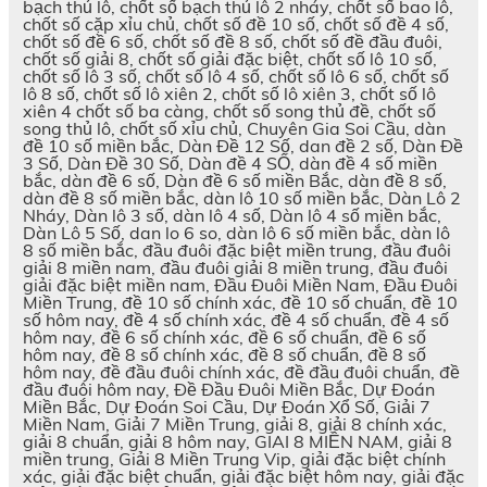
bạch thủ lô, chốt số bạch thủ lô 2 nháy, chốt số bao lô,
chốt số cặp xỉu chủ, chốt số đề 10 số, chốt số đề 4 số,
chốt số đề 6 số, chốt số đề 8 số, chốt số đề đầu đuôi,
chốt số giải 8, chốt số giải đặc biệt, chốt số lô 10 số,
chốt số lô 3 số, chốt số lô 4 số, chốt số lô 6 số, chốt số
lô 8 số, chốt số lô xiên 2, chốt số lô xiên 3, chốt số lô
xiên 4 chốt số ba càng, chốt số song thủ đề, chốt số
song thủ lô, chốt số xỉu chủ, Chuyên Gia Soi Cầu, dàn
đề 10 số miền bắc, Dàn Đề 12 Số, dan đề 2 số, Dàn Đề
3 Số, Dàn Đề 30 Số, Dàn đề 4 SỐ, dàn đề 4 số miền
bắc, dàn đề 6 số, Dàn đề 6 số miền Bắc, dàn đề 8 số,
dàn đề 8 số miền bắc, dàn lô 10 số miền bắc, Dàn Lô 2
Nháy, Dàn lô 3 số, dàn lô 4 số, Dàn lô 4 số miền bắc,
Dàn Lô 5 Số, dan lo 6 so, dàn lô 6 số miền bắc, dàn lô
8 số miền bắc, đầu đuôi đặc biệt miền trung, đầu đuôi
giải 8 miền nam, đầu đuôi giải 8 miền trung, đầu đuôi
giải đặc biệt miền nam, Đầu Đuôi Miền Nam, Đầu Đuôi
Miền Trung, đề 10 số chính xác, đề 10 số chuẩn, đề 10
số hôm nay, đề 4 số chính xác, đề 4 số chuẩn, đề 4 số
hôm nay, đề 6 số chính xác, đề 6 số chuẩn, đề 6 số
hôm nay, đề 8 số chính xác, đề 8 số chuẩn, đề 8 số
hôm nay, đề đầu đuôi chính xác, đề đầu đuôi chuẩn, đề
đầu đuôi hôm nay, Đề Đầu Đuôi Miền Bắc, Dự Đoán
Miền Bắc, Dự Đoán Soi Cầu, Dự Đoán Xổ Số, Giải 7
Miền Nam, Giải 7 Miền Trung, giải 8, giải 8 chính xác,
giải 8 chuẩn, giải 8 hôm nay, GIAI 8 MIỀN NAM, giải 8
miền trung, Giải 8 Miền Trung Vip, giải đặc biệt chính
xác, giải đặc biệt chuẩn, giải đặc biệt hôm nay, giải đặc