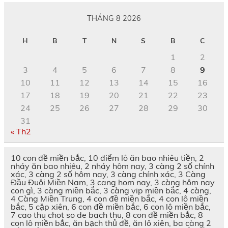
THÁNG 8 2026
H
B
T
N
S
B
C
1
2
3
4
5
6
7
8
9
10
11
12
13
14
15
16
17
18
19
20
21
22
23
24
25
26
27
28
29
30
31
« Th2
10 con đề miền bắc, 10 điểm lô ăn bao nhiêu tiền, 2
nháy ăn bao nhiêu, 2 nháy hôm nay, 3 càng 2 số chính
xác, 3 càng 2 số hôm nay, 3 càng chính xác, 3 Càng
Đầu Đuôi Miền Nam, 3 cang hom nay, 3 càng hôm nay
con gì, 3 càng miền bắc, 3 càng vip miền bắc, 4 càng,
4 Càng Miền Trung, 4 con đề miền bắc, 4 con lô miền
bắc, 5 cặp xiên, 6 con đề miền bắc, 6 con lô miền bắc,
7 cao thu chot so de bach thu, 8 con đề miền bắc, 8
con lô miền bắc, ăn bạch thủ đề, ăn lô xiên, ba càng 2