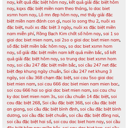
nay
,
kết quả đặc biệt hôm nay
,
kết quả giải đặc biệt hôm
nay
,
kqxs đặc biệt miền nam theo tháng
,
lo dac biet
xsmn hom nay
,
Lô mn đẹp hôm nay
,
mơ thấy giải đặc
biệt miền nam đánh con gì
,
nuoi lo song thu 2
,
nuôi xs
đặc biệt
,
nuôi xs đặc biệt 3 ngày
,
nuôi xs đặc biệt miền
nam miễn phí
,
Rồng Bạch Kim chốt số hôm nay
,
sai 1 so
giai dac biet mien nam
,
sai 2so o giai dac biet mien nam
,
số đặc biệt miền bắc hôm nay
,
so dac biet xsmn hom
nay
,
sổ giải đặc biệt miền nam kết quả miền bắc
,
sổ kết
quả giải đặc biệt hôm nay
,
so trung dac biet xsmn hom
nay
,
soi cầu 247 đặc biệt miền bắc
,
soi cầu 247 net đặc
biệt đẹp khung ngày chuẩn
,
Soi cầu 247 net khung 3
ngày
,
soi cầu 368 chạm đặc biệt
,
soi cau 5so giai dac
biet mien nam
,
soi cau 666 dac biet mien nam mien bac
,
soi cau 666 hai so giai dac biet mien nam
,
soi cau chu
ky dac biet mien nam 3s
,
soi cầu chuẩn 14 đặc biệt
,
soi
cau đặc biệt 268
,
Soi cầu đặc biệt 368
,
soi cầu đặc biệt
an giang
,
soi cầu đặc biệt bình định
,
soi cầu đặc biệt bình
dương
,
soi cầu đặc biệt chuẩn
,
soi cầu đặc biệt đồng nai
,
soi cầu đặc biệt hai số
,
soi cau dac biet hom nay
,
soi cầu
đặc biệt hôm nay miền bắc
,
soi cau dac biet kep
,
soi cầu