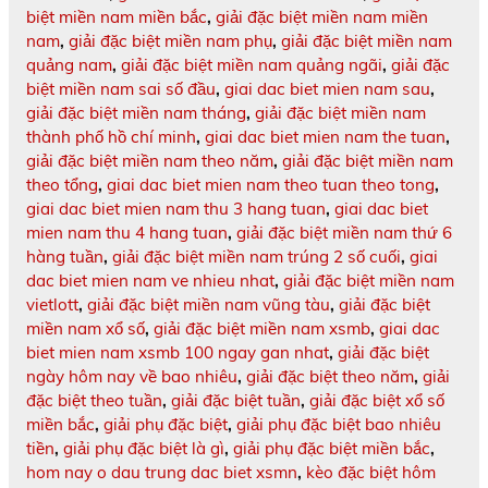
biệt miền nam miền bắc
,
giải đặc biệt miền nam miền
nam
,
giải đặc biệt miền nam phụ
,
giải đặc biệt miền nam
quảng nam
,
giải đặc biệt miền nam quảng ngãi
,
giải đặc
biệt miền nam sai số đầu
,
giai dac biet mien nam sau
,
giải đặc biệt miền nam tháng
,
giải đặc biệt miền nam
thành phố hồ chí minh
,
giai dac biet mien nam the tuan
,
giải đặc biệt miền nam theo năm
,
giải đặc biệt miền nam
theo tổng
,
giai dac biet mien nam theo tuan theo tong
,
giai dac biet mien nam thu 3 hang tuan
,
giai dac biet
mien nam thu 4 hang tuan
,
giải đặc biệt miền nam thứ 6
hàng tuần
,
giải đặc biệt miền nam trúng 2 số cuối
,
giai
dac biet mien nam ve nhieu nhat
,
giải đặc biệt miền nam
vietlott
,
giải đặc biệt miền nam vũng tàu
,
giải đặc biệt
miền nam xổ số
,
giải đặc biệt miền nam xsmb
,
giai dac
biet mien nam xsmb 100 ngay gan nhat
,
giải đặc biệt
ngày hôm nay về bao nhiêu
,
giải đặc biệt theo năm
,
giải
đặc biệt theo tuần
,
giải đặc biệt tuần
,
giải đặc biệt xổ số
miền bắc
,
giải phụ đặc biệt
,
giải phụ đặc biệt bao nhiêu
tiền
,
giải phụ đặc biệt là gì
,
giải phụ đặc biệt miền bắc
,
hom nay o dau trung dac biet xsmn
,
kèo đặc biệt hôm