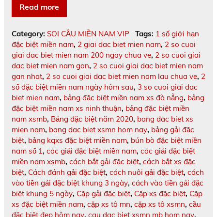
Read more
Category:
SOI CẦU MIỀN NAM VIP
Tags:
1 số giới hạn
đặc biệt miền nam
,
2 giai dac biet mien nam
,
2 so cuoi
giai dac biet mien nam 200 ngay chua ve
,
2 so cuoi giai
dac biet mien nam gan
,
2 so cuoi giai dac biet mien nam
gan nhat
,
2 so cuoi giai dac biet mien nam lau chua ve
,
2
số đặc biệt miền nam ngày hôm sau
,
3 so cuoi giai dac
biet mien nam
,
bảng đặc biệt miền nam xs đà nẵng
,
bảng
đặc biệt miền nam xs ninh thuận
,
bảng đặc biệt miền
nam xsmb
,
Bảng đặc biệt năm 2020
,
bang dac biet xs
mien nam
,
bang dac biet xsmn hom nay
,
bảng gải đặc
biệt
,
bảng kqxs đặc biệt miền nam
,
bún bò đặc biệt miền
nam số 1
,
các giải đặc biệt miền nam
,
các giải đặc biệt
miền nam xsmb
,
cách bắt gải đặc biệt
,
cách bắt xs đặc
biệt
,
Cách đánh gải đặc biệt
,
cách nuôi gải đặc biệt
,
cách
vào tiền gải đặc biệt khung 3 ngày
,
cách vào tiền gải đặc
biệt khung 5 ngày
,
Cặp gải đặc biệt
,
Cặp xs đặc biệt
,
Cặp
xs đặc biệt miền nam
,
cặp xs tô mn
,
cặp xs tô xsmn
,
cầu
đặc biệt đẹp hôm nay
,
cau dac biet xsmn mb hom nay
,