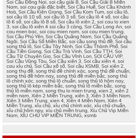
Soi Cầu Đồng Nai, soi cầu giải 8, Soi Cầu Giải 8 Miền
Nam, soi cau giải đặc biệt, Soi Cầu Huế, Soi Cầu Khánh
Hoà, Soi Cầu Kiên Giang, Soi Cầu Kom Tum, soi cầu lô,
soi cầu lô 10 số, soi cầu lô 3 số, Soi cầu lô 4 số, soi cầu
lô 6 số, soi cầu lô 8 số, Soi cầu lô xiên 2, soi cau lo xien
3, soi cầu lô xiên 4 soi cầu 3 càng, Soi Cầu Long An, soi
cau mien bac, soi cau mien nam, soi cau mien trung,
Soi Cầu Phú Yên, Soi Cầu Quảng Nam, Soi Cầu Quảng
Ngãi, Soi Cầu Số Miền Bắc, soi cầu song thủ đề, Soi cầu
song thủ lô, Soi Cầu Tây Ninh, Soi Cầu Thành Phố, Soi
Cầu Tiền Giang, Soi Cầu Trà Vinh, Soi Cầu TTH, Soi
Cầu Từ Chuyên Gia, Soi Cầu Vĩnh Lon, SOI CẦU VIP,
Soi Cầu Vũng Tàu, Soi Cầu xiên 3, Soi cầu xiên 4, soi
cau xỉu chủ, Soi Cầu xổ số, Soi cầu XSMB, Soi xiên 2,
song thu đề, song thủ đề chính xác, song thủ đề chuẩn,
song thủ đề hôm nay, song thủ đề miền bắc, song thủ
lô chính xác, song thủ lô chuẩn, song thủ lô hôm nay,
song thủ lô kép miền bắc, song thủ lô miền bắc, song
thủ lô miền nam, song thu lo mien trung, xien 2, xiên 2
miền nam, Xiên 2 Miền Trung, xiên 3, Xiên 3 Miền Nam,
Xiên 3 Miền Trung, xien 4, Xiên 4 Miền Nam, Xiên 4
Miền Trung, xỉu chủ, xỉu chủ chính xác, xỉu chủ chuẩn,
xỉu chủ hôm nay, xíu chủ miền trung, Xíu Chủ Vip Miền
Nam, XỈU CHỦ VIP MIỀN TRUNG, xsmb