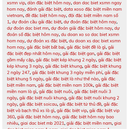
xsmn vip
,
dàn đặc biệt hôm nay
,
dan dac biet xsmn ngay
hom nay
,
đánh gải đặc biệt
,
data xoso đặc biệt miền nam
vietnam
,
đề đặc biệt hôm nay
,
đội đặc biệt miền nam số
1
,
dự đoán cầu gải đặc biệt
,
dự đoán đặc biệt hôm nay
,
dự đoán dac biet mn
,
dự đoán giải đặc biệt hôm nay
,
dự
đoán số đặc biệt hôm nay
,
du doan xo so dac biet xsmn
hom nay
,
dự đoán xs đặc biệt
,
du doan xs dac biet xsmn
hom nay
,
gải đặc biệt bất bại
,
gải đặc biệt đề là gì
,
gải
đặc biệt đẹp nhất hôm nay
,
gải đặc biệt gan
,
gải đặc biệt
gồm mấy cặp
,
gải đặc biệt kép khung 2 ngày
,
gải đặc biệt
kép khung 3 ngày
,
gải đặc biệt khung
,
gải đặc biệt khung
2 ngày 247
,
gải đặc biệt khung 3 ngày miễn phí
,
gải đặc
biệt khung 5 ngày
,
gải đặc biệt là như thế nào
,
gải đặc
biệt miền nam
,
gải đặc biệt miền nam 100k
,
gải đặc biệt
miền nam là gì
,
gải đặc biệt nuôi
,
gải đặc biệt nuôi 3
ngày
,
gải đặc biệt nuôi khung
,
gải đặc biệt nuôi khung 2
ngày
,
gải đặc biệt soicau
,
gải đặc biệt tứ thủ đề
,
gải đặc
biệt và bạch thủ xs là gì
,
gải đặc biệt vip
,
gải đặc biệt vip
360
,
giải đặc biệt hôm nay
,
giải đặc biệt hôm nay bao
nhiêu
,
giai dac biet mb 2021
,
giải đặc biệt miền nam
,
giai