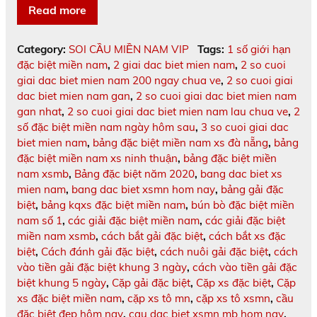
Read more
Category:
SOI CẦU MIỀN NAM VIP
Tags:
1 số giới hạn
đặc biệt miền nam
,
2 giai dac biet mien nam
,
2 so cuoi
giai dac biet mien nam 200 ngay chua ve
,
2 so cuoi giai
dac biet mien nam gan
,
2 so cuoi giai dac biet mien nam
gan nhat
,
2 so cuoi giai dac biet mien nam lau chua ve
,
2
số đặc biệt miền nam ngày hôm sau
,
3 so cuoi giai dac
biet mien nam
,
bảng đặc biệt miền nam xs đà nẵng
,
bảng
đặc biệt miền nam xs ninh thuận
,
bảng đặc biệt miền
nam xsmb
,
Bảng đặc biệt năm 2020
,
bang dac biet xs
mien nam
,
bang dac biet xsmn hom nay
,
bảng gải đặc
biệt
,
bảng kqxs đặc biệt miền nam
,
bún bò đặc biệt miền
nam số 1
,
các giải đặc biệt miền nam
,
các giải đặc biệt
miền nam xsmb
,
cách bắt gải đặc biệt
,
cách bắt xs đặc
biệt
,
Cách đánh gải đặc biệt
,
cách nuôi gải đặc biệt
,
cách
vào tiền gải đặc biệt khung 3 ngày
,
cách vào tiền gải đặc
biệt khung 5 ngày
,
Cặp gải đặc biệt
,
Cặp xs đặc biệt
,
Cặp
xs đặc biệt miền nam
,
cặp xs tô mn
,
cặp xs tô xsmn
,
cầu
đặc biệt đẹp hôm nay
,
cau dac biet xsmn mb hom nay
,