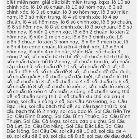
biệt miền nam, giải đặc biệt miền trung, kqxs, lô 10 số
chính xác, lô 10 số chuẩn, lô 10 số hôm nay, lô 3 số
chính xác, lô 3 số chuẩn, lô 3 số hôm nay, lô 3 số miền
nam, lô 3 số miền trung, lô 4 số chính xác, lô 4 số
chuẩn, lô 4 số hôm nay, lô 6 số chính xác, lô 6 số chuẩn,
lô 6 số hôm nay, lô 8 số chính xác, lô 8 số chuẩn, lô 8 số
hôm nay, lô xiên 2 chính xác, lô xiên 2 chuẩn, lô xiên 2
hôm nay, lô xiên 2 miền bắc, lô xiên 3 chính xác, Lô
xiên 3 chuẩn, lô xiên 3 hôm nay, lô xiên 3 miền bắc, lô
xiên 4 ba càng chuẩn, lô xiên 4 chính xác, Lô xiên 4
hôm nay, lô xiên 4 miền bắc, Miền Bắc, số chuẩn 3
càng 2 số, số chuẩn bạch thủ đề, số chuẩn bạch thủ lô,
số chuẩn bạch thủ lô 2 nháy, số chuẩn bao lô, số chuẩn
cặp xỉu chủ, số chuẩn đề 10 số, số chuẩn đề 4 số, số
chuẩn đề 6 số, số chuẩn đề 8 số, số chuẩn đề đầu đuôi,
số chuẩn giải 8, số chuẩn giải đặc biệt, số chuẩn lô 10
số, số chuẩn lô 3 số, số chuẩn lô 4 số, số chuẩn lô 6 số,
số chuẩn lô 8 số, số chuẩn lô xiên 2, số chuẩn lô xiên 3,
số chuẩn lô xiên 4 số chuẩn 3 càng, số chuẩn song thủ
đề, số chuẩn song thủ lô, số chuẩn xỉu chủ, soi cau 3
cang, soi cầu 3 càng 2 số, Soi Cầu An Giang, Soi Cầu
Bạc Liêu, soi cầu bạch thủ đề, soi cầu bạch thủ lô, soi
cầu bạch thủ lô 2 nháy, soi cau bao lô, Soi Cầu Bến Tre,
Soi Cầu Bình Dương, Soi Cầu Bình Phước, Soi Cầu Bình
Thuận, Soi Cầu Cà Mau, soi cau cap xiu chu, Soi Cầu
Đà Lạt, Soi Cầu Đà Nẵng, Soi Cầu Đắc Lắc, Soi Cầu
Đắc Nông, Soi Cầu Đề, soi cầu đề 10 số, soi cầu de 4
số, soi cầu đề 6 số, soi cầu đề 8 số, soi cầu đề đầu đuôi,