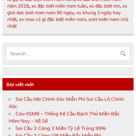
năm 2018
,
xs đặc biệt miền nam tuần
,
xs đặc biệt mn
,
xs
giai dac biet mien nam 90 ngay
,
xs khung 3 ngày hay
nhất
,
xs max có gì đặc biệt miền nam
,
xskt miền nam chủ
nhật
Bài viết mới
Soi Cầu Mb Chính Xác Miễn Phí Soi Cầu Lô Chính
Xác
Cau XSMB – Thống Kê Cầu Bạch Thủ Miền Bắc
Hôm Nay – Xổ Số
Soi Cầu 3 Càng 3 Miền Tỷ Lệ Trúng 99%
Soi Cầu 3 Càng VIP Miền Bắc Miễn Phí