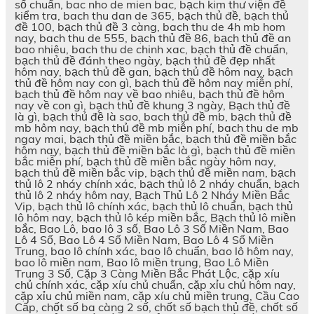
số chuẩn, bac nho de mien bac, bạch kim thư viện đề
kiểm tra, bach thu dan de 365, bạch thủ đề, bạch thủ
đề 100, bạch thủ đề 3 càng, bach thu de 4h mb hom
nay, bach thu de 555, bạch thủ đề 86, bạch thủ đề an
bao nhiêu, bach thu de chinh xac, bạch thủ đề chuẩn,
bạch thủ đề đánh theo ngày, bạch thủ đề đẹp nhất
hôm nay, bạch thủ đề gan, bạch thủ đề hôm nay, bạch
thủ đề hôm nay con gì, bạch thủ đề hôm nay miễn phí,
bạch thủ đề hôm nay về bao nhiêu, bạch thủ đề hôm
nay về con gì, bạch thủ đề khung 3 ngày, Bạch thủ đề
là gì, bạch thủ đề là sao, bach thủ đề mb, bạch thủ đề
mb hôm nay, bạch thủ đề mb miễn phí, bach thu de mb
ngay mai, bạch thủ đề miền bắc, bạch thủ đề miền bắc
hôm nay, bạch thủ đề miền bắc là gì, bạch thủ đề miền
bắc miễn phí, bạch thủ đề miền bắc ngày hôm nay,
bạch thủ đề miền bắc vip, bạch thủ đề miền nam, bạch
thủ lô 2 nháy chính xác, bạch thủ lô 2 nháy chuẩn, bạch
thủ lô 2 nháy hôm nay, Bạch Thủ Lô 2 Nháy Miền Bắc
Vip, bạch thủ lô chính xác, bạch thủ lô chuẩn, bạch thủ
lô hôm nay, bạch thủ lô kép miền bắc, Bạch thủ lô miền
bắc, Bao Lô, bao lô 3 số, Bao Lô 3 Số Miền Nam, Bao
Lô 4 Số, Bao Lô 4 Số Miền Nam, Bao Lô 4 Số Miền
Trung, bao lô chính xác, bao lô chuẩn, bao lô hôm nay,
bao lô miền nam, Bao lô miền trung, Bao Lô Miền
Trung 3 Số, Cặp 3 Càng Miền Bắc Phát Lộc, cặp xíu
chủ chính xác, cặp xíu chủ chuẩn, cặp xỉu chủ hôm nay,
cặp xỉu chủ miền nam, cặp xíu chủ miền trung, Cầu Cao
Cấp, chốt số ba càng 2 số, chốt số bạch thủ đề, chốt số