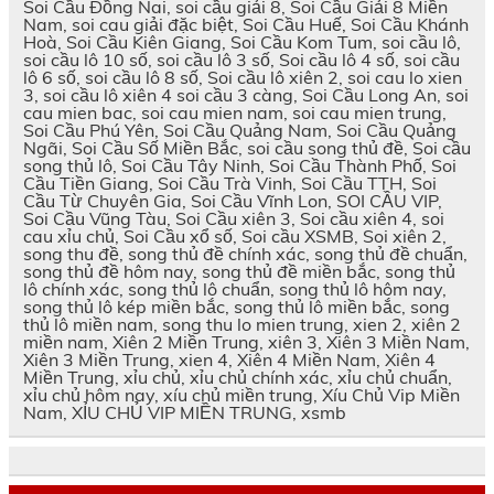
Soi Cầu Đồng Nai, soi cầu giải 8, Soi Cầu Giải 8 Miền
Nam, soi cau giải đặc biệt, Soi Cầu Huế, Soi Cầu Khánh
Hoà, Soi Cầu Kiên Giang, Soi Cầu Kom Tum, soi cầu lô,
soi cầu lô 10 số, soi cầu lô 3 số, Soi cầu lô 4 số, soi cầu
lô 6 số, soi cầu lô 8 số, Soi cầu lô xiên 2, soi cau lo xien
3, soi cầu lô xiên 4 soi cầu 3 càng, Soi Cầu Long An, soi
cau mien bac, soi cau mien nam, soi cau mien trung,
Soi Cầu Phú Yên, Soi Cầu Quảng Nam, Soi Cầu Quảng
Ngãi, Soi Cầu Số Miền Bắc, soi cầu song thủ đề, Soi cầu
song thủ lô, Soi Cầu Tây Ninh, Soi Cầu Thành Phố, Soi
Cầu Tiền Giang, Soi Cầu Trà Vinh, Soi Cầu TTH, Soi
Cầu Từ Chuyên Gia, Soi Cầu Vĩnh Lon, SOI CẦU VIP,
Soi Cầu Vũng Tàu, Soi Cầu xiên 3, Soi cầu xiên 4, soi
cau xỉu chủ, Soi Cầu xổ số, Soi cầu XSMB, Soi xiên 2,
song thu đề, song thủ đề chính xác, song thủ đề chuẩn,
song thủ đề hôm nay, song thủ đề miền bắc, song thủ
lô chính xác, song thủ lô chuẩn, song thủ lô hôm nay,
song thủ lô kép miền bắc, song thủ lô miền bắc, song
thủ lô miền nam, song thu lo mien trung, xien 2, xiên 2
miền nam, Xiên 2 Miền Trung, xiên 3, Xiên 3 Miền Nam,
Xiên 3 Miền Trung, xien 4, Xiên 4 Miền Nam, Xiên 4
Miền Trung, xỉu chủ, xỉu chủ chính xác, xỉu chủ chuẩn,
xỉu chủ hôm nay, xíu chủ miền trung, Xíu Chủ Vip Miền
Nam, XỈU CHỦ VIP MIỀN TRUNG, xsmb