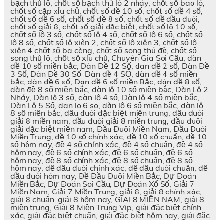
bạch thủ lô, chốt số bạch thủ lô 2 nháy, chốt số bao lô,
chốt số cặp xỉu chủ, chốt số đề 10 số, chốt số đề 4 số,
chốt số đề 6 số, chốt số đề 8 số, chốt số đề đầu đuôi,
chốt số giải 8, chốt số giải đặc biệt, chốt số lô 10 số,
chốt số lô 3 số, chốt số lô 4 số, chốt số lô 6 số, chốt số
lô 8 số, chốt số lô xiên 2, chốt số lô xiên 3, chốt số lô
xiên 4 chốt số ba càng, chốt số song thủ đề, chốt số
song thủ lô, chốt số xỉu chủ, Chuyên Gia Soi Cầu, dàn
đề 10 số miền bắc, Dàn Đề 12 Số, dan đề 2 số, Dàn Đề
3 Số, Dàn Đề 30 Số, Dàn đề 4 SỐ, dàn đề 4 số miền
bắc, dàn đề 6 số, Dàn đề 6 số miền Bắc, dàn đề 8 số,
dàn đề 8 số miền bắc, dàn lô 10 số miền bắc, Dàn Lô 2
Nháy, Dàn lô 3 số, dàn lô 4 số, Dàn lô 4 số miền bắc,
Dàn Lô 5 Số, dan lo 6 so, dàn lô 6 số miền bắc, dàn lô
8 số miền bắc, đầu đuôi đặc biệt miền trung, đầu đuôi
giải 8 miền nam, đầu đuôi giải 8 miền trung, đầu đuôi
giải đặc biệt miền nam, Đầu Đuôi Miền Nam, Đầu Đuôi
Miền Trung, đề 10 số chính xác, đề 10 số chuẩn, đề 10
số hôm nay, đề 4 số chính xác, đề 4 số chuẩn, đề 4 số
hôm nay, đề 6 số chính xác, đề 6 số chuẩn, đề 6 số
hôm nay, đề 8 số chính xác, đề 8 số chuẩn, đề 8 số
hôm nay, đề đầu đuôi chính xác, đề đầu đuôi chuẩn, đề
đầu đuôi hôm nay, Đề Đầu Đuôi Miền Bắc, Dự Đoán
Miền Bắc, Dự Đoán Soi Cầu, Dự Đoán Xổ Số, Giải 7
Miền Nam, Giải 7 Miền Trung, giải 8, giải 8 chính xác,
giải 8 chuẩn, giải 8 hôm nay, GIAI 8 MIỀN NAM, giải 8
miền trung, Giải 8 Miền Trung Vip, giải đặc biệt chính
xác, giải đặc biệt chuẩn, giải đặc biệt hôm nay, giải đặc